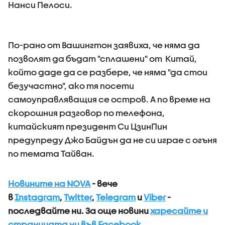
Нанси Пелоси.
По-рано от Вашингтон заявиха, че няма да
позволят да бъдат "сплашени" от Китай,
който даде да се разбере, че няма "да стои
безучастно", ако тя посети
самоуправляващия се остров. А по време на
скорошния разговор по телефона,
китайският президент Си ЦзинПин
предупреду Джо Байдън да не си играе с огъня
по темата Тайван.
Новините на NOVA
- вече
в
Instagram
,
Twitter
,
Telegram
и
Viber
-
последвайте ни.
За още новини
харесайте и
страницата ни във Facebook
.