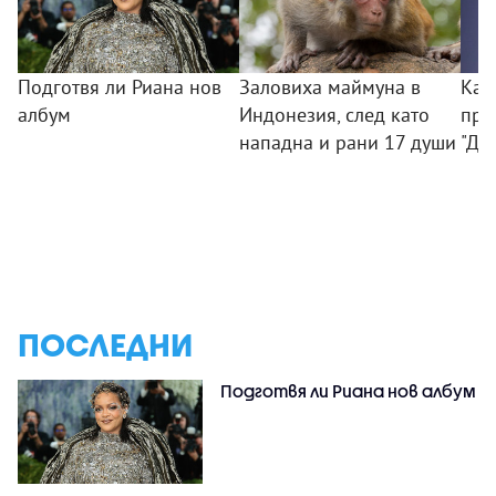
Подготвя ли Риана нов
Заловиха маймуна в
Как
албум
Индонезия, след като
при
нападна и рани 17 души
"Ди
ПОСЛЕДНИ
Подготвя ли Риана нов албум