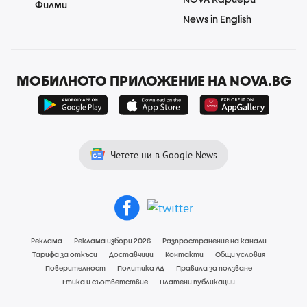
Филми
News in English
МОБИЛНОТО ПРИЛОЖЕНИЕ НА NOVA.BG
Четете ни в Google News
Реклама
Реклама избори 2026
Разпространение на канали
Тарифа за откъси
Доставчици
Контакти
Общи условия
Поверителност
Политика ЛД
Правила за ползване
Етика и съответствие
Платени публикации