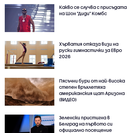
Какво се случва с присъдата
на Шон "Диди" Комбс
Хърватия отказа визи на
руски гимнастички за Евро
2026
Пясъчни бури от най-висока
степен връхлетяха
американския щат Аризона
(ВИДЕО)
Зеленски пристигна в
Белград на първото си
официално посещение