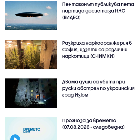
Пентагонът публикува пета
партида досиета за НЛО
(ВИДЕО)
Разкриха наркооранжерия в
София, иззети са различни
наркотици (СНИМКИ)
Двама души са убити при
руски обстрeл по украинския
град Изюм
Прогноза за времето
(07.08.2026 - следобедна)