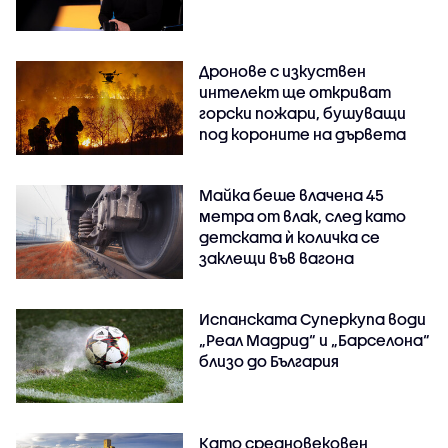
Дронове с изкуствен
интелект ще откриват
горски пожари, бушуващи
под короните на дървета
Майка беше влачена 45
метра от влак, след като
детската ѝ количка се
заклещи във вагона
Испанската Суперкупа води
„Реал Мадрид“ и „Барселона“
близо до България
Като средновековен