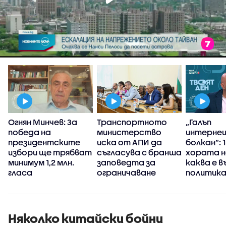
Огнян Минчев: За
Транспортното
„Галъп
победа на
министерство
интерне
президентските
иска от АПИ да
болкан“: 
избори ще трябват
съгласува с бранша
хората н
минимум 1,2 млн.
заповедта за
каква е 
гласа
ограничаване
политика
движението на
България
камиони
Няколко китайски бойни