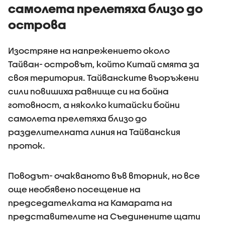
самолета прелетяха близо до
острова
Изостряне на напрежението около
Тайван- островът, който Китай смята за
своя територия. Тайванските въоръжени
сили повишиха равнище си на бойна
готовност, а няколко китайски бойни
самолета прелетяха близо до
разделителната линия на Тайванския
проток.
Поводът- очакваното във вторник, но все
още необявено посещение на
председателката на Камарата на
представителите на Съединените щати