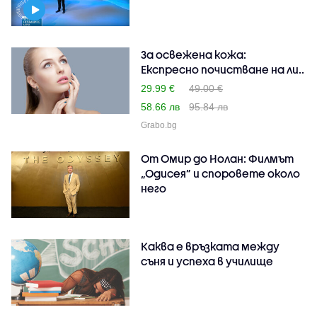
За освежена кожа:
Експресно почистване на ли..
29.99 €
49.00 €
58.66 лв
95.84 лв
Grabo.bg
От Омир до Нолан: Филмът
„Одисея” и споровете около
него
Каква е връзката между
съня и успеха в училище