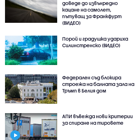
доведе до извънредно
кацане на самолет,
пътуващ за Франкфурт
(ВИДЕО)
Порой и градушка удариха
Силинстренско (ВИДЕО)
Федерален съд блокира
строежа на балната зала на
Тръмп в Белия дом
АПИ въвежда нови критерии
за спиране на тировете