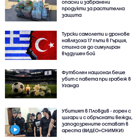
опасни и забранени
продукти за растителна
защита
Турски самолети и дронове
навлязоха 17 пъти в Гърция,
стигна се до симулиран
въздушен бой
Футболен национал беше
убит с павета при грабеж в
Уганда
Убитият в Пловдив - горен с
цигари и с обръснати вежди,
заподозрените остават в
ареста (ВИДЕО+СНИМКИ)