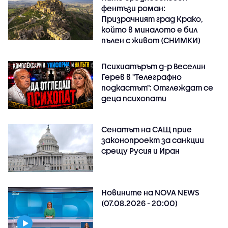
фентъзи роман:
Призрачният град Крако,
който в миналото е бил
пълен с живот (СНИМКИ)
Психиатърът д-р Веселин
Герев в "Телеграфно
подкастът": Отглеждат се
деца психопати
Сенатът на САЩ прие
законопроект за санкции
срещу Русия и Иран
Новините на NOVA NEWS
(07.08.2026 - 20:00)