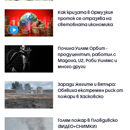
Как кризата в Ормузкия
проток се отразява на
световната икономика
Почина Уилям Орбит -
продуцентът, работил с
Мадона, U2, Роби Уилямс и
много други
Заради жегите и вятъра:
Обявиха екстремен риск от
пожари в Хасковско
Голям пожар в Пловдивско
(ВИДЕО+СНИМКИ)