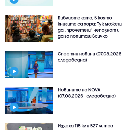
Библиотеката, в която
книгите са хора: Тук можеш
да „прочетеш“ непознат и
да го попиташ всичко
Спортни новини (07.08.2026 -
следобедна)
Новините на NOVA
(07.08.2026 - следобедна)
Иззеха 115 кг и 527 литра