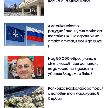
нас на Ива Михаилова
Американското
разузнаване: Русия може да
тества НАТО с ограничена
атака от тази есен до 2029
г.
Над 50 000 евро, злато и
скъпи часовници останали
недокоснати в дома на
убития Владимир Янков
Разкриха нарколаборатория
с половин тон марихуана в
Сърбия