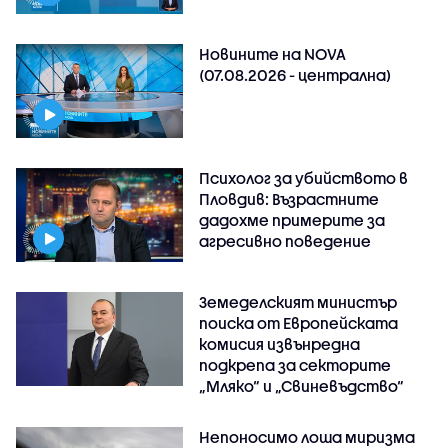
Новините на NOVA
(07.08.2026 - централна)
Психолог за убийството в
Пловдив: Възрастните
дадохме примерите за
агресивно поведение
Земеделският министър
поиска от Европейската
комисия извънредна
подкрепа за секторите
„Мляко“ и „Свиневъдство“
Непоносимо лоша миризма