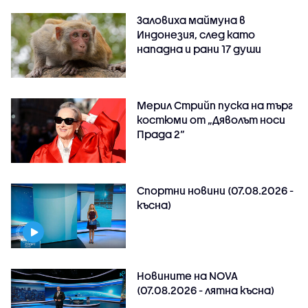
Заловиха маймуна в
Индонезия, след като
нападна и рани 17 души
Мерил Стрийп пуска на търг
костюми от „Дяволът носи
Прада 2“
Спортни новини (07.08.2026 -
късна)
Новините на NOVA
(07.08.2026 - лятна късна)