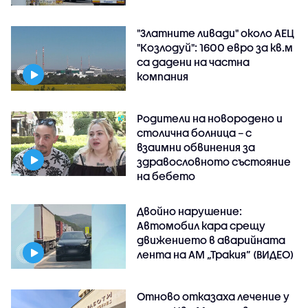
"Златните ливади" около АЕЦ
"Козлодуй": 1600 евро за кв.м
са дадени на частна
компания
Родители на новородено и
столична болница – с
взаимни обвинения за
здравословното състояние
на бебето
Двойно нарушение:
Автомобил кара срещу
движението в аварийната
лента на АМ „Тракия” (ВИДЕО)
Отново отказаха лечение у