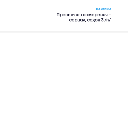
НА ЖИВО
Престъпни намерения –
сериал, сезон 3 /п/