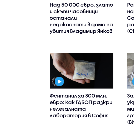
Над 50 000 евро, злато
Ра
и скъпи часовници
на
останали
Со
недокоснати в дома на
ра
убития Владимир Янков
(С
Фентанил за 300 млн.
За
евро: Как ГДБОП разкри
ук
нелегалната
ми
лаборатория в София
гр
(В