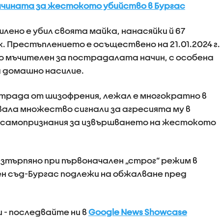
ричината за жестокото убийство в Бургас
шлено е убил своята майка, нанасяйки й 67
ж. Престъплението е осъществено на 21.01.2024 г.
 по мъчителен за пострадалата начин, с особена
 домашно насилие.
трада от шизофрения, лежал е многократно в
вала множество сигнали за агресията му в
ни самопризнания за извършването на жестокото
зтърпяно при първоначален „строг“ режим в
н съд-Бургас подлежи на обжалване пред
 - последвайте ни в
Google News Showcase