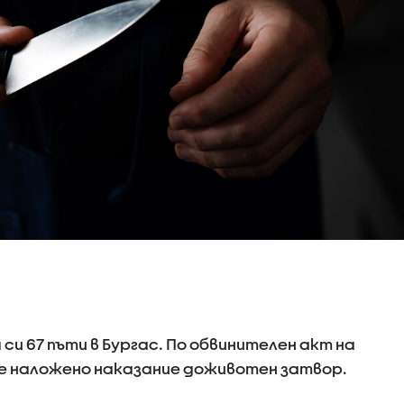
си 67 пъти в Бургас. По обвинителен акт на
е наложено наказание доживотен затвор.