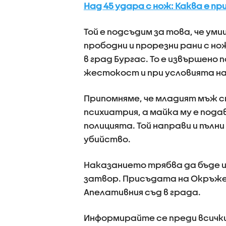
Над 45 удара с нож: Каква е п
Той е подсъдим за това, че уми
прободни и прорезни рани с но
в град Бургас. То е извършено
жестокост и при условията на
Припомняме, че младият мъж с
психиатрия, а майка му е пода
полицията. Той направи и пъл
убийство.
Наказанието трябва да бъде и
затвор. Присъдата на Окръже
Апелативния съд в града.
Информирайте се преди всички