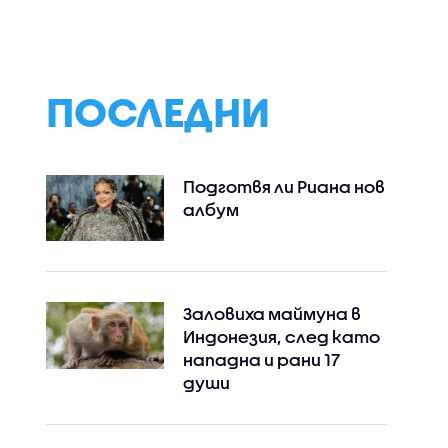
ПОСЛЕДНИ
Подготвя ли Риана нов
албум
Заловиха маймуна в
Индонезия, след като
нападна и рани 17
души