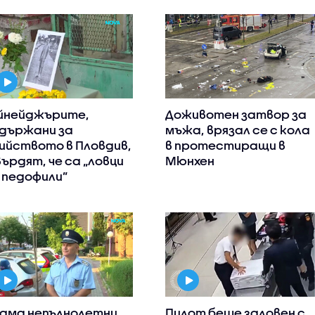
йнейджърите,
Доживотен затвор за
държани за
мъжа, врязал се с кола
ийството в Пловдив,
в протестиращи в
ърдят, че са „ловци
Мюнхен
 педофили”
ама непълнолетни
Пилот беше заловен с