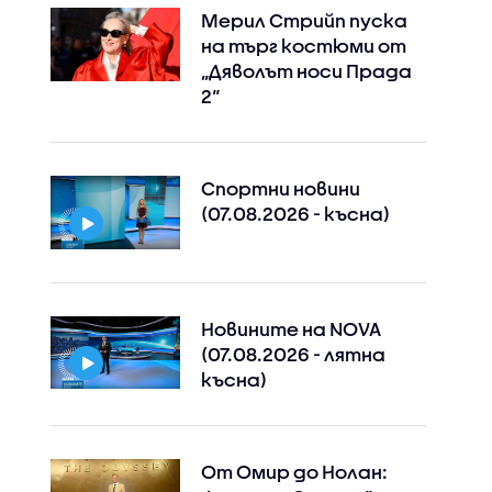
Мерил Стрийп пуска
на търг костюми от
„Дяволът носи Прада
2“
Спортни новини
(07.08.2026 - късна)
Instagram
Facebook
Новините на NOVA
(07.08.2026 - лятна
късна)
От Омир до Нолан: