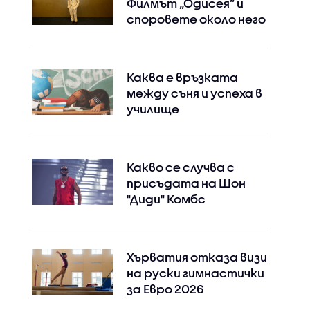
Филмът „Одисея” и
споровете около него
Каква е връзката
между съня и успеха в
училище
Какво се случва с
присъдата на Шон
"Диди" Комбс
Хърватия отказа визи
на руски гимнастички
за Евро 2026