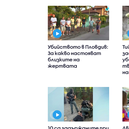
Убийството в Пловдив:
Ти
За какво настояват
за
близките на
уб
жертвата
тв
на
10 са задържаните при
Дв