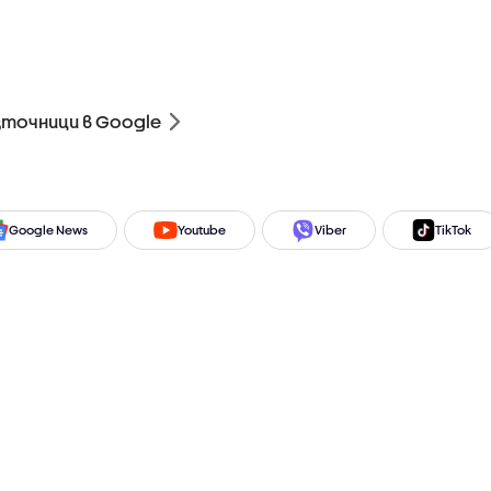
зточници в Google
Google News
Youtube
Viber
TikTok