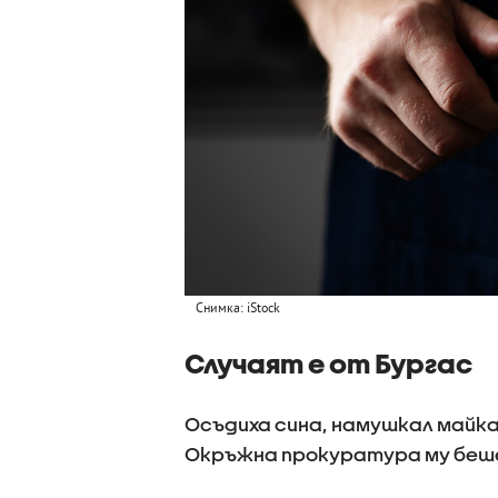
Снимка: iStock
Случаят е от Бургас
Осъдиха сина, намушкал майка 
Окръжна прокуратура му беш