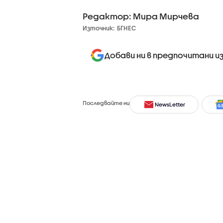
Редактор: Мира Мирчева
Източник:
БГНЕС
Добави ни в предпочитани и
Последвайте ни
NewsLetter