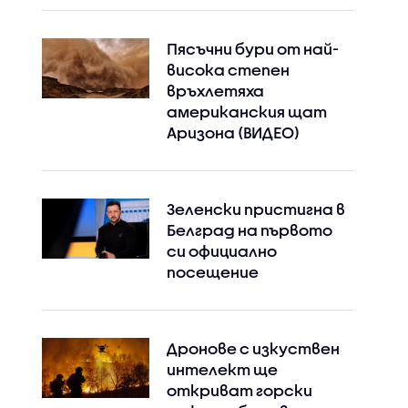
Пясъчни бури от най-
висока степен
връхлетяха
американския щат
Аризона (ВИДЕО)
Зеленски пристигна в
Белград на първото
си официално
посещение
Дронове с изкуствен
интелект ще
откриват горски