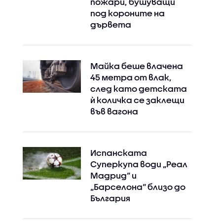
пожари, бушуващи
под короните на
дървета
Майка беше влачена
45 метра от влак,
след като детската
ѝ количка се заклещи
във вагона
Испанската
Суперкупа води „Реал
Мадрид“ и
„Барселона“ близо до
България