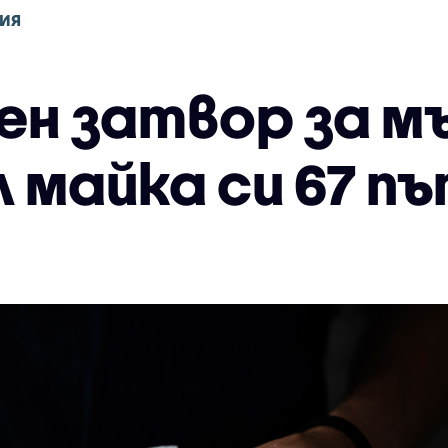
ИЯ
н затвор за м
 майка си 67 п