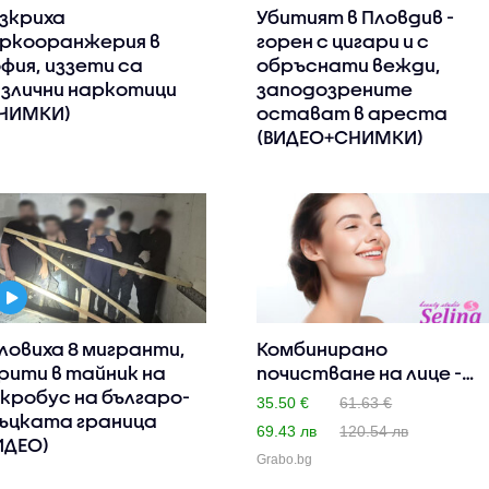
зкриха
Убитият в Пловдив -
ркооранжерия в
горен с цигари и с
фия, иззети са
обръснати вежди,
злични наркотици
заподозрените
НИМКИ)
остават в ареста
(ВИДЕО+СНИМКИ)
ловиха 8 мигранти,
Комбинирано
рити в тайник на
почистване на лице -
кробус на българо-
апаратно и ..
35.50 €
61.63 €
ъцката граница
69.43 лв
120.54 лв
ИДЕО)
Grabo.bg