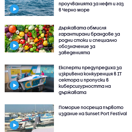
проучванията за нефт и газ
в Черно море
Държавата обмисля
гарантирани брандове за
родни стоки и специално
обозначение за
заведенията
Експерти предупредиха за
изкривена конкуренция в IT
сектора и пропуски в
киберсигурността на
държавата
Поморие посреща първото
издание на Sunset Port Festival