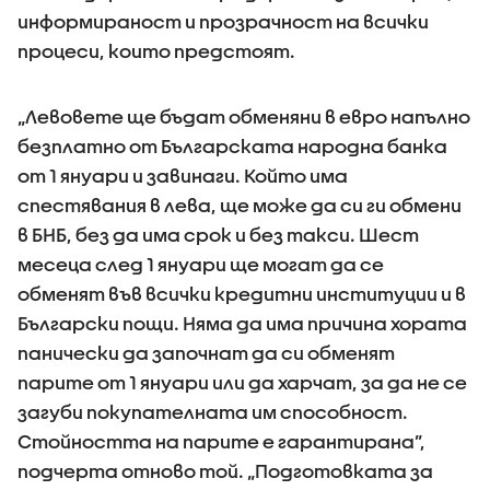
информираност и прозрачност на всички
процеси, които предстоят.
„Левовете ще бъдат обменяни в евро напълно
безплатно от Българската народна банка
от 1 януари и завинаги. Който има
спестявания в лева, ще може да си ги обмени
в БНБ, без да има срок и без такси. Шест
месеца след 1 януари ще могат да се
обменят във всички кредитни институции и в
Български пощи. Няма да има причина хората
панически да започнат да си обменят
парите от 1 януари или да харчат, за да не се
загуби покупателната им способност.
Стойността на парите е гарантирана”,
подчерта отново той. „Подготовката за