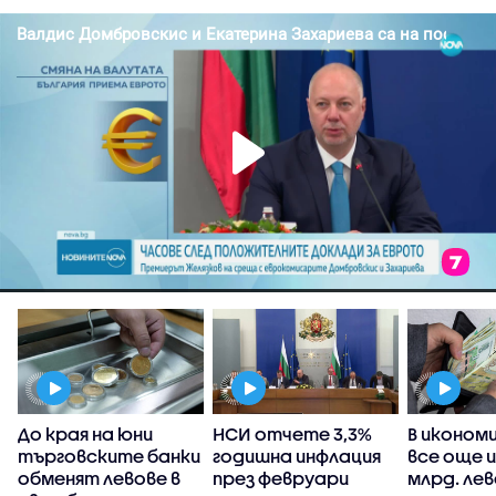
а
До края на юни
НСИ отчете 3,3%
В иконом
с
търговските банки
годишна инфлация
все още и
обменят левове в
през февруари
млрд. ле