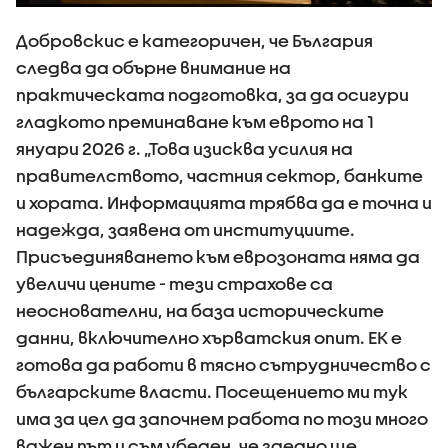
Добровскис е категоричен, че България
следва да обърне внимание на
практическата подготовка, за да осигури
гладкото преминаване към еврото на 1
януари 2026 г. „Това изисква усилия на
правителството, частния сектор, банките
и хората. Информацията трябва да е точна и
надежда, заявена от институциите.
Присъединяването към еврозоната няма да
увеличи цените - тези страхове са
неоснователни, на база историческите
данни, включително хърватския опит. ЕК е
готова да работи в тясно сътрудничество с
българските власти. Посещението ми тук
има за цел да започнем работа по този много
важен път и съм убеден, че заедно ще