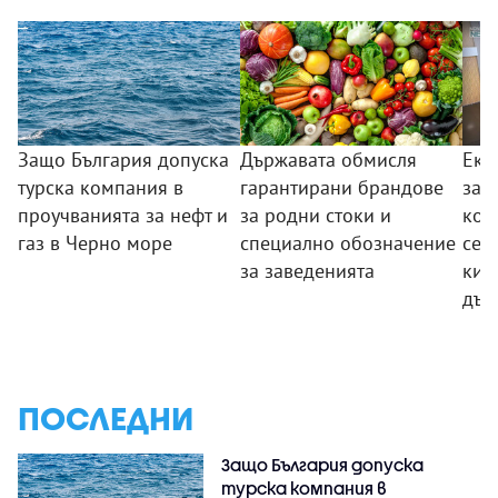
Защо България допуска
Държавата обмисля
Екс
турска компания в
гарантирани брандове
за 
проучванията за нефт и
за родни стоки и
кон
газ в Черно море
специално обозначение
сек
за заведенията
киб
дър
ПОСЛЕДНИ
Защо България допуска
турска компания в