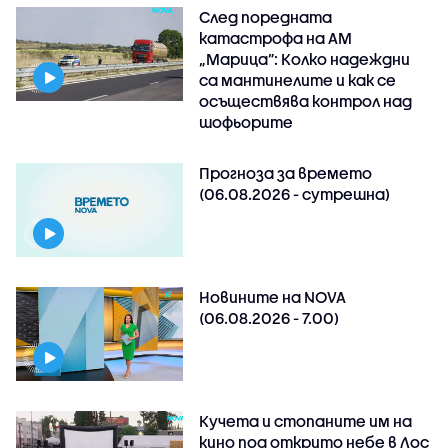
След поредната
катастрофа на АМ
„Марица”: Колко надеждни
са мантинелите и как се
осъществява контрол над
шофьорите
Прогноза за времето
(06.08.2026 - сутрешна)
Новините на NOVA
(06.08.2026 - 7.00)
Кучета и стопаните им на
кино под открито небе в Лос