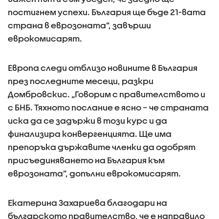
постигнем успехи. България ще бъде 21-вата
страна в еврозоната”, завърши
еврокомисарят.
Европа следи отблизо новините в България
през последните месеци, разкри
Домбровскис. „Говорим с правителството и
с БНБ. Тяхното послание е ясно – че страната
иска да се задържи в този курс и да
финализира конвергенцията. Ще има
препоръка държавите членки да одобрят
присъединяването на България към
еврозоната”, допълни еврокомисарят.
Екатерина Захариева благодари на
българското правителство, че е направило