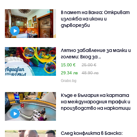
В памет на Ванга: Откриват
изложба на икони и
дърворезби
Лятно забавление за малки и
големи: Вход за ..
15.00 €
25.00 €
29.34 лв
48.90 лв
Grabo.bg
Къде е България на картата
на международния трафик и
производство на наркотици
След конфликта в Банско: