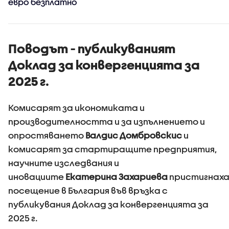
евро безплатно
Поводът - публикуваният
Доклад за конвергенцията за
2025 г.
Комисарят за икономиката и
производителността и за изпълнението и
опростяването
Валдис Домбровскис
и
комисарят за стартиращите предприятия,
научните изследвания и
иновациите
Екатерина Захариева
пристигнаха
посещение в България във връзка с
публикувания Доклад за конвергенцията за
2025 г.