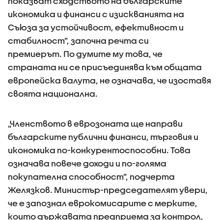
показват сходството на българските
икономика и финанси с изискванията на
Съюза за устойчивост, ефективност и
стабилност”, започна речта си
премиерът. По думите му това, че
страната ни се присъединява към общата
европейска валута, не означава, че изоставя
своята национална.
„Членството в еврозоната ще направи
българските публични финанси, търговия и
икономика по-конкурентоспособни. Това
означава повече доходи и по-голяма
покупателна способност”, подчерта
Желязков. Министър-председателят увери,
че е запознал еврокомисарите с мерките,
които държавата предприема за контрол,