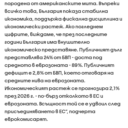
породена от американските мита. Въпреки
всичко това, България показа стабилна
икономика, поддържа фискална дисциплина и
икономически растеж. Ако погледнем
цифрите, виждаме, че през последните
години България има внушително
икономическо представяне. Публичният дълг
представлява 24% от БВП - доста под
средното в еврозоната - 89%. Публичният
дефицит е 2,8% от БВП, което отговаря на
средните нива на еврозоната.
Икономическият растеж се прогнозира 2,1%
през 2026 г. - по-бърз отколкото в ЕС и
еврозоната. Всъщност той се е удвоил след
присъединяването в ЕС”, подчерта
еврокомисарят.