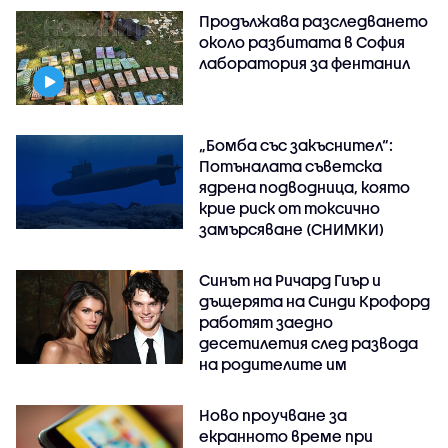
Продължава разследването
около разбитата в София
лаборатория за фентанил
„Бомба със закъснител“:
Потъналата съветска
ядрена подводница, която
крие риск от токсично
замърсяване (СНИМКИ)
Синът на Ричард Гиър и
дъщерята на Синди Крофорд
работят заедно
десетилетия след развода
на родителите им
Ново проучване за
екранното време при