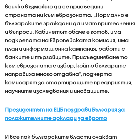
всичко възможно да се присъедини
страната ни към еврозоната. „Нормално е
българските граждани да имат притеснения
и въпроси. Кабинетът обаче е готов, има
подкрепата на Европейската комисия, има
план и информационна кампания, работи с
банките и търговците. Присъединяването
към еврозоната е избор, който българите
направиха много отдавна”, подчерта
комисарят за стартиращите предприятия,
научните изследвания и иновациите.
Президентът на ЕЦБ поздрави България за
положителните доклади за еврото
И все пак българските власти очакват