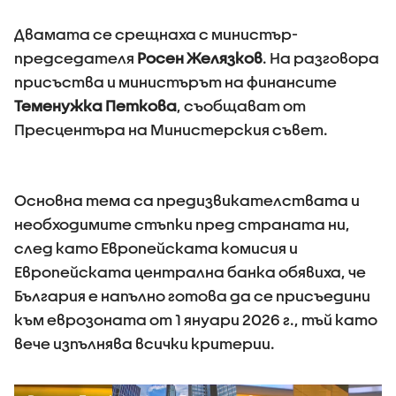
Двамата се срещнаха с министър-
председателя
Росен Желязков
. На разговора
присъства и министърът на финансите
Теменужка Петкова
, съобщават от
Пресцентъра на Министерския съвет.
Основна тема са предизвикателствата и
необходимите стъпки пред страната ни,
след като Европейската комисия и
Европейската централна банка обявиха, че
България е напълно готова да се присъедини
към еврозоната от 1 януари 2026 г., тъй като
вече изпълнява всички критерии.