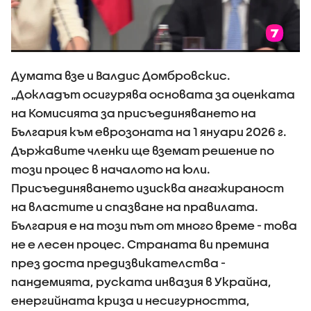
Думата взе и Валдис Домбровскис.
„Докладът осигурява основата за оценката
на Комисията за присъединяването на
България към еврозоната на 1 януари 2026 г.
Държавите членки ще вземат решение по
този процес в началото на юли.
Присъединяването изисква ангажираност
на властите и спазване на правилата.
България е на този път от много време - това
не е лесен процес. Страната ви премина
през доста предизвикателства -
пандемията, руската инвазия в Украйна,
енергийната криза и несигурността,