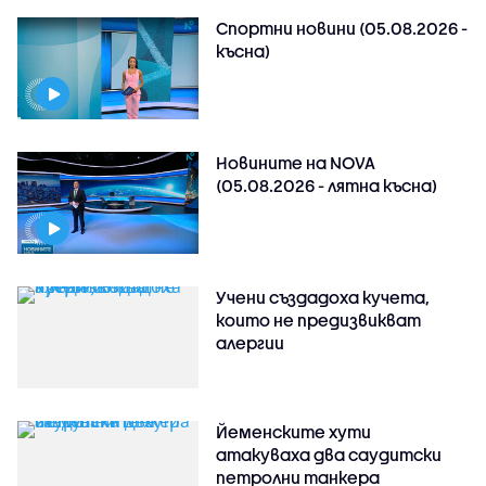
Спортни новини (05.08.2026 -
късна)
Новините на NOVA
(05.08.2026 - лятна късна)
Учени създадоха кучета,
които не предизвикват
алергии
Йеменските хути
атакуваха два саудитски
петролни танкера