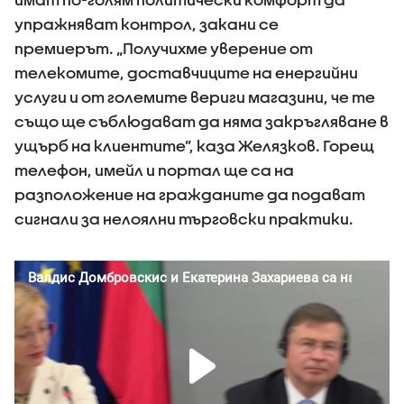
упражняват контрол, закани се
премиерът. „Получихме уверение от
телекомите, доставчиците на енергийни
услуги и от големите вериги магазини, че те
също ще съблюдават да няма закръгляване в
ущърб на клиентите”, каза Желязков. Горещ
телефон, имейл и портал ще са на
разположение на гражданите да подават
сигнали за нелоялни търговски практики.