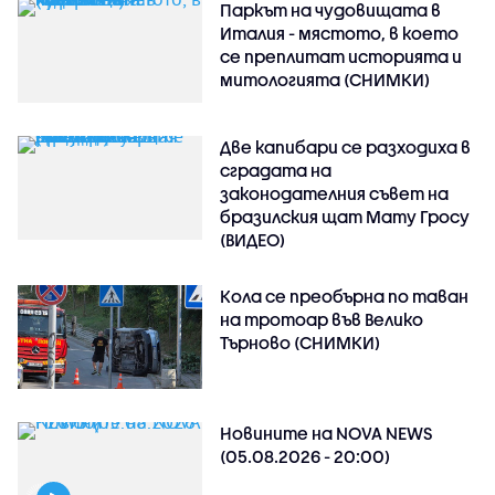
Паркът на чудовищата в
Италия - мястото, в което
се преплитат историята и
митологията (СНИМКИ)
Две капибари се разходиха в
сградата на
законодателния съвет на
бразилския щат Мату Гросу
(ВИДЕО)
Кола се преобърна по таван
на тротоар във Велико
Търново (СНИМКИ)
Новините на NOVA NEWS
(05.08.2026 - 20:00)