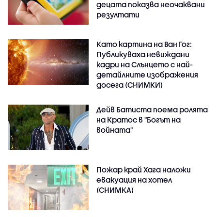
децата показва неочаквани
резултати
Като картина на Ван Гог:
Публикуваха невиждани
кадри на Слънцето с най-
детайлните изображения
досега (СНИМКИ)
Дейв Батиста поема ролята
на Кратос в "Богът на
войната"
Пожар край Хага наложи
евакуация на хотел
(СНИМКА)