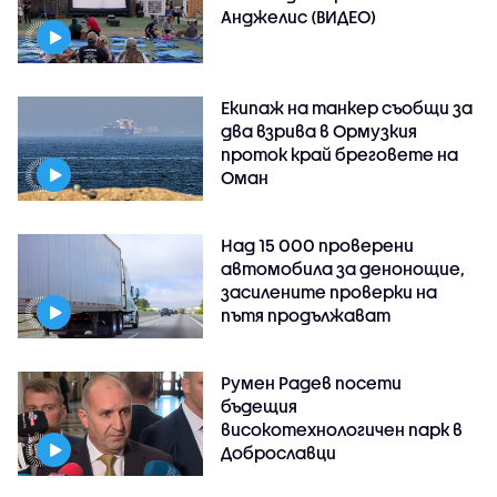
Анджелис (ВИДЕО)
Екипаж на танкер съобщи за
два взрива в Ормузкия
проток край бреговете на
Оман
Над 15 000 проверени
автомобила за денонощие,
засилените проверки на
пътя продължават
Румен Радев посети
бъдещия
високотехнологичен парк в
Доброславци