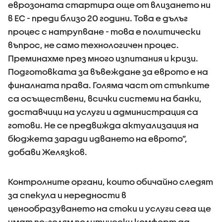
еврозоната стартира още от влизането ни
в ЕС - преди близо 20 години. Това е дълъг
процес с натрупване - това е политически
въпрос, не само технологичен процес.
Преминахме през много изпитания и кризи.
Подготовката за въвеждане за еврото е на
финалната права. Голяма част от стъпките
са осъществени, всички системи на банки,
доставчици на услуги и администрация са
готови. Не се предвижда актуализация на
бюджета заради идването на еврото”,
добави Желязков.
Контролните органи, които обичайно следят
за спекула и нередности в
ценообразуването на стоки и услуги сега ще
имат по-голям политически комфорт да