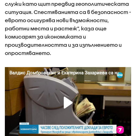
служи като щит предвид геополитическата
ситуация. Спестяванията са в безопасност -
еврото осигурява нови възможности,
работни места и растеж”, каза още
комисарят за икономиката и
производителността и за изпълнението и
опростяването.