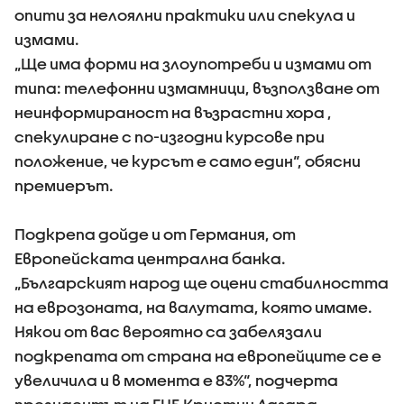
опити за нелоялни практики или спекула и
измами.
„Ще има форми на злоупотреби и измами от
типа: телефонни измамници, възползване от
неинформираност на възрастни хора ,
спекулиране с по-изгодни курсове при
положение, че курсът е само един“, обясни
премиерът.
Подкрепа дойде и от Германия, от
Европейската централна банка.
„Българският народ ще оцени стабилността
на еврозоната, на валутата, която имаме.
Някои от вас вероятно са забелязали
подкрепата от страна на европейците се е
увеличила и в момента е 83%“, подчерта