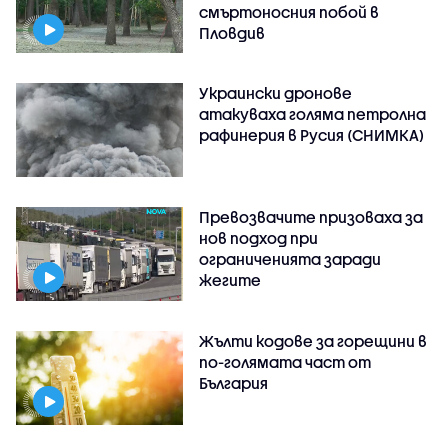
смъртоносния побой в
Пловдив
Украински дронове
атакуваха голяма петролна
рафинерия в Русия (СНИМКА)
Превозвачите призоваха за
нов подход при
ограниченията заради
жегите
Жълти кодове за горещини в
по-голямата част от
България