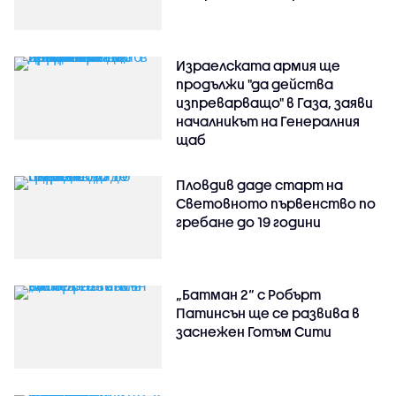
Израелската армия ще
продължи "да действа
изпреварващо" в Газа, заяви
началникът на Генералния
щаб
Пловдив даде старт на
Световното първенство по
гребане до 19 години
„Батман 2“ с Робърт
Патинсън ще се развива в
заснежен Готъм Сити