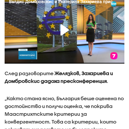
След разговорите
Желязков, Захариева и
Домбровскис дадоха пресконференция
.
„Както стана ясно, България беше оценена по
достойнство и получи оценка, че покрива
Маастрихтските критерии за
конвергентност. Това са критерии, които