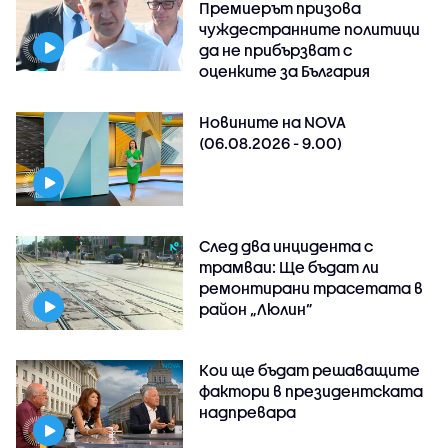
Премиерът призова
чуждестранните политици
да не прибързват с
оценките за България
Новините на NOVA
(06.08.2026 - 9.00)
След два инцидента с
трамваи: Ще бъдат ли
ремонтирани трасетата в
район „Люлин”
Кои ще бъдат решаващите
фактори в президентската
надпревара