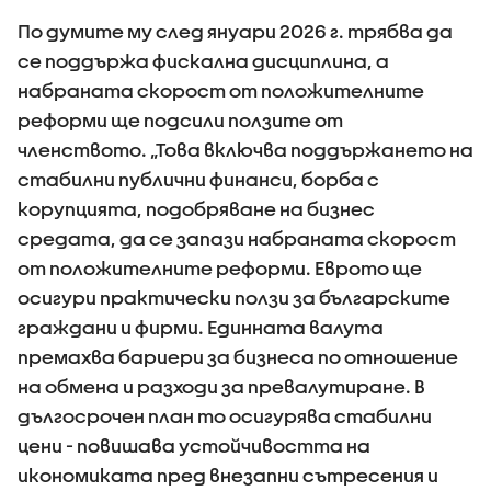
По думите му след януари 2026 г. трябва да
се поддържа фискална дисциплина, а
набраната скорост от положителните
реформи ще подсили ползите от
членството. „Това включва поддържането на
стабилни публични финанси, борба с
корупцията, подобряване на бизнес
средата, да се запази набраната скорост
от положителните реформи. Еврото ще
осигури практически ползи за българските
граждани и фирми. Единната валута
премахва бариери за бизнеса по отношение
на обмена и разходи за превалутиране. В
дългосрочен план то осигурява стабилни
цени - повишава устойчивостта на
икономиката пред внезапни сътресения и