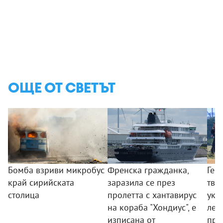
ОЩЕ ОТ СВЕТЪТ
Бомба взриви микробус
Френска гражданка,
Гер
край сирийската
заразила се през
твъ
столица
пролетта с хантавирус
укр
на кораба "Хондиус", е
лет
изписана от
пре