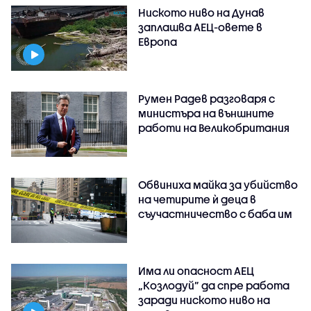
Ниското ниво на Дунав
заплашва АЕЦ-овете в
Европа
Румен Радев разговаря с
министъра на външните
работи на Великобритания
Обвиниха майка за убийство
на четирите ѝ деца в
съучастничество с баба им
Има ли опасност АЕЦ
„Козлодуй” да спре работа
заради ниското ниво на