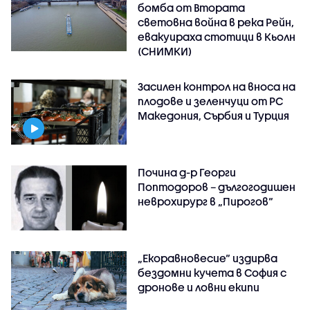
бомба от Втората
световна война в река Рейн,
евакуираха стотици в Кьолн
(СНИМКИ)
Засилен контрол на вноса на
плодове и зеленчуци от РС
Македония, Сърбия и Турция
Почина д-р Георги
Поптодоров – дългогодишен
неврохирург в „Пирогов“
„Екоравновесие“ издирва
бездомни кучета в София с
дронове и ловни екипи