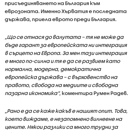
присъединяването на България към
еврозоната. Именно Хърватия е последната
държава, приела еврото преди България.
„Що се отнася до валутата – тя не може да
бъде гарант за европейската ни интеграция
в сърцето на Европа. За мен тази интеграция
е много по-силна и тя е да се развием като
нормална, модерна, демократична
европейска държава – с върховенство на
правото, свобода на медиите и свободна
пазарна икономика“
, коментира Румен Радев.
„Рано е да се каже какъв е нашият опит. Това,
което виждаме, е незапомнено вилнеене на
цените. Някои разлики са много трудни за