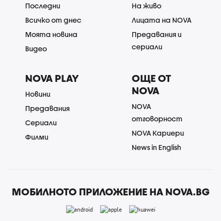
Последни
На живо
Всичко от днес
Лицата на NOVA
Моята новина
Предавания и
сериали
Видео
NOVA PLAY
ОЩЕ ОТ
NOVA
Новини
NOVA
Предавания
отговорност
Сериали
NOVA Кариери
Филми
News in English
МОБИЛНОТО ПРИЛОЖЕНИЕ НА NOVA.BG