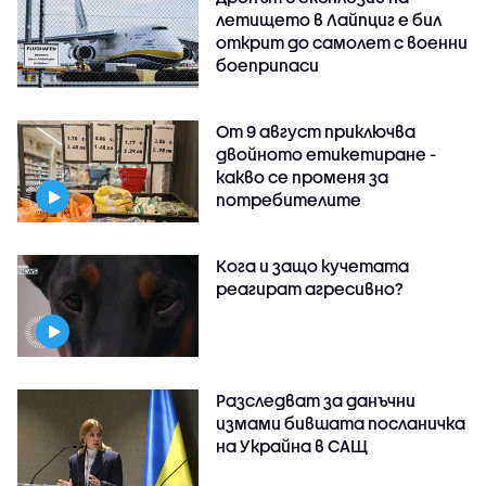
летището в Лайпциг е бил
открит до самолет с военни
боеприпаси
От 9 август приключва
двойното етикетиране -
какво се променя за
потребителите
Кога и защо кучетата
реагират агресивно?
Разследват за данъчни
измами бившата посланичка
на Украйна в САЩ