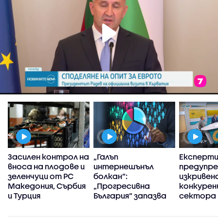
Засилен контрол на
„Галъп
Експерт
вноса на плодове и
интернешънъл
предупре
зеленчуци от РС
болкан“:
изкривен
Македония, Сърбия
„Прогресивна
конкуренц
и Турция
България“ запазва
сектора 
високия си ръст на
в
доверие през
киберси