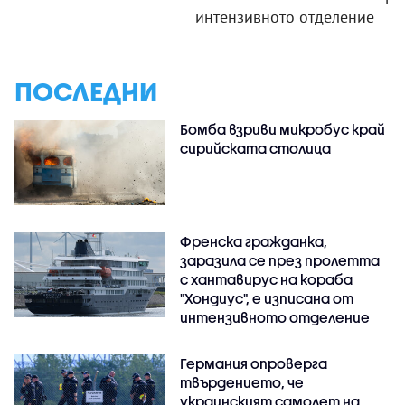
интензивното отделение
ПОСЛЕДНИ
Бомба взриви микробус край
сирийската столица
Френска гражданка,
заразила се през пролетта
с хантавирус на кораба
"Хондиус", е изписана от
интензивното отделение
Германия опроверга
твърдението, че
украинският самолет на