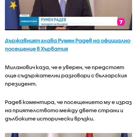
Държавният глава Румен Радев на официално
посещение в Хърватия
Миланович каза, че е уверен, че предстоят
още съдържателни разговори с българския
президент.
Радев коментира, че посещението му е израз
на приятелството между двете страни и
дълбоките исторически връзки.