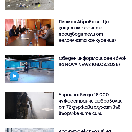
Пламен Абровски: Ще
защитим родните
производители от
нелоялната конкуренция
Обеден информационен блок
на NOVA NEWS (06.08.2026)
Украйна: Близо 16 000
чуждестранни доброволци
от 72 държави служат във
въоръжените сили
Дронът с експлозив на