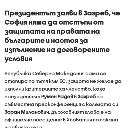
първите 100 дни
на държ
управление
Президентът заяви в Загреб, че
София няма да отстъпи от
защитата на правата на
българите и настоя за
изпълнение на договорените
условия
Република Северна Македония сама се
стопира по пътя към ЕС, защото не желае да
изпълни критериите за членство, каза
президентът
Румен Радев
в
Загреб
на
съвместна пресконференция с колегата си
Зоран Миланович
. Държавният глава е на
официално посещение в Хърватия по покана
на своя колега.