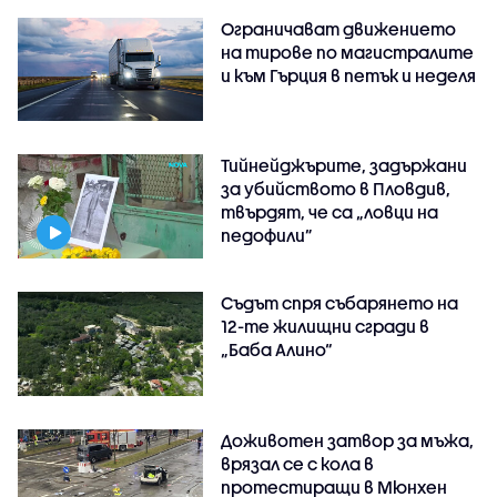
Ограничават движението
на тирове по магистралите
и към Гърция в петък и неделя
Тийнейджърите, задържани
за убийството в Пловдив,
твърдят, че са „ловци на
педофили”
Съдът спря събарянето на
12-те жилищни сгради в
„Баба Алино“
Доживотен затвор за мъжа,
врязал се с кола в
протестиращи в Мюнхен