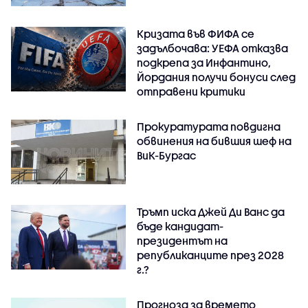
Кризата във ФИФА се
задълбочава: УЕФА отказва
подкрепа за Инфантино,
Йордания получи бонуси след
отправени критики
Прокуратурата повдигна
обвинения на бившия шеф на
ВиК-Бургас
Тръмп иска Джей Ди Ванс да
бъде кандидат-
президентът на
републиканците през 2028
г.?
Прогноза за времето