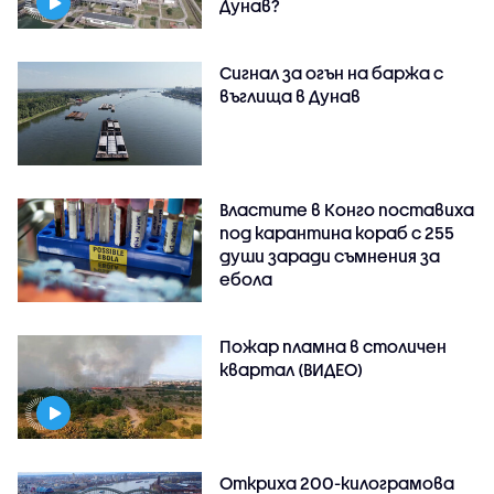
Дунав?
Сигнал за огън на баржа с
въглища в Дунав
Властите в Конго поставиха
под карантина кораб с 255
души заради съмнения за
ебола
Пожар пламна в столичен
квартал (ВИДЕО)
Откриха 200-килограмова