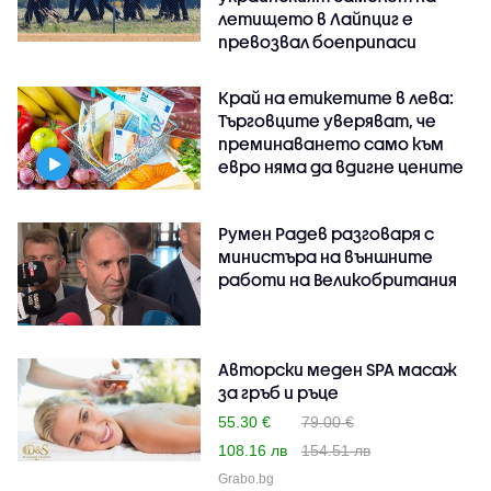
летището в Лайпциг е
превозвал боеприпаси
Край на етикетите в лева:
Търговците уверяват, че
преминаването само към
евро няма да вдигне цените
Румен Радев разговаря с
министъра на външните
работи на Великобритания
Авторски меден SPA масаж
за гръб и ръце
55.30 €
79.00 €
108.16 лв
154.51 лв
Grabo.bg