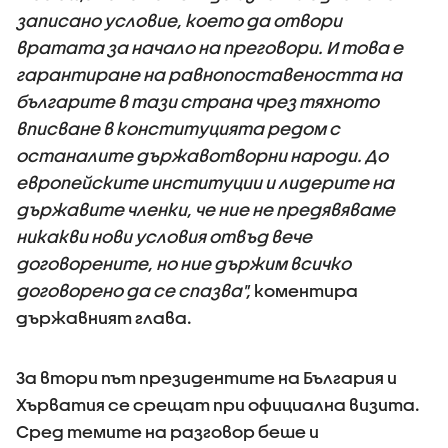
записано условие, което да отвори
вратата за начало на преговори. И това е
гарантиране на равнопоставеността на
българите в тази страна чрез тяхното
вписване в конституцията редом с
останалите държавотворни народи. До
европейските институции и лидерите на
държавите членки, че ние не предявяваме
никакви нови условия отвъд вече
договорените, но ние държим всичко
договорено да се спазва",
коментира
държавният глава.
За втори път президентите на България и
Хърватия се срещат при официална визита.
Сред темите на разговор беше и