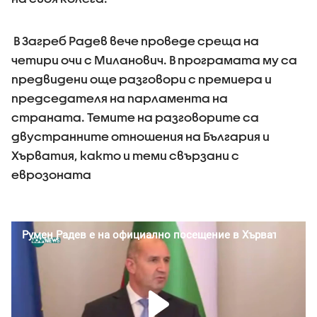
В Загреб Радев вече проведе среща на
четири очи с Миланович. В програмата му са
предвидени още разговори с премиера и
председателя на парламента на
страната. Темите на разговорите са
двустранните отношения на България и
Хърватия, както и теми свързани с
еврозоната