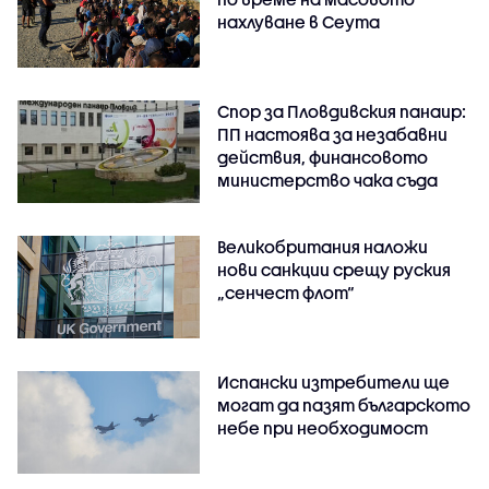
нахлуване в Сеута
Спор за Пловдивския панаир:
ПП настоява за незабавни
действия, финансовото
министерство чака съда
Великобритания наложи
нови санкции срещу руския
„сенчест флот“
Испански изтребители ще
могат да пазят българското
небе при необходимост