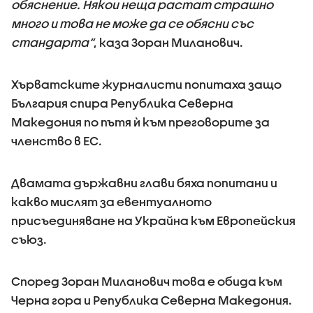
обяснение. Някои неща растат страшно
много и това не може да се обясни със
стандарта“
, каза Зоран Миланович.
Хърватските журналисти попитаха защо
България спира Република Северна
Македония по пътя ѝ към преговорите за
членство в ЕС.
Двамата държавни глави бяха попитани и
какво мислят за евентуалното
присъединяване на Украйна към Европейския
съюз.
Според Зоран Миланович това е обида към
Черна гора и Република Северна Македония.