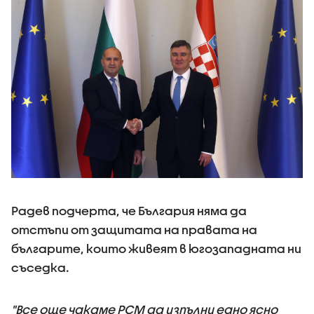
Радев подчерта, че България няма да
отстъпи от защитата на правата на
българите, които живеят в югозападната ни
съседка.
"Все още чакаме РСМ да изпълни едно ясно