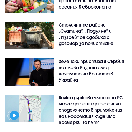
десет пъти по-висок от
средния в еврозоната
Столичните райони
„Слатина“, „Подуяне“ и
„Изгрев“ се сдобиха с
договор за почистване
Зеленски пристига в Сърбия
на първа визита след
началото на войната в
Украйна
Всяка държава членка на ЕС
може да реши да ограничи
споделянето в приложения
на информация къде има
проверки на пътя