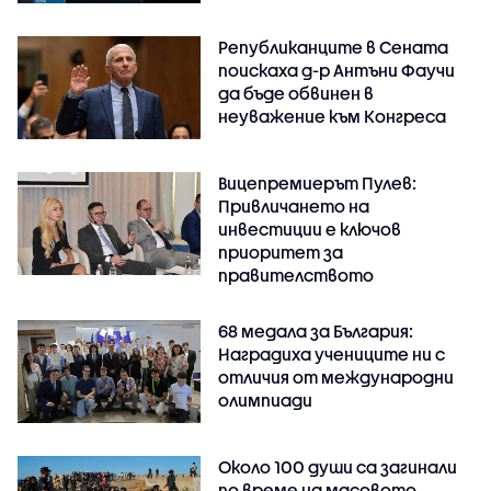
Републиканците в Сената
поискаха д-р Антъни Фаучи
да бъде обвинен в
неуважение към Конгреса
Вицепремиерът Пулев:
Привличането на
инвестиции е ключов
приоритет за
правителството
68 медала за България:
Наградиха учениците ни с
отличия от международни
олимпиади
Около 100 души са загинали
по време на масовото