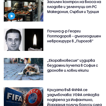
Засилен контрол на вноса на
плодове и зеленчуци от РС
Македония, Сърбия и Турция
Почина д-р Георги
Поптодоров – дългогодишен
неврохирург в „Пирогов“
„Екоравновесие“ издирва
бездомни кучета в София с
дронове и ловни екипи
Кризата във ФИФА се
задълбочава: УЕФА отказва
подкрепа за Инфантино,
Йордания получи бонуси след