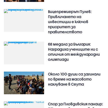
Вицепремиерът Пулев:
Привличането на
инвестиции е ключов
приоритет за
правителството
68 медала за България:
Наградиха учениците ни с
отличия от международни
олимпиади
Около 100 души са загинали
по време на масовото
нахлуване в Сеута
Спор за Пловдивския панаир: