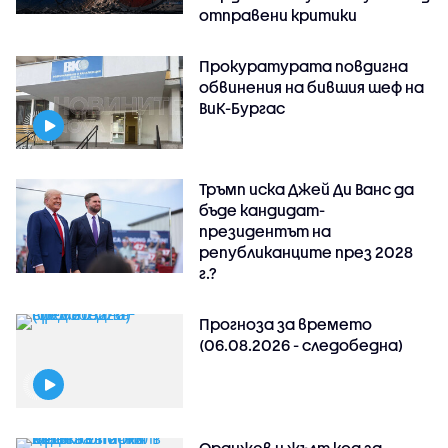
отправени критики
Прокуратурата повдигна
обвинения на бившия шеф на
ВиК-Бургас
Тръмп иска Джей Ди Ванс да
бъде кандидат-
президентът на
републиканците през 2028
г.?
Прогноза за времето
(06.08.2026 - следобедна)