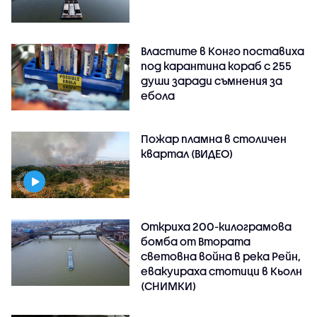
Властите в Конго поставиха
под карантина кораб с 255
души заради съмнения за
ебола
Пожар пламна в столичен
квартал (ВИДЕО)
Откриха 200-килограмова
бомба от Втората
световна война в река Рейн,
евакуираха стотици в Кьолн
(СНИМКИ)