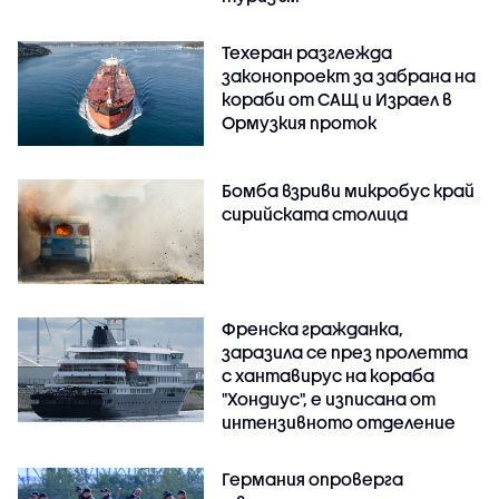
Техеран разглежда
законопроект за забрана на
кораби от САЩ и Израел в
Ормузкия проток
Бомба взриви микробус край
сирийската столица
Френска гражданка,
заразила се през пролетта
с хантавирус на кораба
"Хондиус", е изписана от
интензивното отделение
Германия опроверга