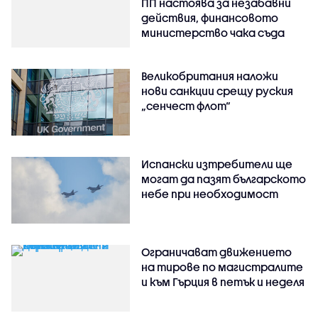
ПП настоява за незабавни
действия, финансовото
министерство чака съда
Великобритания наложи
нови санкции срещу руския
„сенчест флот“
Испански изтребители ще
могат да пазят българското
небе при необходимост
Ограничават движението
на тирове по магистралите
и към Гърция в петък и неделя