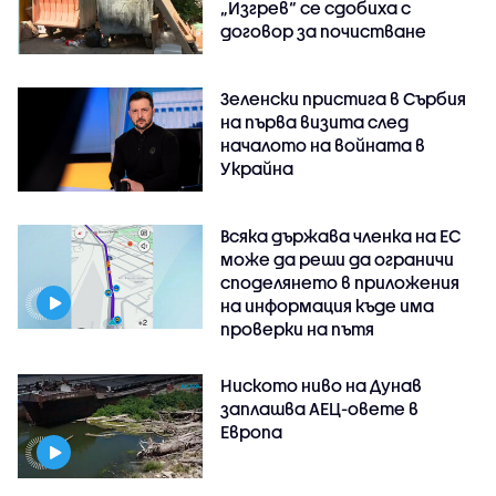
„Изгрев“ се сдобиха с
договор за почистване
Зеленски пристига в Сърбия
на първа визита след
началото на войната в
Украйна
Всяка държава членка на ЕС
може да реши да ограничи
споделянето в приложения
на информация къде има
проверки на пътя
Ниското ниво на Дунав
заплашва АЕЦ-овете в
Европа