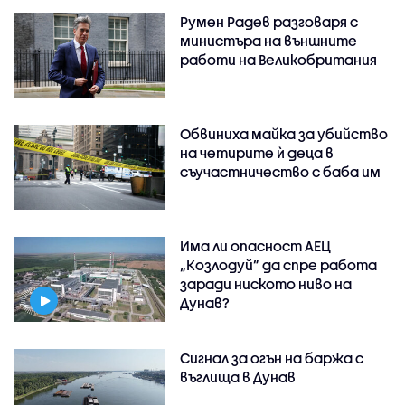
Румен Радев разговаря с
министъра на външните
работи на Великобритания
Обвиниха майка за убийство
на четирите ѝ деца в
съучастничество с баба им
Има ли опасност АЕЦ
„Козлодуй” да спре работа
заради ниското ниво на
Дунав?
Сигнал за огън на баржа с
въглища в Дунав