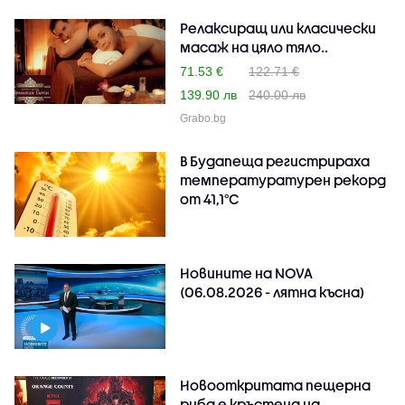
Релаксиращ или класически
масаж на цяло тяло..
71.53 €
122.71 €
139.90 лв
240.00 лв
Grabo.bg
В Будапеща регистрираха
температуратурен рекорд
от 41,1°C
Новините на NOVA
(06.08.2026 - лятна късна)
Новооткритата пещерна
риба е кръстена на