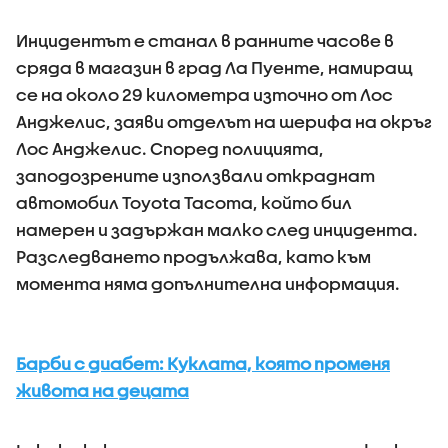
Инцидентът е станал в ранните часове в
сряда в магазин в град Ла Пуенте, намиращ
се на около 29 километра източно от Лос
Анджелис, заяви отделът на шерифа на окръг
Лос Анджелис. Според полицията,
заподозрените използвали откраднат
автомобил Toyota Tacoma, който бил
намерен и задържан малко след инцидента.
Разследването продължава, като към
момента няма допълнителна информация.
Барби с диабет: Куклата, която променя
живота на децата