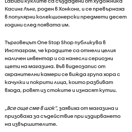
Labubu куклите са създадени от художника
Касинг Лънг, роден в Хонконг, и се превърнаха
в популярни колекционерски предмети десет
години след появата им.
Търговецът One Stop Shop публикува в
Инстаграм, че крадците са отнели целия
наличен инвентар и са нанесли сериозни
щети на магазина. Във видеозапис от
охранителни камери се вижда група хора с
качулки и покрити лица, които разбиват
входа, ровят из стоките и изнасят кутии.
„Все още сме в шок“
, заявиха от магазина и
призоваха за съдействие при издирването
на извършителите.