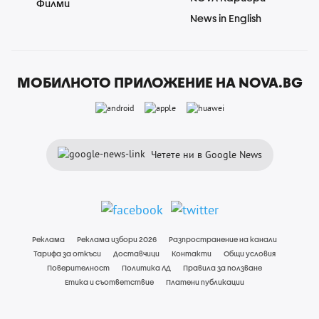
Филми
News in English
МОБИЛНОТО ПРИЛОЖЕНИЕ НА NOVA.BG
Четете ни в Google News
Реклама
Реклама избори 2026
Разпространение на канали
Тарифа за откъси
Доставчици
Контакти
Общи условия
Поверителност
Политика ЛД
Правила за ползване
Етика и съответствие
Платени публикации