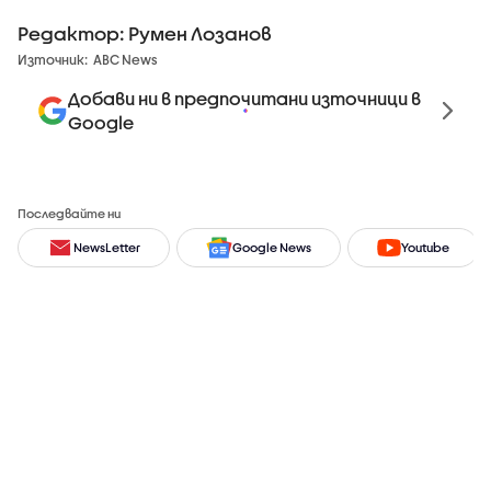
Редактор: Румен Лозанов
Източник:
ABC News
Добави ни в предпочитани източници в
Google
Последвайте ни
NewsLetter
Google News
Youtube