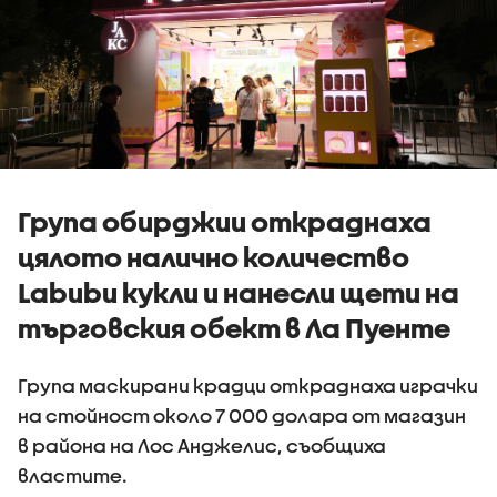
Група обирджии откраднаха
цялото налично количество
Labubu кукли и нанесли щети на
търговския обект в Ла Пуенте
Група маскирани крадци откраднаха играчки
на стойност около 7 000 долара от магазин
в района на Лос Анджелис, съобщиха
властите.