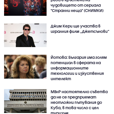
чудовището от сериала
"Странни неща" (СНИМКИ)
Джим Кери ще участва в
игралния филм „Джетсънови“
Йотова: България има голям
потенциал в сферата на
информационните
технологии и изкуствения
интелект
МВнР настоятелно съветва
да не се предприемат
неотложни пътувания до
Куба, в това число с цел
туризъм