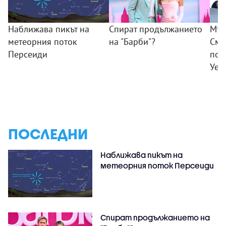
Наближава пикът на
Спират продължанието
Мъж
метеорния поток
на "Барби"?
Смъ
Персеиди
пок
Уел
ПОСЛЕДНИ
Наближава пикът на
метеорния поток Персеиди
Спират продължанието на