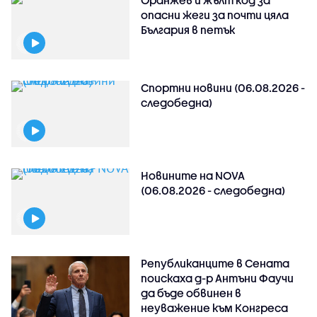
Оранжев и жълт код за
опасни жеги за почти цяла
България в петък
Спортни новини (06.08.2026 -
следобедна)
Новините на NOVA
(06.08.2026 - следобедна)
Републиканците в Сената
поискаха д-р Антъни Фаучи
да бъде обвинен в
неуважение към Конгреса