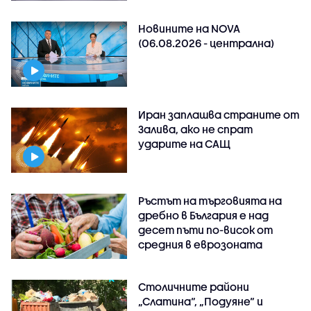
Новините на NOVA
(06.08.2026 - централна)
Иран заплашва страните от
Залива, ако не спрат
ударите на САЩ
Ръстът на търговията на
дребно в България е над
десет пъти по-висок от
средния в еврозоната
Столичните райони
„Слатина“, „Подуяне“ и