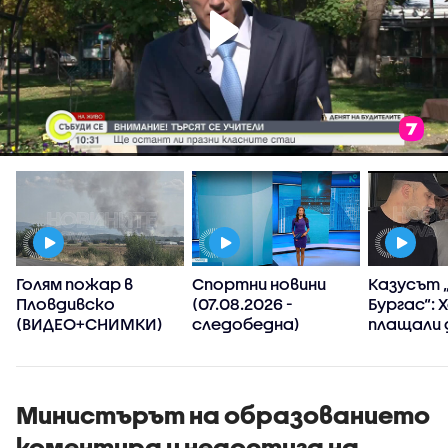
Голям пожар в
Спортни новини
Казусът 
Пловдивско
(07.08.2026 -
Бургас“: 
(ВИДЕО+СНИМКИ)
следобедна)
плащали 
лева сле
манипули
водомери
изнудван
Министърът на образованието
коментира и недостига на