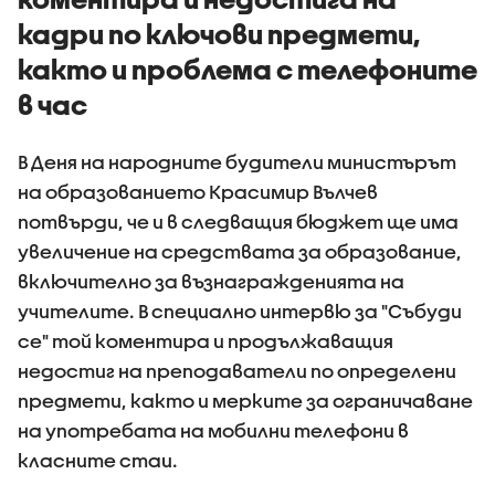
кадри по ключови предмети,
както и проблема с телефоните
в час
В Деня на народните будители министърът
на образованието Красимир Вълчев
потвърди, че и в следващия бюджет ще има
увеличение на средствата за образование,
включително за възнагражденията на
учителите. В специално интервю за "Събуди
се" той коментира и продължаващия
недостиг на преподаватели по определени
предмети, както и мерките за ограничаване
на употребата на мобилни телефони в
класните стаи.