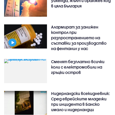
уикенда, жълт и оранжев код
в цяла България
Алармират за занижен
контрол при
разпространението на
съставки за производство
на фентанил у нас
Сменят безплатно всички
коли с електромобили на
гръцки остров
Нидерландски всекидневник:
Сред еврейските младежи
при инцидента в Банско
имало и нидерландци