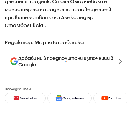
днешния празник. Стоян Омарчевски е
министър на народното просвещение в
правителството на Александър
Стамболийски.
Редактор: Мария Барабашка
Добави ни в предпочитани източници в
Google
Последвайте ни
NewsLetter
Google News
Youtube