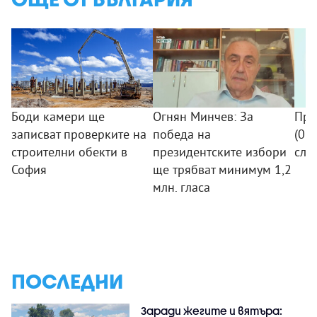
Боди камери ще
Огнян Минчев: За
Про
записват проверките на
победа на
(07.
строителни обекти в
президентските избори
сле
София
ще трябват минимум 1,2
млн. гласа
ПОСЛЕДНИ
Заради жегите и вятъра: