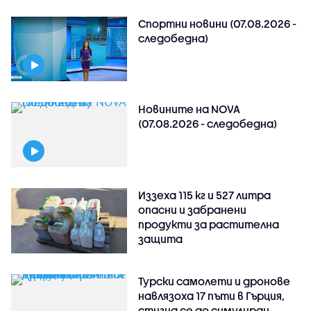
Спортни новини (07.08.2026 -
следобедна)
Новините на NOVA
(07.08.2026 - следобедна)
Иззеха 115 кг и 527 литра
опасни и забранени
продукти за растителна
защита
Турски самолети и дронове
навлязоха 17 пъти в Гърция,
стигна се до симулиран