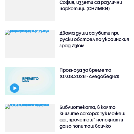
София, иззети са различни
наркотици (СНИМКИ)
Двама души са убити при
руски обстрeл по украинския
град Изюм
Прогноза за времето
(07.08.2026 - следобедна)
Библиотеката, в която
книгите са хора: Тук можеш
да „прочетеш“ непознат и
да го попиташ всичко