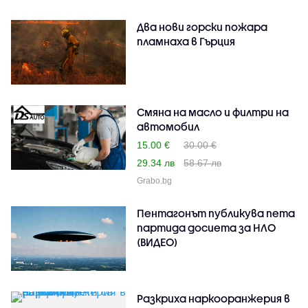
Два нови горски пожара
пламнаха в Гърция
Смяна на масло и филтри на
автомобил
15.00 €
30.00 €
29.34 лв
58.67 лв
Grabo.bg
Пентагонът публикува пета
партида досиета за НЛО
(ВИДЕО)
Разкриха наркооранжерия в