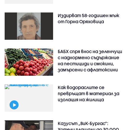
Издирват 58-годишен мъж
от Горна Оряховица
БАБХ спря внос на зеленчуци
с наднормено съдържание
на пестициди и смокини,
замърсени с афлатоксини
Как водораслите се
превръщат в материал за
изолация на жилища
Казусът „ВиК-Бургас“:
Хотели плащали до 30 000