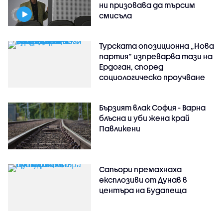
ни призовава да търсим
смисъла
Турската опозиционна „Нова
партия“ изпреварва тази на
Ердоган, според
социологическо проучване
Бързият влак София - Варна
блъсна и уби жена край
Павликени
Сапьори премахнаха
експлозиви от Дунав в
центъра на Будапеща