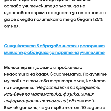
остава учителските заплати да не
изостават спрямо средната за страната и
да се следва политиката те да бъдат 125%
от нея.
Синдикатите в образованието и ресорният
министър обсъдиха за парите на учителите
Министърът засегна и проблема с
недостига на кадри в системата. По думите
му той не е толкова териториален, колкото
по предмети.
"Недостигът е по предмети,
най-вече по математика, физика, химия,
информационни технологии",
обясни той.
Вълчев допълни, че за първи път от 10 години е