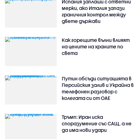
Испания заплаши с ответни
мерки, ако Италия запази
граничния контрол между
двете държави
Как горещите вълни влияят
на цените на храните по
света
Путин обсъди ситуацията в
Персийския залив и Украйна в
телефонен разговор с
колегата си от ОАЕ
Тръмп: Иран иска
споразумение със САЩ, а не
да има нови удари