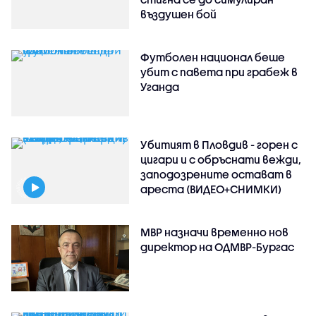
въздушен бой
Футболен национал беше
убит с павета при грабеж в
Уганда
Убитият в Пловдив - горен с
цигари и с обръснати вежди,
заподозрените остават в
ареста (ВИДЕО+СНИМКИ)
МВР назначи временно нов
директор на ОДМВР-Бургас