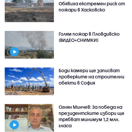
Обявиха екстремен риск от
пожари в Хасковско
Голям пожар в Пловдивско
(ВИДЕО+СНИМКИ)
Боди камери ще записват
проверките на строителни
обекти в София
Огнян Минчев: За победа на
президентските избори ще
трябват минимум 1,2 млн.
гласа