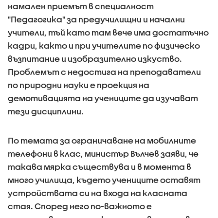
намален приемът в специалност
"Педагогика" за предучилищни и начални
учители, тъй като там вече има достатъчно
кадри, както и при учителите по физическо
възпитание и изобразително изкуство.
Проблемът с недостига на преподаватели
по природни науки е проекция на
демотивацията на учениците да изучават
тези дисциплини.
По темата за ограничаване на мобилните
телефони в клас, министър Вълчев заяви, че
такава мярка съществува и в момента в
много училища, където учениците оставят
устройствата си на входа на класната
стая. Според него по-важното е