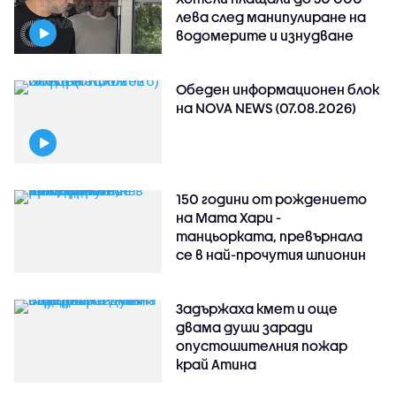
лева след манипулиране на
водомерите и изнудване
Обеден информационен блок
на NOVA NEWS (07.08.2026)
150 години от рождението
на Мата Хари -
танцьорката, превърнала
се в най-прочутия шпионин
Задържаха кмет и още
двама души заради
опустошителния пожар
край Атина