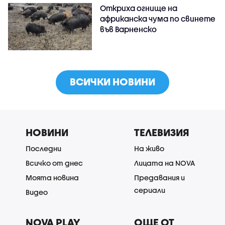
Откриха огнище на
африканска чума по свинете
във Варненско
ВСИЧКИ НОВИНИ
НОВИНИ
ТЕЛЕВИЗИЯ
Последни
На живо
Всичко от днес
Лицата на NOVA
Моята новина
Предавания и
сериали
Видео
NOVA PLAY
ОЩЕ ОТ