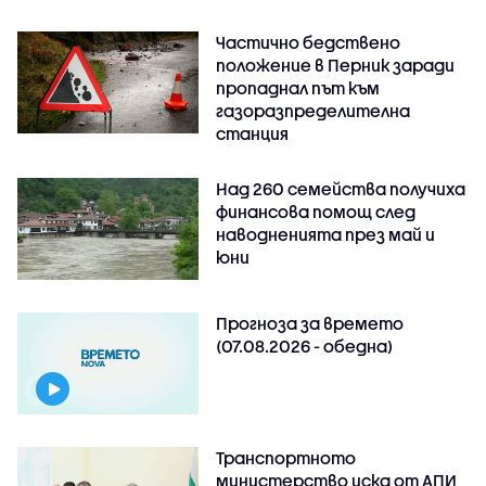
Частично бедствено
положение в Перник заради
пропаднал път към
газоразпределителна
станция
Над 260 семейства получиха
финансова помощ след
наводненията през май и
юни
Прогноза за времето
(07.08.2026 - обедна)
Транспортното
министерство иска от АПИ