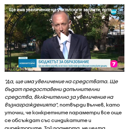
"Да, ще има увеличение на средствата. Ще
бъдат предоставени допълнителни
средства, включително за увеличение на
възнагражденията"
, потвърди Вълчев, като
уточни, че конкретните параметри все още
се обсъждат със синдикатите и
директорите. Той подчерта, че целта