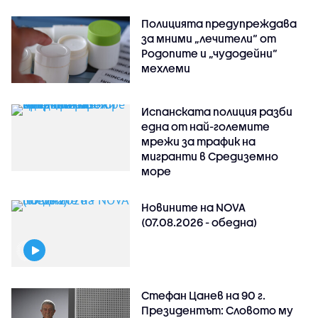
Полицията предупреждава
за мними „лечители“ от
Родопите и „чудодейни“
мехлеми
Испанската полиция разби
една от най-големите
мрежи за трафик на
мигранти в Средиземно
море
Новините на NOVA
(07.08.2026 - обедна)
Стефан Цанев на 90 г.
Президентът: Словото му