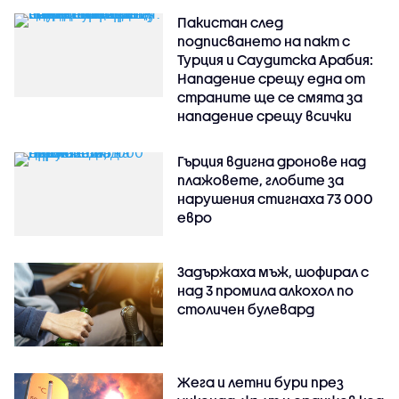
Пакистан след
подписването на пакт с
Турция и Саудитска Арабия:
Нападение срещу една от
страните ще се смята за
нападение срещу всички
Гърция вдигна дронове над
плажовете, глобите за
нарушения стигнаха 73 000
евро
Задържаха мъж, шофирал с
над 3 промила алкохол по
столичен булевард
Жега и летни бури през