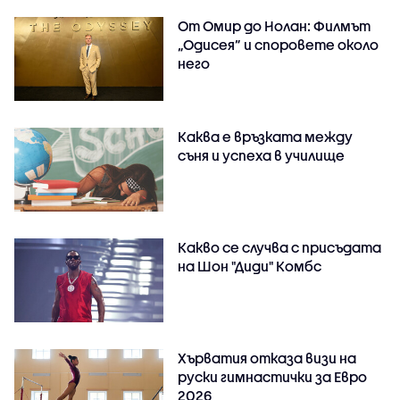
От Омир до Нолан: Филмът
„Одисея” и споровете около
него
Каква е връзката между
съня и успеха в училище
Какво се случва с присъдата
на Шон "Диди" Комбс
Хърватия отказа визи на
руски гимнастички за Евро
2026