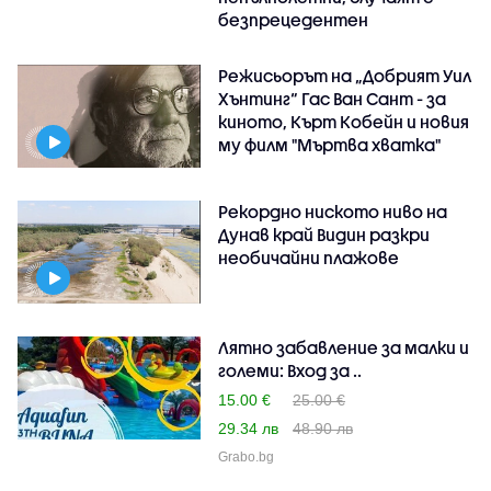
безпрецедентен
Режисьорът на „Добрият Уил
Хънтинг“ Гас Ван Сант - за
киното, Кърт Кобейн и новия
му филм "Мъртва хватка"
Рекордно ниското ниво на
Дунав край Видин разкри
необичайни плажове
Лятно забавление за малки и
големи: Вход за ..
15.00 €
25.00 €
29.34 лв
48.90 лв
Grabo.bg