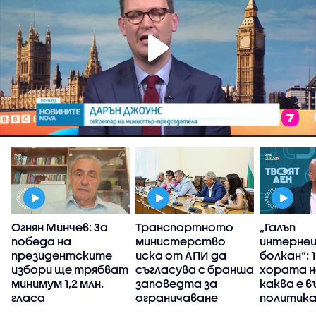
Огнян Минчев: За
Транспортното
„Галъп
победа на
министерство
интерне
президентските
иска от АПИ да
болкан“: 
избори ще трябват
съгласува с бранша
хората н
минимум 1,2 млн.
заповедта за
каква е 
гласа
ограничаване
политика
движението на
България