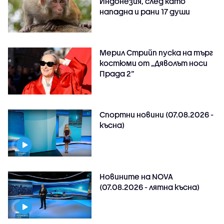
Индонезия, след като
нападна и рани 17 души
Мерил Стрийп пуска на търг
костюми от „Дяволът носи
Прада 2“
Спортни новини (07.08.2026 -
късна)
Новините на NOVA
(07.08.2026 - лятна късна)