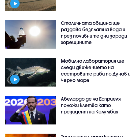
Столичната община ще
раздава безплатна вода и
през почивните дни заради
горещините
Мобилна лаборатория ще
следи движението на
есетровите риби по Дунав и
Черно море
Абелардо де ла Есприеля
положи клетва като
президент на Колумбия
Трима души, сред които и