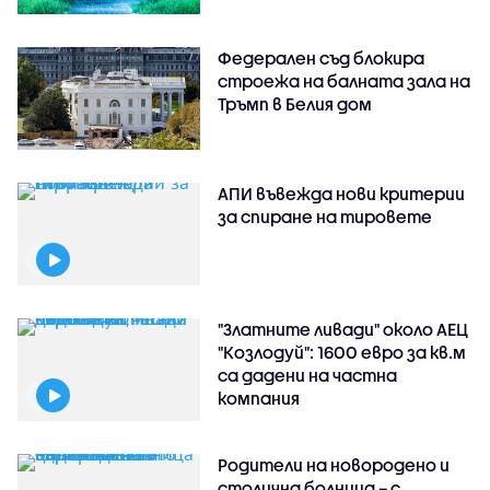
Федерален съд блокира
строежа на балната зала на
Тръмп в Белия дом
АПИ въвежда нови критерии
за спиране на тировете
"Златните ливади" около АЕЦ
"Козлодуй": 1600 евро за кв.м
са дадени на частна
компания
Родители на новородено и
столична болница – с