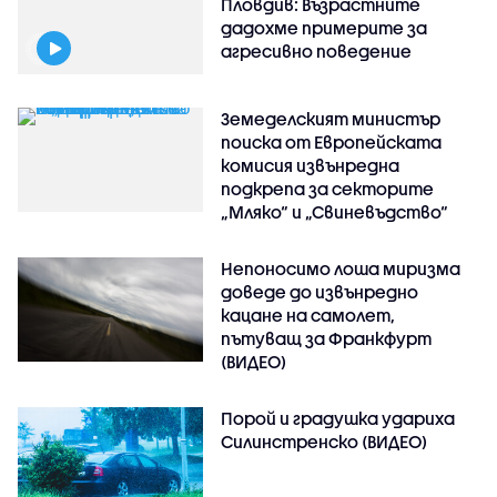
Пловдив: Възрастните
дадохме примерите за
агресивно поведение
Земеделският министър
поиска от Европейската
комисия извънредна
подкрепа за секторите
„Мляко“ и „Свиневъдство“
Непоносимо лоша миризма
доведе до извънредно
кацане на самолет,
пътуващ за Франкфурт
(ВИДЕО)
Порой и градушка удариха
Силинстренско (ВИДЕО)