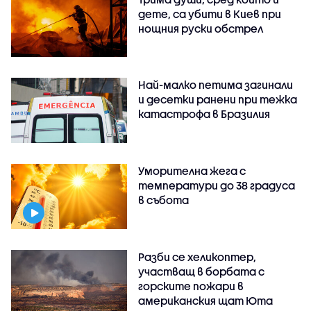
дете, са убити в Киев при
нощния руски обстрел
Най-малко петима загинали
и десетки ранени при тежка
катастрофа в Бразилия
Уморителна жега с
температури до 38 градуса
в събота
Разби се хеликоптер,
участващ в борбата с
горските пожари в
американския щат Юта