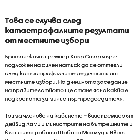
камиони
Това се случва след
катастрофалните резултати
от местните избори
Британският премиер Киър Стармър е
подложен на силен натиск да се оттегли
след катастрофалните резултати от
местните избори. На днешното заседание
на правителството ще стане ясно каква е
подкрепата за министър-председателя.
Трима членове на кабинета – вицепремиерът
Дейвид Лами и министрите на вътрешните и
външните работи Шабана Махмуд и Ивет