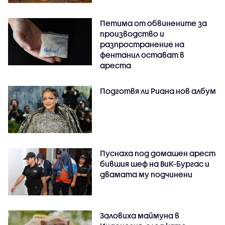
Петима от обвинените за
производство и
разпространение на
фентанил остават в
ареста
Подготвя ли Риана нов албум
Пуснаха под домашен арест
бившия шеф на ВиК-Бургас и
двамата му подчинени
Заловиха маймуна в