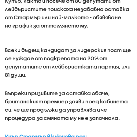
Купър, както и повече от 80 депутати от
лейбъристите поискаха незабавна оставка
от Стармър или най-малкото - обявяване
на график за оттеглянето му.
Всеки бъдещ кандидат за лидерския пост ще
се нуждае от подкрепата на 20% от
депутатите от лейбъристката партия, или
81 души.
Въпреки призивите за оставка обаче,
британският премиер заяви пред кабинета
си, че ще продължи да управлява и че
процедура за смяната му не е започнала.
Киър Стармър в ключова реч: