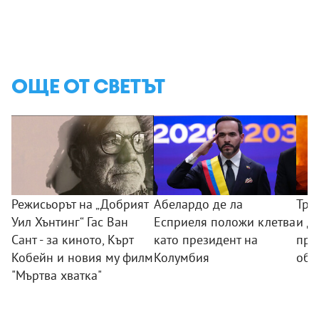
ОЩЕ ОТ СВЕТЪТ
Режисьорът на „Добрият
Абелардо де ла
Три
Уил Хънтинг“ Гас Ван
Есприеля положи клетва
и де
Сант - за киното, Кърт
като президент на
при
Кобейн и новия му филм
Колумбия
обс
"Мъртва хватка"