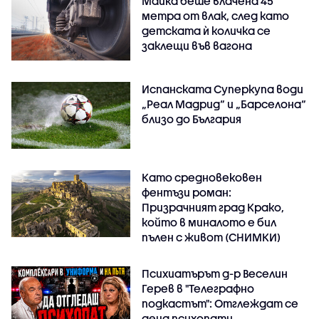
Майка беше влачена 45
метра от влак, след като
детската ѝ количка се
заклещи във вагона
Испанската Суперкупа води
„Реал Мадрид“ и „Барселона“
близо до България
Като средновековен
фентъзи роман:
Призрачният град Крако,
който в миналото е бил
пълен с живот (СНИМКИ)
Психиатърът д-р Веселин
Герев в "Телеграфно
подкастът": Отглеждат се
деца психопати