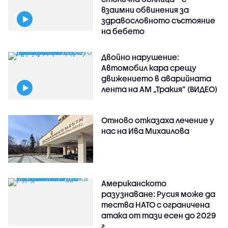
взаимни обвинения за
здравословното състояние
на бебето
Двойно нарушение:
Автомобил кара срещу
движението в аварийната
лента на АМ „Тракия” (ВИДЕО)
Отново отказаха лечение у
нас на Ива Михаилова
Американското
разузнаване: Русия може да
тества НАТО с ограничена
атака от тази есен до 2029
г.