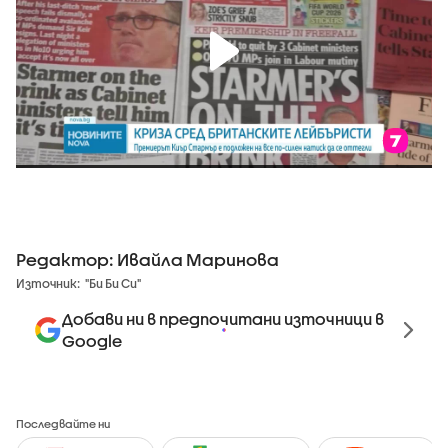
Редактор: Ивайла Маринова
Източник:
"Би Би Си"
Добави ни в предпочитани източници в
Google
Последвайте ни