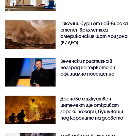
Пясъчни бури от най-висока
степен връхлетяха
американския щат Аризона
(ВИДЕО)
Зеленски пристигна в
Белград на първото си
официално посещение
Дронове с изкуствен
интелект ще откриват
горски пожари, бушуващи
под короните на дървета