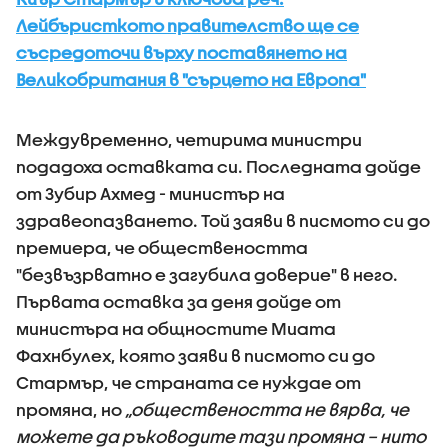
Лейбъристкото правителство ще се
съсредоточи върху поставянето на
Великобритания в "сърцето на Европа"
Междувременно, четирима министри
подадоха оставката си. Последната дойде
от Зубир Ахмед - министър на
здравеопазването. Той заяви в писмото си до
премиера, че обществеността
"безвъзрватно е загубила доверие" в него.
Първата оставка за деня дойде от
министъра на общностите Миата
Фахнбулех, която заяви в писмото си до
Стармър, че страната се нуждае от
промяна, но
„обществеността не вярва, че
можете да ръководите тази промяна – нито