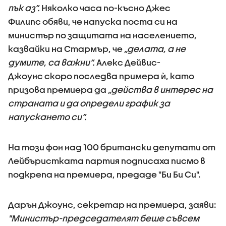
пък аз“.
Няколко часа по-късно Джес
Филипс обяви, че напуска поста си на
министър по защитата на населението,
казвайки на Стармър, че
„делата, а не
думите, са важни“.
Алекс Дейвис-
Джоунс скоро последва примера ѝ, като
призова премиера да
„действа в интерес на
страната и да определи график за
напускането си“.
На този фон над 100 британски депутати от
Лейбъристката партия подписаха писмо в
подкрепа на премиера, предаде "Би Би Си".
Дарън Джоунс, секретар на премиера, заяви:
"Министър-председателят беше съвсем