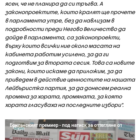
ясен, че не планира да си тръгва. А
законопроектите, които кралят ще прочете
в парламента утре, без да навлизам в
подробности преди Негово Величество да
дойде в парламента, са законопроекти,
върху които всички ние около масата на
кабинета работим усилено, за да ги
подготвим за втората сесия. Това са новите
закони, които искаме да приложим, за да
приведем в действие ценностите на нашата
Лейбъристка партия, за да донесем реална
промяна за хората, промяната, за която
хората гласуваха на последните избори".