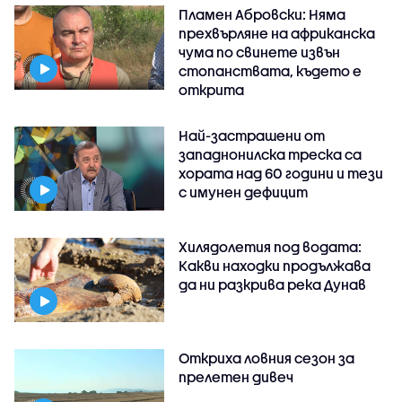
Пламен Абровски: Няма
прехвърляне на африканска
чума по свинете извън
стопанствата, където е
открита
Най-застрашени от
западнонилска треска са
хората над 60 години и тези
с имунен дефицит
Хилядолетия под водата:
Какви находки продължава
да ни разкрива река Дунав
Откриха ловния сезон за
прелетен дивеч