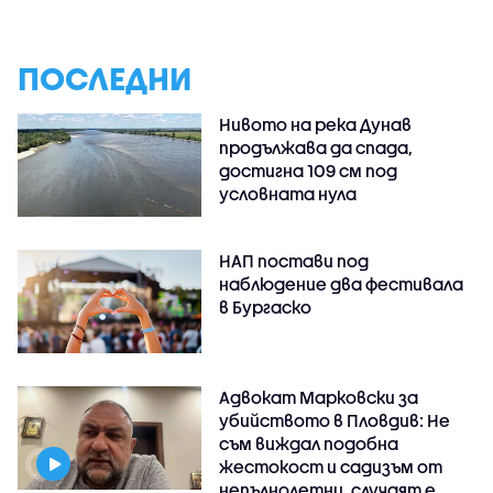
ПОСЛЕДНИ
Нивото на река Дунав
продължава да спада,
достигна 109 см под
условната нула
НАП постави под
наблюдение два фестивала
в Бургаско
Адвокат Марковски за
убийството в Пловдив: Не
съм виждал подобна
жестокост и садизъм от
непълнолетни, случаят е