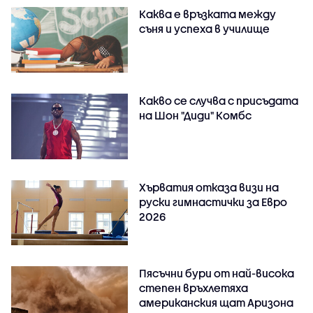
Каква е връзката между
съня и успеха в училище
Какво се случва с присъдата
на Шон "Диди" Комбс
Хърватия отказа визи на
руски гимнастички за Евро
2026
Пясъчни бури от най-висока
степен връхлетяха
американския щат Аризона