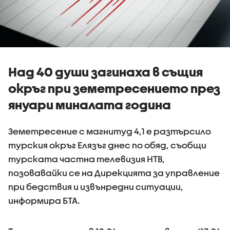
Над 40 души загинаха в същия
окръг при земетресението през
януари миналата година
Земетресение с магнитуд 4,1 е разтърсило
турския окръг Елязъг днес по обяд, съобщи
турската частна телевизия НТВ,
позовавайки се на Дирекцията за управление
при бедствия и извънредни ситуации,
информира БТА.