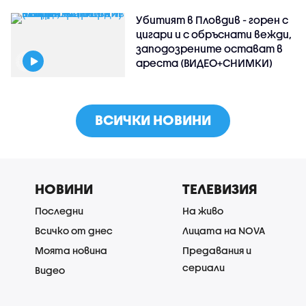
Убитият в Пловдив - горен с
цигари и с обръснати вежди,
заподозрените остават в
ареста (ВИДЕО+СНИМКИ)
ВСИЧКИ НОВИНИ
НОВИНИ
ТЕЛЕВИЗИЯ
Последни
На живо
Всичко от днес
Лицата на NOVA
Моята новина
Предавания и
сериали
Видео