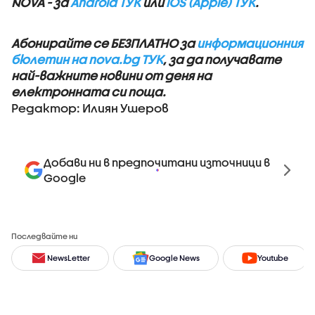
NOVA - за
Android ТУК
или
iOS (Apple) ТУК
.
Абонирайте се БЕЗПЛАТНО за
информационния
бюлетин на nova.bg ТУК
, за да получавате
най-важните новини от деня на
електронната си поща.
Редактор: Илиян Ушеров
Добави ни в предпочитани източници в
Google
Последвайте ни
NewsLetter
Google News
Youtube