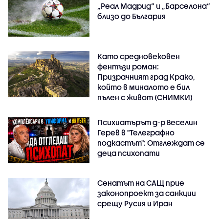
„Реал Мадрид“ и „Барселона“
близо до България
Като средновековен
фентъзи роман:
Призрачният град Крако,
който в миналото е бил
пълен с живот (СНИМКИ)
Психиатърът д-р Веселин
Герев в "Телеграфно
подкастът": Отглеждат се
деца психопати
Сенатът на САЩ прие
законопроект за санкции
срещу Русия и Иран