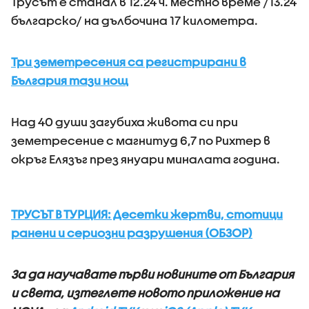
Трусът е станал в 12.24 ч. местно време /13.24
българско/ на дълбочина 17 километра.
Три земетресения са регистрирани в
България тази нощ
Над 40 души загубиха живота си при
земетресение с магнитуд 6,7 по Рихтер в
окръг Елязъг през януари миналата година.
ТРУСЪТ В ТУРЦИЯ: Десетки жертви, стотици
ранени и сериозни разрушения (ОБЗОР)
За да научавате първи новините от България
и света, изтеглете новото приложение на