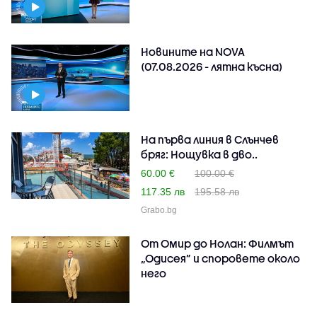
Новините на NOVA
(07.08.2026 - лятна късна)
На първа линия в Слънчев
бряг: Нощувка в дво..
60.00 €
100.00 €
117.35 лв
195.58 лв
Grabo.bg
От Омир до Нолан: Филмът
„Одисея” и споровете около
него