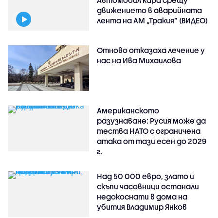
движението в аварийната
лента на АМ „Тракия” (ВИДЕО)
Отново отказаха лечение у
нас на Ива Михаилова
Американското
разузнаване: Русия може да
тества НАТО с ограничена
атака от тази есен до 2029
г.
Над 50 000 евро, злато и
скъпи часовници останали
недокоснати в дома на
убития Владимир Янков