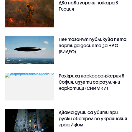
Два нови горски пожара в
Гърция
Пентагонът публикува пета
партида досиета за НЛО
(ВИДЕО)
Разкриха наркооранжерия в
София, иззети са различни
наркотици (СНИМКИ)
Двама души са убити при
руски обстрeл по украинския
град Изюм