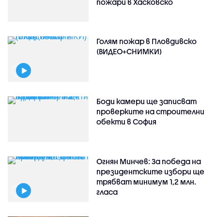
пожари в Хасковско
Голям пожар в Пловдивско
(ВИДЕО+СНИМКИ)
Боди камери ще записват
проверките на строителни
обекти в София
Огнян Минчев: За победа на
президентските избори ще
трябват минимум 1,2 млн.
гласа