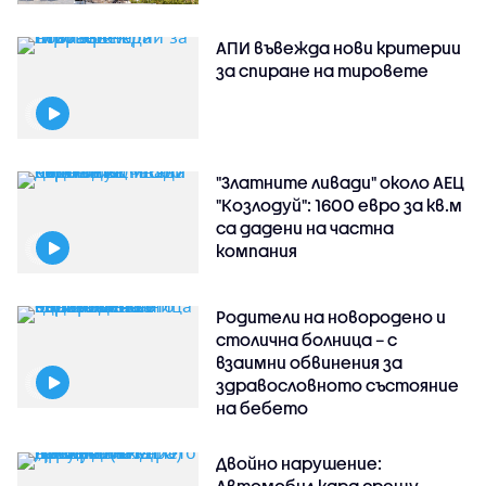
АПИ въвежда нови критерии
за спиране на тировете
"Златните ливади" около АЕЦ
"Козлодуй": 1600 евро за кв.м
са дадени на частна
компания
Родители на новородено и
столична болница – с
взаимни обвинения за
здравословното състояние
на бебето
Двойно нарушение:
Автомобил кара срещу