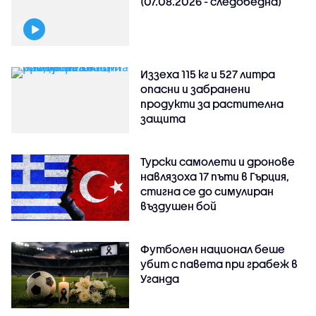
(07.08.2026 - следобедна)
Иззеха 115 кг и 527 литра
опасни и забранени
продукти за растителна
защита
Турски самолети и дронове
навлязоха 17 пъти в Гърция,
стигна се до симулиран
въздушен бой
Футболен национал беше
убит с павета при грабеж в
Уганда