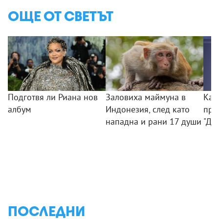
ОЩЕ ОТ СВЕТЪТ
Подготвя ли Риана нов
Заловиха маймуна в
Как
албум
Индонезия, след като
при
нападна и рани 17 души
"Ди
ПОСЛЕДНИ