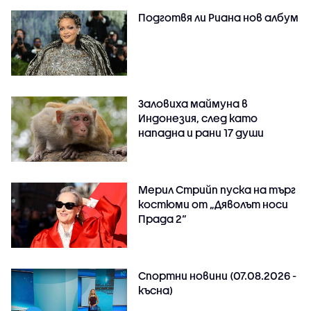
Подготвя ли Риана нов албум
Заловиха маймуна в
Индонезия, след като
нападна и рани 17 души
Мерил Стрийп пуска на търг
костюми от „Дяволът носи
Прада 2“
Спортни новини (07.08.2026 -
късна)