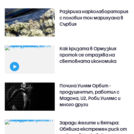
Разкриха нарколаборатория
с половин тон марихуана в
Сърбия
Как кризата в Ормузкия
проток се отразява на
световната икономика
Почина Уилям Орбит -
продуцентът, работил с
Мадона, U2, Роби Уилямс и
много други
Заради жегите и вятъра:
Обявиха екстремен риск от