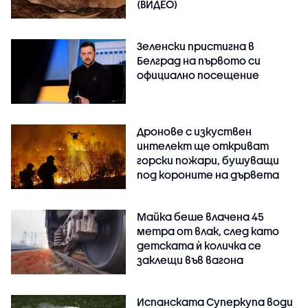
(ВИДЕО)
Зеленски пристигна в
Белград на първото си
официално посещение
Дронове с изкуствен
интелект ще откриват
горски пожари, бушуващи
под короните на дървета
Майка беше влачена 45
метра от влак, след като
детската ѝ количка се
заклещи във вагона
Испанската Суперкупа води