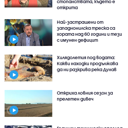
стопанствата, където е
открита
Най-застрашени от
западнонилска треска са
хората над 60 години и тези
с имунен дефицит
Хилядолетия под водата:
Какви находки продължава
да ни разкрива река Дунав
Откриха ловния сезон за
прелетен дивеч