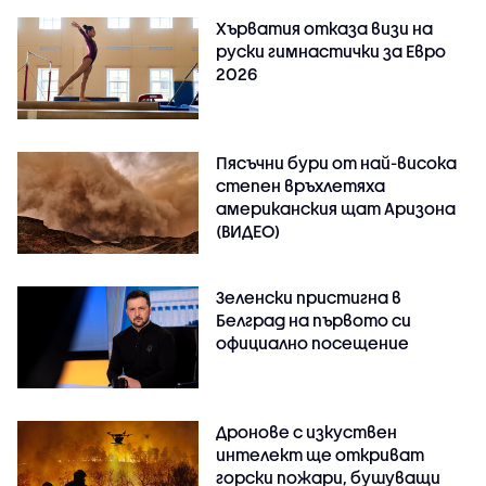
Хърватия отказа визи на
руски гимнастички за Евро
2026
Пясъчни бури от най-висока
степен връхлетяха
американския щат Аризона
(ВИДЕО)
Зеленски пристигна в
Белград на първото си
официално посещение
Дронове с изкуствен
интелект ще откриват
горски пожари, бушуващи