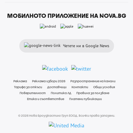
МОБИЛНОТО ПРИЛОЖЕНИЕ НА NOVA.BG
Четете ни в Google News
Реклама
Реклама избори 2026
Разпространение на канали
Тарифа за откъси
Доставчици
Контакти
Общи условия
Поверителност
Политика ЛД
Правила за ползване
Етика и съответствие
Платени публикации
© 2026 Нова Броудкастинг Груп ЕООД. Всички права запазени.