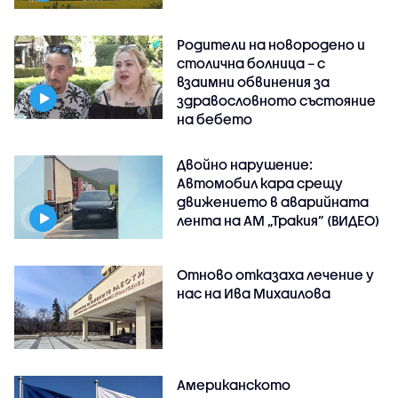
Родители на новородено и
столична болница – с
взаимни обвинения за
здравословното състояние
на бебето
Двойно нарушение:
Автомобил кара срещу
движението в аварийната
лента на АМ „Тракия” (ВИДЕО)
Отново отказаха лечение у
нас на Ива Михаилова
Американското