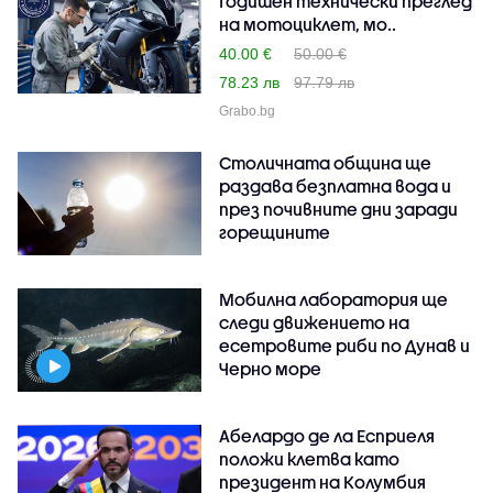
Годишен технически преглед
на мотоциклет, мо..
40.00 €
50.00 €
78.23 лв
97.79 лв
Grabo.bg
Столичната община ще
раздава безплатна вода и
през почивните дни заради
горещините
Мобилна лаборатория ще
следи движението на
есетровите риби по Дунав и
Черно море
Абелардо де ла Есприеля
положи клетва като
президент на Колумбия