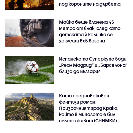
под короните на дървета
Майка беше влачена 45
метра от влак, след като
детската ѝ количка се
заклещи във вагона
Испанската Суперкупа води
„Реал Мадрид“ и „Барселона“
близо до България
Като средновековен
фентъзи роман:
Призрачният град Крако,
който в миналото е бил
пълен с живот (СНИМКИ)