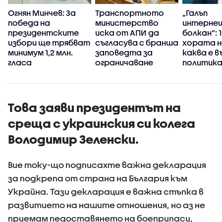
Огнян Минчев: За
Транспортното
„Галъп
победа на
министерство
интерне
президентските
иска от АПИ да
болкан“: 
избори ще трябват
съгласува с бранша
хората н
минимум 1,2 млн.
заповедта за
каква е 
гласа
ограничаване
политика
движението на
България
камиони
Това заяви президентът на
среща с украинския си колега
Володимир Зеленски.
Вие току-що подписахте важна декларация
за подкрепа от страна на България към
Украйна. Тази декларация е важна стъпка в
развитието на нашите отношения, но аз не
приемам педоставянето на боеприпаси,