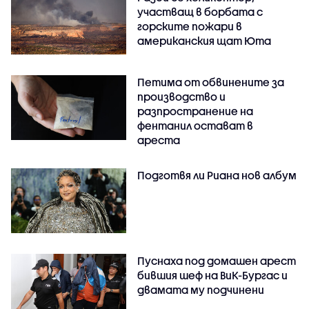
участващ в борбата с
горските пожари в
американския щат Юта
Петима от обвинените за
производство и
разпространение на
фентанил остават в
ареста
Подготвя ли Риана нов албум
Пуснаха под домашен арест
бившия шеф на ВиК-Бургас и
двамата му подчинени