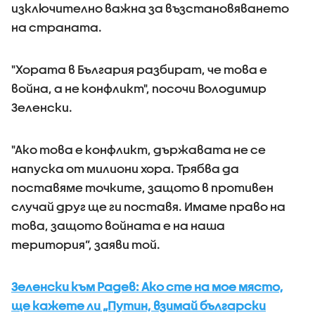
изключително важна за възстановяването
на страната.
"Хората в България разбират, че това е
война, а не конфликт", посочи Володимир
Зеленски.
"Ако това е конфликт, държавата не се
напуска от милиони хора. Трябва да
поставяме точките, защото в противен
случай друг ще ги поставя. Имаме право на
това, защото войната е на наша
територия”, заяви той.
Зеленски към Радев: Ако сте на мое място,
ще кажете ли „Путин, взимай български