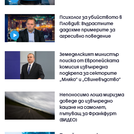
Психолог за убийството в
Пловдив: Възрастните
дадохме примерите за
агресивно поведение
Земеделският министър
поиска от Европейската
комисия извънредна
подкрепа за секторите
„Мляко“ и „Свиневъдство“
Непоносимо лоша миризма
доведе до извънредно
кацане на самолет,
пътуващ за Франкфурт
(ВИДЕО)