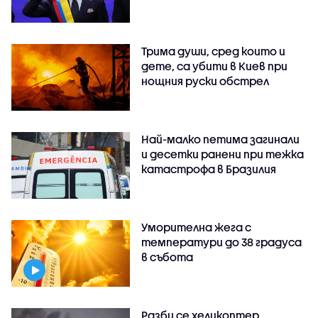
Трима души, сред които и
дете, са убити в Киев при
нощния руски обстрел
Най-малко петима загинали
и десетки ранени при тежка
катастрофа в Бразилия
Уморителна жега с
температури до 38 градуса
в събота
Разби се хеликоптер,