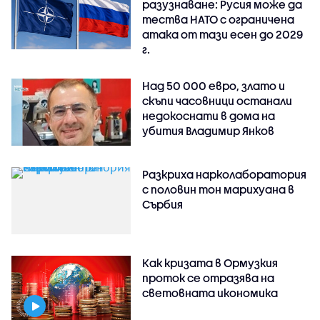
разузнаване: Русия може да
тества НАТО с ограничена
атака от тази есен до 2029
г.
Над 50 000 евро, злато и
скъпи часовници останали
недокоснати в дома на
убития Владимир Янков
Разкриха нарколаборатория
с половин тон марихуана в
Сърбия
Как кризата в Ормузкия
проток се отразява на
световната икономика