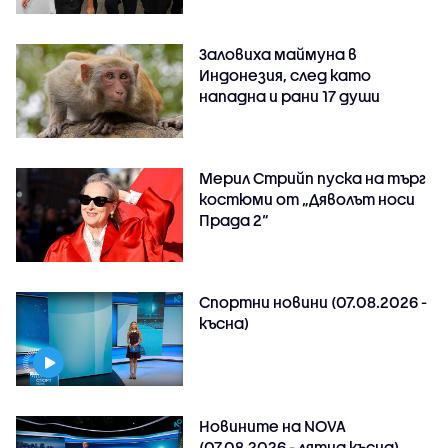
Заловиха маймуна в
Индонезия, след като
нападна и рани 17 души
Мерил Стрийп пуска на търг
костюми от „Дяволът носи
Прада 2“
Спортни новини (07.08.2026 -
късна)
Новините на NOVA
(07.08.2026 - лятна късна)