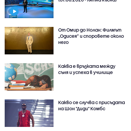
От Омир до Нолан: Филмът
„Одисея” и споровете около
него
Каква е връзката между
съня и успеха в училище
Какво се случва с присъдата
на Шон "Диди" Комбс