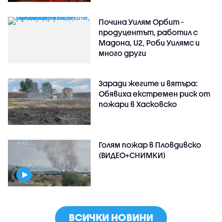
Почина Уилям Орбит -
продуцентът, работил с
Мадона, U2, Роби Уилямс и
много други
Заради жегите и вятъра:
Обявиха екстремен риск от
пожари в Хасковско
Голям пожар в Пловдивско
(ВИДЕО+СНИМКИ)
ВСИЧКИ НОВИНИ