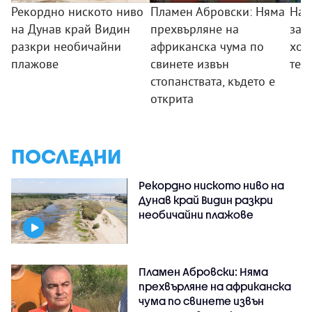
Рекордно ниското ниво
Пламен Абровски: Няма
Най
на Дунав край Видин
прехвърляне на
зап
разкри необичайни
африканска чума по
хор
плажове
свинете извън
тез
стопанствата, където е
открита
ПОСЛЕДНИ
Рекордно ниското ниво на
Дунав край Видин разкри
необичайни плажове
Пламен Абровски: Няма
прехвърляне на африканска
чума по свинете извън