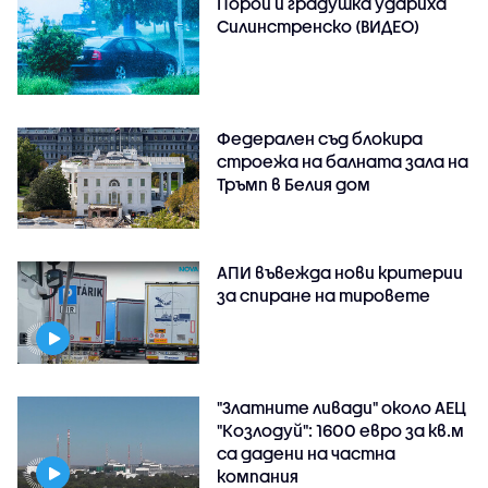
Порой и градушка удариха
Силинстренско (ВИДЕО)
Федерален съд блокира
строежа на балната зала на
Тръмп в Белия дом
АПИ въвежда нови критерии
за спиране на тировете
"Златните ливади" около АЕЦ
"Козлодуй": 1600 евро за кв.м
са дадени на частна
компания