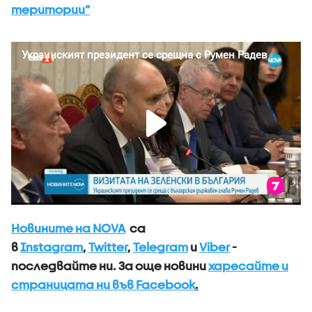
територии”
Новините на NOVA
са
в
Instagram
,
Twitter
,
Telegram
и
Viber
-
последвайте ни.
За още новини
харесайте и
страницата ни във Facebook
.