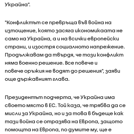
Украйна".
"Конфликтът се превръща във война на
изтощение, която засяга икономикаата не
само на Украйна, а и на всички европейски
страни, и изостря социалното напрежение.
Продължавам да твърдя, че този конфликт
няма военно решение. Все повече и
повече оръжия не водят до решения", заяви
още държавният глава.
Президентът подчерта, че Украйна има
своето място в ЕС. Той каза, че трябва да се
мисли за Украйна, но и за това в бъдеще как
тази война се отразява на Европа, защото
помощта на Европа, по думите му, ще е