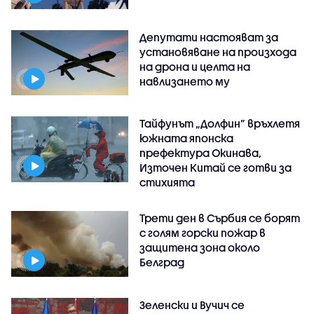
Депутати настояват за
установяване на произхода
на дрона и целта на
навлизането му
Тайфунът „Долфин” връхлетя
южната японска
префектура Окинава,
Източен Китай се готви за
стихията
Трети ден в Сърбия се борят
с голям горски пожар в
защитена зона около
Белград
Зеленски и Вучич се