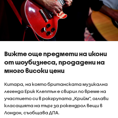
Вижте още предмети на икони
от шоубизнеса, продадени на
много високи цени
Китара, на която британската музикална
легенда Ерик Клептън е свирил по време на
участието си в рокгрупата „Крийм“, оглави
класацията на търг за рокендрол вещи в
Лондон, съобщава ДПА.