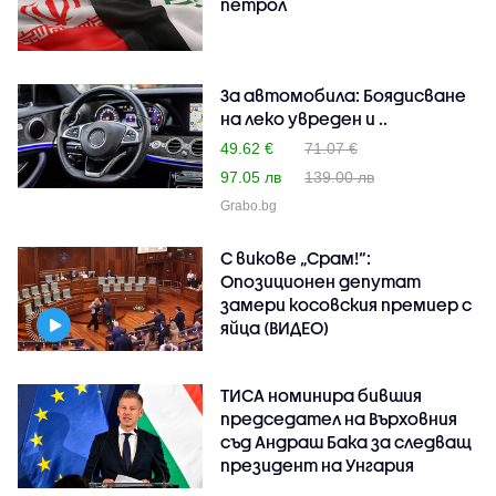
петрол
За автомобила: Боядисване
на леко увреден и ..
49.62 €
71.07 €
97.05 лв
139.00 лв
Grabo.bg
С викове „Срам!“:
Опозиционен депутат
замери косовския премиер с
яйца (ВИДЕО)
ТИСА номинира бившия
председател на Върховния
съд Андраш Бака за следващ
президент на Унгария