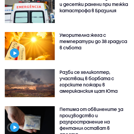
и десетки ранени при тежка
катастрофа в Бразилия
Уморителна жега с
температури до 38 градуса
в събота
Разби се хеликоптер,
участващ в борбата с
горските пожари в
американския щат Юта
Петима от обвинените за
производство и
разпространение на
фентанил остават в