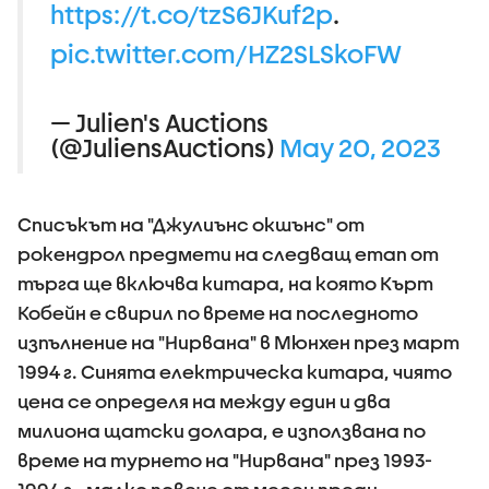
https://t.co/tzS6JKuf2p
.
pic.twitter.com/HZ2SLSkoFW
— Julien's Auctions
(@JuliensAuctions)
May 20, 2023
Списъкът на "Джулиънс окшънс" от
рокендрол предмети на следващ етап от
търга ще включва китара, на която Кърт
Кобейн е свирил по време на последното
изпълнение на "Нирвана" в Мюнхен през март
1994 г. Синята електрическа китара, чиято
цена се определя на между един и два
милиона щатски долара, е използвана по
време на турнето на "Нирвана" през 1993-