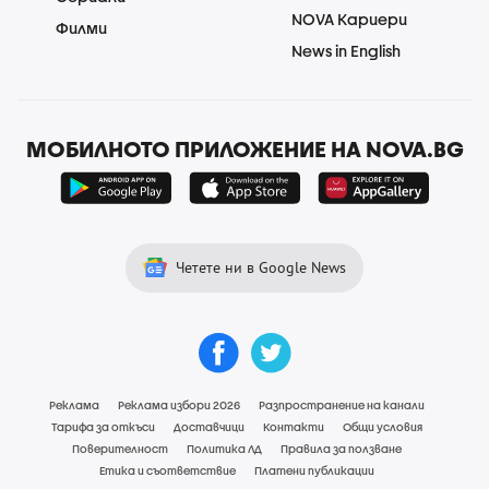
NOVA Кариери
Филми
News in English
МОБИЛНОТО ПРИЛОЖЕНИЕ НА NOVA.BG
Четете ни в Google News
Реклама
Реклама избори 2026
Разпространение на канали
Тарифа за откъси
Доставчици
Контакти
Общи условия
Поверителност
Политика ЛД
Правила за ползване
Етика и съответствие
Платени публикации