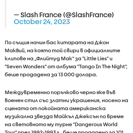
— Slash France (@SlashFrance)
October 24, 2023
По същия начин бас китарата на Джон
МакВий, на която той свири в официалните
клипове на „Флийтуд Мак“ за "Little Lies" и
"Seven Wonders" от албума "Tango In The Night",
беше продадена за 13 000 долара.
Междувременно поръчково черно яке във
военен стил със златни украшения, носено на
сцената от покойната американска
музикална звезда Майкъл Джексън по време
на световното му турне "Dangerous World
Tour" през 1992-1993 г., беше продадено за 101