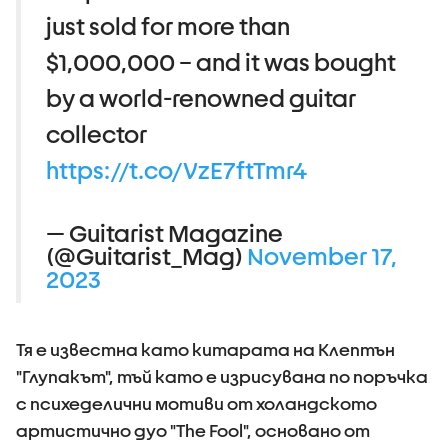
just sold for more than
$1,000,000 – and it was bought
by a world-renowned guitar
collector
https://t.co/VzE7ftTmr4
— Guitarist Magazine
(@Guitarist_Mag)
November 17,
2023
Тя е известна като китарата на Клептън
"Глупакът", тъй като е изрисувана по поръчка
с психеделични мотиви от холандското
артистично дуо "The Fool", основано от