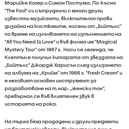
Марийке Когер и Симон Постума. По-късно
"The Fool" си сътрудничи с много други
известни музиканти, включително прави
дизайна на костюмите, носени от „Бийтълс“
по време на излъчването на изпълнението на
"All You Need Is Love" и във филма им "Magical
Mystery Tour" от 1967 г. Носи се легенда, че
Клептън е получил китарата от звездата на
„Бийтълс“ Джордж Харисън след излизането
на албума на „Крийм“ от 1966 г. "Fresh Cream" и
е неговият основен инструмент за
разработване на т.нар. „женски тон“,
превърнал се във влиятелен звук в
историята на рока.
На търга бяха продадени и други предмети