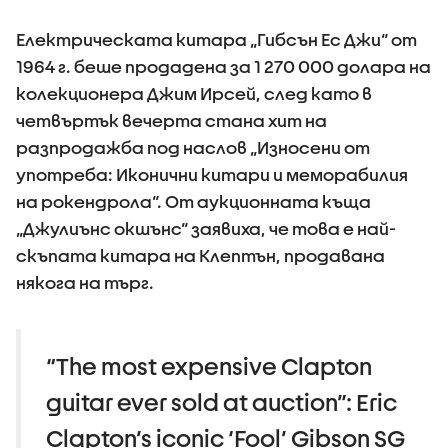
Електрическата китара „Гибсън Ес Джи“ от
1964 г. беше продадена за 1 270 000 долара на
колекционера Джим Ирсей, след като в
четвъртък вечерта стана хит на
разпродажба под наслов „Износени от
употреба: Иконични китари и меморабилия
на рокендрола“. От аукционната къща
„Джулиънс окшънс“ заявиха, че това е най-
скъпата китара на Клептън, продавана
някога на търг.
“The most expensive Clapton
guitar ever sold at auction”: Eric
Clapton’s iconic ‘Fool’ Gibson SG