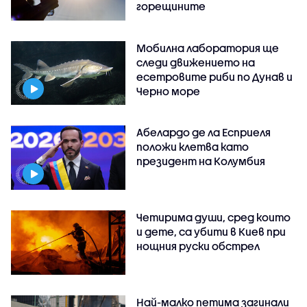
горещините
Мобилна лаборатория ще
следи движението на
есетровите риби по Дунав и
Черно море
Абелардо де ла Есприеля
положи клетва като
президент на Колумбия
Четирима души, сред които
и дете, са убити в Киев при
нощния руски обстрел
Най-малко петима загинали