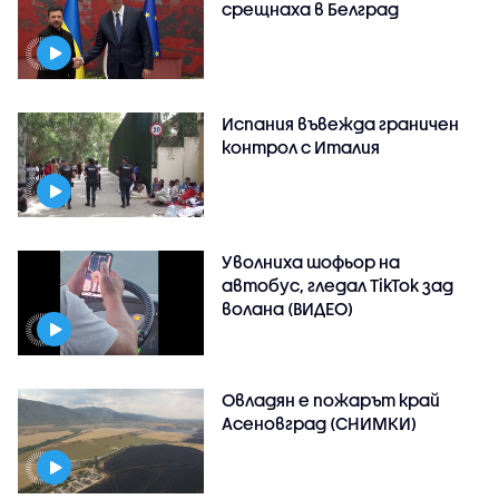
срещнаха в Белград
Испания въвежда граничен
контрол с Италия
Уволниха шофьор на
автобус, гледал TikTok зад
волана (ВИДЕО)
Овладян е пожарът край
Асеновград (СНИМКИ)