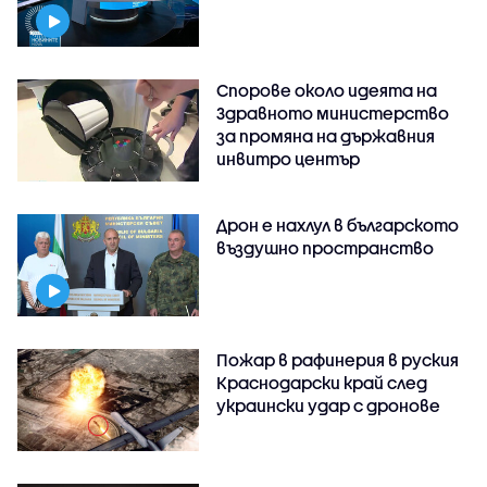
Спорове около идеята на
Здравното министерство
за промяна на държавния
инвитро център
Дрон е нахлул в българското
въздушно пространство
Пожар в рафинерия в руския
Краснодарски край след
украински удар с дронове