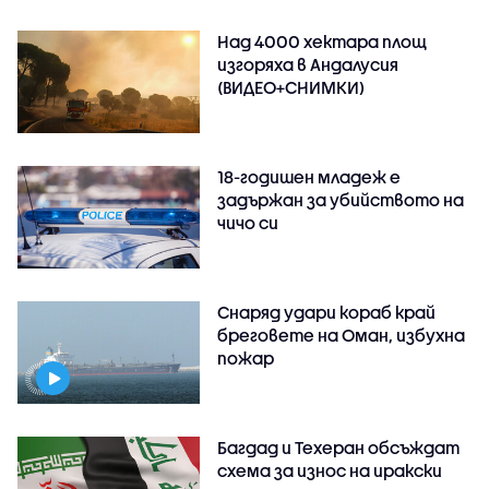
Над 4000 хектара площ
изгоряха в Андалусия
(ВИДЕО+СНИМКИ)
18-годишен младеж е
задържан за убийството на
чичо си
Снаряд удари кораб край
бреговете на Оман, избухна
пожар
Багдад и Техеран обсъждат
схема за износ на иракски