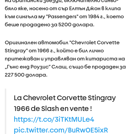
на британски звезди, включително синьо-
бяло яке, носено от сър Елтън Джон в клипа
към сингъла му "Passengers" от 1984 г., което
беше продадено за 5200 долара.
Оригинален автомобил "Chevrolet Corvette
Stingray" от 1966 г., който е бил лично
притежаван и управляван от китариста на
„Гънс енд Роузис“ Слаш, също бе продаден за
227 500 долара.
La Chevrolet Corvette Stingray
1966 de Slash en vente !
https://t.co/3iTKtMULe4
pic.twitter.com/BuRw0E5ixR