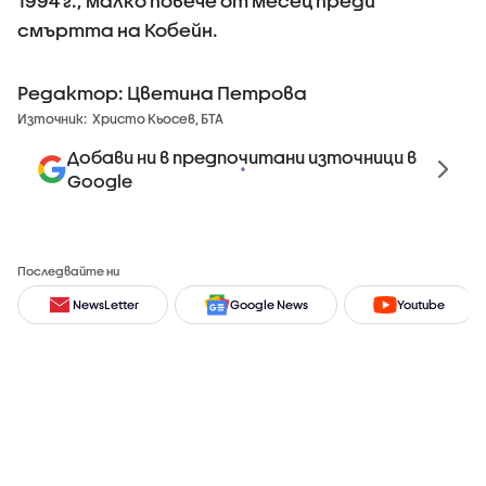
1994 г., малко повече от месец преди
смъртта на Кобейн.
Редактор: Цветина Петрова
Източник:
Христо Кьосев, БТА
Добави ни в предпочитани източници в
Google
Последвайте ни
NewsLetter
Google News
Youtube