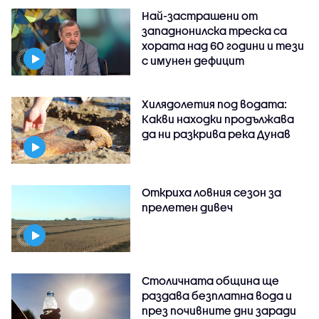
Най-застрашени от
западнонилска треска са
хората над 60 години и тези
с имунен дефицит
Хилядолетия под водата:
Какви находки продължава
да ни разкрива река Дунав
Откриха ловния сезон за
прелетен дивеч
Столичната община ще
раздава безплатна вода и
през почивните дни заради