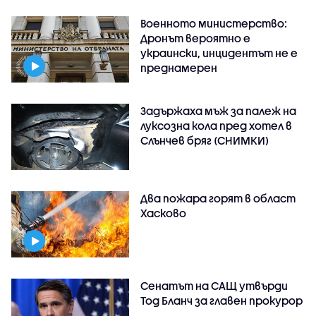
Военното министерство:
Дронът вероятно е
украински, инцидентът не е
преднамерен
Задържаха мъж за палеж на
луксозна кола пред хотел в
Слънчев бряг (СНИМКИ)
Два пожара горят в област
Хасково
Сенатът на САЩ утвърди
Тод Бланч за главен прокурор