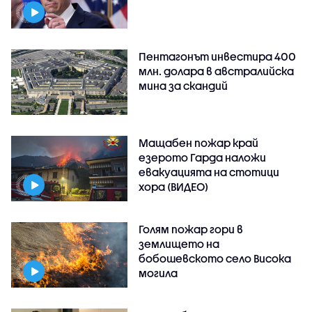
Пентагонът инвестира 400
млн. долара в австралийска
мина за скандий
Мащабен пожар край
езерото Гарда наложи
евакуацията на стотици
хора (ВИДЕО)
Голям пожар гори в
землището на
бобошевското село Висока
могила