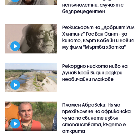
непълнолетни, случаят е
безпрецедентен
Режисьорът на „Добрият Уил
Хънтинг“ Гас Ван Сант - за
киното, Кърт Кобейн и новия
му филм "Мъртва хватка"
Рекордно ниското ниво на
Дунав край Видин разкри
необичайни плажове
Пламен Абровски: Няма
прехвърляне на африканска
чума по свинете извън
стопанствата, където е
открита