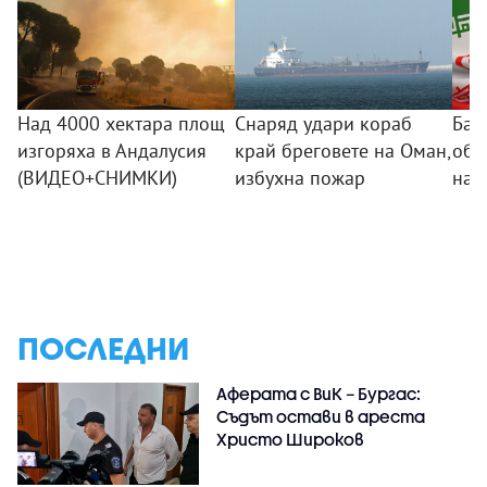
Над 4000 хектара площ
Снаряд удари кораб
Баг
изгоряха в Андалусия
край бреговете на Оман,
обс
(ВИДЕО+СНИМКИ)
избухна пожар
на 
ПОСЛЕДНИ
Аферата с ВиК – Бургас:
Съдът остави в ареста
Христо Широков