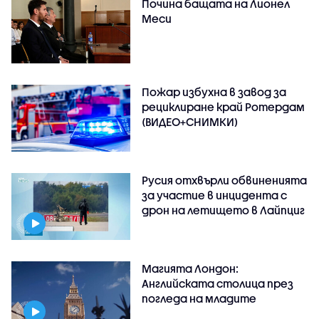
Почина бащата на Лионел
Меси
Пожар избухна в завод за
рециклиране край Ротердам
(ВИДЕО+СНИМКИ)
Русия отхвърли обвиненията
за участие в инцидента с
дрон на летището в Лайпциг
Магията Лондон:
Английската столица през
погледа на младите