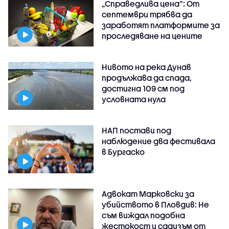
„Справедлива цена“: От
септември трябва да
заработят платформите за
проследяване на цените
Нивото на река Дунав
продължава да спада,
достигна 109 см под
условната нула
НАП постави под
наблюдение два фестивала
в Бургаско
Адвокат Марковски за
убийството в Пловдив: Не
съм виждал подобна
жестокост и садизъм от