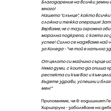
Благодарение на всички земни 
много!
Нашето "слънце", както всички
сложна и тежка операция! Зат
Вярваме,че с тази огромна обич
морална подкрепа, с която го 
успее! Силно се надяваме най
за Коледа - "че той е напълно з
От цялото си майчино сърце и
Няма думи, с които да опиша 
респекта си към вас и към цяла
Бъдете здрави, успешни и благ
мен!”
Припомняме, че 6-годишният Г
Хиршпрунг - заболяване на де