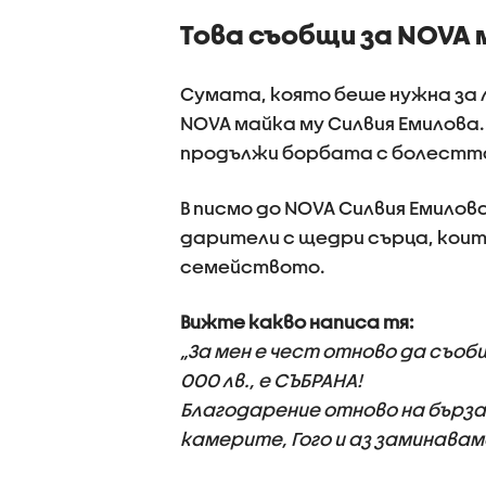
Това съобщи за NOVA 
Сумата, която беше нужна за л
NOVA майка му Силвия Емилова.
продължи борбата с болестта 
В писмо до NOVA Силвия Емилов
дарители с щедри сърца, които
семейството.
Вижте какво написа тя:
„За мен е чест отново да съоб
000 лв., е СЪБРАНА!
Благодарение отново на бързат
камерите, Гого и аз заминаваме