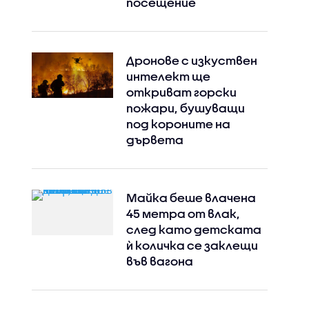
посещение
Дронове с изкуствен
интелект ще
откриват горски
пожари, бушуващи
под короните на
дървета
Майка беше влачена
45 метра от влак,
след като детската
ѝ количка се заклещи
във вагона