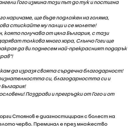
ангели Гого измина този път до тук и постигна
 го наричаме, ще бъде подложен на голяма,
ова стискайте му палци и се молете!
, която получава от цяла България, с тази
даряват толкова много хора, Слънчо Гоги ще
-накрая да ви поднесем най-прекрасният подарък
драв"!
скам да изразя своята сърдечна благодарност!
признателността си, благодарността си и
 България!
ословени! Поздрави и прегръдки от Гого и от
еорги Стоянов е диагностициран с болест на
белото черво. Преминал е през множество