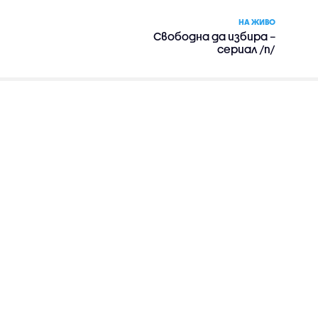
НА ЖИВО
Свободна да избира –
сериал /п/