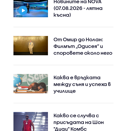
Новините на NOVA
(07.08.2026 - лятна
късна)
От Омир до Нолан:
Филмът „Одисея” и
споровете около него
Каква е връзката
между съня и успеха в
училище
Instagram
Facebook
Какво се случва с
присъдата на Шон
"Диди" Комбс