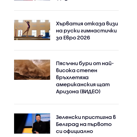
Хърватия отказа визи
на руски гимнастички
за Евро 2026
Пясъчни бури от най-
висока степен
връхлетяха
американския щат
Аризона (ВИДЕО)
Зеленски пристигна в
Белград на първото
си официално