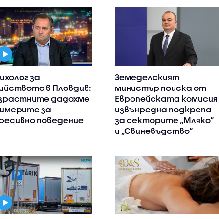
ихолог за
Земеделският
ийството в Пловдив:
министър поиска от
зрастните дадохме
Европейската комисия
имерите за
извънредна подкрепа
ресивно поведение
за секторите „Мляко“
и „Свиневъдство“