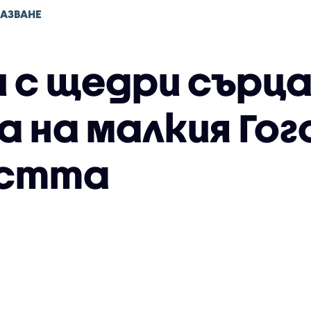
АЗВАНЕ
 с щедри сърц
а на малкия Гог
естта