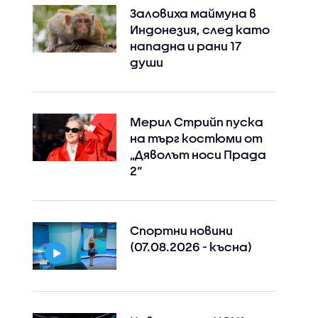
Заловиха маймуна в
Индонезия, след като
нападна и рани 17
души
Мерил Стрийп пуска
на търг костюми от
„Дяволът носи Прада
2“
Спортни новини
(07.08.2026 - късна)