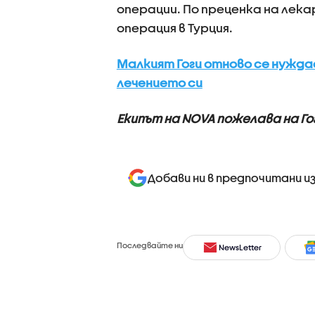
операции. По преценка на лек
операция в Турция.
Малкият Гоги отново се нужда
лечението си
Екипът на NOVA пожелава на Го
Добави ни в предпочитани и
Последвайте ни
NewsLetter