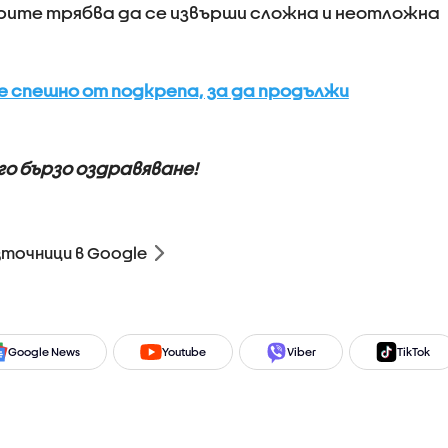
арите трябва да се извърши сложна и неотложна
е спешно от подкрепа, за да продължи
го бързо оздравяване!
зточници в Google
Google News
Youtube
Viber
TikTok