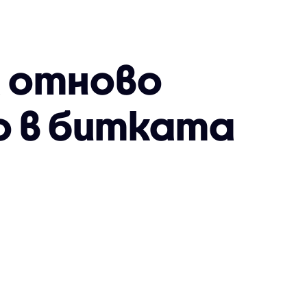
а отново
о в битката