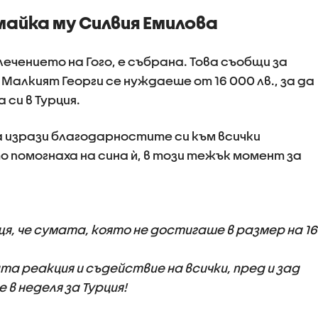
майка му Силвия Емилова
ечението на Гого, е събрана. Това съобщи за
 Малкият Георги се нуждаеше от 16 000 лв., за да
си в Турция.
а изрази благодарностите си към всички
 помогнаха на сина ѝ, в този тежък момент за
щя, че сумата, която не достигаше в размер на 16
а реакция и съдействие на всички, пред и зад
 в неделя за Турция!