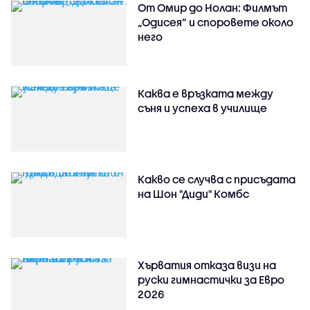
От Омир до Нолан: Филмът
„Одисея” и споровете около
него
Каква е връзката между
съня и успеха в училище
Какво се случва с присъдата
на Шон "Диди" Комбс
Хърватия отказа визи на
руски гимнастички за Евро
2026