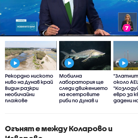
о
Рекордно ниското
Мобилна
"Златнит
ниво на Дунав край
лаборатория ще
около АЕ
Видин разкри
следи движението
"Козлодуй
необичайни
на есетровите
евро за к
плажове
риби по Дунав и
дадени н
Черно море
компания
Огънят е между Коларово и