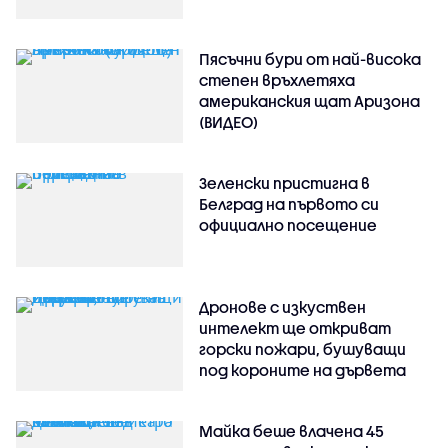
Пясъчни бури от най-висока
степен връхлетяха
американския щат Аризона
(ВИДЕО)
Зеленски пристигна в
Белград на първото си
официално посещение
Дронове с изкуствен
интелект ще откриват
горски пожари, бушуващи
под короните на дървета
Майка беше влачена 45