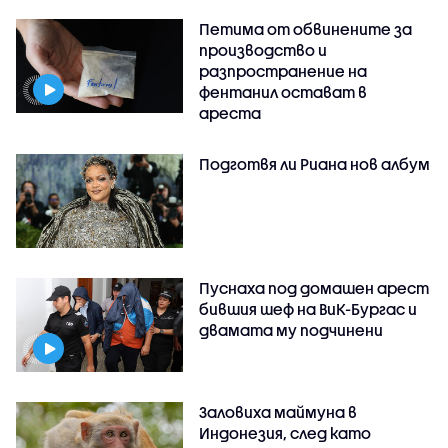
Петима от обвинените за
производство и
разпространение на
фентанил остават в
ареста
Подготвя ли Риана нов албум
Пуснаха под домашен арест
бившия шеф на ВиК-Бургас и
двамата му подчинени
Заловиха маймуна в
Индонезия, след като