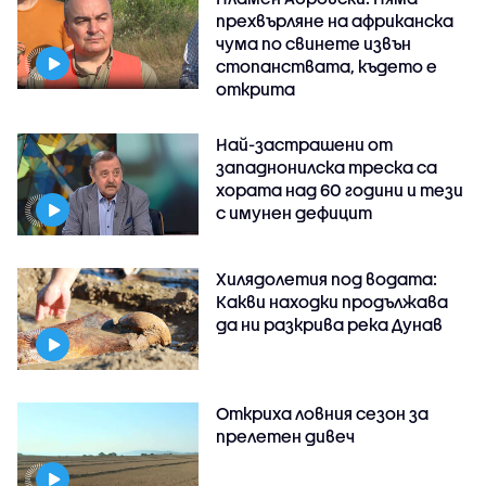
прехвърляне на африканска
чума по свинете извън
стопанствата, където е
открита
Най-застрашени от
западнонилска треска са
хората над 60 години и тези
с имунен дефицит
Хилядолетия под водата:
Какви находки продължава
да ни разкрива река Дунав
Откриха ловния сезон за
прелетен дивеч