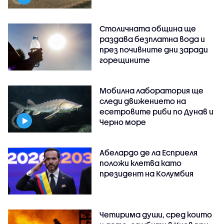
Столичната община ще
раздава безплатна вода и
през почивните дни заради
горещините
Мобилна лаборатория ще
следи движението на
есетровите риби по Дунав и
Черно море
Абелардо де ла Есприеля
положи клетва като
президент на Колумбия
Четирима души, сред които