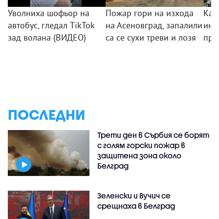
Уволниха шофьор на
Пожар гори на изхода
Как
автобус, гледал TikTok
на Асеновград, запалили
инф
зад волана (ВИДЕО)
са се сухи треви и лозя
пре
ПОСЛЕДНИ
Трети ден в Сърбия се борят
с голям горски пожар в
защитена зона около
Белград
Зеленски и Вучич се
срещнаха в Белград