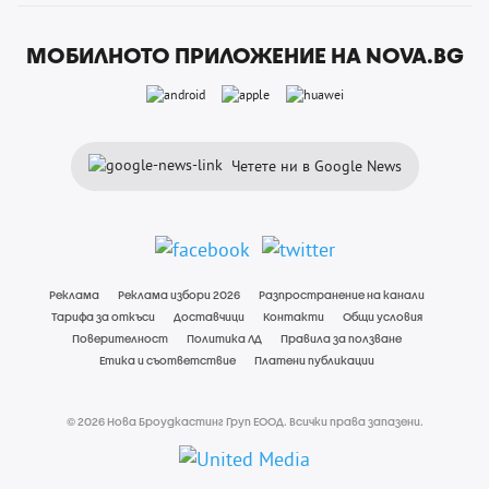
МОБИЛНОТО ПРИЛОЖЕНИЕ НА NOVA.BG
Четете ни в Google News
Реклама
Реклама избори 2026
Разпространение на канали
Тарифа за откъси
Доставчици
Контакти
Общи условия
Поверителност
Политика ЛД
Правила за ползване
Етика и съответствие
Платени публикации
© 2026 Нова Броудкастинг Груп ЕООД. Всички права запазени.