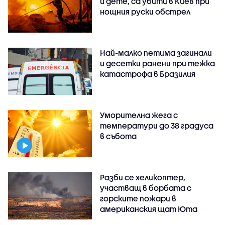
и дете, са убити в Киев при
нощния руски обстрел
Най-малко петима загинали
и десетки ранени при тежка
катастрофа в Бразилия
Уморителна жега с
температури до 38 градуса
в събота
Разби се хеликоптер,
участващ в борбата с
горските пожари в
американския щат Юта