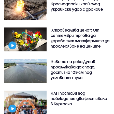
Краснодарски край след
украински удар с дронове
„Справедлива цена“: От
септември трябва да
заработят платформите за
проследяване на цените
Нивото на река Дунав
продължава да спада,
достигна 109 см под
условната нула
НАП постави под
наблюдение два фестивала
в Бургаско