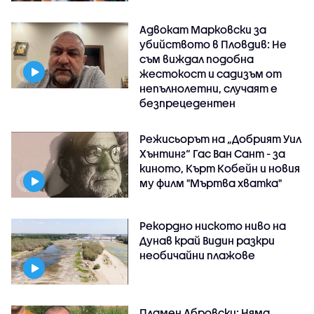
Адвокат Марковски за
убийството в Пловдив: Не
съм виждал подобна
жестокост и садизъм от
непълнолетни, случаят е
безпрецедентен
Режисьорът на „Добрият Уил
Хънтинг“ Гас Ван Сант - за
киното, Кърт Кобейн и новия
му филм "Мъртва хватка"
Рекордно ниското ниво на
Дунав край Видин разкри
необичайни плажове
Пламен Абровски: Няма