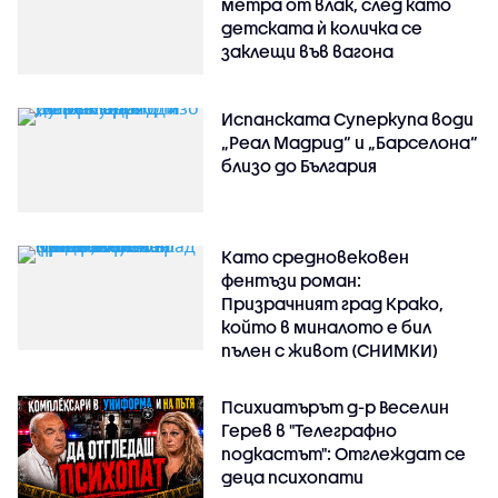
метра от влак, след като
детската ѝ количка се
заклещи във вагона
Испанската Суперкупа води
„Реал Мадрид“ и „Барселона“
близо до България
Като средновековен
фентъзи роман:
Призрачният град Крако,
който в миналото е бил
пълен с живот (СНИМКИ)
Психиатърът д-р Веселин
Герев в "Телеграфно
подкастът": Отглеждат се
деца психопати