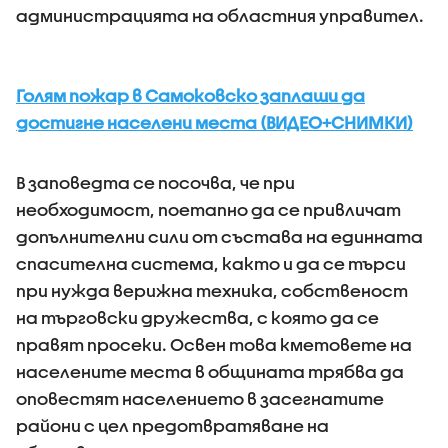
администрацията на областния управител.
Голям пожар в Самоковско заплаши да
достигне населени места (ВИДЕО+СНИМКИ)
В заповедта се посочва, че при
необходимост, поетапно да се привличат
допълнителни сили от състава на единната
спасителна система, както и да се търси
при нужда верижна техника, собственост
на търговски дружества, с която да се
правят просеки. Освен това кметовете на
населените места в общината трябва да
оповестят населението в засегнатите
райони с цел предотвратяване на