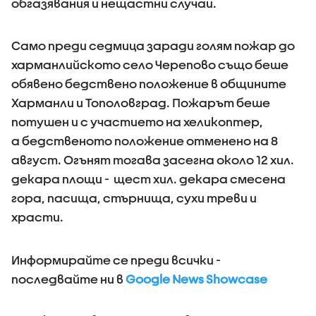
обгазявания и нещастни случаи.
Само преди седмица заради голям пожар до
харманлийското село Черепово също беше
обявено бедствено положение в общините
Харманли и Тополовград. Пожарът беше
потушен и с участието на хеликоптер,
а бедственото положение отменено на 8
август. Огънят тогава засегна около 12 хил.
декара площи - щест хил. декара смесена
гора, пасища, стърнища, сухи треви и
храсти.
Информирайте се преди всички -
последвайте ни в
Google News Showcase