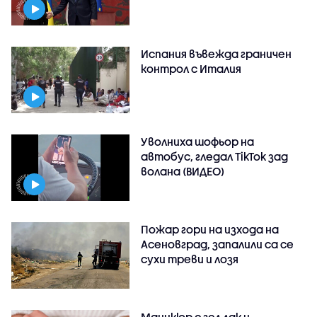
Испания въвежда граничен
контрол с Италия
Уволниха шофьор на
автобус, гледал TikTok зад
волана (ВИДЕО)
Пожар гори на изхода на
Асеновград, запалили са се
сухи треви и лозя
Маникюр с гел лак и