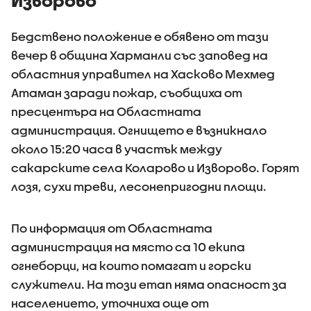
Изворово
Бедствено положение е обявено от тази
вечер в община Харманли със заповед на
областния управител на Хасково Мехмед
Атаман заради пожар, съобщиха от
пресцентъра на Областната
администрация. Огнището е възникнало
около 15:20 часа в участък между
сакарските села Коларово и Изворово. Горят
лозя, сухи треви, лесонепригодни площи.
По информация от Областната
администрация на място са 10 екипа
огнеборци, на които помагат и горски
служители. На този етап няма опасност за
населението, уточниха още от