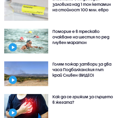
заловиха над 1 тон кетамин
на стойност 100 млн. евро
Поморие е в трескаво
очакване на шестия по ред
плувен маратон
Голям пожар затвори за два
часа Подбалканския път
край Сливен (ВИДЕО)
Как да се грижим за сърцето
в жегата?