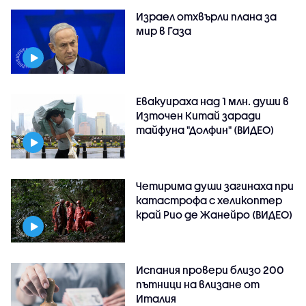
Израел отхвърли плана за
мир в Газа
Евакуираха над 1 млн. души в
Източен Китай заради
тайфуна "Долфин" (ВИДЕО)
Четирима души загинаха при
катастрофа с хеликоптер
край Рио де Жанейро (ВИДЕО)
Испания провери близо 200
пътници на влизане от
Италия