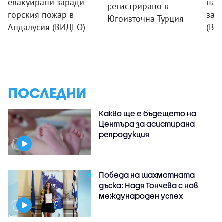
евакуирани заради
пар
регистрирано в
горския пожар в
зар
Югоизточна Турция
Андалусия (ВИДЕО)
(ВИ
ПОСЛЕДНИ
Какво ще е бъдещето на
Центъра за асистирана
репродукция
Победа на шахматната
дъска: Надя Тончева с нов
международен успех