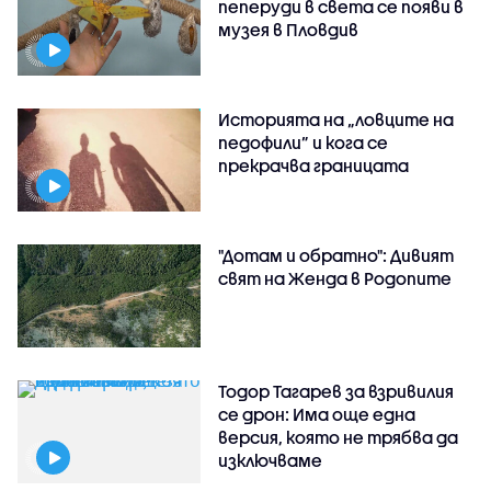
пеперуди в света се появи в
музея в Пловдив
Историята на „ловците на
педофили” и кога се
прекрачва границата
"Дотам и обратно": Дивият
свят на Женда в Родопите
Тодор Тагарев за взривилия
се дрон: Има още една
версия, която не трябва да
изключваме