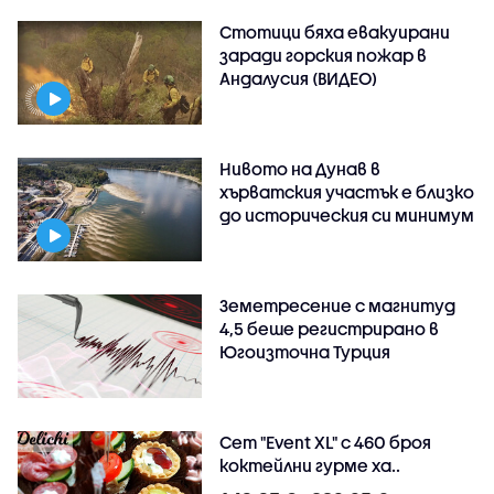
Стотици бяха евакуирани
заради горския пожар в
Андалусия (ВИДЕО)
Нивото на Дунав в
хърватския участък е близко
до историческия си минимум
Земетресение с магнитуд
4,5 беше регистрирано в
Югоизточна Турция
Сет "Event XL" с 460 броя
коктейлни гурме ха..