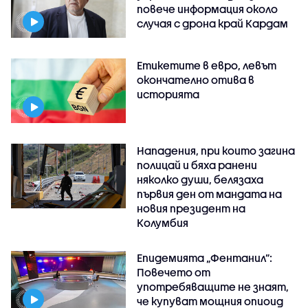
повече информация около
случая с дрона край Кардам
Етикетите в евро, левът
окончателно отива в
историята
Нападения, при които загина
полицай и бяха ранени
няколко души, белязаха
първия ден от мандата на
новия президент на
Колумбия
Епидемията „Фентанил”:
Повечето от
употребяващите не знаят,
че купуват мощния опиоид