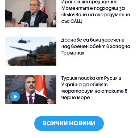
Иранският президент:
Моментът е подходящ за
сключване на споразумение
със САЩ
Дронове са били засечени
над военен обект в Западна
Германия
Турция поиска от Русия и
Украйна да обявят
мораториум на атаките в
Черно море
ВСИЧКИ НОВИНИ