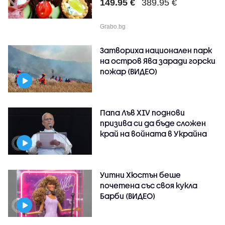
149.95 €
389.95 €
Grabo.bg
Затвориха национален парк
на остров Ява заради горски
пожар (ВИДЕО)
Папа Лъв XIV поднови
призива си да бъде сложен
край на войната в Украйна
Уитни Хюстън беше
почетена със своя кукла
Барби (ВИДЕО)