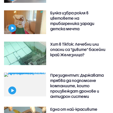
Булка избра рокля в
цветовете на
трибагреника заради
детска мечта
Хит в TikTok: Лечебни или
опасни са "дивите" басейни
край Железница?
Президентът: Държавата
трябва да подпомогне
компаниите, които
произвеждат дронове и
антидрон системи
Една от най-красивите