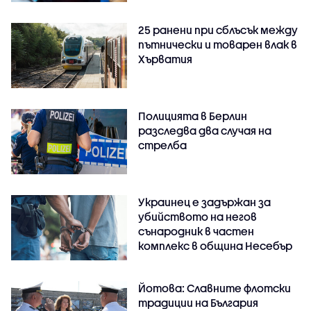
25 ранени при сблъсък между
пътнически и товарен влак в
Хърватия
Полицията в Берлин
разследва два случая на
стрелба
Украинец е задържан за
убийството на негов
сънародник в частен
комплекс в община Несебър
Йотова: Славните флотски
традиции на България