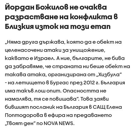
Йордан Божилов не очаква
разрастване на конфликта в
Близкия изток на този етап
„Няма друга държава, която да е обект на
целенасочени атаки за унищожение,
каквато е Израел. А ние, българите, не бива
да забравяме, че страната ни беше обект на
такава атака, организирана от „Хизбула”
- на летището в Бургас през 2012 г. България
има такъв лош опит. Опасността не
намалява, тя се повишава”. Това заяви
бившият посланик на България в САЩ Елена
Поптодорова в ефира на предаването
„Твоят ден” по NOVA NEWS.