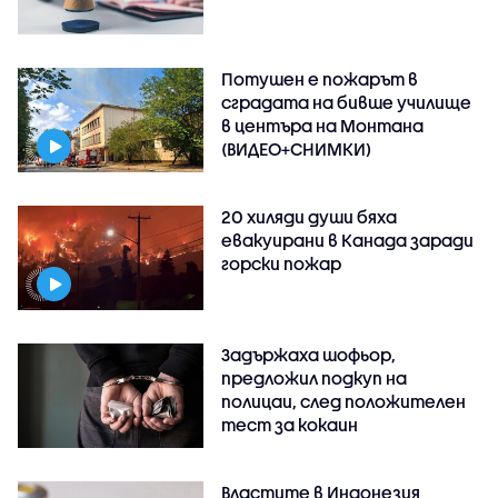
Потушен е пожарът в
сградата на бивше училище
в центъра на Монтана
(ВИДЕО+СНИМКИ)
20 хиляди души бяха
евакуирани в Канада заради
горски пожар
Задържаха шофьор,
предложил подкуп на
полицаи, след положителен
тест за кокаин
Властите в Индонезия