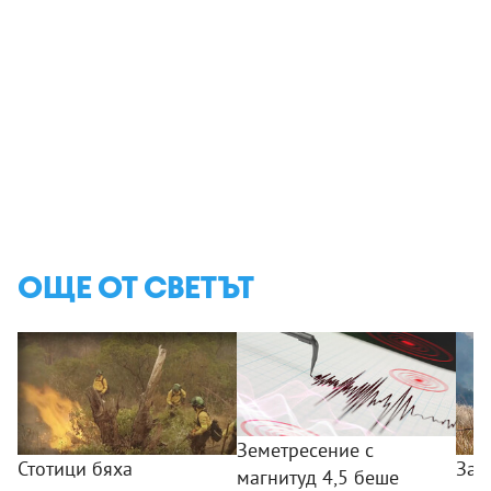
ОЩЕ ОТ СВЕТЪТ
Земетресение с
Стотици бяха
Зат
магнитуд 4,5 беше