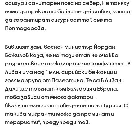
осигури санитарен пояс на север, Нетаняху
няма да прекрати бойните действия, които
да гарантират сигурността", смята
Поптодорова.
Бившият зам.-военен министър Йордан
Божилов каза, че на този етап не очаква
разрастване и ескалиране на конфликта. „В
Ливан има над 1 млн. сирийски бежанци и
голяма група от Палестина. Те са в Ливан.
Дали ще тръгнат към България и Европа,
това зависи от много фактори –
включително и от поведението на Турция. С
такива мигранти може да преминат и
терористи”, предупреди той.