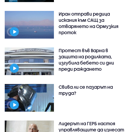
Иран отправи редица
искания към САЩ за
отварянето на Ормузкия
проток
Протест във Варна в
защита на родилката,
изгубила бебето си дни
преди раждането
Свива ли се пазарът на
труда?
Лидерът на ГЕРБ настоя
управляващите да изнесат