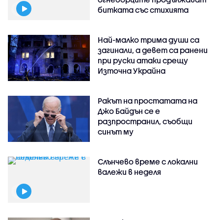
битката със стихията
Най-малко трима души са
загинали, а девет са ранени
при руски атаки срещу
Източна Украйна
Ракът на простатата на
Джо Байдън се е
разпространил, съобщи
синът му
Слънчево време с локални
валежи в неделя