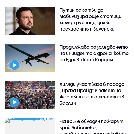
Путин се готви да
мобилизира още стотици
хиляди руснаци, заяви
президентът Зеленски
Продължава разследването
на инцидента с дрона, който
се взриви край Кардам
Хиляди участваха в парада
„Прага Прайд“ в памет на
жертвите от атентата в
Берлин
На 80% е овладян пожарът
край Бобошево,
огнеборците продължават