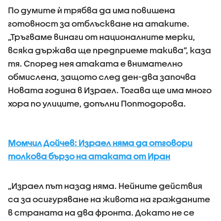
По думите ѝ трябва да има повишена
готовност за отблъскване на атаките.
„Тръгваме винаги от националните мерки,
всяка държава ще предприеме такива”, каза
тя. Според нея атаката е внимателно
обмислена, защото след ден-два започва
Новата година в Израел. Тогава ще има много
хора по улиците, допълни Поптодорова.
Момчил Дойчев: Израел няма да отговори
толкова бързо на атаката от Иран
„Израел път назад няма. Нейните действия
са за осигуряване на живота на гражданите
в страната на два фронта. Докато не се