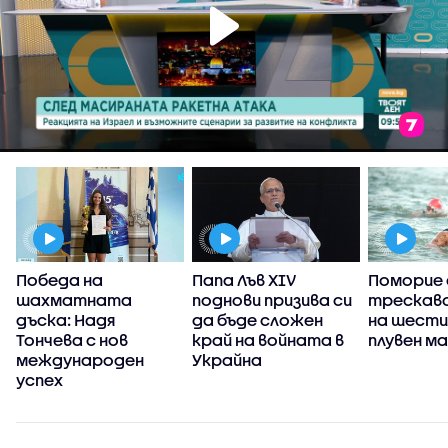
Победа на
Папа Лъв XIV
Поморие 
шахматната
поднови призива си
трескаво
,
дъска: Надя
да бъде сложен
на шести
Тончева с нов
край на войната в
плувен м
международен
Украйна
успех