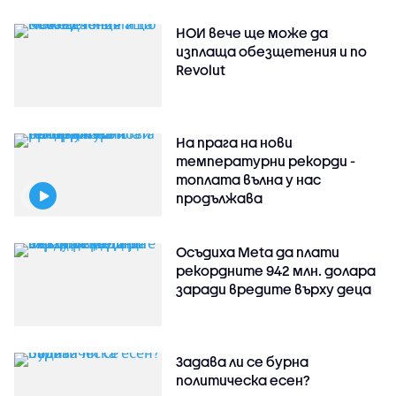
НОИ вече ще може да
изплаща обезщетения и по
Revolut
На прага на нови
температурни рекорди -
топлата вълна у нас
продължава
Осъдиха Meta да плати
рекордните 942 млн. долара
заради вредите върху деца
Задава ли се бурна
политическа есен?