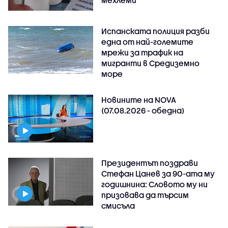
Испанската полиция разби
една от най-големите
мрежи за трафик на
мигранти в Средиземно
море
Новините на NOVA
(07.08.2026 - обедна)
Президентът поздрави
Стефан Цанев за 90-ата му
годишнина: Словото му ни
призовава да търсим
смисъла