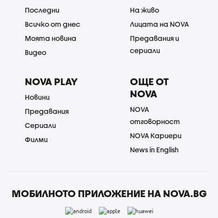
Последни
На живо
Всичко от днес
Лицата на NOVA
Моята новина
Предавания и
сериали
Видео
NOVA PLAY
ОЩЕ ОТ
NOVA
Новини
NOVA
Предавания
отговорност
Сериали
NOVA Кариери
Филми
News in English
МОБИЛНОТО ПРИЛОЖЕНИЕ НА NOVA.BG