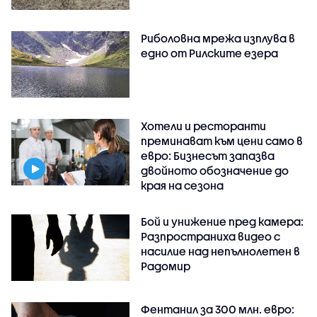
Риболовна мрежа изплува в
едно от Рилските езера
Хотели и ресторанти
преминават към цени само в
евро: Бизнесът запазва
двойното обозначение до
края на сезона
Бой и унижение пред камера:
Разпространиха видео с
насилие над непълнолетен в
Радомир
Фентанил за 300 млн. евро: