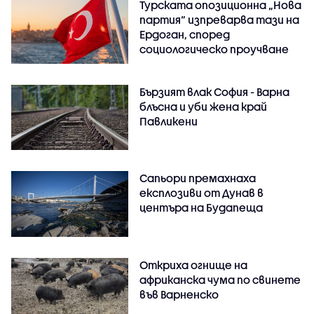
Турската опозиционна „Нова
партия“ изпреварва тази на
Ердоган, според
социологическо проучване
Бързият влак София - Варна
блъсна и уби жена край
Павликени
Сапьори премахнаха
експлозиви от Дунав в
центъра на Будапеща
Откриха огнище на
африканска чума по свинете
във Варненско