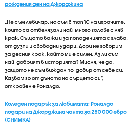
рождения ден на Джорджина
„Не съм левичар, но съм в топ 10 на играчите,
които са отбелязали най-много голове с ляв
крак. Същото важи и за попаденията с глава,
от дузпи и свободни удари. Дори не говорим
за десния крак, който ми е силен. Аз ли съм
най-добрият в историята? Мисля, че да,
защото не съм виждал по-добър от себе си.
Казвам го от дъното на сърцето си”,
откровен е Роналдо.
Коледен подарък за любимата: Роналдо
подари на Джорджина чанта за 250 000 евро
(СНИМКА)