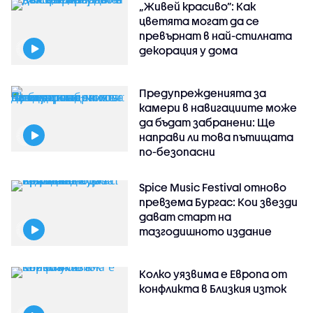
„Живей красиво”: Как
цветята могат да се
превърнат в най-стилната
декорация у дома
Предупрежденията за
камери в навигациите може
да бъдат забранени: Ще
направи ли това пътищата
по-безопасни
Spice Music Festival отново
превзема Бургас: Кои звезди
дават старт на
тазгодишното издание
Колко уязвима е Европа от
конфликта в Близкия изток