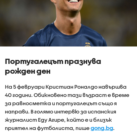
Португалецът празнува
рожден ден
На 5 февруари Кристиан Роналдо навършва
40 години. Обикновено тази възраст е време
за равносметка и португалецът също я
направи. В голямо интервю за испанския
журналист Еду Агире, който е и близък
приятел на футболиста, пише
gong.bg
.