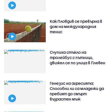
Как Пловдив се превърна в
дом на международния
тенис
Счупиха стъкло на
тролейбус с пътници,
движел се по улица в Плевен
Генезис на агресията:
Способни ли са младежи да
пребият до смърт
възрастен мъж