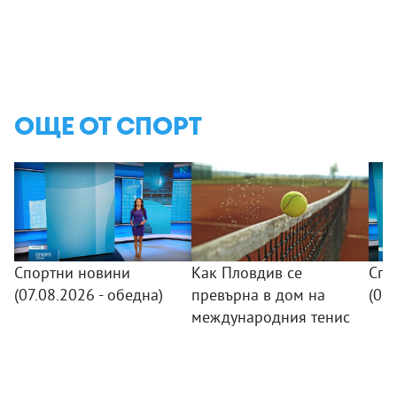
ОЩЕ ОТ СПОРТ
Спортни новини
Как Пловдив се
Спо
(07.08.2026 - обедна)
превърна в дом на
(06.
международния тенис