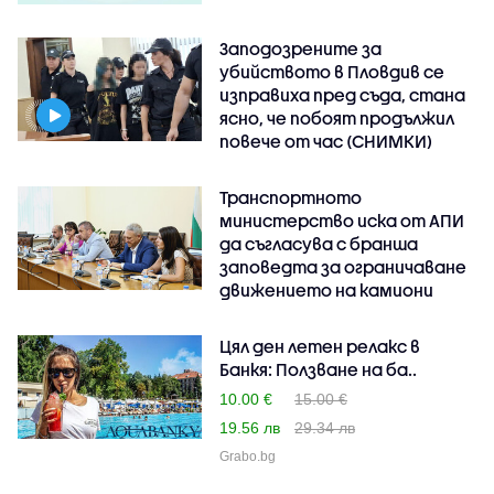
Заподозрените за
убийството в Пловдив се
изправиха пред съда, стана
ясно, че побоят продължил
повече от час (СНИМКИ)
Транспортното
министерство иска от АПИ
да съгласува с бранша
заповедта за ограничаване
движението на камиони
Цял ден летен релакс в
Банкя: Ползване на ба..
10.00 €
15.00 €
19.56 лв
29.34 лв
Grabo.bg