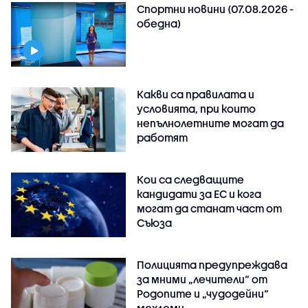
Спортни новини (07.08.2026 -
обедна)
Какви са правилата и
условията, при които
непълнолетните могат да
работят
Кои са следващите
кандидати за ЕС и кога
могат да станат част от
Съюза
Полицията предупреждава
за мними „лечители“ от
Родопите и „чудодейни“
мехлеми