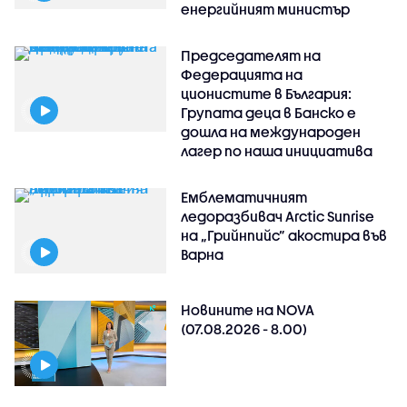
енергийният министър
Председателят на
Федерацията на
ционистите в България:
Групата деца в Банско е
дошла на международен
лагер по наша инициатива
Емблематичният
ледоразбивач Arctic Sunrise
на „Грийнпийс” акостира във
Варна
Новините на NOVA
(07.08.2026 - 8.00)