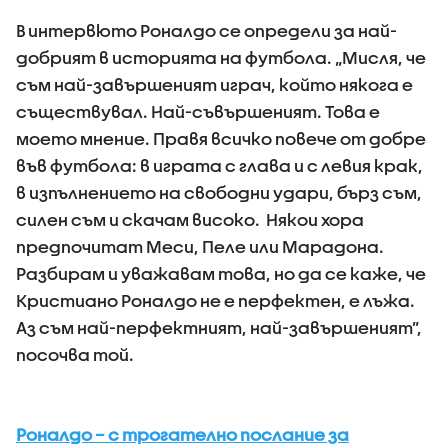
В интервюто Роналдо се определи за най-
добрият в историята на футбола. „Мисля, че
съм най-завършеният играч, който някога е
съществувал. Най-съвършеният. Това е
моето мнение. Правя всичко повече от добре
във футбола: в играта с глава и с левия крак,
в изпълнението на свободни удари, бърз съм,
силен съм и скачам високо. Някои хора
предпочитат Меси, Пеле или Марадона.
Разбирам и уважавам това, но да се каже, че
Кристиано Роналдо не е перфектен, е лъжа.
Аз съм най-перфектният, най-завършеният”,
посочва той.
Роналдо – с трогателно послание за