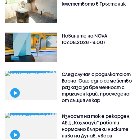
кметството в Тръстеник
Новините на NOVA
(07.08.2026 - 9.00)
След случая с родилката от
Варна: Още едно семейство
разказа за бременност с
трагичен край, проследена
от същия лекар
Износът на ток е рекорден,
АЕЦ „Козлодуй“ работи
нормално въпреки ниските
нива на Дунав, увери