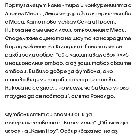
Португалецът коментира и конкуренцията с
Лионел Меси. „Имахме здраво съперничество
с Меси. Като това между Сена и Прост.
Никога не съм имал лоши отношения с Меси.
Споделяхме сцената на шоуто на наградите
в продължение на 15 години и винаги сме се
разбирали добре. Той е защитавал своя клуб
и националния отбор, а аз защитавах своите
отбори. Би било добре за футбола, ако
отново видими подобно съперничество.
Никога не се знае... но мисля, че би било много
трудно да се повтори”, смята Роналдо.
Футболистът си спомни си и за
съперничеството с „Барселона”. „Обичах да
играя на „Камп Ноу”. Освиркваха ме, но аз