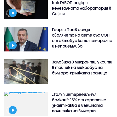
Как ГДБОП разкри
нелегалната лаборатория в
София
Георги Пеев осъди
свалянето на дете със СОП
от автобус като неморално
и неприемливо
Заловиха 8 мигранти, укрити
в тайник на микробус на
българо-гръцката граница
„Галъп интернешънъл
болкан“: 15% от хората не
знаят каква е външната
политика на България