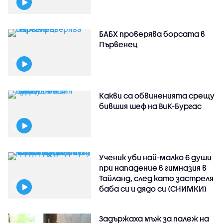
БАБХ проверява борсата в
Първенец
Какви са обвиненията срещу
бившия шеф на ВиК-Бургас
Ученик уби най-малко 6 души
при нападение в гимназия в
Тайланд, след като застреля
баба си и дядо си (СНИМКИ)
Задържаха мъж за палеж на