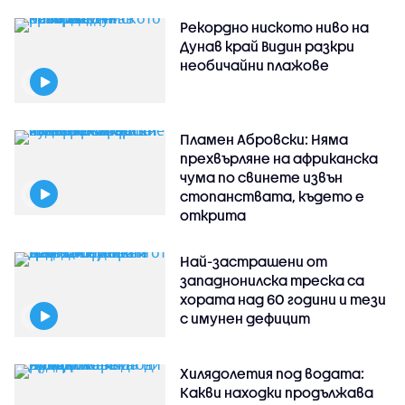
Рекордно ниското ниво на
Дунав край Видин разкри
необичайни плажове
Пламен Абровски: Няма
прехвърляне на африканска
чума по свинете извън
стопанствата, където е
открита
Най-застрашени от
западнонилска треска са
хората над 60 години и тези
с имунен дефицит
Хилядолетия под водата:
Какви находки продължава