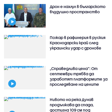
Дрон е нахлул в българското
въздушно пространство
Пожар в рафинерия в руския
Краснодарски край след
украински удар с дронове
„Справедлива цена“: От
септември трябва да
заработят платформите за
проследяване на цените
Нивото на река Дунав
продължава да спада,
достигна 109 см под