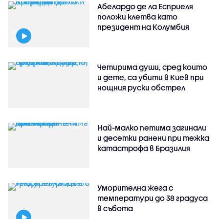
Абелардо де ла Есприеля
положи клетва като
президент на Колумбия
Четирима души, сред които
и дете, са убити в Киев при
нощния руски обстрел
Най-малко петима загинали
и десетки ранени при тежка
катастрофа в Бразилия
Уморителна жега с
температури до 38 градуса
в събота