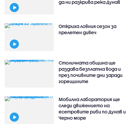
да ни разкрива река Дунав
Откриха ловния сезон за
прелетен дивеч
Столичната община ще
раздава безплатна вода и
през почивните дни заради
горещините
Мобилна лаборатория ще
следи движението на
есетровите риби по Дунав и
Черно море