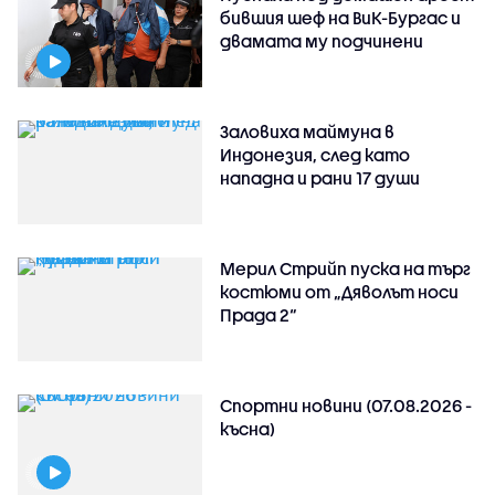
бившия шеф на ВиК-Бургас и
двамата му подчинени
Заловиха маймуна в
Индонезия, след като
нападна и рани 17 души
Мерил Стрийп пуска на търг
костюми от „Дяволът носи
Прада 2“
Спортни новини (07.08.2026 -
късна)