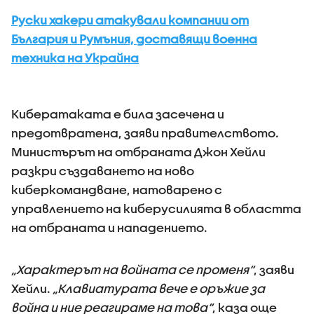
Руски хакери атакували компании от
България и Румъния, доставящи военна
техника на Украйна
Кибератаката е била засечена и
предотвратена, заяви правителството.
Министърът на отбраната Джон Хейли
разкри създаването на ново
киберкомандване, натоварено с
управлението на киберусилията в областта
на отбраната и нападението.
„Характерът на войната се променя“
, заяви
Хейли.
„Клавиатурата вече е оръжие за
война и ние реагираме на това“
, каза още