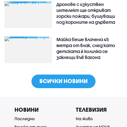
Дронове с изкуствен
интелект ще откриват
горски пожари, бушуващи
под короните на дървета
Майка беше влачена 45
метра от влак, след като
детската ѝ количка се
заклещи във вагона
ВСИЧКИ НОВИНИ
НОВИНИ
ТЕЛЕВИЗИЯ
Последни
На живо
Всичко от днес
Лицата на NOVA