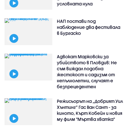
условната нула
НАП постави под
наблюдение два фестивала
в Бургаско
Адвокат Марковски за
убийството в Пловдив: Не
съм виждал подобна
жестокост и садизъм от
непълнолетни, случаят е
безпрецедентен
Режисьорът на „Добрият Уил
Хънтинг“ Гас Ван Сант - за
киното, Кърт Кобейн и новия
му филм "Мъртва хватка"