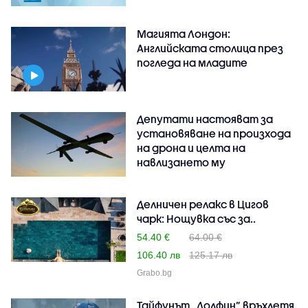
Магията Лондон:
Английската столица през
погледа на младите
Депутати настояват за
установяване на произхода
на дрона и целта на
навлизането му
Делничен релакс в Цигов
чарк: Нощувка със за..
54.40 €
64.00 €
106.40 лв
125.17 лв
Grabo.bg
Тайфунът „Долфин” връхлетя