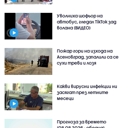
Уволниха шофьор на
автобус, гледал TikTok зад
волана (ВИДЕО)
Пожар гори на изхода на
Асеновград, запалили са се
сухи треви и лозя
Какви вирусни инфекции ни
засягат през летните
месеци
Прогноза за времето
(08.08.2026 - обедна)