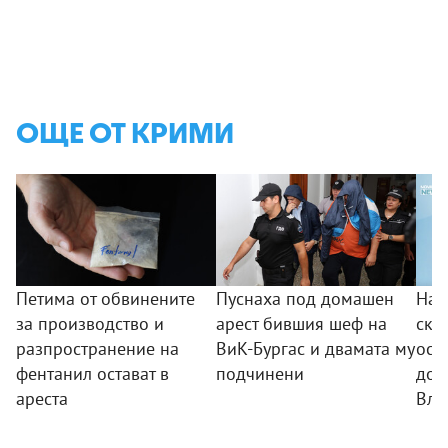
ОЩЕ ОТ КРИМИ
Петима от обвинените
Пуснаха под домашен
Над
за производство и
арест бившия шеф на
скъ
разпространение на
ВиК-Бургас и двамата му
ост
фентанил остават в
подчинени
дом
ареста
Вла