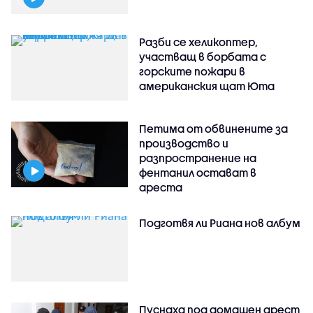
Разби се хеликоптер,
участващ в борбата с
горските пожари в
американския щат Юта
Петима от обвинените за
производство и
разпространение на
фентанил остават в
ареста
Подготвя ли Риана нов албум
Пуснаха под домашен арест