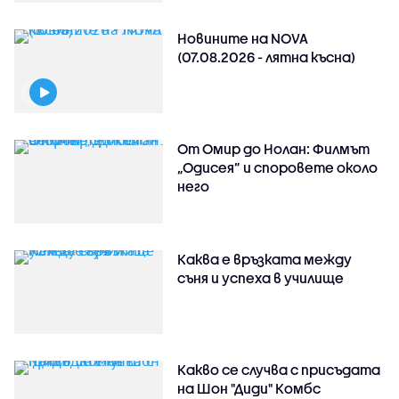
Новините на NOVA
(07.08.2026 - лятна късна)
От Омир до Нолан: Филмът
„Одисея” и споровете около
него
Каква е връзката между
съня и успеха в училище
Какво се случва с присъдата
на Шон "Диди" Комбс