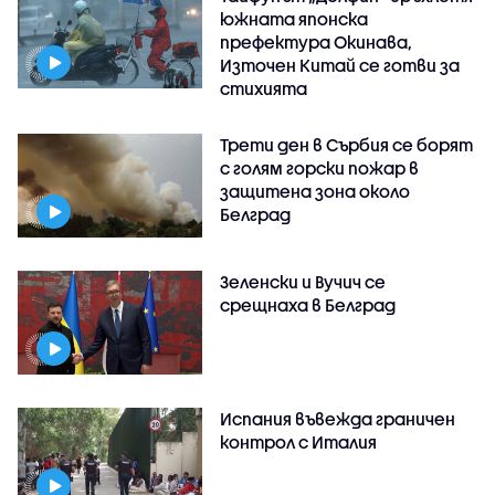
южната японска
префектура Окинава,
Източен Китай се готви за
стихията
Трети ден в Сърбия се борят
с голям горски пожар в
защитена зона около
Белград
Зеленски и Вучич се
срещнаха в Белград
Испания въвежда граничен
контрол с Италия