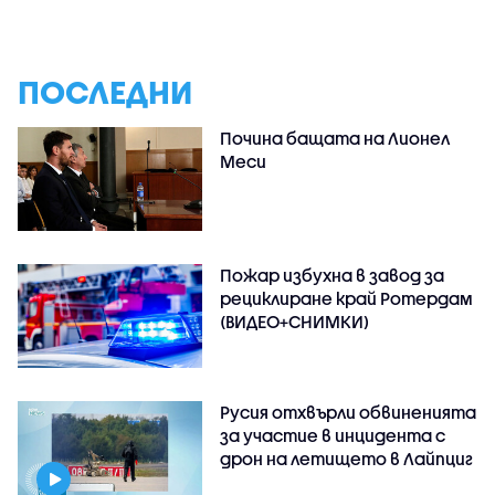
ПОСЛЕДНИ
Почина бащата на Лионел
Меси
Пожар избухна в завод за
рециклиране край Ротердам
(ВИДЕО+СНИМКИ)
Русия отхвърли обвиненията
за участие в инцидента с
дрон на летището в Лайпциг