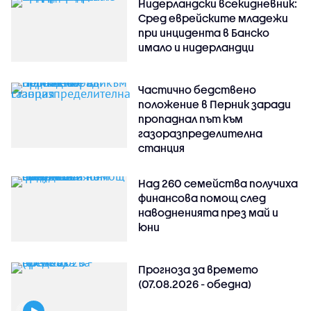
Нидерландски всекидневник:
Сред еврейските младежи
при инцидента в Банско
имало и нидерландци
Частично бедствено
положение в Перник заради
пропаднал път към
газоразпределителна
станция
Над 260 семейства получиха
финансова помощ след
наводненията през май и
юни
Прогноза за времето
(07.08.2026 - обедна)