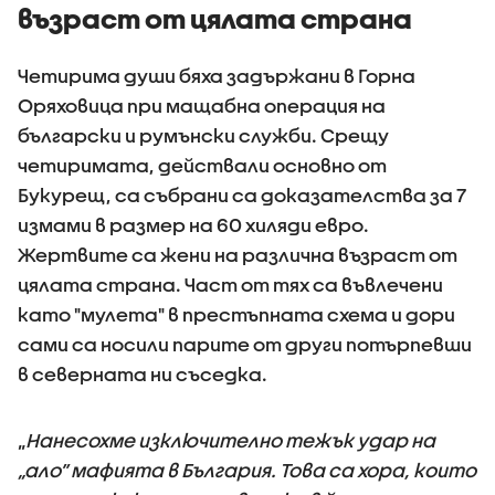
възраст от цялата страна
Четирима души бяха задържани в Горна
Оряховица при мащабна операция на
български и румънски служби. Срещу
четиримата, действали основно от
Букурещ, са събрани са доказателства за 7
измами в размер на 60 хиляди евро.
Жертвите са жени на различна възраст от
цялата страна. Част от тях са въвлечени
като "мулета" в престъпната схема и дори
сами са носили парите от други потърпевши
в северната ни съседка.
„
Нанесохме изключително тежък удар на
„ало” мафията в България. Това са хора, които