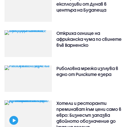
експлозиви от Дунав в
центъра на Будапеща
Откриха огнище на
африканска чума по свинете
във Варненско
Риболовна мрежа изплува в
едно от Рилските езера
Хотели и ресторанти
преминават към цени само в
евро: Бизнесът запазва
двойното обозначение до