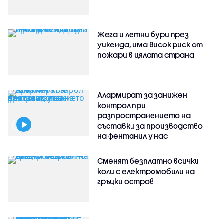
Жега и летни бури през
уикенда, има висок риск от
пожари в цялата страна
Алармират за занижен
контрол при
разпространението на
съставки за производство
на фентанил у нас
Сменят безплатно всички
коли с електромобили на
гръцки остров