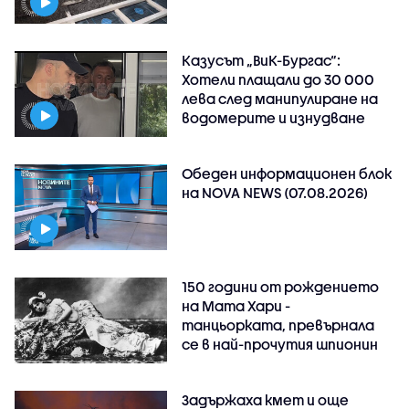
Казусът „ВиК-Бургас“:
Хотели плащали до 30 000
лева след манипулиране на
водомерите и изнудване
Обеден информационен блок
на NOVA NEWS (07.08.2026)
150 години от рождението
на Мата Хари -
танцьорката, превърнала
се в най-прочутия шпионин
Задържаха кмет и още