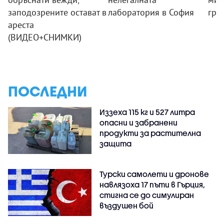
заподозрените остават в
лаборатория в София
гръ
ареста
(ВИДЕО+СНИМКИ)
ПОСЛЕДНИ
Иззеха 115 кг и 527 литра
опасни и забранени
продукти за растителна
защита
Турски самолети и дронове
навлязоха 17 пъти в Гърция,
стигна се до симулиран
въздушен бой