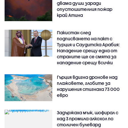
двама души заради
опустошителния пожар
край Атина
Пакистан след
подписването на пакт с
Турция и Саудитска Арабия:
Нападение срещу една от
страните ще се смята за
нападение срещу всички
Гърция вдигна дронове над
плажовете, глобите за
нарушения стигнаха 73 000
евро
Задържаха мъж, шофирал с
над 3 промила алкохол по
столичен булевард