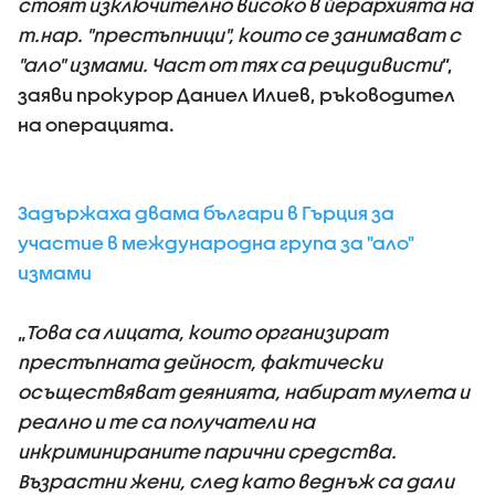
стоят изключително високо в йерархията на
т.нар. "престъпници", които се занимават с
"ало" измами. Част от тях са рецидивисти
”,
заяви прокурор Даниел Илиев, ръководител
на операцията.
Задържаха двама българи в Гърция за
участие в международна група за "ало"
измами
„
Това са лицата, които организират
престъпната дейност, фактически
осъществяват деянията, набират мулета и
реално и те са получатели на
инкриминираните парични средства.
Възрастни жени, след като веднъж са дали