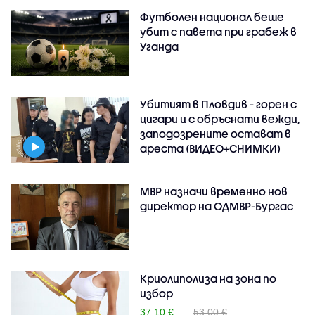
Футболен национал беше
убит с павета при грабеж в
Уганда
Убитият в Пловдив - горен с
цигари и с обръснати вежди,
заподозрените остават в
ареста (ВИДЕО+СНИМКИ)
МВР назначи временно нов
директор на ОДМВР-Бургас
Криолиполиза на зона по
избор
37.10 €
53.00 €