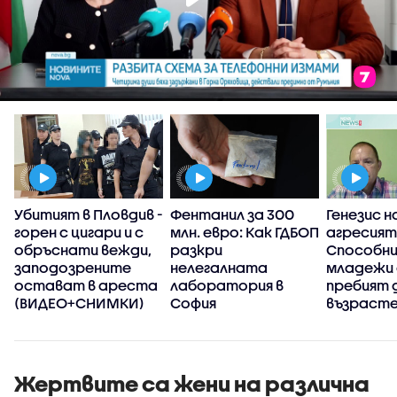
Убитият в Пловдив -
Фентанил за 300
Генезис н
а
горен с цигари и с
млн. евро: Как ГДБОП
агресият
обръснати вежди,
разкри
Способни
заподозрените
нелегалната
младежи
остават в ареста
лаборатория в
пребият 
(ВИДЕО+СНИМКИ)
София
възрасте
Жертвите са жени на различна