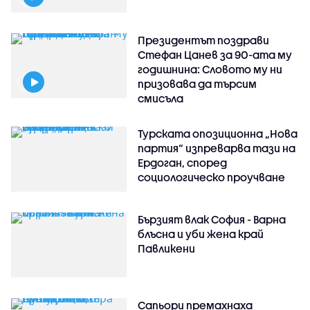
Президентът поздрави
Стефан Цанев за 90-ата му
годишнина: Словото му ни
призовава да търсим
смисъла
Турската опозиционна „Нова
партия“ изпреварва тази на
Ердоган, според
социологическо проучване
Бързият влак София - Варна
блъсна и уби жена край
Павликени
Сапьори премахнаха