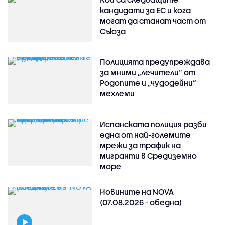
кандидати за ЕС и кога
могат да станат част от
Съюза
Полицията предупреждава
за мними „лечители“ от
Родопите и „чудодейни“
мехлеми
Испанската полиция разби
една от най-големите
мрежи за трафик на
мигранти в Средиземно
море
Новините на NOVA
(07.08.2026 - обедна)