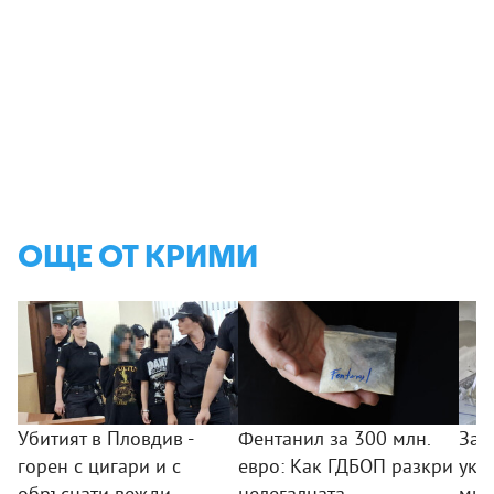
ОЩЕ ОТ КРИМИ
Убитият в Пловдив -
Фентанил за 300 млн.
Зал
горен с цигари и с
евро: Как ГДБОП разкри
укр
обръснати вежди,
нелегалната
мик