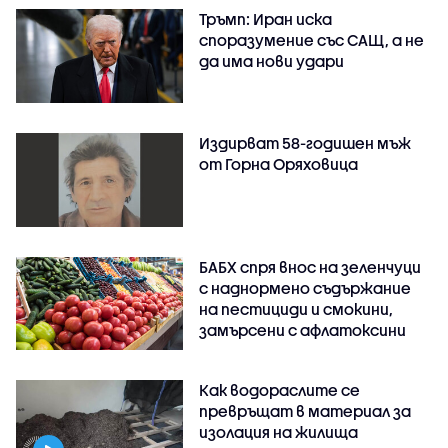
Тръмп: Иран иска
споразумение със САЩ, а не
да има нови удари
Издирват 58-годишен мъж
от Горна Оряховица
БАБХ спря внос на зеленчуци
с наднормено съдържание
на пестициди и смокини,
замърсени с афлатоксини
Как водораслите се
превръщат в материал за
изолация на жилища