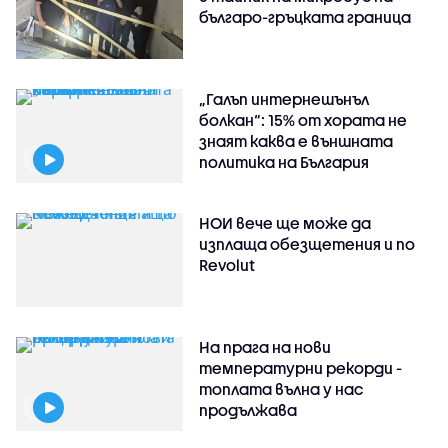
българо-гръцката граница
„Галъп интернешънъл
болкан“: 15% от хората не
знаят каква е външната
политика на България
НОИ вече ще може да
изплаща обезщетения и по
Revolut
На прага на нови
температурни рекорди -
топлата вълна у нас
продължава