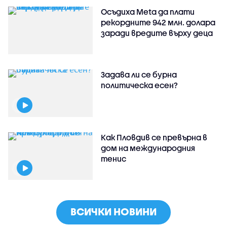
Осъдиха Meta да плати
рекордните 942 млн. долара
заради вредите върху деца
Задава ли се бурна
политическа есен?
Как Пловдив се превърна в
дом на международния
тенис
ВСИЧКИ НОВИНИ