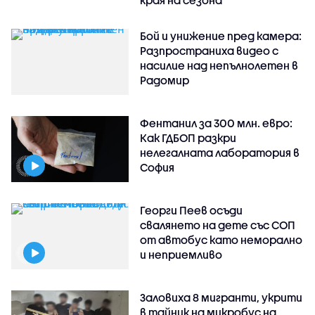
края на сезона
Бой и унижение пред камера:
Разпространиха видео с
насилие над непълнолетен в
Радомир
Фентанил за 300 млн. евро:
Как ГДБОП разкри
нелегалната лаборатория в
София
Георги Пеев осъди
свалянето на дете със СОП
от автобус като неморално
и неприемливо
Заловиха 8 мигранти, укрити
в тайник на микробус на