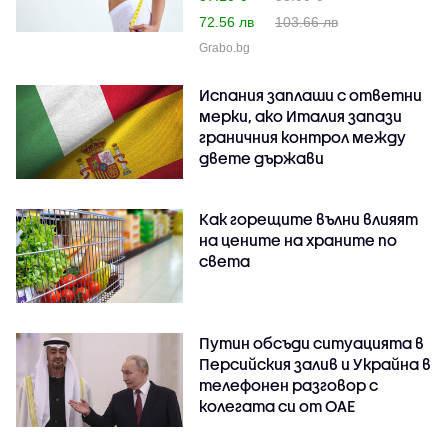
72.56 лв
103.66 лв
Grabo.bg
Испания заплаши с ответни
мерки, ако Италия запази
граничния контрол между
двете държави
Как горещите вълни влияят
на цените на храните по
света
Путин обсъди ситуацията в
Персийския залив и Украйна в
телефонен разговор с
колегата си от ОАЕ