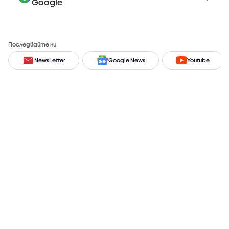
Google
Последвайте ни
NewsLetter
Google News
Youtube