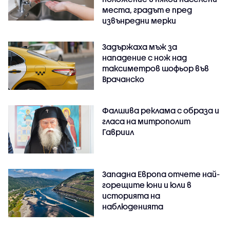
места, градът е пред
извънредни мерки
Задържаха мъж за
нападение с нож над
таксиметров шофьор във
Врачанско
Фалшива реклама с образа и
гласа на митрополит
Гавриил
Западна Европа отчете най-
горещите юни и юли в
историята на
наблюденията