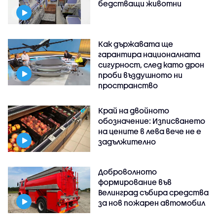
бедстващи животни
Как държавата ще
гарантира националната
сигурност, след като дрон
проби въздушното ни
пространство
Край на двойното
обозначение: Изписването
на цените в лева вече не е
задължително
Доброволното
формирование във
Велинград събира средства
за нов пожарен автомобил