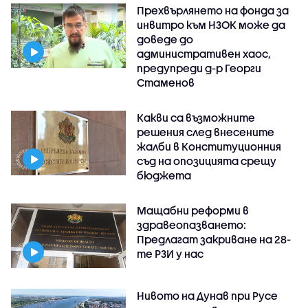
Прехвърлянето на фонда за
инвитро към НЗОК може да
доведе до
административен хаос,
предупреди д-р Георги
Стаменов
Какви са възможните
решения след внесените
жалби в Конституционния
съд на опозицията срещу
бюджета
Мащабни реформи в
здравеопазването:
Предлагат закриване на 28-
те РЗИ у нас
Нивото на Дунав при Русе