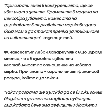
"При ограничения в конкуренцията, ще се
увеличат и цените. Промените в модела на
ценообразуването, намесата на
държавата в търговските маржове дори
биха могли да станат пречка за привличане
на инвеститори
", каза още той.
Финансистът Левон Хапарцумян също изрази
мнение, че е възможна известна
нестабилност по отношение на новата
мярка. Причината – ограниченият финансов
ресурс, който е заложен.
"Така програма ще изисква да се вложи голям
бюджет и да има последващи субсидии.
Държавата вече има дефицитни бюджети,