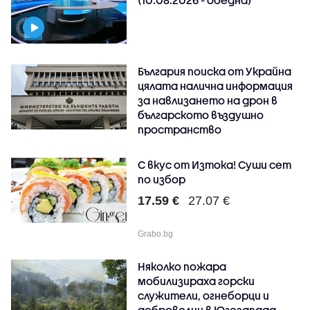
България поиска от Украйна
цялата налична информация
за навлизането на дрон в
българското въздушно
пространство
С вкус от Изтока! Суши сет
по избор
17.59 €
27.07 €
Grabo.bg
Няколко пожара
мобилизираха горски
служители, огнеборци и
доброволци в Югозапада