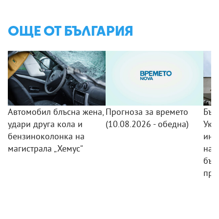
ОЩЕ ОТ БЪЛГАРИЯ
Автомобил блъсна жена,
Прогноза за времето
Бъл
удари друга кола и
(10.08.2026 - обедна)
Укр
бензиноколонка на
инф
магистрала „Хемус“
нав
бъл
про