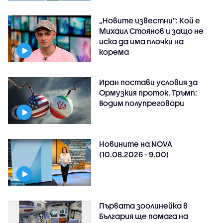
„Новите известни”: Кой е
Михаил Стоянов и защо не
иска да има плочки на
корема
Иран постави условия за
Ормузкия проток. Тръмп:
Водим полупреговори
Новините на NOVA
(10.08.2026 - 9.00)
Първата зоолинейка в
България ще помага на