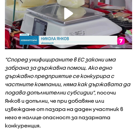
"Според унифицираните в ЕС закони има
забрана за държавна помощ. Ако едно
държавно предприятие се конкурира с
частните компании, няма как държавата да
подава допълнителни субсидии"
, посочи
Янков и допълни, че при добавяне или
извеждане от пазара на даден участник в
него е налице опасност за пазарната
конкуренция.