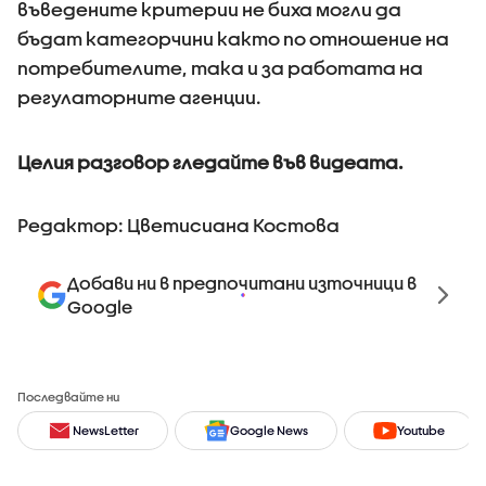
въведените критерии не биха могли да
бъдат категорчини както по отношение на
потребителите, така и за работата на
регулаторните агенции.
Целия разговор гледайте във видеата.
Редактор: Цветисиана Костова
Добави ни в предпочитани източници в
Google
Последвайте ни
NewsLetter
Google News
Youtube