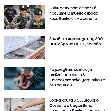
Бивш депутат стреля в
правителствена сграда
край Банкок, има ранени
Заловиха цигари за над 200
000 евро на ГКПП „Лесово”
Разследват сигнал за
отвлечена жена в
Старозагорско, задържан е
34-годишен
Водна криза в Свищовско:
Обявено е бедствено
положение в някои населени