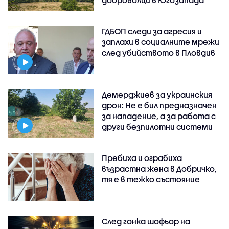
ГДБОП следи за агресия и
заплахи в социалните мрежи
след убийството в Пловдив
Демерджиев за украинския
дрон: Не е бил предназначен
за нападение, а за работа с
други безпилотни системи
Пребиха и ограбиха
възрастна жена в Добричко,
тя е в тежко състояние
След гонка шофьор на