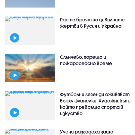
Расте броят на цивилните
жертви в Русия и Украйна
Слънчево, горещо и
пожароопасно време
Футболни легенди оживяват
върху фланелки: Художникът,
който превръща спорта в
изкуство
Учени разгадаха защо