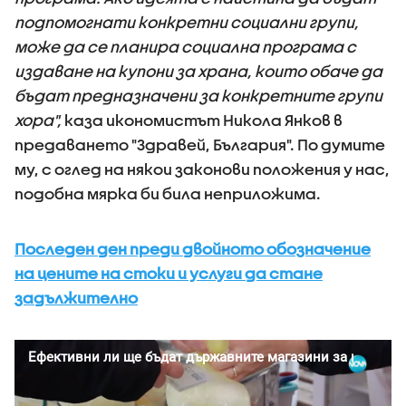
подпомогнати конкретни социални групи,
може да се планира социална програма с
издаване на купони за храна, които обаче да
бъдат предназначени за конкретните групи
хора",
каза икономистът Никола Янков в
предаването "Здравей, България". По думите
му, с оглед на някои законови положения у нас,
подобна мярка би била неприложима.
Последен ден преди двойното обозначение
на цените на стоки и услуги да стане
задължително