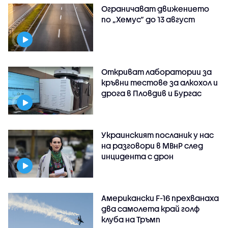
Ограничават движението
по „Хемус“ до 13 август
Откриват лаборатории за
кръвни тестове за алкохол и
дрога в Пловдив и Бургас
Украинският посланик у нас
на разговори в МВнР след
инцидента с дрон
Американски F-16 прехванаха
два самолета край голф
клуба на Тръмп