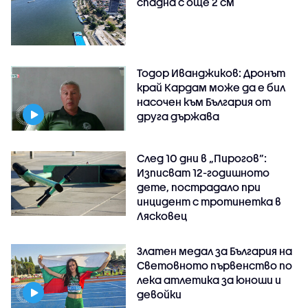
спадна с още 2 см
Тодор Иванджиков: Дронът
край Кардам може да е бил
насочен към България от
друга държава
След 10 дни в „Пирогов“:
Изписват 12-годишното
дете, пострадало при
инцидент с тротинетка в
Лясковец
Златен медал за България на
Световното първенство по
лека атлетика за юноши и
девойки