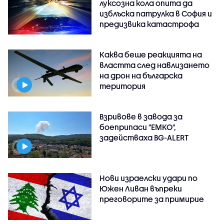
луксозна кола опита да
изблъска патрулка в София и
предизвика катастрофа
Каква беше реакцията на
властта след навлизането
на дрон на българска
територия
Взривове в завода за
боеприпаси "ЕМКО",
задействаха BG-ALERT
Нови израелски удари по
Южен Ливан въпреки
преговорите за примирие