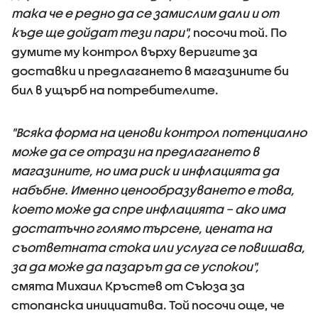
така че е редно да се замислим дали и от
къде ще дойдат тези пари",
посочи той. По
думите му контрол върху веригите за
доставки и предлагането в магазините би
бил в ущърб на потребителите.
"Всяка форма на ценови контрол потенциално
може да се отрази на предлагането в
магазините, но има риск и инфлацията да
набъбне. Именно ценообразуването е това,
което може да спре инфлацията – ако има
достатъчно голямо търсене, цената на
съответната стока или услуга се повишава,
за да може да пазарът да се успокои",
смята Михаил Кръстев от Съюза за
стопанска инициатива. Той посочи още, че