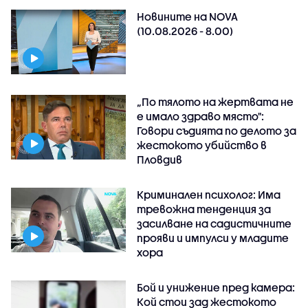
Новините на NOVA
(10.08.2026 - 8.00)
„По тялото на жертвата не
е имало здраво място":
Говори съдията по делото за
жестокото убийство в
Пловдив
Криминален психолог: Има
тревожна тенденция за
засилване на садистичните
прояви и импулси у младите
хора
Бой и унижение пред камера:
Кой стои зад жестокото