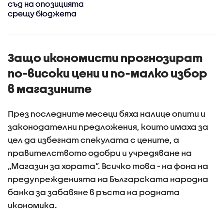
съд на опозицията
срещу бюджета
Защо икономисти прогнозират
по-високи цени и по-малко избор
в магазините
През последните месеци бяха налице опити и
законодателни предложения, които имаха за
цел да избегнат спекулата с цените, а
правителството одобри и учредяване на
„Магазин за хората”. Всичко това - на фона на
предупрежденията на Българската народна
банка за забавяне в ръста на родната
икономика.