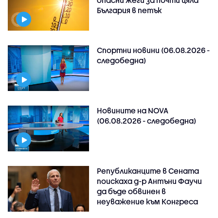
опасни жеги за почти цяла
България в петък
Спортни новини (06.08.2026 -
следобедна)
Новините на NOVA
(06.08.2026 - следобедна)
Републиканците в Сената
поискаха д-р Антъни Фаучи
да бъде обвинен в
неуважение към Конгреса