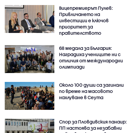
Вицепремиерът Пулев:
Привличането на
инвестиции е ключов
приоритет за
правителството
68 медала за България:
Наградиха учениците ни с
отличия от международни
олимпиади
Около 100 души са загинали
по време на масовото
нахлуване в Сеута
Спор за Пловдивския панаир:
ПП настоява за незабавни