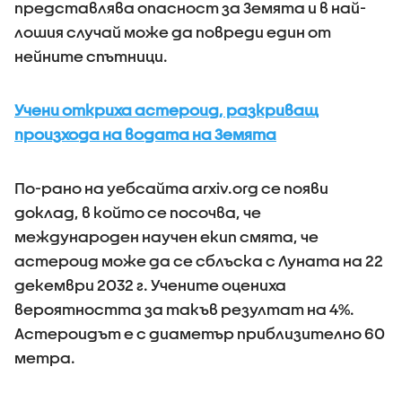
представлява опасност за Земята и в най-
лошия случай може да повреди един от
нейните спътници.
Учени откриха астероид, разкриващ
произхода на водата на Земята
По-рано на уебсайта arxiv.org се появи
доклад, в който се посочва, че
международен научен екип смята, че
астероид може да се сблъска с Луната на 22
декември 2032 г. Учените оцениха
вероятността за такъв резултат на 4%.
Астероидът е с диаметър приблизително 60
метра.