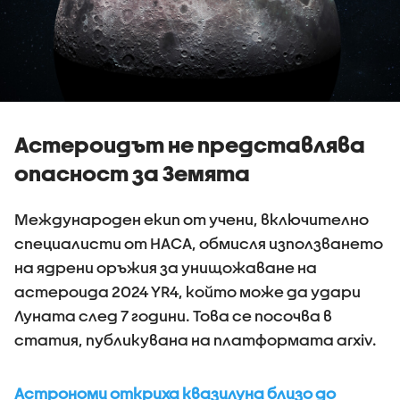
Астероидът не представлява
опасност за Земята
Международен екип от учени, включително
специалисти от НАСА, обмисля използването
на ядрени оръжия за унищожаване на
астероида 2024 YR4, който може да удари
Луната след 7 години. Това се посочва в
статия, публикувана на платформата arxiv.
Астрономи откриха квазилуна близо до