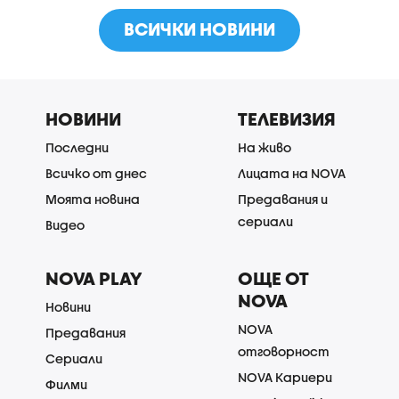
ВСИЧКИ НОВИНИ
НОВИНИ
ТЕЛЕВИЗИЯ
Последни
На живо
Всичко от днес
Лицата на NOVA
Моята новина
Предавания и
сериали
Видео
NOVA PLAY
ОЩЕ ОТ
NOVA
Новини
NOVA
Предавания
отговорност
Сериали
NOVA Кариери
Филми