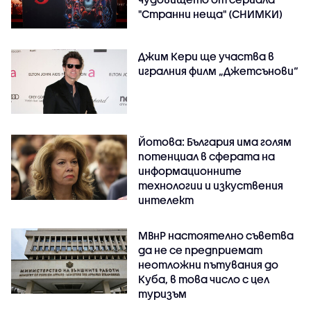
"Странни неща" (СНИМКИ)
Джим Кери ще участва в
игралния филм „Джетсънови“
Йотова: България има голям
потенциал в сферата на
информационните
технологии и изкуствения
интелект
МВнР настоятелно съветва
да не се предприемат
неотложни пътувания до
Куба, в това число с цел
туризъм