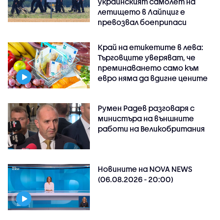
украинският самолет на
летището в Лайпциг е
превозвал боеприпаси
Край на етикетите в лева:
Търговците уверяват, че
преминаването само към
евро няма да вдигне цените
Румен Радев разговаря с
министъра на външните
работи на Великобритания
Новините на NOVA NEWS
(06.08.2026 - 20:00)