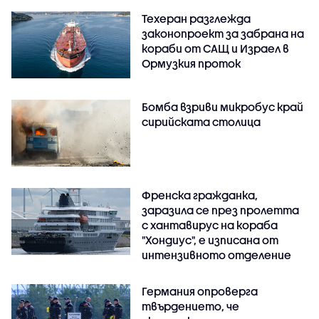
Техеран разглежда
законопроект за забрана на
кораби от САЩ и Израел в
Ормузкия проток
Бомба взриви микробус край
сирийската столица
Френска гражданка,
заразила се през пролетта
с хантавирус на кораба
"Хондиус", е изписана от
интензивното отделение
Германия опроверга
твърдението, че