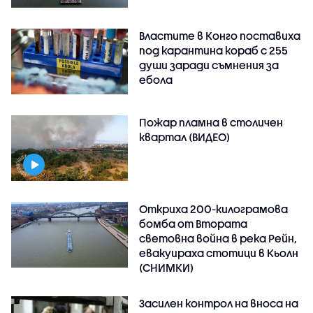
Властите в Конго поставиха
под карантина кораб с 255
души заради съмнения за
ебола
Пожар пламна в столичен
квартал (ВИДЕО)
Откриха 200-килограмова
бомба от Втората
световна война в река Рейн,
евакуираха стотици в Кьолн
(СНИМКИ)
Засилен контрол на вноса на