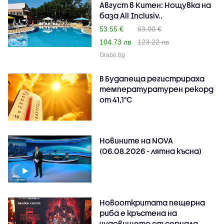
Август в Китен: Нощувка на
база All Inclusiv..
53.55 €
63.00 €
104.73 лв
123.22 лв
Grabo.bg
В Будапеща регистрираха
температуратурен рекорд
от 41,1°C
Новините на NOVA
(06.08.2026 - лятна късна)
Новооткритата пещерна
риба е кръстена на
чудовището от сериала