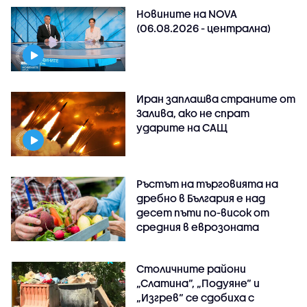
Новините на NOVA
(06.08.2026 - централна)
Иран заплашва страните от
Залива, ако не спрат
ударите на САЩ
Ръстът на търговията на
дребно в България е над
десет пъти по-висок от
средния в еврозоната
Столичните райони
„Слатина“, „Подуяне“ и
„Изгрев“ се сдобиха с