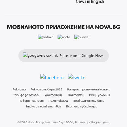
News in English
МОБИЛНОТО ПРИЛОЖЕНИЕ НА NOVA.BG
Четете ни в Google News
Реклама
Реклама избори 2026
Разпространение на канали
Тарифа за откъси
Доставчици
Контакти
Общи условия
Поверителност
Политика ЛД
Правила за ползване
Етика и съответствие
Платени публикации
© 2026 Нова Броудкастинг Груп ЕООД. Всички права запазени.