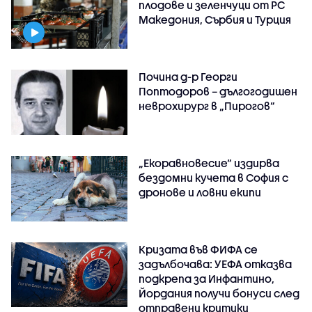
плодове и зеленчуци от РС
Македония, Сърбия и Турция
Почина д-р Георги
Поптодоров – дългогодишен
неврохирург в „Пирогов“
„Екоравновесие“ издирва
бездомни кучета в София с
дронове и ловни екипи
Кризата във ФИФА се
задълбочава: УЕФА отказва
подкрепа за Инфантино,
Йордания получи бонуси след
отправени критики