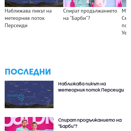
Наближава пикът на
Спират продължанието
Мъж
метеорния поток
на "Барби"?
Смъ
Персеиди
пок
Уел
ПОСЛЕДНИ
Наближава пикът на
метеорния поток Персеиди
Спират продължанието на
"Барби"?