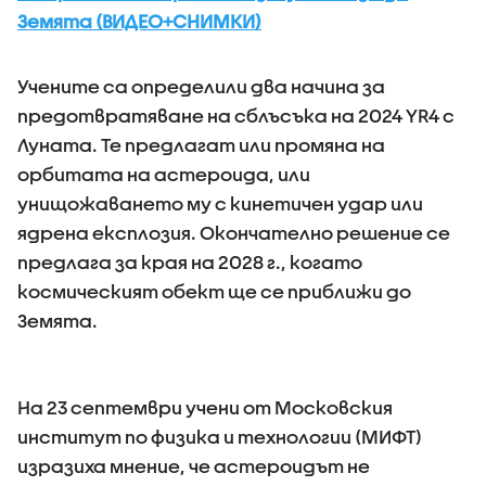
Земята (ВИДЕО+СНИМКИ)
Учените са определили два начина за
предотвратяване на сблъсъка на 2024 YR4 с
Луната. Те предлагат или промяна на
орбитата на астероида, или
унищожаването му с кинетичен удар или
ядрена експлозия. Окончателно решение се
предлага за края на 2028 г., когато
космическият обект ще се приближи до
Земята.
На 23 септември учени от Московския
институт по физика и технологии (МИФТ)
изразиха мнение, че астероидът не