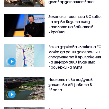
договор за почистване
Зеленски пристига в Сърбия
на първа визита след
началото на войната в
Украйна
Всяка държава членка на ЕС
може да реши да ограничи
споделянето в приложения
на информация къде има
проверки на пътя
Ниското ниво на Дунав
заплашва АЕЦ-овете в
Европа