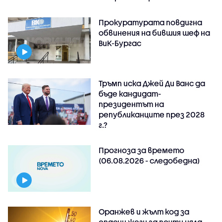
Прокуратурата повдигна
обвинения на бившия шеф на
ВиК-Бургас
Тръмп иска Джей Ди Ванс да
бъде кандидат-
президентът на
републиканците през 2028
г.?
Прогноза за времето
(06.08.2026 - следобедна)
Оранжев и жълт код за