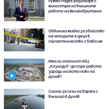
Румен Радев разговаря с
министъра на външните
работи на Великобритания
Обвиниха майка за убийство
на четирите ѝ деца в
съучастничество с баба им
Има ли опасност АЕЦ
„Козлодуй” да спре работа
заради ниското ниво на
Дунав?
Сигнал за огън на баржа с
въглища в Дунав