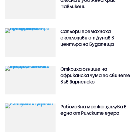
блъсна и уби жена край
Павликени
Сапьори премахнаха
експлозиви от Дунав в
центъра на Будапеща
Откриха огнище на
африканска чума по свинете
във Варненско
Риболовна мрежа изплува в
едно от Рилските езера