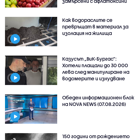
замърсени с афлатоксини
Как водораслите се
превръщат в материал за
изолация на жилища
Казусът „ВиК-Бургас“:
Хотели плащали до 30 000
лева след манипулиране на
водомерите и изнудване
Обеден информационен блок
на NOVA NEWS (07.08.2026)
150 години от рождението