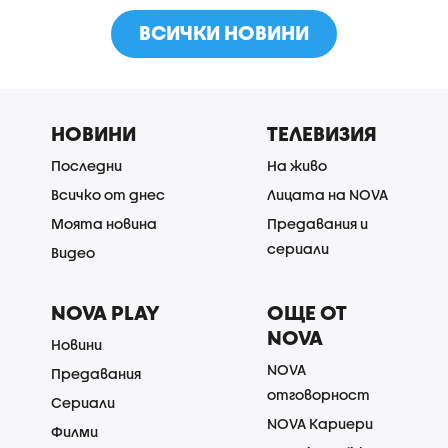
ВСИЧКИ НОВИНИ
НОВИНИ
ТЕЛЕВИЗИЯ
Последни
На живо
Всичко от днес
Лицата на NOVA
Моята новина
Предавания и
сериали
Видео
NOVA PLAY
ОЩЕ ОТ
NOVA
Новини
NOVA
Предавания
отговорност
Сериали
NOVA Кариери
Филми