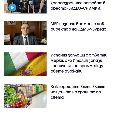
заподозрените остават в
ареста (ВИДЕО+СНИМКИ)
МВР назначи временно нов
директор на ОДМВР-Бургас
Испания заплаши с ответни
мерки, ако Италия запази
граничния контрол между
двете държави
Как горещите вълни влияят
на цените на храните по
света