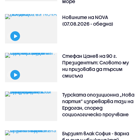
море
Новините на NOVA
(07.08.2026 - обедна)
Стефан Цанев на 90 г.
Президентът: Словото му
ни призовава да търсим
смисъла
Турската опозиционна „Нова
партия“ изпреварва тази на
Ердоган, според
социологическо проучване
Бързият влак София - Варна