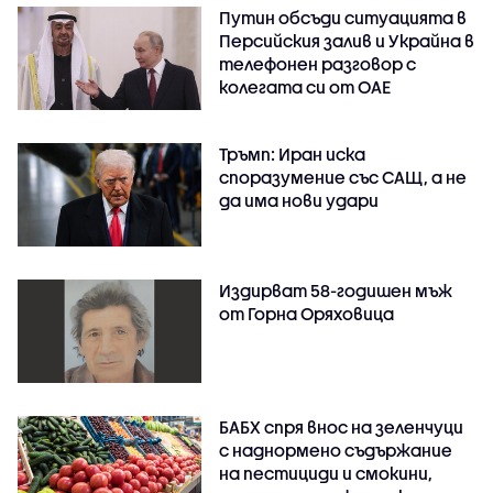
Путин обсъди ситуацията в
Персийския залив и Украйна в
телефонен разговор с
колегата си от ОАЕ
Тръмп: Иран иска
споразумение със САЩ, а не
да има нови удари
Издирват 58-годишен мъж
от Горна Оряховица
БАБХ спря внос на зеленчуци
с наднормено съдържание
на пестициди и смокини,