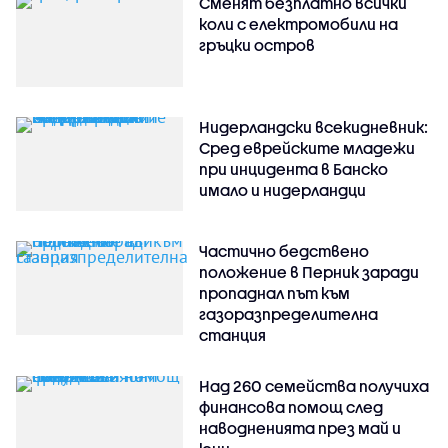
Сменят безплатно всички
коли с електромобили на
гръцки остров
Нидерландски всекидневник:
Сред еврейските младежи
при инцидента в Банско
имало и нидерландци
Частично бедствено
положение в Перник заради
пропаднал път към
газоразпределителна
станция
Над 260 семейства получиха
финансова помощ след
наводненията през май и