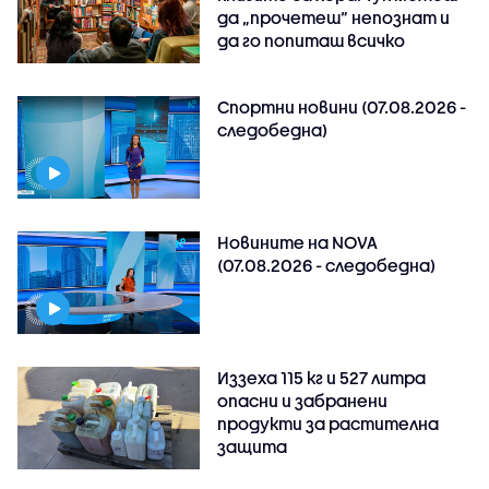
да „прочетеш“ непознат и
да го попиташ всичко
Спортни новини (07.08.2026 -
следобедна)
Новините на NOVA
(07.08.2026 - следобедна)
Иззеха 115 кг и 527 литра
опасни и забранени
продукти за растителна
защита