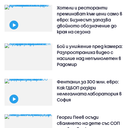
Хотели и ресторанти
преминават към цени само в
евро: Бизнесът запазва
двойното обозначение до
края на сезона
Бой и унижение пред камера:
Разпространиха видео с
насилие над непълнолетен в
Радомир
Фентанил за 300 млн. евро:
Как ГДБОП разкри
нелегалната лаборатория в
София
Георги Пеев осъди
свалянето на дете със СОП