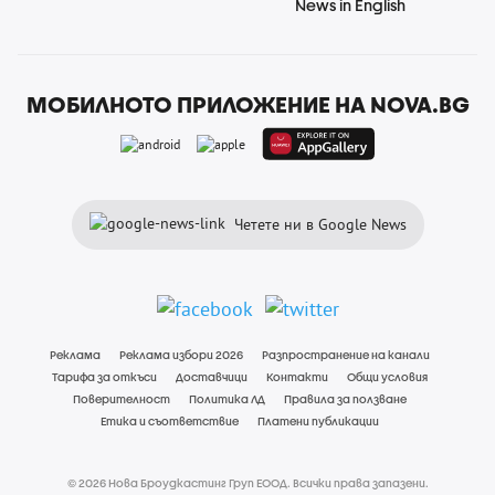
News in English
МОБИЛНОТО ПРИЛОЖЕНИЕ НА NOVA.BG
Четете ни в Google News
Реклама
Реклама избори 2026
Разпространение на канали
Тарифа за откъси
Доставчици
Контакти
Общи условия
Поверителност
Политика ЛД
Правила за ползване
Етика и съответствие
Платени публикации
© 2026 Нова Броудкастинг Груп ЕООД. Всички права запазени.