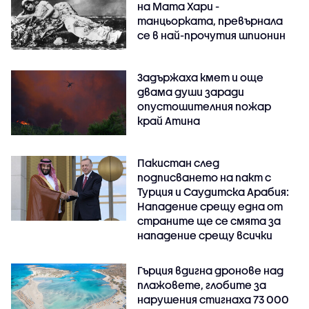
на Мата Хари -
танцьорката, превърнала
се в най-прочутия шпионин
Задържаха кмет и още
двама души заради
опустошителния пожар
край Атина
Пакистан след
подписването на пакт с
Турция и Саудитска Арабия:
Нападение срещу една от
страните ще се смята за
нападение срещу всички
Гърция вдигна дронове над
плажовете, глобите за
нарушения стигнаха 73 000