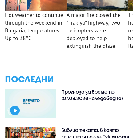
Hot weather to continue
A major fire closed the
The
through the weekend in
“Trakiya” highway; two
hav
Bulgaria, temperatures
helicopters were
repo
Up to 38°C
deployed to help
beha
extinguish the blaze
Ital
ПОСЛЕДНИ
Прогноза за времето
(07.08.2026 - следобедна)
Библиотеката, в която
книгите са хора: Тук можеш