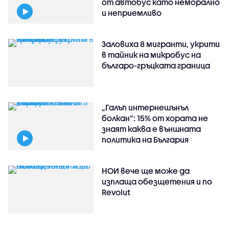
от автобус като неморално
и неприемливо
Заловиха 8 мигранти, укрити
в тайник на микробус на
българо-гръцката граница
„Галъп интернешънъл
болкан“: 15% от хората не
знаят каква е външната
политика на България
НОИ вече ще може да
изплаща обезщетения и по
Revolut