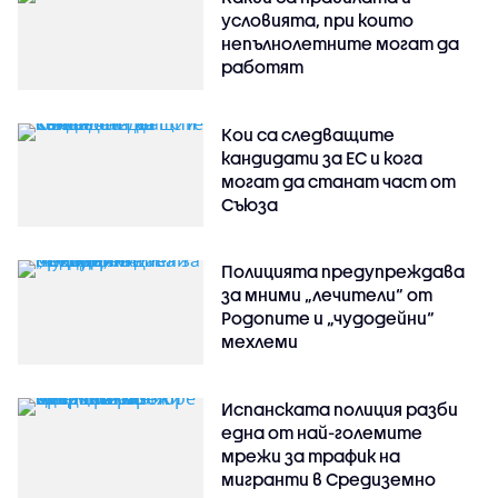
условията, при които
непълнолетните могат да
работят
Кои са следващите
кандидати за ЕС и кога
могат да станат част от
Съюза
Полицията предупреждава
за мними „лечители“ от
Родопите и „чудодейни“
мехлеми
Испанската полиция разби
една от най-големите
мрежи за трафик на
мигранти в Средиземно