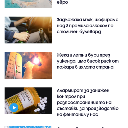
евро
Задържаха мъж, шофирал с
над 3 промила алкохол по
столичен булевард
Жега и летни бури през
уикенда, има висок риск от
пожари в цялата страна
Алармират за занижен
контрол при
разпространението на
съставки за производство
на фентанил у нас