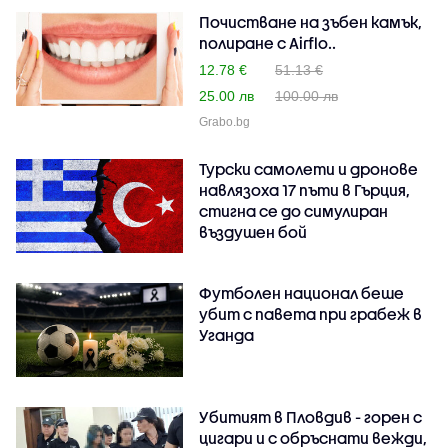
Почистване на зъбен камък,
полиране с Airflo..
12.78 €
51.13 €
25.00 лв
100.00 лв
Grabo.bg
Турски самолети и дронове
навлязоха 17 пъти в Гърция,
стигна се до симулиран
въздушен бой
Футболен национал беше
убит с павета при грабеж в
Уганда
Убитият в Пловдив - горен с
цигари и с обръснати вежди,