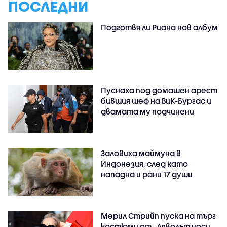
ПОСЛЕДНИ
Подготвя ли Риана нов албум
Пуснаха под домашен арест
бившия шеф на ВиК-Бургас и
двамата му подчинени
Заловиха маймуна в
Индонезия, след като
нападна и рани 17 души
Мерил Стрийп пуска на търг
костюми от „Дяволът носи