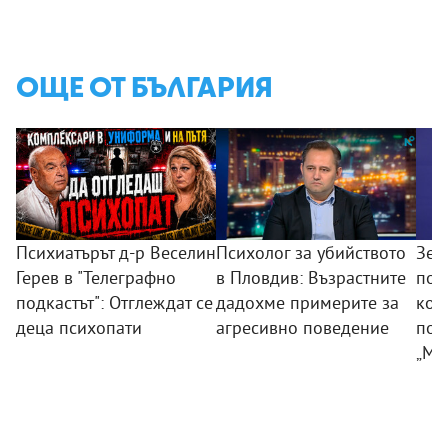
ОЩЕ ОТ БЪЛГАРИЯ
Психиатърът д-р Веселин
Психолог за убийството
Зем
Герев в "Телеграфно
в Пловдив: Възрастните
пои
подкастът": Отглеждат се
дадохме примерите за
ком
деца психопати
агресивно поведение
под
„Мл