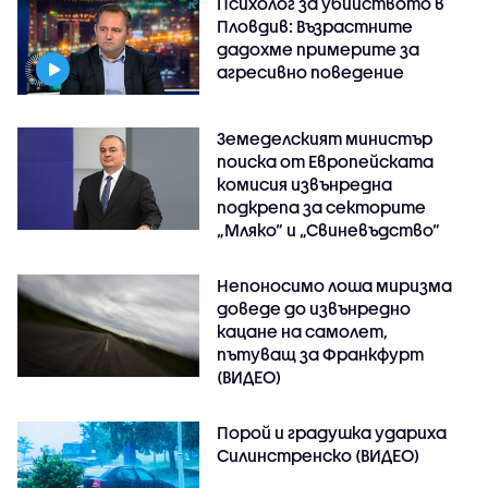
Психолог за убийството в
Пловдив: Възрастните
дадохме примерите за
агресивно поведение
Земеделският министър
поиска от Европейската
комисия извънредна
подкрепа за секторите
„Мляко“ и „Свиневъдство“
Непоносимо лоша миризма
доведе до извънредно
кацане на самолет,
пътуващ за Франкфурт
(ВИДЕО)
Порой и градушка удариха
Силинстренско (ВИДЕО)