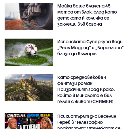
Майка беше влачена 45
метра от влак, след като
детската ѝ количка се
заклещи във вагона
Испанската Суперкупа води
„Реал Мадрид“ и „Барселона“
близо до България
Като средновековен
фентъзи роман:
Призрачният град Крако,
който в миналото е бил
пълен с живот (СНИМКИ)
Психиатърът д-р Веселин
Герев в "Телеграфно
подкастът": Отглеждат се