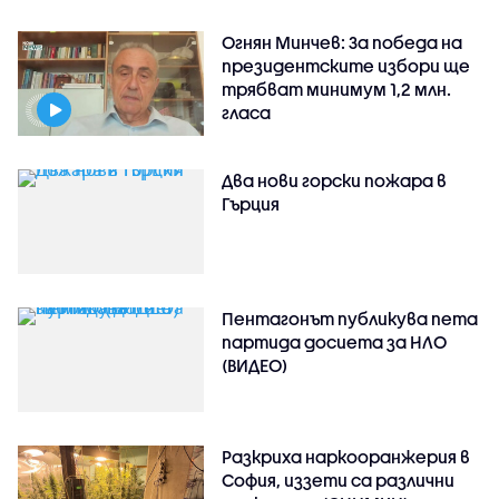
Огнян Минчев: За победа на
президентските избори ще
трябват минимум 1,2 млн.
гласа
Два нови горски пожара в
Гърция
Пентагонът публикува пета
партида досиета за НЛО
(ВИДЕО)
Разкриха наркооранжерия в
София, иззети са различни