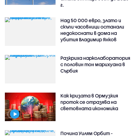
г.
Над 50 000 евро, злато и
скъпи часовници останали
недокоснати в дома на
убития Владимир Янков
Разкриха нарколаборатория
с половин тон марихуана в
Сърбия
Как кризата в Ормузкия
проток се отразява на
световната икономика
Почина Уилям Орбит -