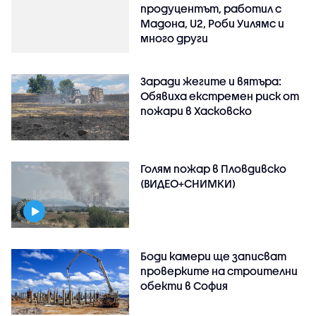
продуцентът, работил с
Мадона, U2, Роби Уилямс и
много други
Заради жегите и вятъра:
Обявиха екстремен риск от
пожари в Хасковско
Голям пожар в Пловдивско
(ВИДЕО+СНИМКИ)
Боди камери ще записват
проверките на строителни
обекти в София