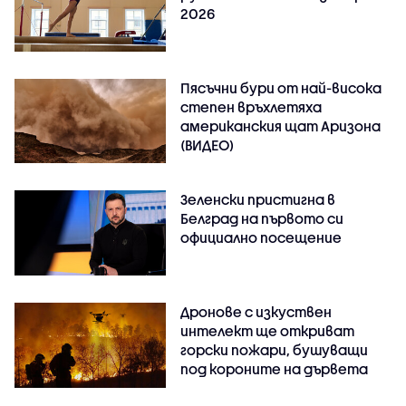
2026
Пясъчни бури от най-висока
степен връхлетяха
американския щат Аризона
(ВИДЕО)
Зеленски пристигна в
Белград на първото си
официално посещение
Дронове с изкуствен
интелект ще откриват
горски пожари, бушуващи
под короните на дървета