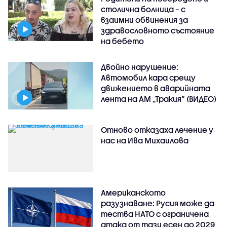
столична болница – с
взаимни обвинения за
здравословното състояние
на бебето
Двойно нарушение:
Автомобил кара срещу
движението в аварийната
лента на АМ „Тракия” (ВИДЕО)
Отново отказаха лечение у
нас на Ива Михаилова
Американското
разузнаване: Русия може да
тества НАТО с ограничена
атака от тази есен до 2029