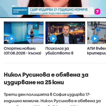
Спортни новини
Психолог за
АПИ въве
(07.08.2026 - късна)
убийството в
критерии
Пловдив:
спиране 
Възрастните
тировет
дадохме
примерите за
Никол Русинова е обявена за
агресивно
издирване на 25 юни
поведение
Трети ден полицията в София издирва 17-
годишно момиче. Никол Русинова е обявена за