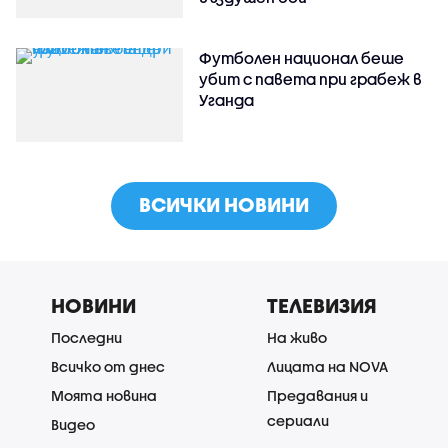
Футболен национал беше
убит с павета при грабеж в
Уганда
ВСИЧКИ НОВИНИ
НОВИНИ
ТЕЛЕВИЗИЯ
Последни
На живо
Всичко от днес
Лицата на NOVA
Моята новина
Предавания и
сериали
Видео