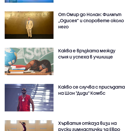
От Омир до Нолан: Филмът
„Одисея” и споровете около
него
Каква е връзката между
съня и успеха в училище
Какво се случва с присъдата
на Шон "Диди" Комбс
Хърватия отказа визи на
руски гимнастички за Евро