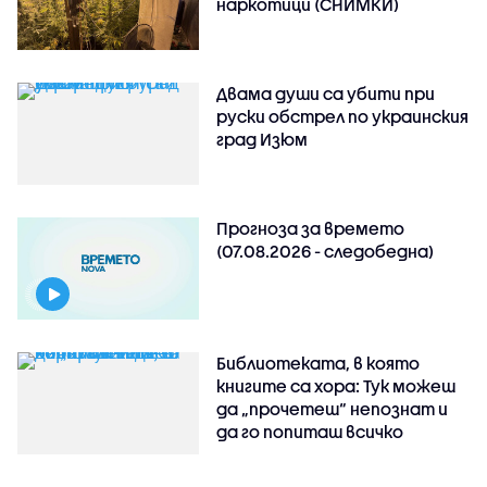
наркотици (СНИМКИ)
Двама души са убити при
руски обстрeл по украинския
град Изюм
Прогноза за времето
(07.08.2026 - следобедна)
Библиотеката, в която
книгите са хора: Тук можеш
да „прочетеш“ непознат и
да го попиташ всичко