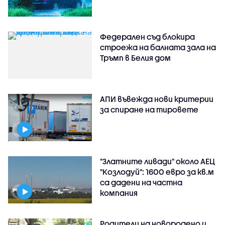
Федерален съд блокира
строежа на балната зала на
Тръмп в Белия дом
АПИ въвежда нови критерии
за спиране на тировете
"Златните ливади" около АЕЦ
"Козлодуй": 1600 евро за кв.м
са дадени на частна
компания
Родители на новородено и