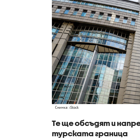
Снимка: iStock
Те ще обсъдят и напр
турската граница