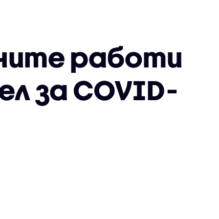
ните работи
ел за COVID-