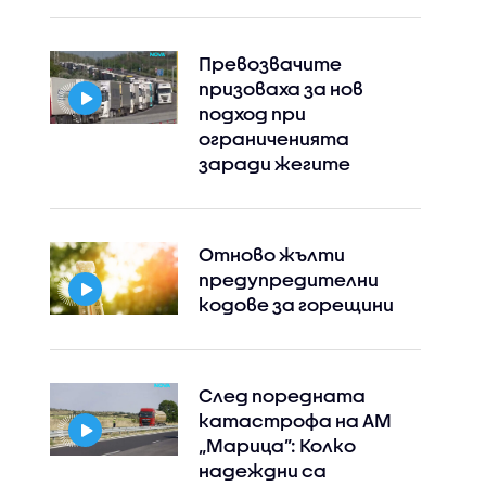
Превозвачите
призоваха за нов
подход при
ограниченията
заради жегите
Отново жълти
предупредителни
кодове за горещини
След поредната
катастрофа на АМ
„Марица”: Колко
надеждни са