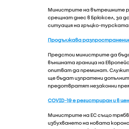
Министрите на вътрешните ра
срещнат днес в Брюксел, за 
ситуация на гръцко-турската
Продължава разпространение
Предстои министрите да бъда
външната граница на Европейск
опитват да преминат. Служите
ще бъдат изпратени допълнител
предотвратят незаконни пре
COVID-19 е регистриран и в ц
Министрите на ЕС също трябв
избухването на новата корона