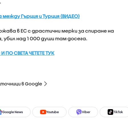
.
между Гърция и Турция (ВИДЕО)
жава в ЕС с драстични мерки за спиране на
 убил над 1 000 души там досега.
И ПО СВЕТА ЧЕТЕТЕ ТУК
зточници в Google
Google News
Youtube
Viber
TikTok