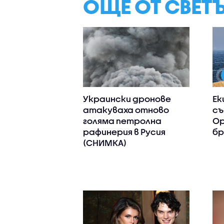
ОЩЕ ОТ СВЕТ
Украински дронове
Ек
атакуваха отново
съ
голяма петролна
Ор
рафинерия в Русия
бр
(СНИМКА)