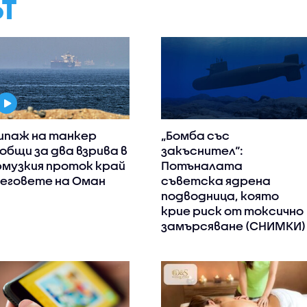
ЪТ
ипаж на танкер
„Бомба със
общи за два взрива в
закъснител“:
музкия проток край
Потъналата
еговете на Оман
съветска ядрена
подводница, която
крие риск от токсично
замърсяване (СНИМКИ)