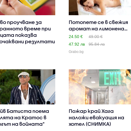
во проучване за
Потопете се в свежия
ранното време при
аромат на лимонена
цата показва
трев..
24.50 €
49.00 €
очаквани резултати
47.92 лв
95.84 лв
Grabo.bg
йв Батиста поема
Пожар край Хага
лята на Кратос в
наложи евакуация на
огът на войната"
хотел (СНИМКА)