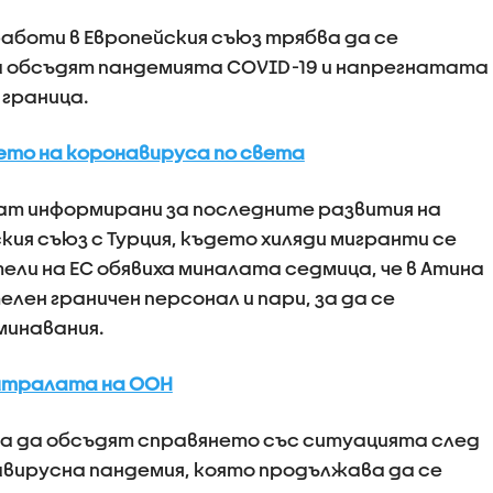
боти в Европейския съюз трябва да се
да обсъдят пандемията COVID-19 и напрегнатата
 граница.
то на коронавируса по света
т информирани за последните развития на
ия съюз с Турция, където хиляди мигранти се
ли на ЕС обявиха миналата седмица, че в Атина
ен граничен персонал и пари, за да се
минавания.
ентралата на ООН
а да обсъдят справянето със ситуацията след
вирусна пандемия, която продължава да се