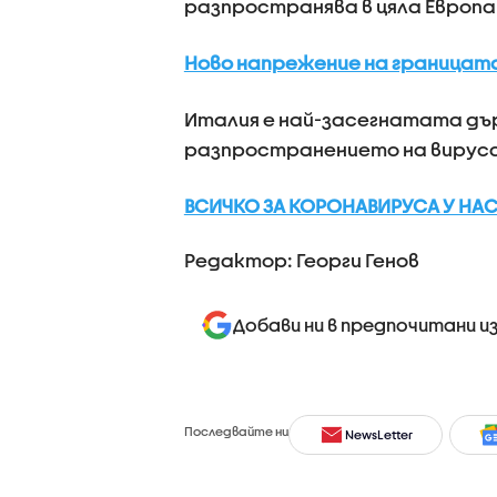
разпространява в цяла Европа
Ново напрежение на границата 
Италия е най-засегнатата дър
разпространението на вируса,
ВСИЧКО ЗА КОРОНАВИРУСА У НАС 
Редактор: Георги Генов
Добави ни в предпочитани и
Последвайте ни
NewsLetter