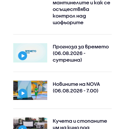
мантинелите и как се
осъществява
контрол над
шофьорите
Прогноза за времето
(06.08.2026 -
сутрешна)
Новините на NOVA
(06.08.2026 - 7.00)
Кучета и стопаните
им на кино под