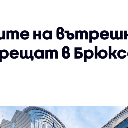
ите на вътреш
срещат в Брюкс