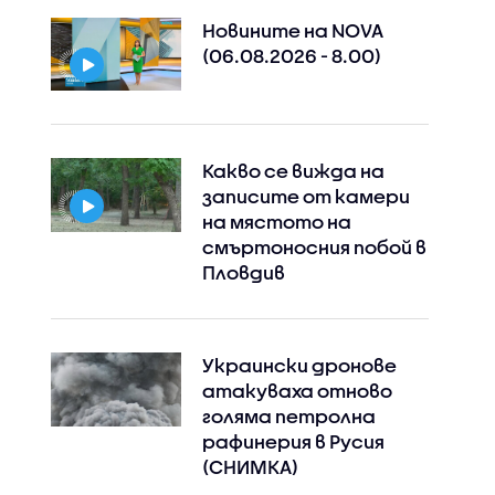
Новините на NOVA
(06.08.2026 - 8.00)
Какво се вижда на
записите от камери
на мястото на
смъртоносния побой в
Пловдив
Украински дронове
атакуваха отново
голяма петролна
Instagram
Facebook
рафинерия в Русия
(СНИМКА)