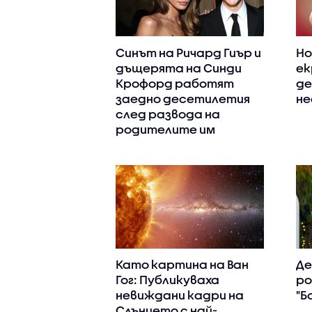
Синът на Ричард Гиър и
Но
дъщерята на Синди
ек
Крофорд работят
де
заедно десетилетия
не
след развода на
родителите им
Като картина на Ван
Де
Гог: Публикуваха
ро
невиждани кадри на
"Б
Слънцето с най-