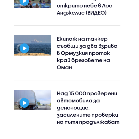
открито небе в Лос
Анджелис (ВИДЕО)
Екипаж на танкер
съобщи за два взрива
в Ормузкия проток
край бреговете на
Оман
Над 15 000 проверени
автомобила за
денонощие,
засилените проверки
на пътя продължават