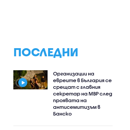
ПОСЛЕДНИ
Организации на
евреите в България се
срещат с главния
секретар на МВР след
проявата на
антисемитизъм в
Банско