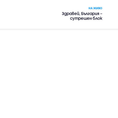
НА ЖИВО
Здравей, България –
сутрешен блок