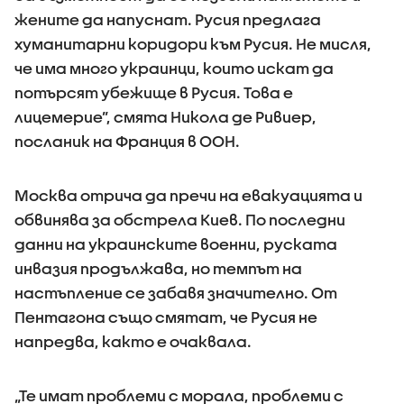
жените да напуснат. Русия предлага
хуманитарни коридори към Русия. Не мисля,
че има много украинци, които искат да
потърсят убежище в Русия. Това е
лицемерие”, смята Никола де Ривиер,
посланик на Франция в ООН.
Москва отрича да пречи на евакуацията и
обвинява за обстрела Киев. По последни
данни на украинските военни, руската
инвазия продължава, но темпът на
настъпление се забавя значително. От
Пентагона също смятат, че Русия не
напредва, както е очаквала.
„Те имат проблеми с морала, проблеми с