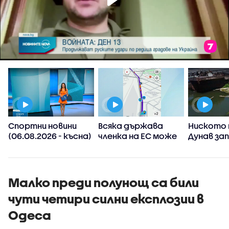
Спортни новини
Всяка държава
Ниското 
(06.08.2026 - късна)
членка на ЕС може
Дунав за
а
да реши да
АЕЦ-овет
ограничи
споделянето в
приложения на
Малко преди полунощ са били
информация къде
чути четири силни експлозии в
има проверки на
пътя
Одеса