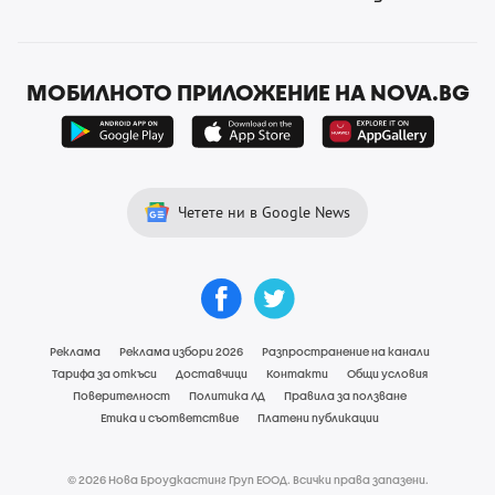
МОБИЛНОТО ПРИЛОЖЕНИЕ НА NOVA.BG
Четете ни в Google News
Реклама
Реклама избори 2026
Разпространение на канали
Тарифа за откъси
Доставчици
Контакти
Общи условия
Поверителност
Политика ЛД
Правила за ползване
Етика и съответствие
Платени публикации
© 2026 Нова Броудкастинг Груп ЕООД. Всички права запазени.