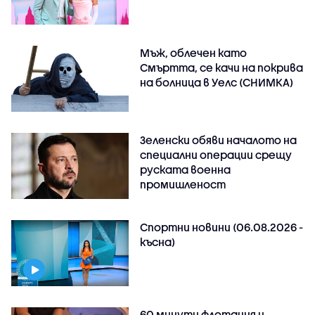
Мъж, облечен като
Смъртта, се качи на покрива
на болница в Уелс (СНИМКА)
Зеленски обяви началото на
специални операции срещу
руската военна
промишленост
Спортни новини (06.08.2026 -
късна)
60 минути флотация и