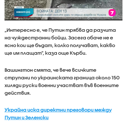
„Интересно е, че Путин трябва да разчита
на чуждестранни бойци. Засега обаче не е
ясно кои ще бъдат, колко получават, какво
ще им плащат”, каза още Кърби.
Вашингтон смята, че вече всичките
струпани по украинската граница около 150
хиляди руски военни участват във военните
действия.
Украйна иска директни преговори между
Путин и Зеленски