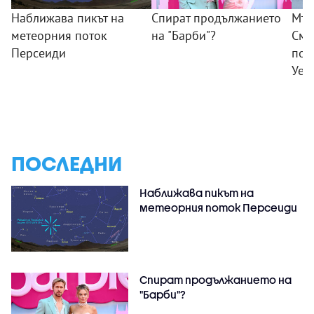
Наближава пикът на
Спират продължанието
Мъж
метеорния поток
на "Барби"?
Смъ
Персеиди
пок
Уел
ПОСЛЕДНИ
Наближава пикът на
метеорния поток Персеиди
Спират продължанието на
"Барби"?