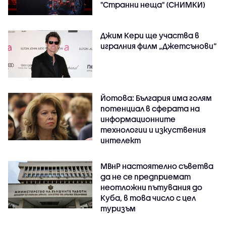
"Странни неща" (СНИМКИ)
Джим Кери ще участва в
игралния филм „Джетсънови“
Йотова: България има голям
потенциал в сферата на
информационните
технологии и изкуствения
интелект
МВнР настоятелно съветва
да не се предприемат
неотложни пътувания до
Куба, в това число с цел
туризъм