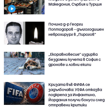
Македония, Сърбия и Турция
Почина д-р Георги
Поптодоров – дългогодишен
неврохирург в „Пирогов“
„Екоравновесие“ издирва
бездомни кучета в София с
дронове и ловни екипи
Кризата във ФИФА се
задълбочава: УЕФА отказва
подкрепа за Инфантино,
Йордания получи бонуси след
отправени критики