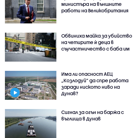
министъра на външните
работи на Великобритания
Обвиниха майка за убийство
на четирите ѝ деца в
съучастничество с баба им
Има ли опасност АЕЦ
„Козлодуй” да спре работа
заради ниското ниво на
Дунав?
Сигнал за огън на баржа с
въглища в Дунав