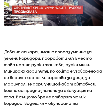
„Това не са хора, имаше споразумение за
зелени коридори, проработи ли? Вместо
това имаше руски танкове, руски мини.
Минираха дори пътя, по който е уговорено да
се внасят храна, лекарства за деца, за
Мариупол. Те дори унищожават автобуси,
които са предназначени за евакуация на
хора. В същото време отварят малък
коридор, водещ към окупираната