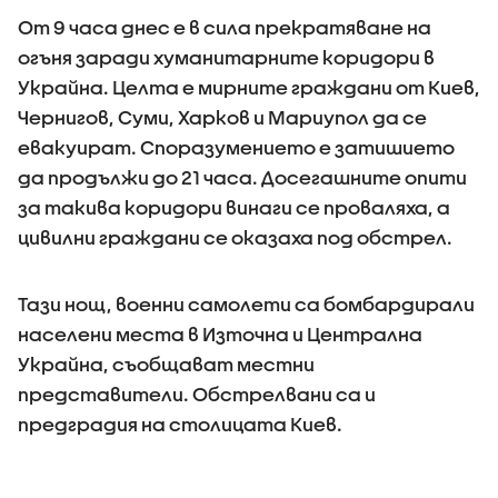
От 9 часа днес е в сила прекратяване на
огъня заради хуманитарните коридори в
Украйна. Целта е мирните граждани от Киев,
Чернигов, Суми, Харков и Мариупол да се
евакуират. Споразумението е затишието
да продължи до 21 часа. Досегашните опити
за такива коридори винаги се проваляха, а
цивилни граждани се оказаха под обстрел.
Тази нощ, военни самолети са бомбардирали
населени места в Източна и Централна
Украйна, съобщават местни
представители. Обстрелвани са и
предградия на столицата Киев.