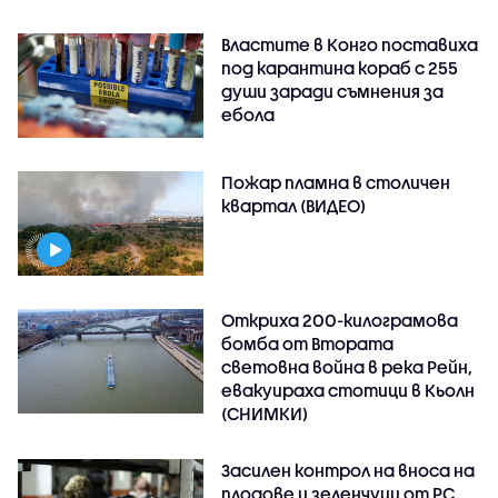
Властите в Конго поставиха
под карантина кораб с 255
души заради съмнения за
ебола
Пожар пламна в столичен
квартал (ВИДЕО)
Откриха 200-килограмова
бомба от Втората
световна война в река Рейн,
евакуираха стотици в Кьолн
(СНИМКИ)
Засилен контрол на вноса на
плодове и зеленчуци от РС