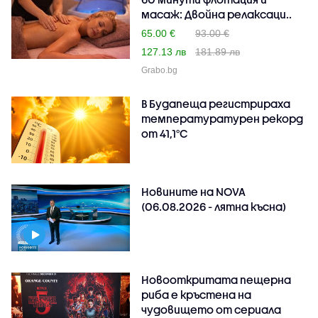
масаж: Двойна релаксаци..
65.00 €
93.00 €
127.13 лв
181.89 лв
Grabo.bg
В Будапеща регистрираха
температуратурен рекорд
от 41,1°C
Новините на NOVA
(06.08.2026 - лятна късна)
Новооткритата пещерна
риба е кръстена на
чудовището от сериала