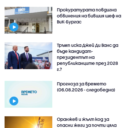
Прокуратурата повдигна
обвинения на бившия шеф на
ВиК-Бургас
Тръмп иска Джей Ди Ванс да
бъде кандидат-
президентът на
републиканците през 2028
г.?
Прогноза за времето
(06.08.2026 - следобедна)
Оранжев и жълт код за
опасни жеги за почти цяла