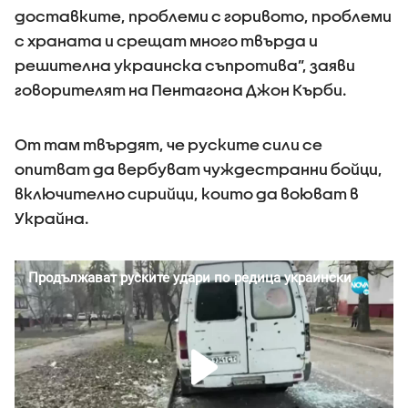
доставките, проблеми с горивото, проблеми
с храната и срещат много твърда и
решителна украинска съпротива”, заяви
говорителят на Пентагона Джон Кърби.
От там твърдят, че руските сили се
опитват да вербуват чуждестранни бойци,
включително сирийци, които да воюват в
Украйна.