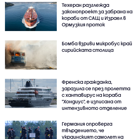
Техеран разглежда
законопроект за забрана на
кораби от САЩ и Израел в
Ормузкия проток
Бомба взриви микробус край
сирийската столица
Френска гражданка,
заразила се през пролетта
с хантавирус на кораба
"Хондиус", е изписана от
интензивното отделение
Германия опроверга
твърдението, че
украинският самолет на