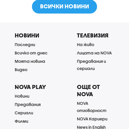
ВСИЧКИ НОВИНИ
НОВИНИ
ТЕЛЕВИЗИЯ
Последни
На живо
Всичко от днес
Лицата на NOVA
Моята новина
Предавания и
сериали
Видео
NOVA PLAY
ОЩЕ ОТ
NOVA
Новини
NOVA
Предавания
отговорност
Сериали
NOVA Кариери
Филми
News in English