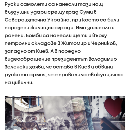
Руски самолети са нанесли тази нощ
въздушни удари срещу град Суми в
Североизточна Украйна, при което са били
поразени жилищни сгради. Има загинали и
ранени. Бомби са нанесли щети и върху
петролни складове в Житомир и Черников,
западно от Киев. А в поредно
видеообращение президентът Володимир
Зеленски заяви, че остава в Киев и обвини
руската армия, че е провалила евакуацията
на цивилни.