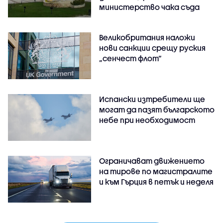
министерство чака съда
Великобритания наложи
нови санкции срещу руския
„сенчест флот“
Испански изтребители ще
могат да пазят българското
небе при необходимост
Ограничават движението
на тирове по магистралите
и към Гърция в петък и неделя