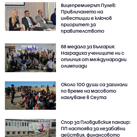
Вицепремиерът Пулев:
Привличането на
инвестиции е ключов
приоритет за
правителството
68 медала за България:
Наградиха учениците ни с
отличия от международни
олимпиади
Около 100 души са загинали
по време на масовото
нахлуване в Сеута
Спор за Пловдивския панаир:
ПП настоява за незабавни
действия, финансовото