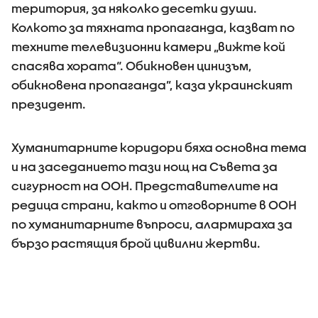
територия, за няколко десетки души.
Колкото за тяхната пропаганда, казват по
техните телевизионни камери „вижте кой
спасява хората“. Обикновен цинизъм,
обикновена пропаганда”, каза украинският
президент.
Хуманитарните коридори бяха основна тема
и на заседанието тази нощ на Съвета за
сигурност на ООН. Представителите на
редица страни, както и отговорните в ООН
по хуманитарните въпроси, алармираха за
бързо растящия брой цивилни жертви.