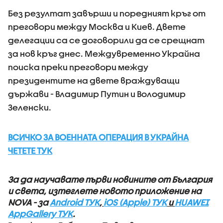
Без резултат завърши и поредният кръг от
преговори между Москва и Киев. Двете
делегации са се договорили да се срещнат
за нов кръг днес. Междувременно Украйна
поиска преки преговори между
президентите на двете враждуващи
държави - Владимир Путин и Володимир
Зеленски.
ВСИЧКО ЗА ВОЕННАТА ОПЕРАЦИЯ В УКРАЙНА
ЧЕТЕТЕ ТУК
За да научавате първи новините от България
и света, изтеглете новото приложение на
NOVA - за
Android ТУК
,
iOS (Apple) ТУК
и
HUAWEI
AppGallery ТУК
.