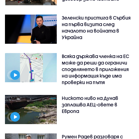
Зеленски пристига в Сърбия
на първа визита след
началото на войната в
Украйна
Всяка държава членка на ЕС
може да реши да ограничи
споделянето в приложения
на информация къде има
проверки на пътя
Ниското ниво на Дунав
заплашва АЕЦ-овете в
Европа
Румен Радев разговаря с