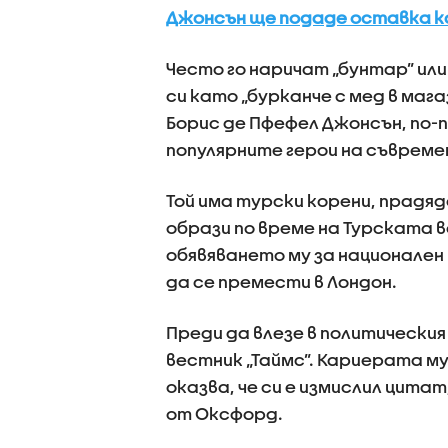
Джонсън ще подаде оставка к
Често го наричат „бунтар” или
си като „бурканче с мед в маг
Борис де Пфефел Джонсън, по-п
популярните герои на съвреме
Той има турски корени, прадяд
образи по време на Турската 
обявяването му за национале
да се премести в Лондон.
Преди да влезе в политически
вестник „Таймс”. Кариерата м
оказва, че си е измислил цита
от Оксфорд.