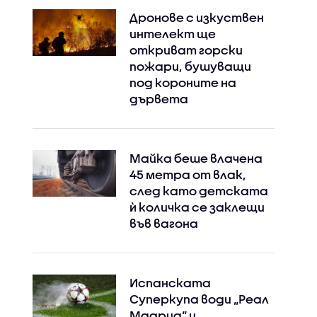
Дронове с изкуствен
интелект ще
откриват горски
пожари, бушуващи
под короните на
дървета
Майка беше влачена
45 метра от влак,
след като детската
ѝ количка се заклещи
във вагона
Испанската
Суперкупа води „Реал
Мадрид“ и