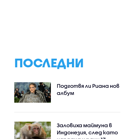
 бурна
Износът на ток е
Засилен контрол
 есен?
рекорден, АЕЦ
вноса на плодов
„Козлодуй“ работи
зеленчуци от РС
нормално въпреки
Македония, Сърб
ниските нива на
Турция
Дунав, увери
енергийният
ПОСЛЕДНИ
министър
Подготвя ли Риана нов
албум
Заловиха маймуна в
Индонезия, след като