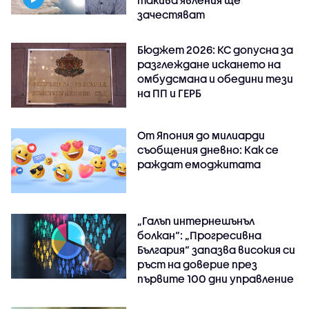
зачестяват
Бюджет 2026: КС допусна за
разглеждане искането на
омбудсмана и обедини тези
на ПП и ГЕРБ
От Япония до милиарди
съобщения дневно: Как се
раждат емоджитата
„Галъп интернешънъл
болкан“: „Прогресивна
България“ запазва високия си
ръст на доверие през
първите 100 дни управление