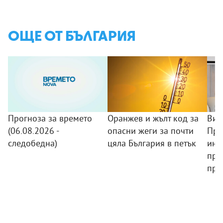
ОЩЕ ОТ БЪЛГАРИЯ
Прогноза за времето
Оранжев и жълт код за
Виц
(06.08.2026 -
опасни жеги за почти
При
следобедна)
цяла България в петък
инв
при
пра