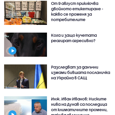
От 9 август приключва
двойното етикетиране -
какво се променя за
потребителите
Кога и защо кучетата
реагират агресивно?
Разследват за данъчни
измами бившата посланичка
на Украйна в САЩ
Инж. Иван Иванов: Ниските
нива на Дунав са последица
от климатичните промени,
такива явления ще