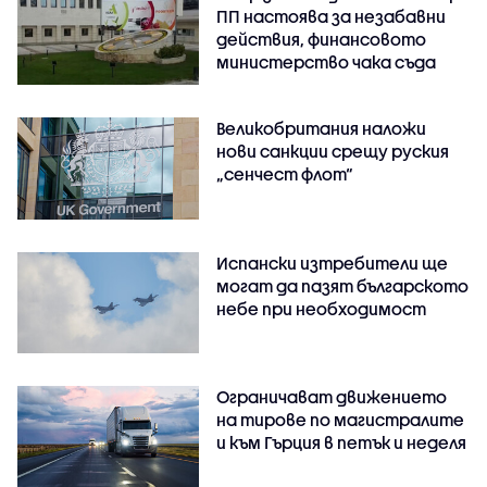
ПП настоява за незабавни
действия, финансовото
министерство чака съда
Великобритания наложи
нови санкции срещу руския
„сенчест флот“
Испански изтребители ще
могат да пазят българското
небе при необходимост
Ограничават движението
на тирове по магистралите
и към Гърция в петък и неделя