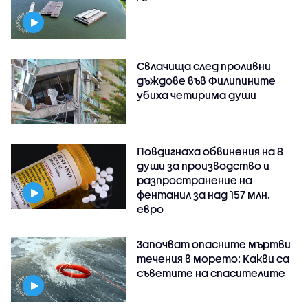
Свлачища след проливни
дъждове във Филипините
убиха четирима души
Повдигнаха обвинения на 8
души за производство и
разпространение на
фентанил за над 157 млн.
евро
Започват опасните мъртви
течения в морето: Какви са
съветите на спасителите