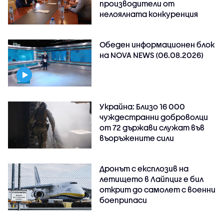
производители от
нелоялната конкуренция
Обеден информационен блок
на NOVA NEWS (06.08.2026)
Украйна: Близо 16 000
чуждестранни доброволци
от 72 държави служат във
въоръжените сили
Дронът с експлозив на
летището в Лайпциг е бил
открит до самолет с военни
боеприпаси