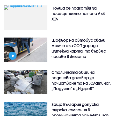
Полша се подготвя за
посещението на папа Лъв
XIV
Шофьор на автобус свали
момче със СОП заради
изтекла карта, то вървя с
часове в жегата
Столичната община
подписва договор за
почистването на „Слатина”,
„Подуяне” и „Изгрев”
Защо България допуска
турска компания в
проучванията за нефт и газ