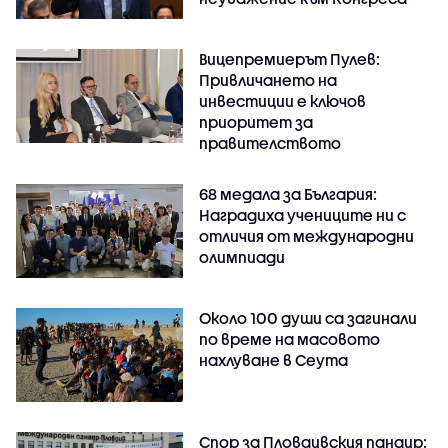
Вицепремиерът Пулев:
Привличането на
инвестиции е ключов
приоритет за
правителството
68 медала за България:
Наградиха учениците ни с
отличия от международни
олимпиади
Около 100 души са загинали
по време на масовото
нахлуване в Сеута
Спор за Пловдивския панаир: