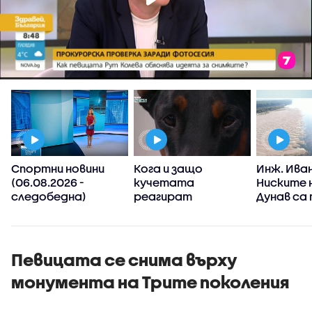
Спортни новини
Кога и защо
Инж. Иван
а
(06.08.2026 -
кучетата
Ниските 
т
следобедна)
реагират
Дунав са
агресивно?
от клим
промени,
явления 
зачестя
Певицата се снима върху
монумента на Трите поколения