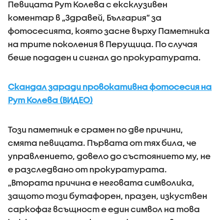
Певицата Рут Колева с ексклузивен
коментар в „Здравей, България” за
фотосесията, която засне върху Паметника
на трите поколения в Перущица. По случая
беше подаден и сигнал до прокуратурата.
Скандал заради провокативна фотосесия на
Рут Колева (ВИДЕО)
Този паметник е срамен по две причини,
смята певицата. Първата от тях била, че
управлението, довело до състоянието му, не
е разследвано от прокуратурата.
„Втората причина е неговата символика,
защото този бутафорен, празен, изкуствен
саркофаг всъщност е един символ на това