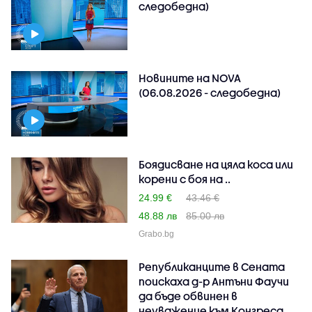
следобедна)
Новините на NOVA
(06.08.2026 - следобедна)
Боядисване на цяла коса или
корени с боя на ..
24.99 €
43.46 €
48.88 лв
85.00 лв
Grabo.bg
Републиканците в Сената
поискаха д-р Антъни Фаучи
да бъде обвинен в
неуважение към Конгреса