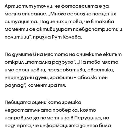
Артистът уточни, че фотосесията е за
модно списание. „Много сериозно подцених
ситуацията. Подцених и това, че в такива
моменти се активизират псевдопатриоти и
политици”, призна Рут Колева.
По думите й на мястото на снимките екипът
открил „тотална разруха”. „На това място
има спринцовки, презервативи, свастики,
нецензурни думи, графити – абсолютен
разпад”, коментира тя.
Певицата оцени като грешка
недостатъчната проверка, която
направила за паметника в Перущица, но
подчерта, че информацията за него била