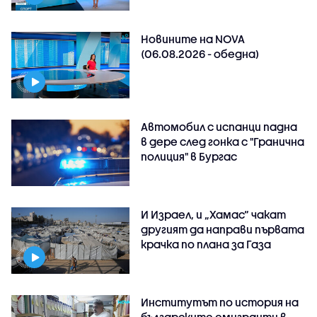
Новините на NOVA
(06.08.2026 - обедна)
Автомобил с испанци падна
в дере след гонка с "Гранична
полиция" в Бургас
И Израел, и „Хамас“ чакат
другият да направи първата
крачка по плана за Газа
Институтът по история на
българските емигранти в