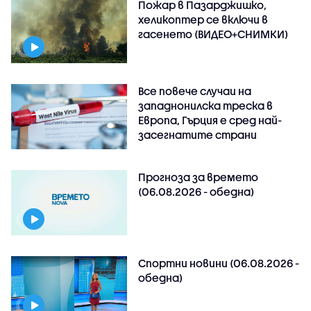
Пожар в Пазарджишко,
хеликоптер се включи в
гасенето (ВИДЕО+СНИМКИ)
Все повече случаи на
западнонилска треска в
Европа, Гърция е сред най-
засегнатите страни
Прогноза за времето
(06.08.2026 - обедна)
Спортни новини (06.08.2026 -
обедна)