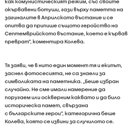
как комунистическият режим, със своите
окървавени ботуши, гази върху паметта на
загиналите в Априлското въстание и се
опитва да припише същото геройство на
Септемврийското въстание, което е кървав
преврат”, коментира Колева.
Тя заяви, че в нито един момент тя и екипът,
заснел фотосесията, не са знаели за
символиката на паметника. „Беше избран
случайно. Не сме имали намерение да
поругаем или оскверним каквато и да било
историческа памет, свързана
с българските герои”, категорична беше
Колева, която се извини за случилото се.