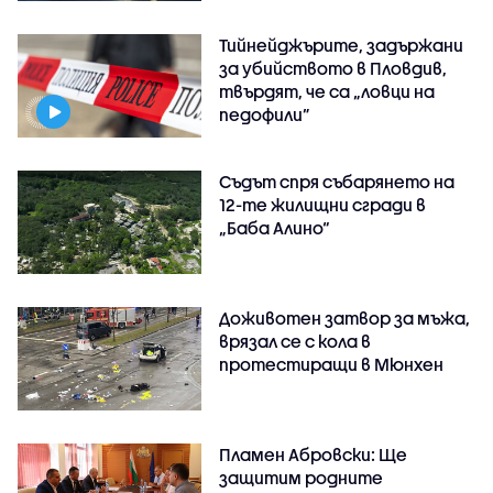
Тийнейджърите, задържани
за убийството в Пловдив,
твърдят, че са „ловци на
педофили”
Съдът спря събарянето на
12-те жилищни сгради в
„Баба Алино“
Доживотен затвор за мъжа,
врязал се с кола в
протестиращи в Мюнхен
Пламен Абровски: Ще
защитим родните