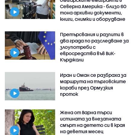
Северна Америка - близо 60
тона архивни документи,
книги, снимки и оборудване
Претърсвания и разпити в
два града по разследване за
злоупотреби с
евросредства във ВиК-
Кърджали
Иран и Оман се разбраха за
маршрута на търговските
кораби през Ормузкия
проток
Жена от Варна търси
истината за внезапната
смърт на детето си в края
на деветия месец