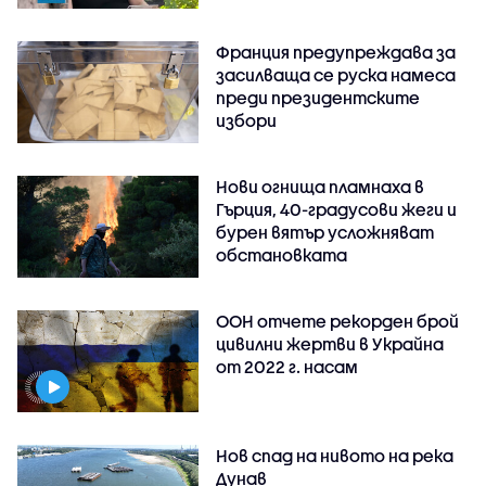
Франция предупреждава за
засилваща се руска намеса
преди президентските
избори
Нови огнища пламнаха в
Гърция, 40-градусови жеги и
бурен вятър усложняват
обстановката
ООН отчете рекорден брой
цивилни жертви в Украйна
от 2022 г. насам
Нов спад на нивото на река
Дунав