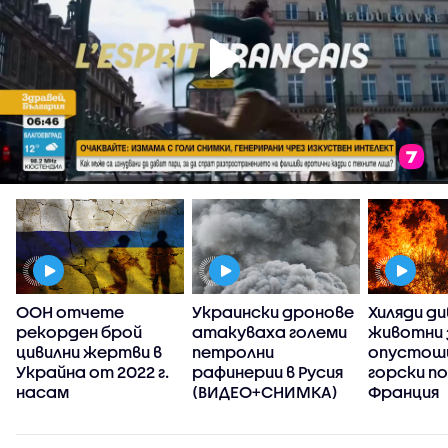
ООН отчете
Украински дронове
Хиляди ди
рекорден брой
атакуваха големи
животни 
цивилни жертви в
петролни
опустош
Украйна от 2022 г.
рафинерии в Русия
горски п
насам
(ВИДЕО+СНИМКА)
Франция