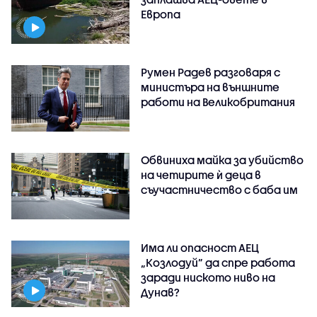
Европа
Румен Радев разговаря с
министъра на външните
работи на Великобритания
Обвиниха майка за убийство
на четирите ѝ деца в
съучастничество с баба им
Има ли опасност АЕЦ
„Козлодуй” да спре работа
заради ниското ниво на
Дунав?