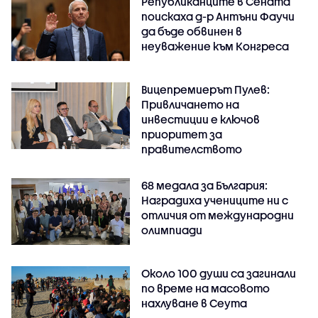
Републиканците в Сената
поискаха д-р Антъни Фаучи
да бъде обвинен в
неуважение към Конгреса
Вицепремиерът Пулев:
Привличането на
инвестиции е ключов
приоритет за
правителството
68 медала за България:
Наградиха учениците ни с
отличия от международни
олимпиади
Около 100 души са загинали
по време на масовото
нахлуване в Сеута