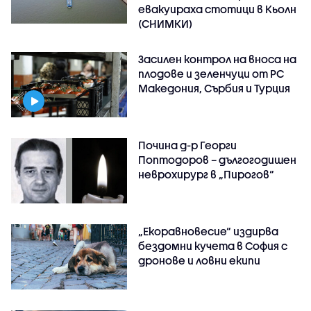
евакуираха стотици в Кьолн
(СНИМКИ)
Засилен контрол на вноса на
плодове и зеленчуци от РС
Македония, Сърбия и Турция
Почина д-р Георги
Поптодоров – дългогодишен
неврохирург в „Пирогов“
„Екоравновесие“ издирва
бездомни кучета в София с
дронове и ловни екипи