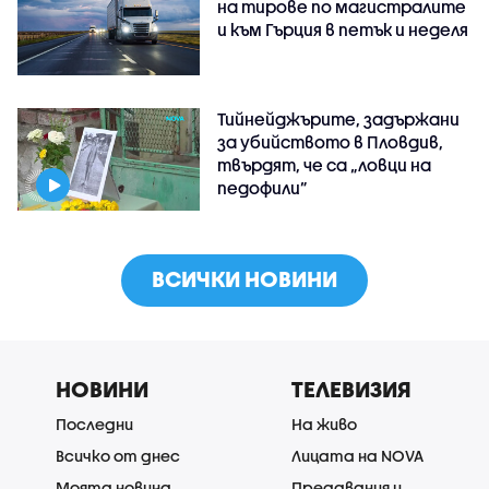
на тирове по магистралите
и към Гърция в петък и неделя
Тийнейджърите, задържани
за убийството в Пловдив,
твърдят, че са „ловци на
педофили”
ВСИЧКИ НОВИНИ
НОВИНИ
ТЕЛЕВИЗИЯ
Последни
На живо
Всичко от днес
Лицата на NOVA
Моята новина
Предавания и