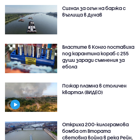
Сигнал за огън на баржа с
въглища в Дунав
Властите в Конго поставиха
под карантина кораб с 255
души заради съмнения за
ебола
Пожар пламна в столичен
квартал (ВИДЕО)
Откриха 200-килограмова
бомба от Втората
световна война в река Рейн,