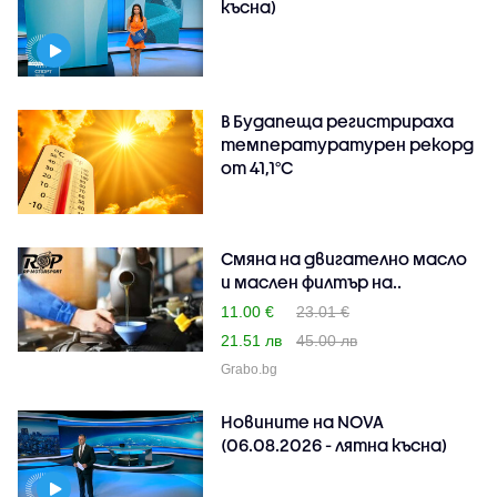
късна)
В Будапеща регистрираха
температуратурен рекорд
от 41,1°C
Смяна на двигателно масло
и маслен филтър на..
11.00 €
23.01 €
21.51 лв
45.00 лв
Grabo.bg
Новините на NOVA
(06.08.2026 - лятна късна)