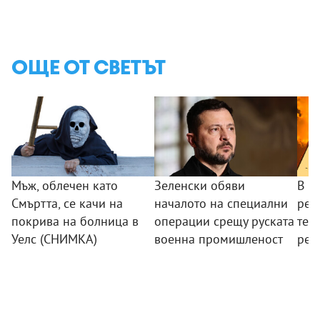
ОЩЕ ОТ СВЕТЪТ
Мъж, облечен като
Зеленски обяви
В Б
Смъртта, се качи на
началото на специални
рег
покрива на болница в
операции срещу руската
тем
Уелс (СНИМКА)
военна промишленост
рек