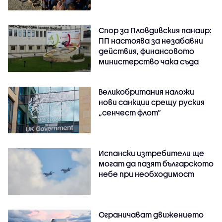
Спор за Пловдивския панаир:
ПП настоява за незабавни
действия, финансовото
министерство чака съда
Великобритания наложи
нови санкции срещу руския
„сенчест флот“
Испански изтребители ще
могат да пазят българското
небе при необходимост
Ограничават движението