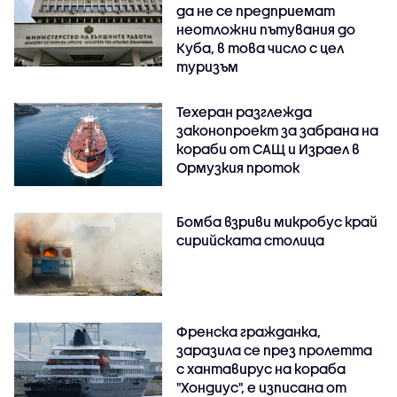
да не се предприемат
неотложни пътувания до
Куба, в това число с цел
туризъм
Техеран разглежда
законопроект за забрана на
кораби от САЩ и Израел в
Ормузкия проток
Бомба взриви микробус край
сирийската столица
Френска гражданка,
заразила се през пролетта
с хантавирус на кораба
"Хондиус", е изписана от