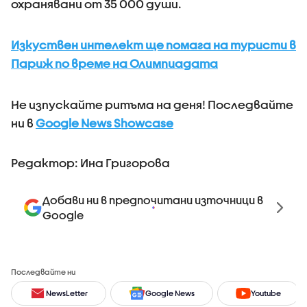
охранявани от 35 000 души.
Изкуствен интелект ще помага на туристи в
Париж по време на Олимпиадата
Не изпускайте ритъма на деня! Последвайте
ни в
Google News Showcase
Редактор: Ина Григорова
Добави ни в предпочитани източници в
Google
Последвайте ни
NewsLetter
Google News
Youtube