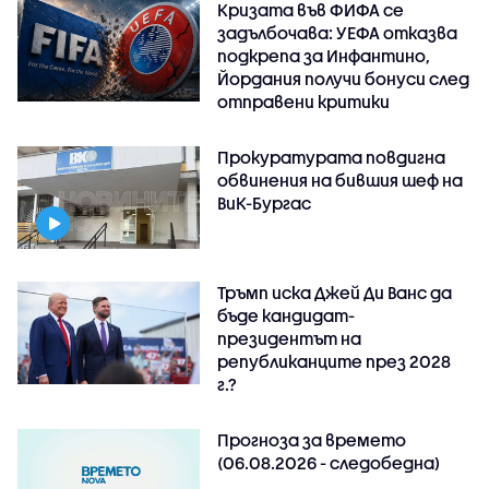
Кризата във ФИФА се
задълбочава: УЕФА отказва
подкрепа за Инфантино,
Йордания получи бонуси след
отправени критики
Прокуратурата повдигна
обвинения на бившия шеф на
ВиК-Бургас
Тръмп иска Джей Ди Ванс да
бъде кандидат-
президентът на
републиканците през 2028
г.?
Прогноза за времето
(06.08.2026 - следобедна)