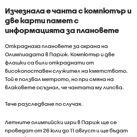
Изчезнала е чанта с компютър и
две карти памет с
информацията за плановете
Откраднаха плановете за охрана на
Олимпиадата в Париж. Компютър и две
флашки са били откраднати от
високопоставен служител на кметството.
Той е ползвал метрото, но при смяна на
влаковете осъзнал, че чантата му липсва.
Тече разследване по случая.
Летните олимпийски игри в Париж ще се
проведат от 26 юли до 11 август и ще бъдат