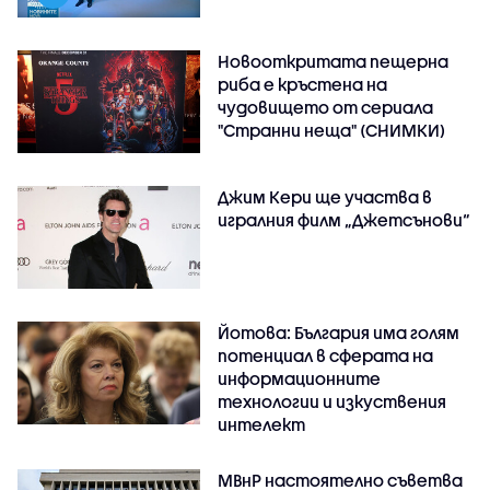
Новооткритата пещерна
риба е кръстена на
чудовището от сериала
"Странни неща" (СНИМКИ)
Джим Кери ще участва в
игралния филм „Джетсънови“
Йотова: България има голям
потенциал в сферата на
информационните
технологии и изкуствения
интелект
МВнР настоятелно съветва