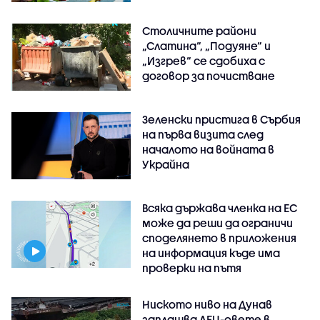
Столичните райони
„Слатина“, „Подуяне“ и
„Изгрев“ се сдобиха с
договор за почистване
Зеленски пристига в Сърбия
на първа визита след
началото на войната в
Украйна
Всяка държава членка на ЕС
може да реши да ограничи
споделянето в приложения
на информация къде има
проверки на пътя
Ниското ниво на Дунав
заплашва АЕЦ-овете в