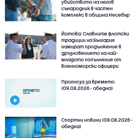
убийството на негов
сънародник в частен
комплекс в община Несебър
Йотова: Славните флотски
традиции на България
намират продължение в
дръзновението на най-
младото попълнение от
военноморски офицери
Прогноза за времето
(09.08.2026 - обедна)
Спортни новини (09.08.2026 -
обедна)