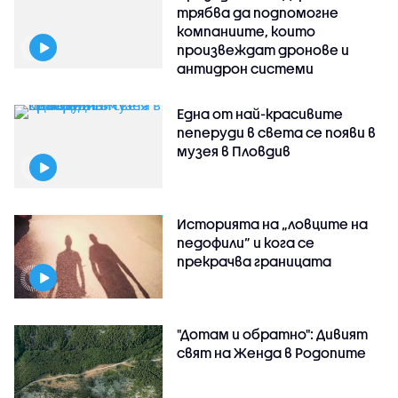
трябва да подпомогне
компаниите, които
произвеждат дронове и
антидрон системи
Една от най-красивите
пеперуди в света се появи в
музея в Пловдив
Историята на „ловците на
педофили” и кога се
прекрачва границата
"Дотам и обратно": Дивият
свят на Женда в Родопите