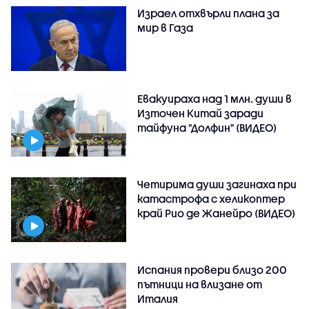
Израел отхвърли плана за
мир в Газа
Евакуираха над 1 млн. души в
Източен Китай заради
тайфуна "Долфин" (ВИДЕО)
Четирима души загинаха при
катастрофа с хеликоптер
край Рио де Жанейро (ВИДЕО)
Испания провери близо 200
пътници на влизане от
Италия