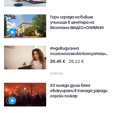
Гори сграда на бивше
училище в центъра на
Монтана (ВИДЕО+СНИМКИ)
Индивидуална
психологическа консултация
- в ..
20.45 €
28.12 €
Grabo.bg
20 хиляди души бяха
евакуирани в Канада заради
горски пожар