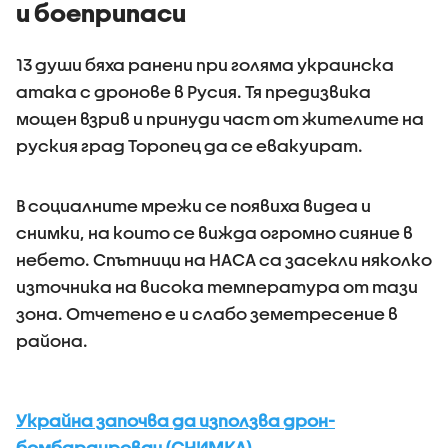
и боеприпаси
13 души бяха ранени при голяма украинска
атака с дронове в Русия. Тя предизвика
мощен взрив и принуди част от жителите на
руския град Торопец да се евакуират.
В социалните мрежи се появиха видеа и
снимки, на които се вижда огромно сияние в
небето. Спътници на НАСА са засекли няколко
източника на висока температура от тази
зона. Отчетено е и слабо земетресение в
района.
Украйна започва да използва дрон-
бомбардировач (СНИМКА)