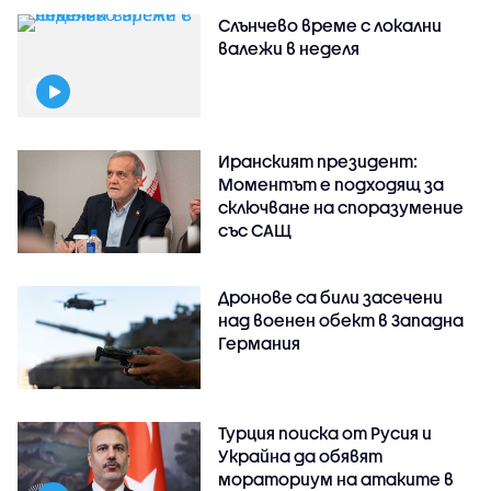
Слънчево време с локални
валежи в неделя
Иранският президент:
Моментът е подходящ за
сключване на споразумение
със САЩ
Дронове са били засечени
над военен обект в Западна
Германия
Турция поиска от Русия и
Украйна да обявят
мораториум на атаките в