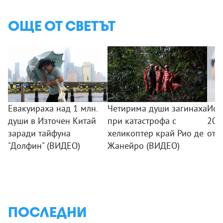
ОЩЕ ОТ СВЕТЪТ
Евакуираха над 1 млн.
Четирима души загинаха
Исп
души в Източен Китай
при катастрофа с
200
заради тайфуна
хеликоптер край Рио де
от 
"Долфин" (ВИДЕО)
Жанейро (ВИДЕО)
ПОСЛЕДНИ