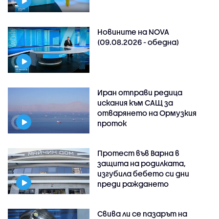
Новините на NOVA
(09.08.2026 - обедна)
Иран отправи редица
искания към САЩ за
отварянето на Ормузкия
проток
Протест във Варна в
защита на родилката,
изгубила бебето си дни
преди раждането
Свива ли се пазарът на