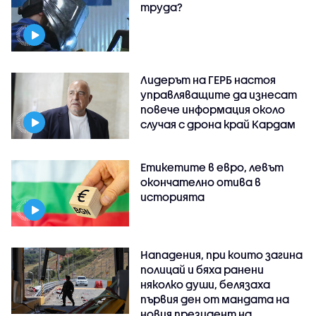
труда?
Лидерът на ГЕРБ настоя
управляващите да изнесат
повече информация около
случая с дрона край Кардам
Етикетите в евро, левът
окончателно отива в
историята
Нападения, при които загина
полицай и бяха ранени
няколко души, белязаха
първия ден от мандата на
новия президент на