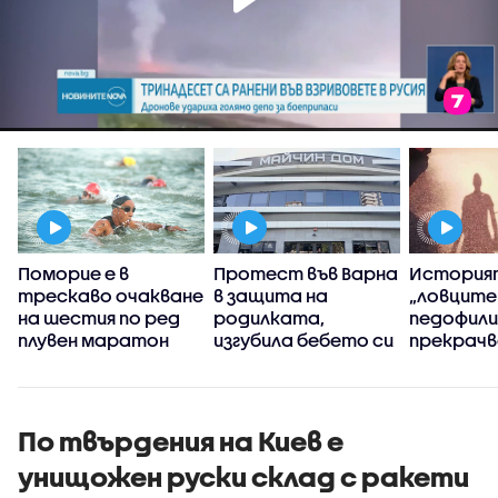
Поморие е в
Протест във Варна
История
трескаво очакване
в защита на
„ловците
на шестия по ред
родилката,
педофили”
плувен маратон
изгубила бебето си
прекрачв
дни преди
граница
раждането
По твърдения на Киев е
унищожен руски склад с ракети