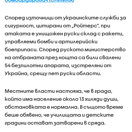
Според източници от украинските служби за
сигурност, цитирани от „Ройтерс”, при
атаката е унищожен руски склад с ракети,
управляеми бомби и артилерийски
боеприпаси. Според руското министерство
на отбраната през нощта са били свалени
54 безпилотни апарата, изстреляни от
Украйна, срещу пет руски области.
Местните власти настояха, че в града,
който има население около 13 хиляди души,
обстановката е нормална. В същото време
беше обявено, че училищата и детските
градини остават затворени в сряда.