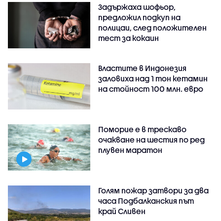
Задържаха шофьор,
предложил подкуп на
полицаи, след положителен
тест за кокаин
Властите в Индонезия
заловиха над 1 тон кетамин
на стойност 100 млн. евро
Поморие е в трескаво
очакване на шестия по ред
плувен маратон
Голям пожар затвори за два
часа Подбалканския път
край Сливен