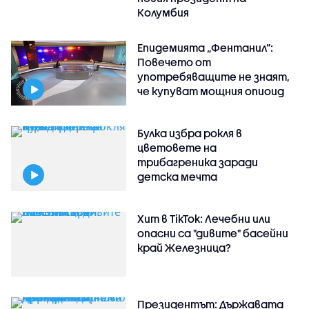
Колумбия
Епидемията „Фентанил”:
Повечето от
употребяващите не знаят,
че купуват мощния опиоид
Булка избра рокля в
цветовете на
трибагреника заради
детска мечта
Хит в TikTok: Лечебни или
опасни са "дивите" басейни
край Железница?
Президентът: Държавата