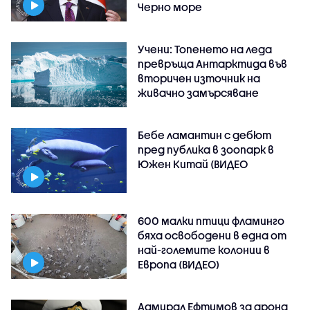
Черно море
Учени: Топенето на леда
превръща Антарктида във
вторичен източник на
живачно замърсяване
Бебе ламантин с дебют
пред публика в зоопарк в
Южен Китай (ВИДЕО
600 малки птици фламинго
бяха освободени в една от
най-големите колонии в
Европа (ВИДЕО)
Адмирал Ефтимов за дрона