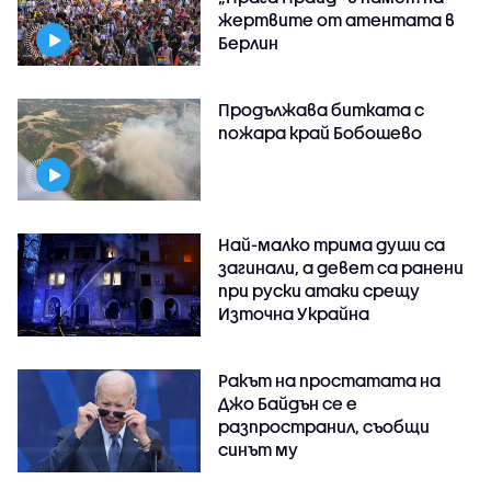
жертвите от атентата в
Берлин
Продължава битката с
пожара край Бобошево
Най-малко трима души са
загинали, а девет са ранени
при руски атаки срещу
Източна Украйна
Ракът на простатата на
Джо Байдън се е
разпространил, съобщи
синът му