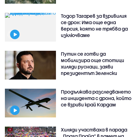
Тодор Тагарев за взривилия
се дрон: Има още една
версия, която не трябва да
изключваме
Путин се готви да
мобилизира още стотици
хиляди руснаци, заяви
президентът Зеленски
Продължава разследването
на инцидента с дрона, който
се взриви край Кардам
Хиляди участваха в парада
„Прага Прайд“ в памет на