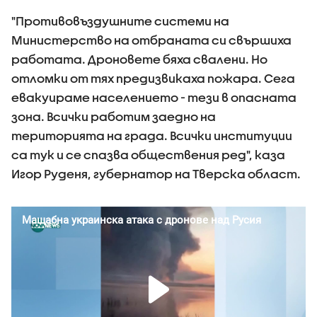
"Противовъздушните системи на
Министерство на отбраната си свършиха
работата. Дроновете бяха свалени. Но
отломки от тях предизвикаха пожара. Сега
евакуираме населението - тези в опасната
зона. Всички работим заедно на
територията на града. Всички институции
са тук и се спазва обществения ред", каза
Игор Руденя, губернатор на Тверска област.