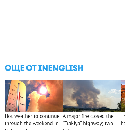
ОЩЕ ОТ INENGLISH
Hot weather to continue
A major fire closed the
The
through the weekend in
“Trakiya” highway; two
hav