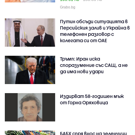
Grabo.bg
Путин обсъди ситуацията в
Персийския залив и Украйна в
телефонен разговор с
колегата си от ОАЕ
Тръмп: Иран иска
споразумение със САЩ, а не
да има нови удари
Издирват 58-годишен мъж
от Горна Оряховица
БАБХ спря внос на зеленчуци