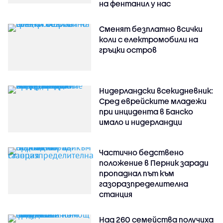
на фентанил у нас
Сменят безплатно всички
коли с електромобили на
гръцки остров
Нидерландски всекидневник:
Сред еврейските младежи
при инцидента в Банско
имало и нидерландци
Частично бедствено
положение в Перник заради
пропаднал път към
газоразпределителна
станция
Над 260 семейства получиха