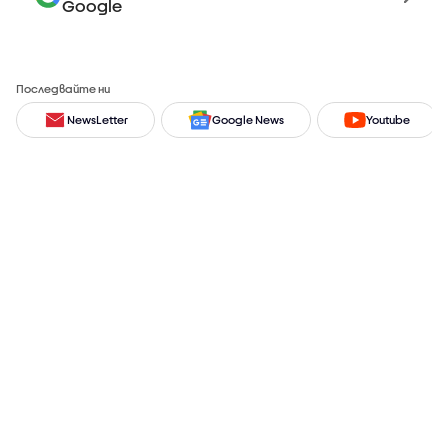
Google
Последвайте ни
NewsLetter
Google News
Youtube