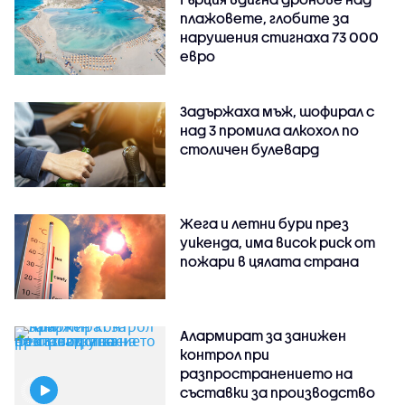
плажовете, глобите за
нарушения стигнаха 73 000
евро
Задържаха мъж, шофирал с
над 3 промила алкохол по
столичен булевард
Жега и летни бури през
уикенда, има висок риск от
пожари в цялата страна
Алармират за занижен
контрол при
разпространението на
съставки за производство