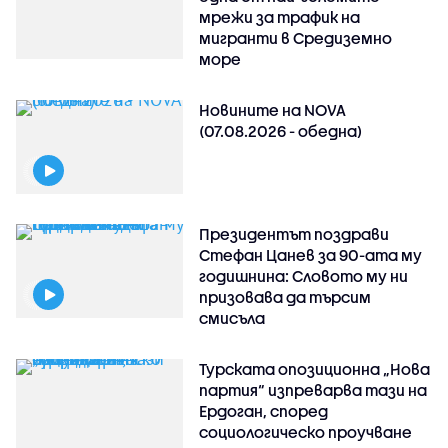
мрежи за трафик на
мигранти в Средиземно
море
Новините на NOVA
(07.08.2026 - обедна)
Президентът поздрави
Стефан Цанев за 90-ата му
годишнина: Словото му ни
призовава да търсим
смисъла
Турската опозиционна „Нова
партия“ изпреварва тази на
Ердоган, според
социологическо проучване