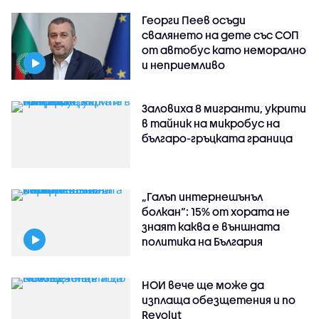
Георги Пеев осъди
свалянето на дете със СОП
от автобус като неморално
и неприемливо
Заловиха 8 мигранти, укрити
в тайник на микробус на
българо-гръцката граница
„Галъп интернешънъл
болкан“: 15% от хората не
знаят каква е външната
политика на България
НОИ вече ще може да
изплаща обезщетения и по
Revolut