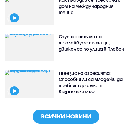
дом на международния
тенис
Счупиха стъкло на
тролейбус с пътници,
движел се по улица в Плевен
Генезис на агресията:
Способни ли са младежи да
пребият до смърт
възрастен мъж
ВСИЧКИ НОВИНИ