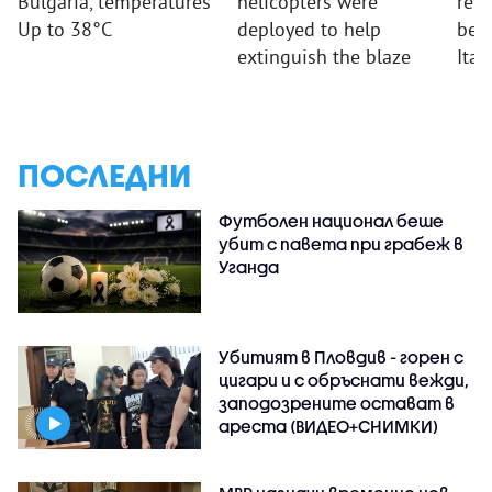
Bulgaria, temperatures
helicopters were
repo
Up to 38°C
deployed to help
beha
extinguish the blaze
Ital
ПОСЛЕДНИ
Футболен национал беше
убит с павета при грабеж в
Уганда
Убитият в Пловдив - горен с
цигари и с обръснати вежди,
заподозрените остават в
ареста (ВИДЕО+СНИМКИ)