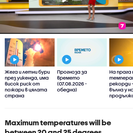
Жега и летни бури
Прогноза за
На прага 
през уикенда, има
времето
темпера
висок риск от
(07.08.2026 -
рекорди 
пожари в цялата
обедна)
вълна у н
страна
продълж
Maximum temperatures will be
between 20 and 25 degrees