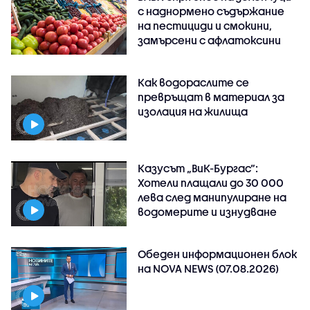
с наднормено съдържание
на пестициди и смокини,
замърсени с афлатоксини
Как водораслите се
превръщат в материал за
изолация на жилища
Казусът „ВиК-Бургас“:
Хотели плащали до 30 000
лева след манипулиране на
водомерите и изнудване
Обеден информационен блок
на NOVA NEWS (07.08.2026)