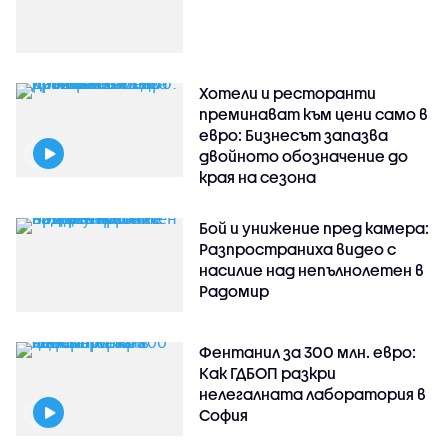
Хотели и ресторанти
преминават към цени само в
евро: Бизнесът запазва
двойното обозначение до
края на сезона
Бой и унижение пред камера:
Разпространиха видео с
насилие над непълнолетен в
Радомир
Фентанил за 300 млн. евро:
Как ГДБОП разкри
нелегалната лаборатория в
София