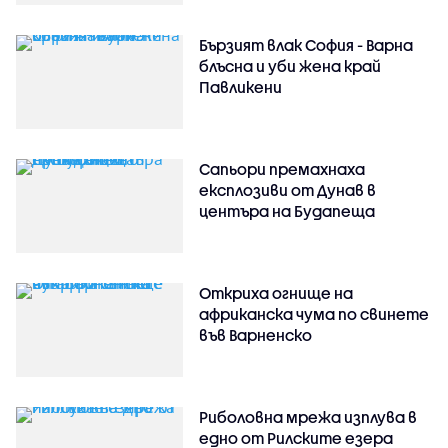
Бързият влак София - Варна
блъсна и уби жена край
Павликени
Сапьори премахнаха
експлозиви от Дунав в
центъра на Будапеща
Откриха огнище на
африканска чума по свинете
във Варненско
Риболовна мрежа изплува в
едно от Рилските езера