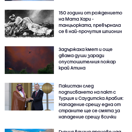
150 години от рождението
на Мата Хари -
танцьорката, превърнала
се в най-прочутия шпионин
Задържаха кмет и още
двама души заради
опустошителния пожар
край Атина
Пакистан след
подписването на пакт с
Турция и Саудитска Арабия:
Нападение срещу една от
страните ще се смята за
нападение срещу всички
Гърция вдигна дронове над