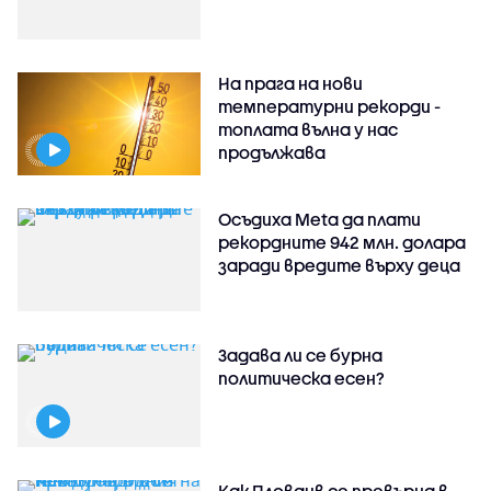
На прага на нови
температурни рекорди -
топлата вълна у нас
продължава
Осъдиха Meta да плати
рекордните 942 млн. долара
заради вредите върху деца
Задава ли се бурна
политическа есен?
Как Пловдив се превърна в