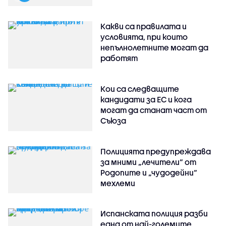
Какви са правилата и
условията, при които
непълнолетните могат да
работят
Кои са следващите
кандидати за ЕС и кога
могат да станат част от
Съюза
Полицията предупреждава
за мними „лечители“ от
Родопите и „чудодейни“
мехлеми
Испанската полиция разби
една от най-големите