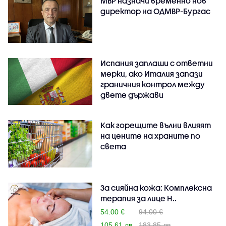
МВР назначи временно нов
директор на ОДМВР-Бургас
Испания заплаши с ответни
мерки, ако Италия запази
граничния контрол между
двете държави
Как горещите вълни влияят
на цените на храните по
света
За сияйна кожа: Комплексна
терапия за лице H..
54.00 €
94.00 €
105.61 лв
183.85 лв