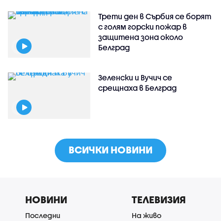
Трети ден в Сърбия се борят
с голям горски пожар в
защитена зона около
Белград
Зеленски и Вучич се
срещнаха в Белград
ВСИЧКИ НОВИНИ
НОВИНИ
ТЕЛЕВИЗИЯ
Последни
На живо