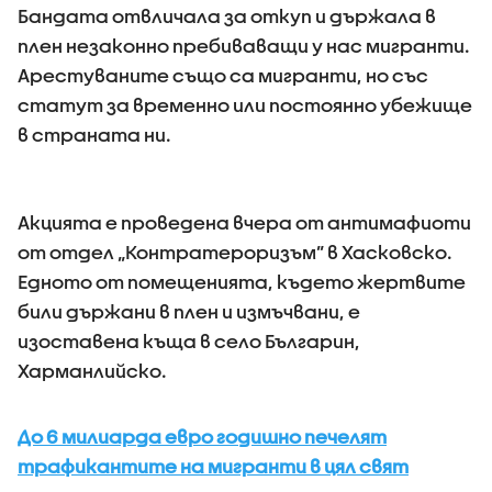
Бандата отвличала за откуп и държала в
плен незаконно пребиваващи у нас мигранти.
Арестуваните също са мигранти, но със
статут за временно или постоянно убежище
в страната ни.
Акцията е проведена вчера от антимафиоти
от отдел „Контратероризъм” в Хасковско.
Едното от помещенията, където жертвите
били държани в плен и измъчвани, е
изоставена къща в село Българин,
Харманлийско.
До 6 милиарда евро годишно печелят
трафикантите на мигранти в цял свят