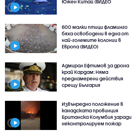
Южен Китай (ВИДЕО
600 малки птици фламинго
бяха освободени в една от
най-големите колонии в
Европа (ВИДЕО)
Адмирал Ефтимов за дрона
край Кардам: Няма
преднамерени действия
срещу България
Извънредно положение в
канадската провинция
Британска Колумбия заради
неконтролируем пожар