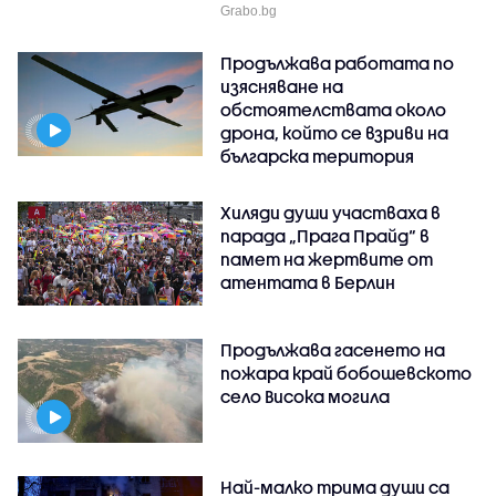
Grabo.bg
Продължава работата по
изясняване на
обстоятелствата около
дрона, който се взриви на
българска територия
Хиляди души участваха в
парада „Прага Прайд“ в
памет на жертвите от
атентата в Берлин
Продължава гасенето на
пожара край бобошевското
село Висока могила
Най-малко трима души са