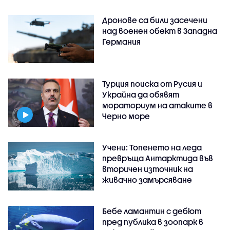
Дронове са били засечени
над военен обект в Западна
Германия
Турция поиска от Русия и
Украйна да обявят
мораториум на атаките в
Черно море
Учени: Топенето на леда
превръща Антарктида във
вторичен източник на
живачно замърсяване
Бебе ламантин с дебют
пред публика в зоопарк в