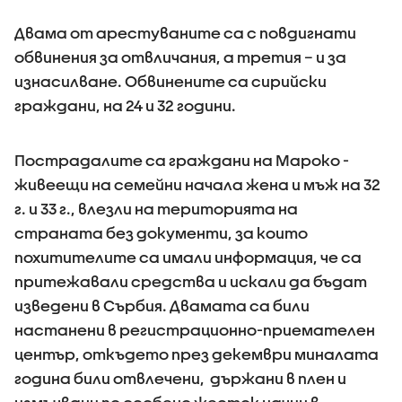
Двама от арестуваните са с повдигнати
обвинения за отвличания, а третия – и за
изнасилване. Обвинените са сирийски
граждани, на 24 и 32 години.
Пострадалите са граждани на Мароко -
живеещи на семейни начала жена и мъж на 32
г. и 33 г., влезли на територията на
страната без документи, за които
похитителите са имали информация, че са
притежавали средства и искали да бъдат
изведени в Сърбия. Двамата са били
настанени в регистрационно-приемателен
център, откъдето през декември миналата
година били отвлечени, държани в плен и