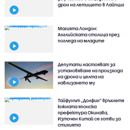
дрон на летището в Лайпциг
Магията Лондон:
Английската столица през
погледа на младите
Депутати настояват за
установяване на произхода
на дрона и целта на
навлизането му
Тайфунът „Долфин” връхлетя
южната японска
префектура Окинава,
Източен Китай се готви за
стихията