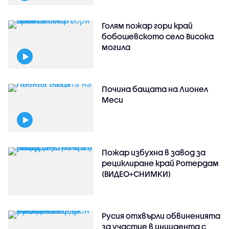
Голям пожар гори край
бобошевското село Висока
могила
Почина бащата на Лионел
Меси
Пожар избухна в завод за
рециклиране край Ротердам
(ВИДЕО+СНИМКИ)
Русия отхвърли обвиненията
за участие в инцидента с