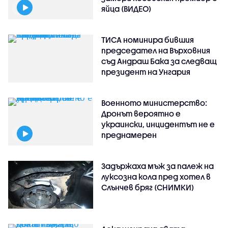
яйца (ВИДЕО)
ТИСА номинира бившия
председател на Върховния
съд Андраш Бака за следващ
президент на Унгария
Военното министерство:
Дронът вероятно е
украински, инцидентът не е
преднамерен
Задържаха мъж за палеж на
луксозна кола пред хотел в
Слънчев бряг (СНИМКИ)