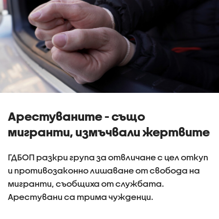
Арестуваните - също
мигранти, измъчвали жертвите
ГДБОП разкри група за отвличане с цел откуп
и противозаконно лишаване от свобода на
мигранти, съобщиха от службата.
Арестувани са трима чужденци.