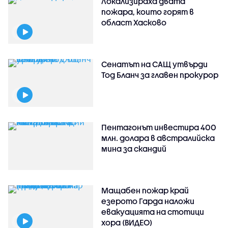
Локализираха двата
пожара, които горят в
област Хасково
Сенатът на САЩ утвърди
Тод Бланч за главен прокурор
Пентагонът инвестира 400
млн. долара в австралийска
мина за скандий
Мащабен пожар край
езерото Гарда наложи
евакуацията на стотици
хора (ВИДЕО)