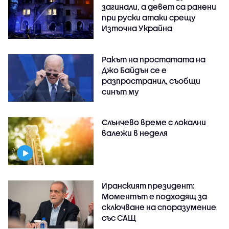
загинали, а девет са ранени
при руски атаки срещу
Източна Украйна
Ракът на простатата на
Джо Байдън се е
разпространил, съобщи
синът му
Слънчево време с локални
валежи в неделя
Иранският президент:
Моментът е подходящ за
сключване на споразумение
със САЩ