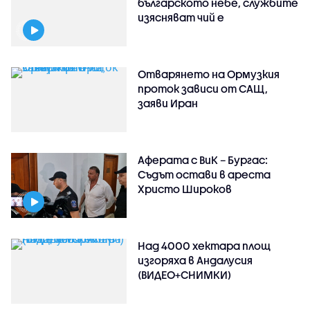
българското небе, службите
изясняват чий е
Отварянето на Ормузкия
проток зависи от САЩ,
заяви Иран
Аферата с ВиК – Бургас:
Съдът остави в ареста
Христо Широков
Над 4000 хектара площ
изгоряха в Андалусия
(ВИДЕО+СНИМКИ)