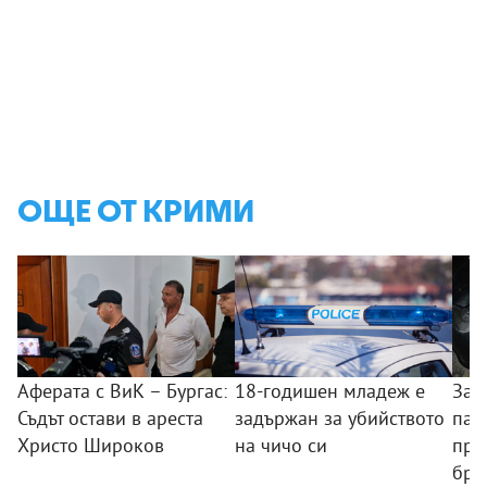
ОЩЕ ОТ КРИМИ
Аферата с ВиК – Бургас:
18-годишен младеж е
Зад
Съдът остави в ареста
задържан за убийството
пал
Христо Широков
на чичо си
пре
бря