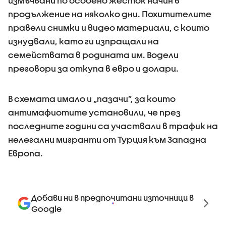
измъчвани по особено жесток начин в
продължение на няколко дни. Похитителите
правели снимки и видео материали, с които
изнудвали, като ги изпращали на
семействата в родината им. Водели
преговори за откупа в евро и долари.
В схемата имало и „пазачи”, за които
антимафиотите установили, че през
последните години са участвали в трафик на
нелегални мигранти от Турция към Западна
Европа.
Добави ни в предпочитани източници в
Google