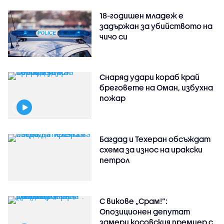
18-годишен младеж е
задържан за убийството на
чичо си
Снаряд удари кораб край
бреговете на Оман, избухна
пожар
Багдад и Техеран обсъждат
схема за износ на иракски
петрол
С викове „Срам!“:
Опозиционен депутат
замери косовския премиер с