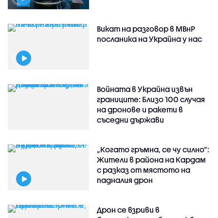
Викат на разговор в МВнР
посланика на Украйна у нас
Войната в Украйна извън
границите: Близо 100 случая
на дронове и ракети в
съседни държави
„Когато гръмна, се чу силно“:
Жители в района на Кардам
с разказ от мястото на
падналия дрон
Дрон се взриви в