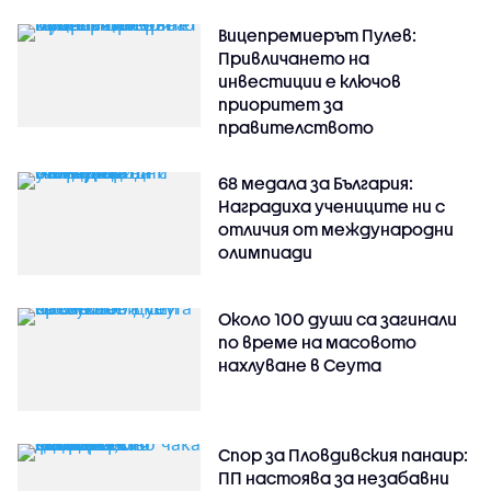
Вицепремиерът Пулев:
Привличането на
инвестиции е ключов
приоритет за
правителството
68 медала за България:
Наградиха учениците ни с
отличия от международни
олимпиади
Около 100 души са загинали
по време на масовото
нахлуване в Сеута
Спор за Пловдивския панаир:
ПП настоява за незабавни