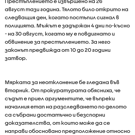
Престъплението е извършено на 26
август тази година. Тялото било открито на
следващия ден, когато постъпил сигнал в
полицията. Мъжът е задържан 4 дни по-късно
- на 30 август, когато му е повдигнато и
обвинение за престъплението. За него
законът предвижда от 10 до 20 години
затвор.
Мярката за неотклонение бе гледана във
вторник. От прокуратурата обясниха, че
съдът е приел аргументите, че въпреки
началния етап на разследването по делото
са събрани достатъчно и безспорни
доказателства, от които може да се
направи обосновано предположение относно