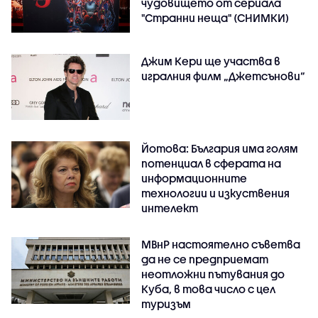
чудовището от сериала
"Странни неща" (СНИМКИ)
Джим Кери ще участва в
игралния филм „Джетсънови“
Йотова: България има голям
потенциал в сферата на
информационните
технологии и изкуствения
интелект
МВнР настоятелно съветва
да не се предприемат
неотложни пътувания до
Куба, в това число с цел
туризъм