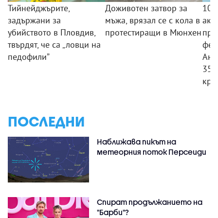
Тийнейджърите,
Доживотен затвор за
10 
задържани за
мъжа, врязал се с кола в
акц
убийството в Пловдив,
протестиращи в Мюнхен
про
твърдят, че са „ловци на
фен
педофили”
Ант
350
кри
ПОСЛЕДНИ
Наближава пикът на
метеорния поток Персеиди
Спират продължанието на
"Барби"?