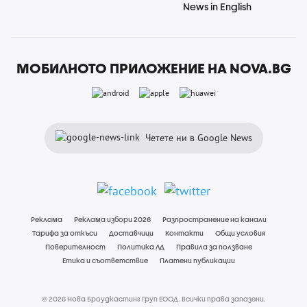
News in English
МОБИЛНОТО ПРИЛОЖЕНИЕ НА NOVA.BG
Четете ни в Google News
Реклама
Реклама избори 2026
Разпространение на канали
Тарифа за откъси
Доставчици
Контакти
Общи условия
Поверителност
Политика ЛД
Правила за ползване
Етика и съответствие
Платени публикации
© 2026 Нова Броудкастинг Груп ЕООД. Всички права запазени.