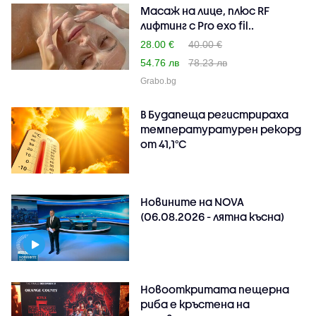
Масаж на лице, плюс RF
лифтинг с Pro exo fil..
28.00 €
40.00 €
54.76 лв
78.23 лв
Grabo.bg
В Будапеща регистрираха
температуратурен рекорд
от 41,1°C
Новините на NOVA
(06.08.2026 - лятна късна)
Новооткритата пещерна
риба е кръстена на