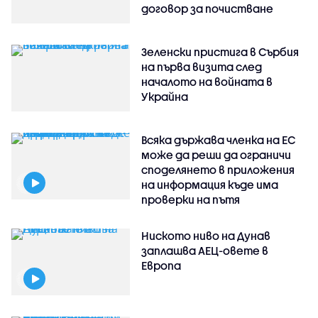
договор за почистване
Зеленски пристига в Сърбия
на първа визита след
началото на войната в
Украйна
Всяка държава членка на ЕС
може да реши да ограничи
споделянето в приложения
на информация къде има
проверки на пътя
Ниското ниво на Дунав
заплашва АЕЦ-овете в
Европа