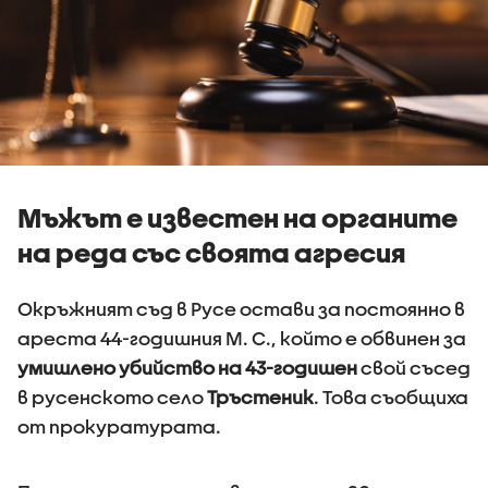
Мъжът е известен на органите
на реда със своята агресия
Окръжният съд в Русе остави за постоянно в
ареста 44-годишния М. С., който е обвинен за
умишлено убийство на 43-годишен
свой съсед
в русенското село
Тръстеник
. Това съобщиха
от прокуратурата.