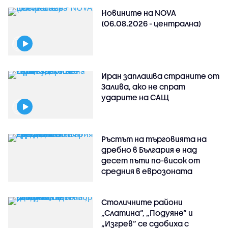
Новините на NOVA
(06.08.2026 - централна)
Иран заплашва страните от
Залива, ако не спрат
ударите на САЩ
Ръстът на търговията на
дребно в България е над
десет пъти по-висок от
средния в еврозоната
Столичните райони
„Слатина“, „Подуяне“ и
„Изгрев“ се сдобиха с