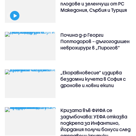
плодове и зеленчуци от РС
Македония, Сърбия и Турция
Почина д-р Георги
Поптодоров – дългогодишен
неврохирург в „Пирогов“
„Екоравновесие“ издирва
бездомни кучета в София с
дронове и ловни екипи
Кризата във ФИФА се
задълбочава: УЕФА отказва
подкрепа за Инфантино,
Йордания получи бонуси след
отправени критики