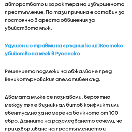
авторството и характера на извършеното
престъпление. По тази причина е оставил за
постоянно в ареста обвинения за
убийството мъж.
Удушен и с травми на гръдния кош: Жестоко
убийство на мъж в Русенско
Решението подлежи на обжалване пред
Великотърновския апелативен съд.
Двамата мъже се познавали, вероятно
между тях е възникнал битов конфликт или
евентуално за намерена банкнота от 100
евро. Данните на разследването сочели, че
при извършване на престъплението и