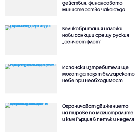
действия, финансовото
министерство чака съда
Великобритания наложи
нови санкции срещу руския
„сенчест флот“
Испански изтребители ще
могат да пазят българското
небе при необходимост
Ограничават движението
на тирове по магистралите
и към Гърция в петък и неделя