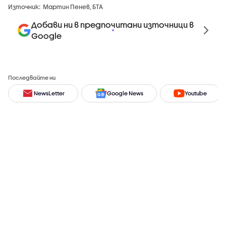
Източник:
Мартин Пенев, БТА
Добави ни в предпочитани източници в
Google
Последвайте ни
NewsLetter
Google News
Youtube