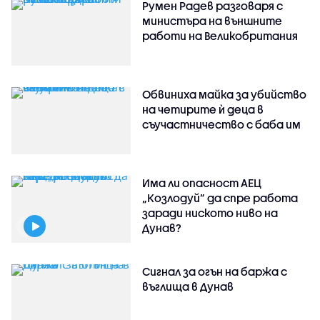
Румен Радев разговаря с
министъра на външните
работи на Великобритания
Обвиниха майка за убийство
на четирите ѝ деца в
съучастничество с баба им
Има ли опасност АЕЦ
„Козлодуй” да спре работа
заради ниското ниво на
Дунав?
Сигнал за огън на баржа с
въглища в Дунав