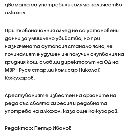
двамата са употребили голямо количество
алкохол.
При първоначалния оглед не са установени
данни за умишлено убийство, но при
назначената аутопсия станало ясно, че
починалият е удушен и е получил счупвания на
гръдния кош, съобщи директорът на ОД на
МВР - Русе старши комисар Николай
Кожухаров.
Арестуваният е известен на органите на
реда със своята агресия и редовната
употреба на алкохол, каза още Кожухаров.
Редактор: Петър Иванов