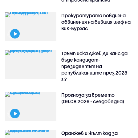
Прокуратурата повдигна
обвинения на бившия шеф на
ВиК-Бургас
Тръмп иска Джей Ди Ванс да
бъде кандидат-
президентът на
републиканците през 2028
г.?
Прогноза за времето
(06.08.2026 - следобедна)
Оранжев и жълт код за