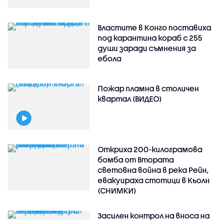
Властите в Конго поставиха
под карантина кораб с 255
души заради съмнения за
ебола
Пожар пламна в столичен
квартал (ВИДЕО)
Откриха 200-килограмова
бомба от Втората
световна война в река Рейн,
евакуираха стотици в Кьолн
(СНИМКИ)
Засилен контрол на вноса на