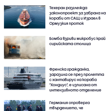
Техеран разглежда
законопроект за забрана на
кораби от САЩ и Израел в
Ормузкия проток
Бомба взриви микробус край
сирийската столица
Френска гражданка,
заразила се през пролетта
с хантавирус на кораба
"Хондиус", е изписана от
интензивното отделение
Германия опроверга
твърдението, че