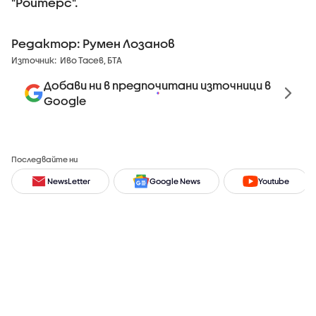
"Ройтерс".
Редактор: Румен Лозанов
Източник:
Иво Тасев, БТА
Добави ни в предпочитани източници в
Google
Последвайте ни
NewsLetter
Google News
Youtube