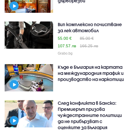
дърворезби
Вип комплексно почистване
за лек автомобил
55.00 €
85.00 €
107.57 лв
166.25 лв
Grabo.bg
Къде е България на картата
на международния трафик и
производство на наркотици
След конфликта в Банско:
Премиерът призова
чуждестранните политици
да не прибързват с
оценките за България