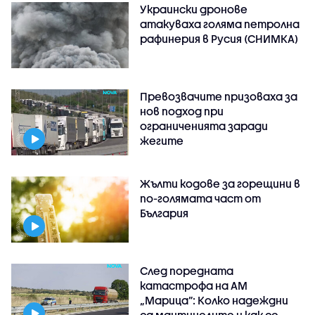
Украински дронове
атакуваха голяма петролна
рафинерия в Русия (СНИМКА)
Превозвачите призоваха за
нов подход при
ограниченията заради
жегите
Жълти кодове за горещини в
по-голямата част от
България
След поредната
катастрофа на АМ
„Марица”: Колко надеждни