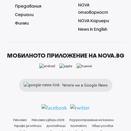
NOVA
Предавания
отговорност
Сериали
NOVA Кариери
Филми
News in English
МОБИЛНОТО ПРИЛОЖЕНИЕ НА NOVA.BG
Четете ни в Google News
Реклама
Реклама избори 2026
Разпространение на канали
Тарифа за откъси
Доставчици
Контакти
Общи условия