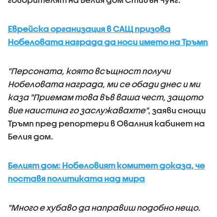
Еврейска организация в САЩ призова
Нобеловата награда да носи името на Тръмп
"Персоната, която всъщност получи
Нобеловата награда, ми се обади днес и ми
каза "Приемам това във ваша чест, защото
вие наистина го заслужавахте"
, заяви снощи
Тръмп пред репортери в Овалния кабинет на
Белия дом.
Белият дом: Нобеловият комитет доказа, че
поставя политиката над мира
"Много е хубаво да направиш подобно нещо.