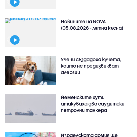
Новините на NOVA
(05.08.2026 - лятна късна)
Учени създадоха кучета,
които не предизвикват
алергии
Йеменските хути
атакуваха два саудитски
петролни танкера
Израелската армия ще