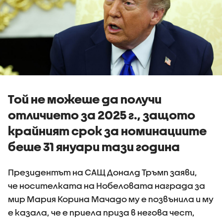
Той не можеше да получи
отличието за 2025 г., защото
крайният срок за номинациите
беше 31 януари тази година
Президентът на САЩ Доналд Тръмп заяви,
че носителката на Нобеловата награда за
мир Мария Корина Мачадо му е позвънила и му
е казала, че е приела приза в негова чест,