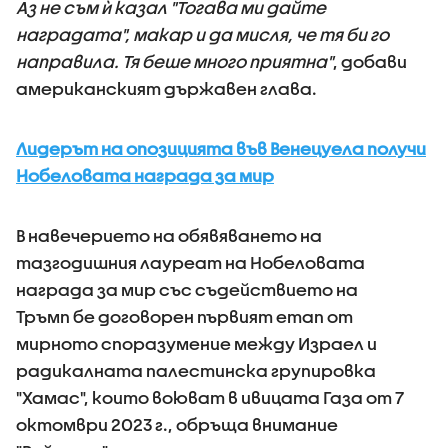
Аз не съм ѝ казал "Тогава ми дайте
наградата", макар и да мисля, че тя би го
направила. Тя беше много приятна"
, добави
американският държавен глава.
Лидерът на опозицията във Венецуела получи
Нобеловата награда за мир
В навечерието на обявяването на
тазгодишния лауреат на Нобеловата
награда за мир със съдействието на
Тръмп бе договорен първият етап от
мирното споразумение между Израел и
радикалната палестинска групировка
"Хамас", които воюват в ивицата Газа от 7
октомври 2023 г., обръща внимание