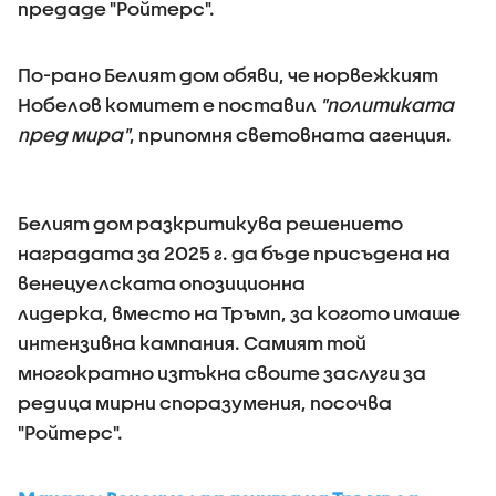
предаде "Ройтерс".
По-рано Белият дом обяви, че норвежкият
Нобелов комитет е поставил
"политиката
пред мира"
, припомня световната агенция.
Белият дом разкритикува решението
наградата за 2025 г. да бъде присъдена на
венецуелската опозиционна
лидерка, вместо на Тръмп, за когото имаше
интензивна кампания. Самият той
многократно изтъкна своите заслуги за
редица мирни споразумения, посочва
"Ройтерс".