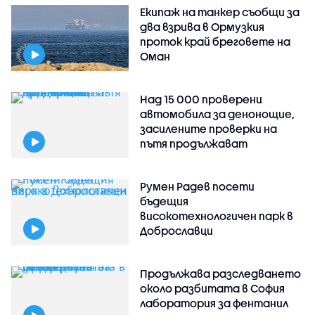
Екипаж на танкер съобщи за
два взрива в Ормузкия
проток край бреговете на
Оман
Над 15 000 проверени
автомобила за денонощие,
засилените проверки на
пътя продължават
Румен Радев посети
бъдещия
високотехнологичен парк в
Доброславци
Продължава разследването
около разбитата в София
лаборатория за фентанил