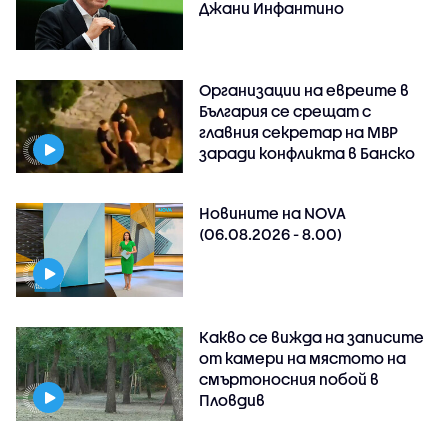
Джани Инфантино
Организации на евреите в
България се срещат с
главния секретар на МВР
заради конфликта в Банско
Новините на NOVA
(06.08.2026 - 8.00)
Какво се вижда на записите
от камери на мястото на
смъртоносния побой в
Пловдив