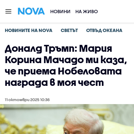
НОВИНИ
НА ЖИВО
НОВИНИТЕ НА NOVA
СВЕТЪТ
ОТВЪД ОКЕАНА
Доналд Тръмп: Мария
Корина Мачадо ми каза,
че приема Нобеловата
награда в моя чест
11 октомври 2025 10:36