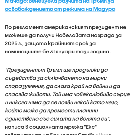
Мачадо: Венецуела разчита на Тръмп за
освобождението от режима на Мадуро
По регламент американският президент не
можеше да получи Нобеловата награда за
2025 г., защото крайният срок за
номинациите бе 31 януари тази година.
"Президентът Тръмп ще продължи да
съдейства за сключването на мирни
споразумения, да слага край на войни и да
спасява животи. Той има човеколюбиво сърце
и никога няма да се появи някой като него,
който може да премести планини
единствено със силата на волята си"
,
написа в социалната мрежа "Екс"
говорителят на Белия дом Стивън Чунг.