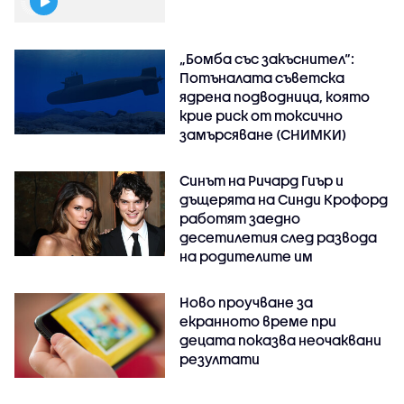
„Бомба със закъснител“:
Потъналата съветска
ядрена подводница, която
крие риск от токсично
замърсяване (СНИМКИ)
Синът на Ричард Гиър и
дъщерята на Синди Крофорд
работят заедно
десетилетия след развода
на родителите им
Ново проучване за
екранното време при
децата показва неочаквани
резултати