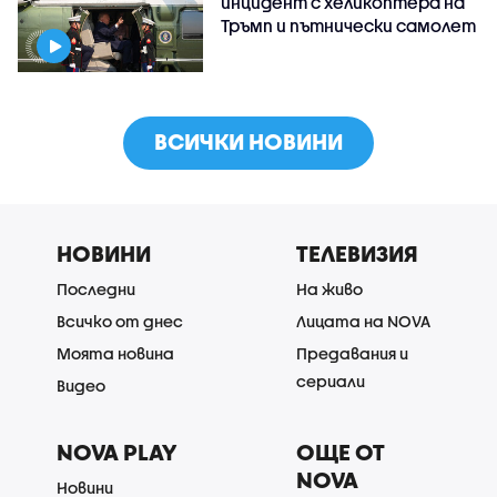
инцидент с хеликоптера на
Тръмп и пътнически самолет
ВСИЧКИ НОВИНИ
НОВИНИ
ТЕЛЕВИЗИЯ
Последни
На живо
Всичко от днес
Лицата на NOVA
Моята новина
Предавания и
сериали
Видео
NOVA PLAY
ОЩЕ ОТ
NOVA
Новини