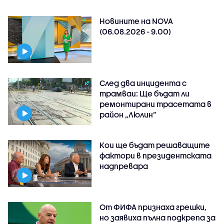
Новините на NOVA
(06.08.2026 - 9.00)
След два инцидента с
трамваи: Ще бъдат ли
ремонтирани трасетата в
район „Люлин”
Кои ще бъдат решаващите
фактори в президентската
надпревара
От ФИФА признаха грешки,
но заявиха пълна подкрепа за