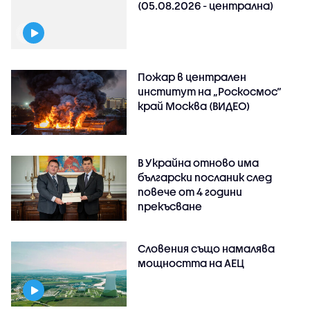
(05.08.2026 - централна)
Пожар в централен
институт на „Роскосмос“
край Москва (ВИДЕО)
В Украйна отново има
български посланик след
повече от 4 години
прекъсване
Словения също намалява
мощността на АЕЦ