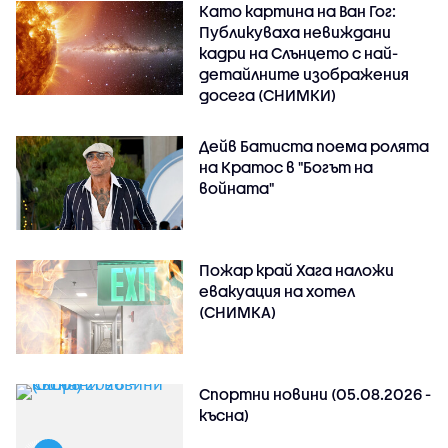
Като картина на Ван Гог:
Публикуваха невиждани
кадри на Слънцето с най-
детайлните изображения
досега (СНИМКИ)
Дейв Батиста поема ролята
на Кратос в "Богът на
войната"
Пожар край Хага наложи
евакуация на хотел
(СНИМКА)
Спортни новини (05.08.2026 -
късна)