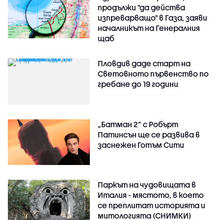
продължи "да действа
изпреварващо" в Газа, заяви
началникът на Генералния
щаб
Пловдив даде старт на
Световното първенство по
гребане до 19 години
„Батман 2“ с Робърт
Патинсън ще се развива в
заснежен Готъм Сити
Паркът на чудовищата в
Италия - мястото, в което
се преплитат историята и
митологията (СНИМКИ)