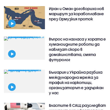
Иран и Оман договориха нов
маршрут за корабоплаване
през Ормузкия проток
Въпрос на нагласа у хората е
хуманоидните роботи да
навлязат скоро в
домакинствата, смята
футуролог
България и Украйна разбиха
международна мрежа за
трафик на наркотици,
организаторът е задържан
у нас
Властите в САЩ разследват