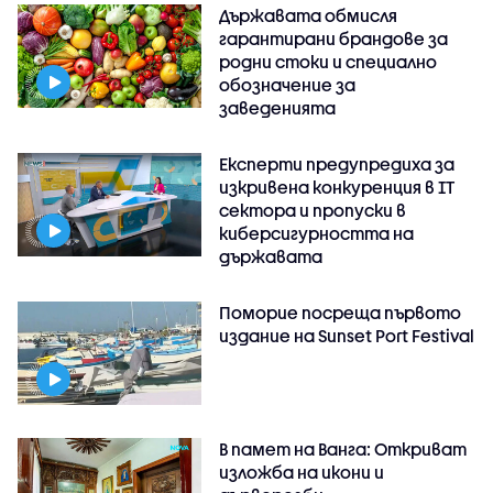
Държавата обмисля
гарантирани брандове за
родни стоки и специално
обозначение за
заведенията
Експерти предупредиха за
изкривена конкуренция в IT
сектора и пропуски в
киберсигурността на
държавата
Поморие посреща първото
издание на Sunset Port Festival
В памет на Ванга: Откриват
изложба на икони и