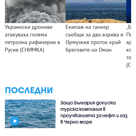
Украински дронове
Екипаж на танкер
„Бо
атакуваха голяма
съобщи за два взрива в
Пот
петролна рафинерия в
Ормузкия проток край
ядр
Русия (СНИМКА)
бреговете на Оман
коя
ток
(СН
ПОСЛЕДНИ
Защо България допуска
турска компания в
проучванията за нефт и газ
в Черно море