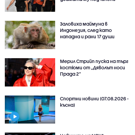
Заловиха маймуна в
Индонезия, след като
нападна и рани 17 души
Мерил Стрийп пуска на търг
костюми от „Дяволът носи
Прада 2“
Спортни новини (07.08.2026 -
късна)