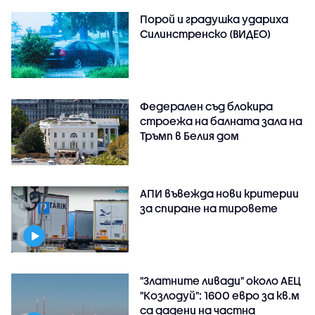
Порой и градушка удариха
Силинстренско (ВИДЕО)
Федерален съд блокира
строежа на балната зала на
Тръмп в Белия дом
АПИ въвежда нови критерии
за спиране на тировете
"Златните ливади" около АЕЦ
"Козлодуй": 1600 евро за кв.м
са дадени на частна