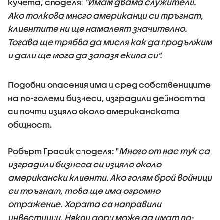
кучета, споделя:
"Имам двама служители.
Ако толкова много американци си тръгнат,
клиентите ни ще намалеят значително.
Тогава ще трябва да мисля как да продължим
и дали ще мога да запазя екипа си".
Подобни опасения има и сред собствениците
на по-големи бизнеси, изградили дейността
си почти изцяло около американската
общност.
Робърт Грасик споделя: "
Много от нас тук са
изградили бизнеса си изцяло около
американски клиенти. Ако голям брой войници
си тръгнат, това ще има огромно
отражение. Хората са направили
инвестиции. Някои дори може да имат по-