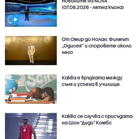
Новините на NOVA
(07.08.2026 - лятна късна)
От Омир до Нолан: Филмът
„Одисея” и споровете около
него
Каква е връзката между
съня и успеха в училище
Какво се случва с присъдата
на Шон "Диди" Комбс