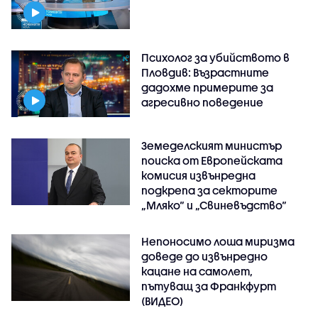
Психолог за убийството в
Пловдив: Възрастните
дадохме примерите за
агресивно поведение
Земеделският министър
поиска от Европейската
комисия извънредна
подкрепа за секторите
„Мляко“ и „Свиневъдство“
Непоносимо лоша миризма
доведе до извънредно
кацане на самолет,
пътуващ за Франкфурт
(ВИДЕО)