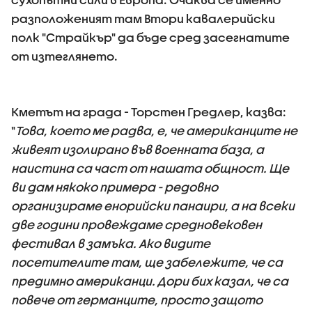
разположеният там Втори кавалерийски
полк "Страйкър" да бъде сред засегнатите
от изтеглянето.
Кметът на града - Торстен Гредлер, казва:
"
Това, което ме радва, е, че американците не
живеят изолирано във военната база, а
наистина са част от нашата общност. Ще
ви дам някоко примера - редовно
организираме енорийски панаири, а на всеки
две години провеждаме средновековен
фестивал в замъка. Ако видите
посетителите там, ще забележите, че са
предимно американци. Дори бих казал, че са
повече от германците, просто защото