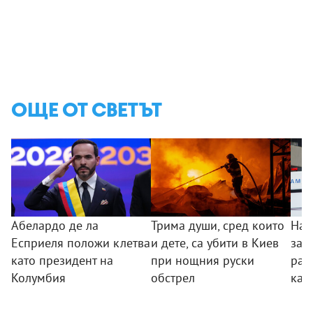
ОЩЕ ОТ СВЕТЪТ
Абелардо де ла
Трима души, сред които
Най
Есприеля положи клетва
и дете, са убити в Киев
заг
като президент на
при нощния руски
ран
Колумбия
обстрел
кат