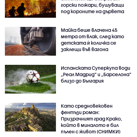
горски пожари, бушуващи
под короните на дървета
Майка беше влачена 45
метра от влак, след като
детската ѝ количка се
заклещи във вагона
Испанската Суперкупа води
„Реал Мадрид“ и „Барселона“
близо до България
Като средновековен
фентъзи роман:
Призрачният град Крако,
който в миналото е бил
пълен с живот (СНИМКИ)