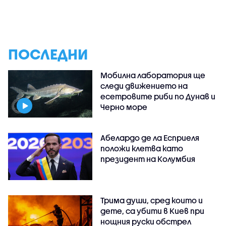
ПОСЛЕДНИ
Мобилна лаборатория ще
следи движението на
есетровите риби по Дунав и
Черно море
Абелардо де ла Есприеля
положи клетва като
президент на Колумбия
Трима души, сред които и
дете, са убити в Киев при
нощния руски обстрел