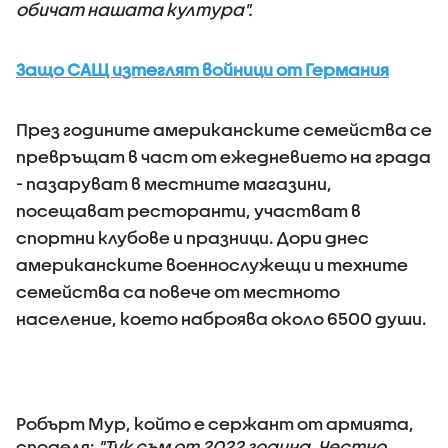
обичат нашата култура".
Защо САЩ изтеглят войници от Германия
През годините американските семейства се
превръщат в част от ежедневието на града
- пазаруват в местните магазини,
посещават ресторанти, участват в
спортни клубове и празници. Дори днес
американските военнослужещи и техните
семейства са повече от местното
население, което наброява около 6500 души.
Робърт Мур, който е сержант от армията,
споделя:
"Тук съм от 2022 година. Честно