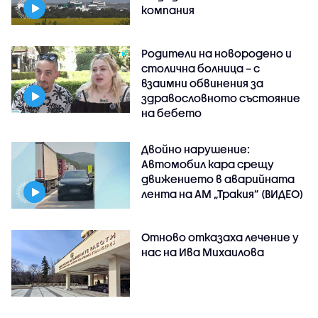
компания
Родители на новородено и
столична болница – с
взаимни обвинения за
здравословното състояние
на бебето
Двойно нарушение:
Автомобил кара срещу
движението в аварийната
лента на АМ „Тракия” (ВИДЕО)
Отново отказаха лечение у
нас на Ива Михаилова