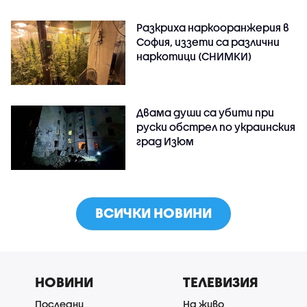
Разкриха наркооранжерия в
София, иззети са различни
наркотици (СНИМКИ)
Двама души са убити при
руски обстрeл по украинския
град Изюм
ВСИЧКИ НОВИНИ
НОВИНИ
ТЕЛЕВИЗИЯ
Последни
На живо