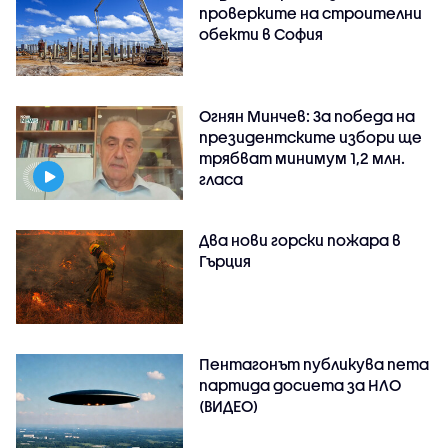
проверките на строителни
обекти в София
Огнян Минчев: За победа на
президентските избори ще
трябват минимум 1,2 млн.
гласа
Два нови горски пожара в
Гърция
Пентагонът публикува пета
партида досиета за НЛО
(ВИДЕО)