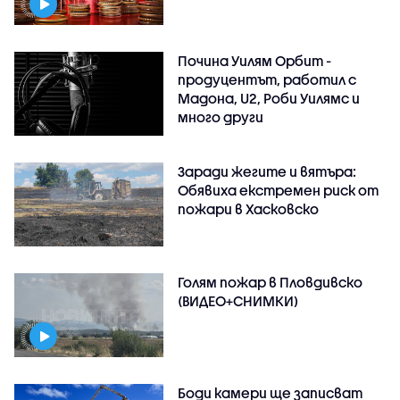
Почина Уилям Орбит -
продуцентът, работил с
Мадона, U2, Роби Уилямс и
много други
Заради жегите и вятъра:
Обявиха екстремен риск от
пожари в Хасковско
Голям пожар в Пловдивско
(ВИДЕО+СНИМКИ)
Боди камери ще записват