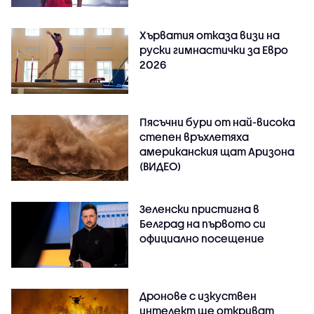
Хърватия отказа визи на
руски гимнастички за Евро
2026
Пясъчни бури от най-висока
степен връхлетяха
американския щат Аризона
(ВИДЕО)
Зеленски пристигна в
Белград на първото си
официално посещение
Дронове с изкуствен
интелект ще откриват