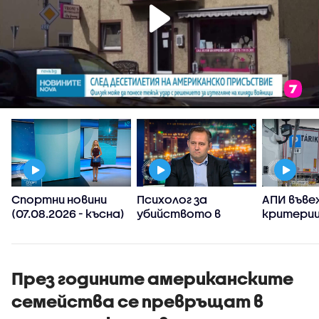
Спортни новини
Психолог за
АПИ въве
(07.08.2026 - късна)
убийството в
критерии
Пловдив:
спиране 
Възрастните
тировет
дадохме
примерите за
През годините американските
агресивно
семейства се превръщат в
поведение