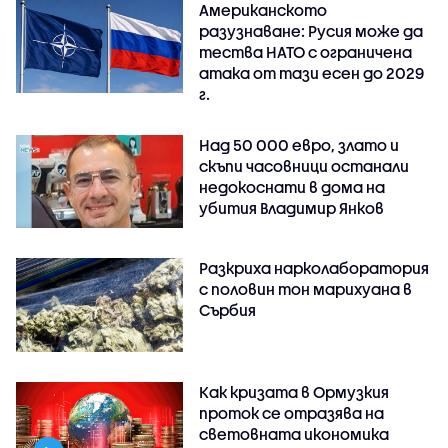
Американското
разузнаване: Русия може да
тества НАТО с ограничена
атака от тази есен до 2029
г.
Над 50 000 евро, злато и
скъпи часовници останали
недокоснати в дома на
убития Владимир Янков
Разкриха нарколаборатория
с половин тон марихуана в
Сърбия
Как кризата в Ормузкия
проток се отразява на
световната икономика