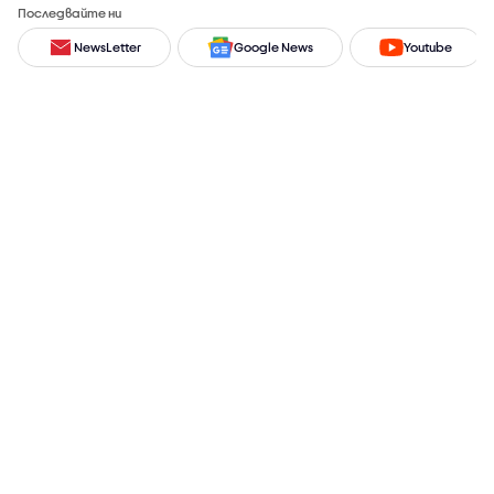
Последвайте ни
NewsLetter
Google News
Youtube