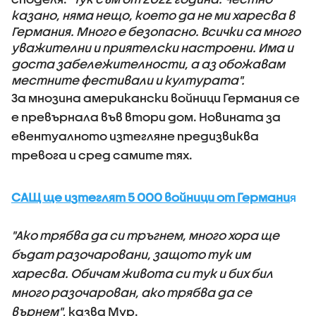
казано, няма нещо, което да не ми харесва в
Германия. Много е безопасно. Всички са много
уважителни и приятелски настроени. Има и
доста забележителности, а аз обожавам
местните фестивали и културата".
За мнозина американски войници Германия се
е превърнала във втори дом. Новината за
евентуалното изтегляне предизвиква
тревога и сред самите тях.
САЩ ще изтеглят 5 000 войници от Германи
я
"Ако трябва да си тръгнем, много хора ще
бъдат разочаровани, защото тук им
харесва. Обичам живота си тук и бих бил
много разочарован, ако трябва да се
върнем"
, казва Мур.