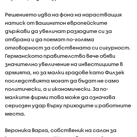
Решението идва на фона на нарастващия
натиск от Вашингтон европейските
държави да увеличат разходите си за
отбрана и да поемат по-голяма
отговорност за собствената си сигурност.
Германското правителство вече обяви
значително увеличение на инвестициите в
армията, но за малки градове като Филзек
последствията могат да бъдат не само
политически, а и икономически. За по-
малките фирми това може да означава
сериозен удар върху приходите и работните
места.
Вероника Варга, собственик на салон за