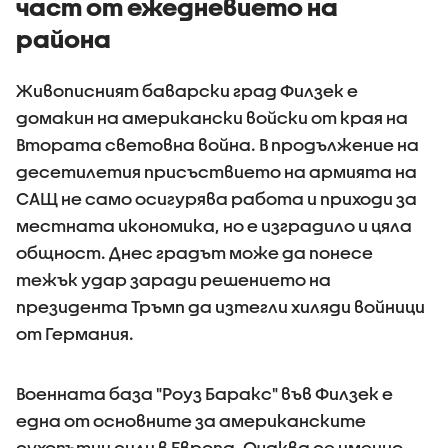
част от ежедневието на
района
Живописният баварски град Филзек е
домакин на американски войски от края на
Втората световна война. В продължение на
десетилетия присъствието на армията на
САЩ не само осигурява работа и приходи за
местната икономика, но е изградило и цяла
общност. Днес градът може да понесе
тежък удар заради решението на
президента Тръмп да изтегли хиляди войници
от Германия.
Военната база "Роуз Баракс" във Филзек е
една от основните за американските
сухопътни сили в Европа. Очаква се именно