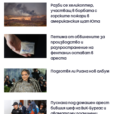
Разби се хеликоптер,
участващ в борбата с
горските пожари в
американския щат Юта
Петима от обвинените за
производство и
разпространение на
фентанил остават в
ареста
Подготвя ли Риана нов албум
Пуснаха под домашен арест
бившия шеф на ВиК-Бургас и
двамата му подчинени