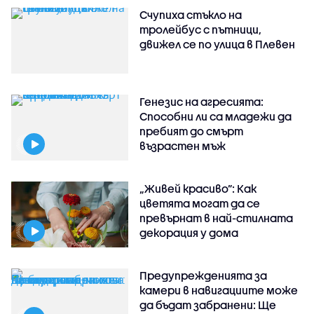
Счупиха стъкло на
тролейбус с пътници,
движел се по улица в Плевен
Генезис на агресията:
Способни ли са младежи да
пребият до смърт
възрастен мъж
„Живей красиво”: Как
цветята могат да се
превърнат в най-стилната
декорация у дома
Предупрежденията за
камери в навигациите може
да бъдат забранени: Ще