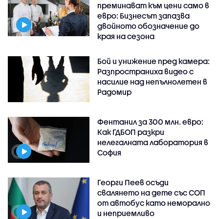
преминават към цени само в
евро: Бизнесът запазва
двойното обозначение до
края на сезона
Бой и унижение пред камера:
Разпространиха видео с
насилие над непълнолетен в
Радомир
Фентанил за 300 млн. евро:
Как ГДБОП разкри
нелегалната лаборатория в
София
Георги Пеев осъди
свалянето на дете със СОП
от автобус като неморално
и неприемливо