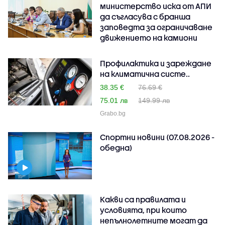
министерство иска от АПИ
да съгласува с бранша
заповедта за ограничаване
движението на камиони
Профилактика и зареждане
на климатична систе..
38.35 €
76.69 €
75.01 лв
149.99 лв
Grabo.bg
Спортни новини (07.08.2026 -
обедна)
Какви са правилата и
условията, при които
непълнолетните могат да