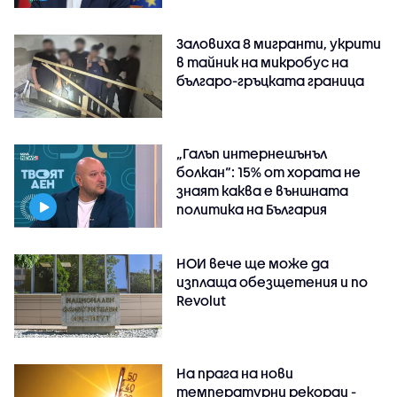
Заловиха 8 мигранти, укрити
в тайник на микробус на
българо-гръцката граница
„Галъп интернешънъл
болкан“: 15% от хората не
знаят каква е външната
политика на България
НОИ вече ще може да
изплаща обезщетения и по
Revolut
На прага на нови
температурни рекорди -