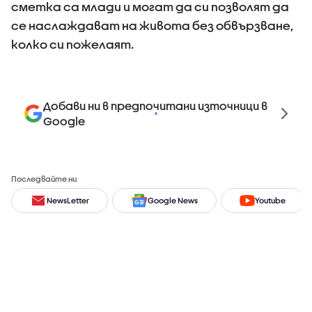
сметка са млади и могат да си позволят да
се наслаждават на живота без обвързване,
колко си пожелаят.
Добави ни в предпочитани източници в
Google
Последвайте ни
NewsLetter
Google News
Youtube