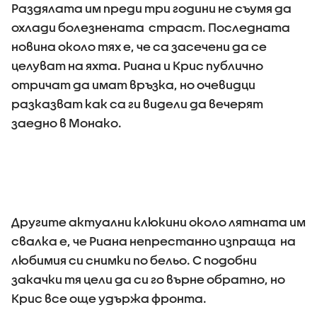
Раздялата им преди три години не съумя да
охлади болезнената страст. Последната
новина около тях е, че са засечени да се
целуват на яхта. Риана и Крис публично
отричат да имат връзка, но очевидци
разказват как са ги видели да вечерят
заедно в Монако.
Другите актуални клюкини около лятната им
свалка е, че Риана непрестанно изпраща на
любимия си снимки по бельо. С подобни
закачки тя цели да си го върне обратно, но
Крис все още удържа фронта.