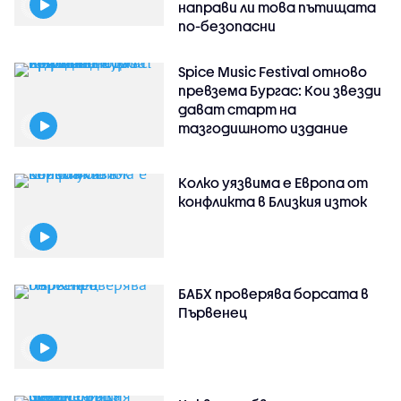
направи ли това пътищата
по-безопасни
Spice Music Festival отново
превзема Бургас: Кои звезди
дават старт на
тазгодишното издание
Колко уязвима е Европа от
конфликта в Близкия изток
БАБХ проверява борсата в
Първенец