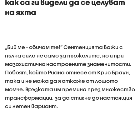
как са ги видели да се целуват
на яхта
„Бий ме - обичам те!” Сентенцията важи с
пълна сила не само за пържолите, но и при
мазохистично настроените знаменитости.
Побоят, който Риана отнесе от Крис Браун,
така и не можа да я откаже от лошото
момче. Връзката им премина през множество
трансформации, за да стигне до настоящия
си летен вариант.