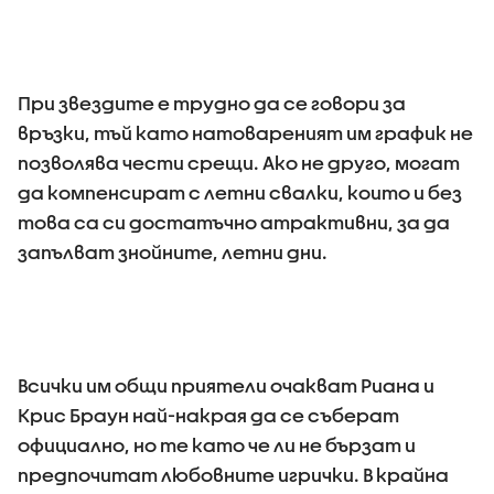
При звездите е трудно да се говори за
връзки, тъй като натовареният им график не
позволява чести срещи. Ако не друго, могат
да компенсират с летни свалки, които и без
това са си достатъчно атрактивни, за да
запълват знойните, летни дни.
Всички им общи приятели очакват Риана и
Крис Браун най-накрая да се съберат
официално, но те като че ли не бързат и
предпочитат любовните игрички. В крайна