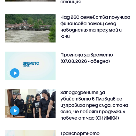
станция
Над 260 семейства получиха
финансова помощ след
наводненията през май и
юни
Прогноза за времето
(07.08.2026 - обедна)
Заподозрените за
убийството в Пловдив се
изправиха пред съда, стана
ясно, че побоят продължил
повече от час (СНИМКИ)
Транспортното