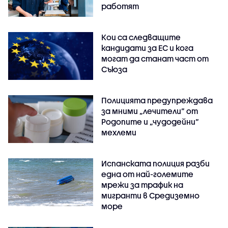
работят
Кои са следващите
кандидати за ЕС и кога
могат да станат част от
Съюза
Полицията предупреждава
за мними „лечители“ от
Родопите и „чудодейни“
мехлеми
Испанската полиция разби
една от най-големите
мрежи за трафик на
мигранти в Средиземно
море