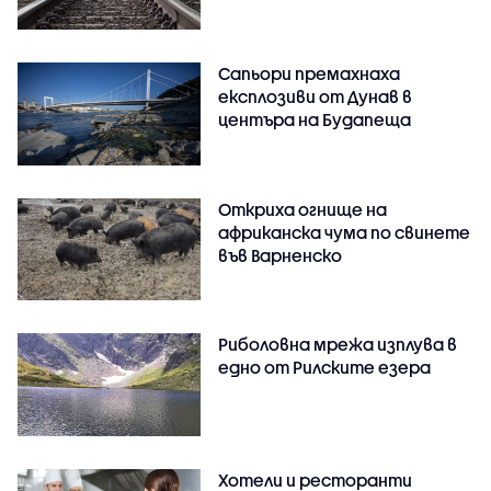
Сапьори премахнаха
експлозиви от Дунав в
центъра на Будапеща
Откриха огнище на
африканска чума по свинете
във Варненско
Риболовна мрежа изплува в
едно от Рилските езера
Хотели и ресторанти