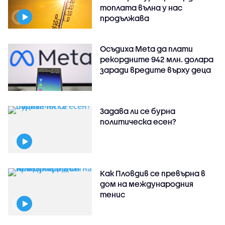
топлата вълна у нас
продължава
Осъдиха Meta да плати
рекордните 942 млн. долара
заради вредите върху деца
Задава ли се бурна
политическа есен?
Как Пловдив се превърна в
дом на международния
тенис