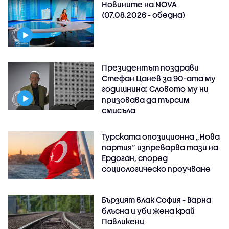
Новините на NOVA
(07.08.2026 - обедна)
Президентът поздрави
Стефан Цанев за 90-ата му
годишнина: Словото му ни
призовава да търсим
смисъла
Турската опозиционна „Нова
партия“ изпреварва тази на
Ердоган, според
социологическо проучване
Бързият влак София - Варна
блъсна и уби жена край
Павликени