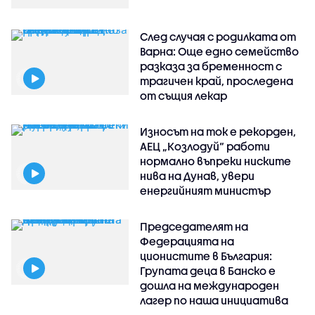
След случая с родилката от
Варна: Още едно семейство
разказа за бременност с
трагичен край, проследена
от същия лекар
Износът на ток е рекорден,
АЕЦ „Козлодуй“ работи
нормално въпреки ниските
нива на Дунав, увери
енергийният министър
Председателят на
Федерацията на
ционистите в България:
Групата деца в Банско е
дошла на международен
лагер по наша инициатива