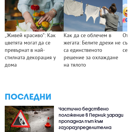
„Живей красиво”: Как
Как да се облечем в
От 
цветята могат да се
жегата: Белите дрехи не
съо
превърнат в най-
са единственото
се 
стилната декорация у
решение за охлаждане
дома
на тялото
ПОСЛЕДНИ
Частично бедствено
положение в Перник заради
пропаднал път към
газоразпределителна