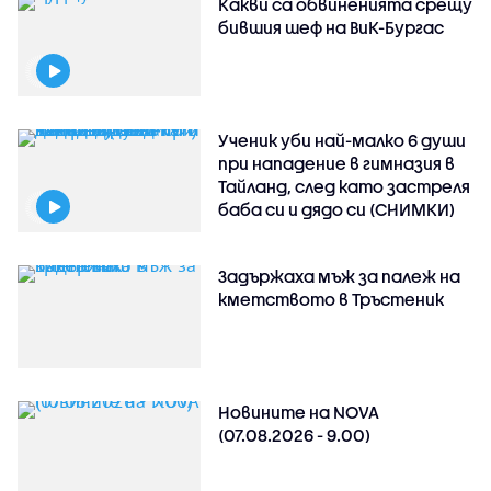
Какви са обвиненията срещу
бившия шеф на ВиК-Бургас
Ученик уби най-малко 6 души
при нападение в гимназия в
Тайланд, след като застреля
баба си и дядо си (СНИМКИ)
Задържаха мъж за палеж на
кметството в Тръстеник
Новините на NOVA
(07.08.2026 - 9.00)