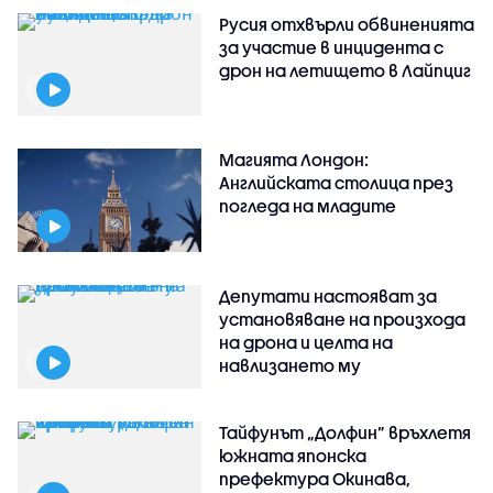
Русия отхвърли обвиненията
за участие в инцидента с
дрон на летището в Лайпциг
Магията Лондон:
Английската столица през
погледа на младите
Депутати настояват за
установяване на произхода
на дрона и целта на
навлизането му
Тайфунът „Долфин” връхлетя
южната японска
префектура Окинава,