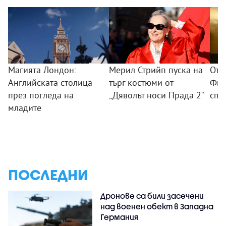
Магията Лондон:
Мерил Стрийп пуска на
От 
Английската столица
търг костюми от
Фил
през погледа на
„Дяволът носи Прада 2“
спо
младите
ПОСЛЕДНИ
Дронове са били засечени
над военен обект в Западна
Германия