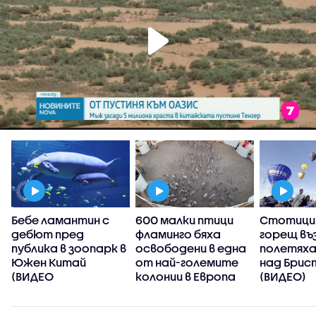
Бебе ламантин с
600 малки птици
Стотици 
дебют пред
фламинго бяха
горещ въ
публика в зоопарк в
освободени в една
полетяха
Южен Китай
от най-големите
над Брис
(ВИДЕО
колонии в Европа
(ВИДЕО)
(ВИДЕО)