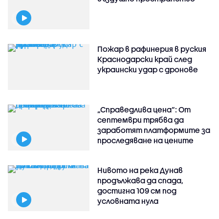
Пожар в рафинерия в руския
Краснодарски край след
украински удар с дронове
„Справедлива цена“: От
септември трябва да
заработят платформите за
проследяване на цените
Нивото на река Дунав
продължава да спада,
достигна 109 см под
условната нула