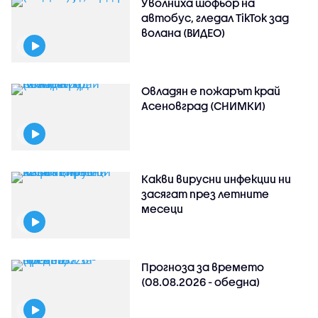
Уволниха шофьор на
автобус, гледал TikTok зад
волана (ВИДЕО)
Овладян е пожарът край
Асеновград (СНИМКИ)
Какви вирусни инфекции ни
засягат през летните
месеци
Прогноза за времето
(08.08.2026 - обедна)