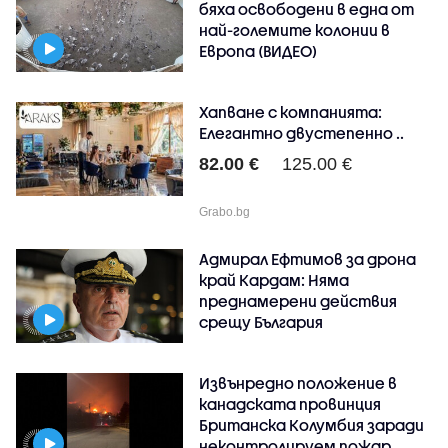
бяха освободени в една от
най-големите колонии в
Европа (ВИДЕО)
Хапване с компанията:
Елегантно двустепенно ..
82.00 €
125.00 €
Grabo.bg
Адмирал Ефтимов за дрона
край Кардам: Няма
преднамерени действия
срещу България
Извънредно положение в
канадската провинция
Британска Колумбия заради
неконтролируем пожар