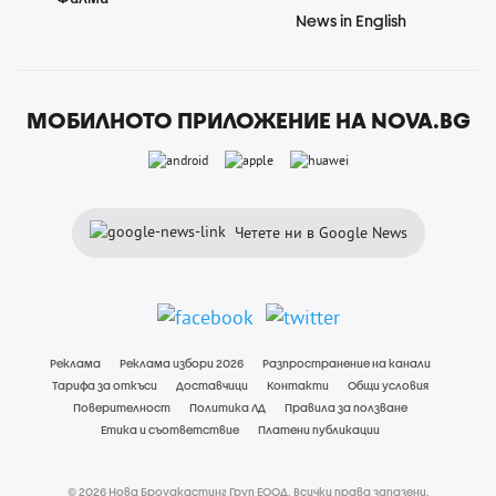
News in English
МОБИЛНОТО ПРИЛОЖЕНИЕ НА NOVA.BG
Четете ни в Google News
Реклама
Реклама избори 2026
Разпространение на канали
Тарифа за откъси
Доставчици
Контакти
Общи условия
Поверителност
Политика ЛД
Правила за ползване
Етика и съответствие
Платени публикации
© 2026 Нова Броудкастинг Груп ЕООД. Всички права запазени.