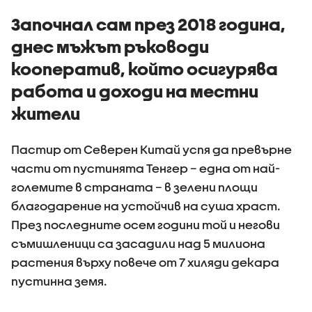
Започнал сам през 2018 година,
днес мъжът ръководи
кооператив, който осигурява
работа и доходи на местни
жители
Пастир от Северен Китай успя да превърне
части от пустинята Тенгер – една от най-
големите в страната – в зелени площи
благодарение на устойчив на суша храст.
През последните осем години той и негови
съмишленици са засадили над 5 милиона
растения върху повече от 7 хиляди декара
пустинна земя.