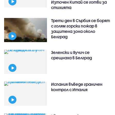
Източен Китай се готви за
стихията
Трети ден в Сърбия се борят
с голям горски пожар в
защитена зона около
Белград
Зеленски и Вучич се
срещнаха в Белград
Испания въведе граничен
контрол с Италия