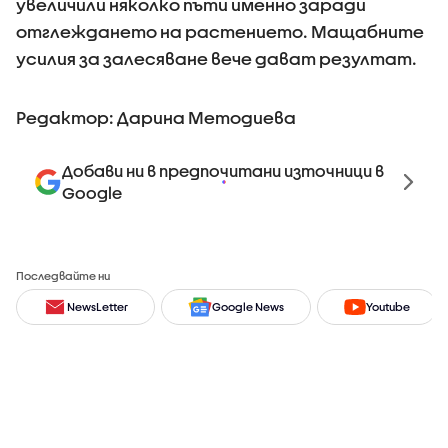
увеличили няколко пъти именно заради
отглеждането на растението. Мащабните
усилия за залесяване вече дават резултат.
Редактор: Дарина Методиева
Добави ни в предпочитани източници в
Google
Последвайте ни
NewsLetter
Google News
Youtube