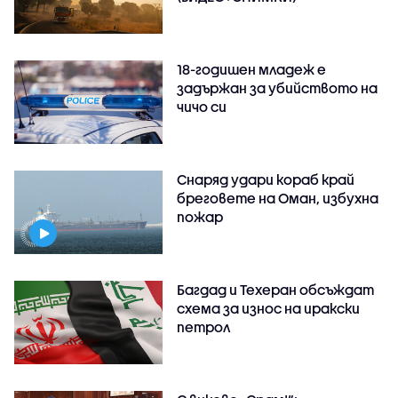
18-годишен младеж е
задържан за убийството на
чичо си
Снаряд удари кораб край
бреговете на Оман, избухна
пожар
Багдад и Техеран обсъждат
схема за износ на иракски
петрол