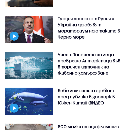
Турция поиска от Русия и
Украйна да обявят
мораториум на атаките в
Черно море
Учени: Топенето на леда
превръща Антарктида във
вторичен източник на
живачно замърсяване
Бебе ламантин с дебют
пред публика в зоопарк в
Южен Китай (ВИДЕО
600 малки птици фламинго