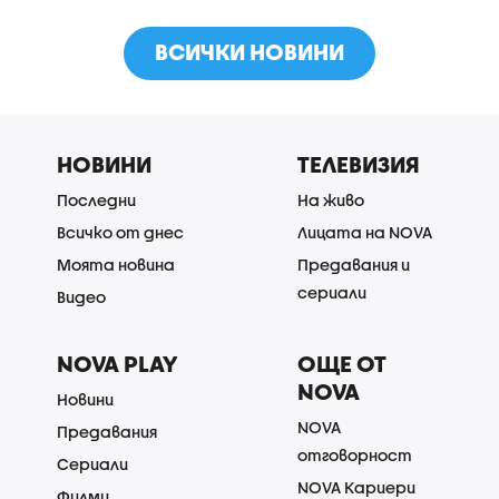
ВСИЧКИ НОВИНИ
НОВИНИ
ТЕЛЕВИЗИЯ
Последни
На живо
Всичко от днес
Лицата на NOVA
Моята новина
Предавания и
сериали
Видео
NOVA PLAY
ОЩЕ ОТ
NOVA
Новини
NOVA
Предавания
отговорност
Сериали
NOVA Кариери
Филми