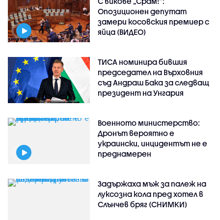
С викове „Срам!“:
Опозиционен депутат
замери косовския премиер с
яйца (ВИДЕО)
ТИСА номинира бившия
председател на Върховния
съд Андраш Бака за следващ
президент на Унгария
Военното министерство:
Дронът вероятно е
украински, инцидентът не е
преднамерен
Задържаха мъж за палеж на
луксозна кола пред хотел в
Слънчев бряг (СНИМКИ)