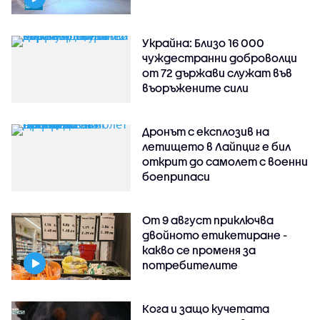
Украйна: Близо 16 000
чуждестранни доброволци
от 72 държави служат във
въоръжените сили
Дронът с експлозив на
летището в Лайпциг е бил
открит до самолет с военни
боеприпаси
От 9 август приключва
двойното етикетиране -
какво се променя за
потребителите
Кога и защо кучетата