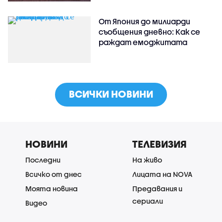
От Япония до милиарди
съобщения дневно: Как се
раждат емоджитата
ВСИЧКИ НОВИНИ
НОВИНИ
ТЕЛЕВИЗИЯ
Последни
На живо
Всичко от днес
Лицата на NOVA
Моята новина
Предавания и
сериали
Видео