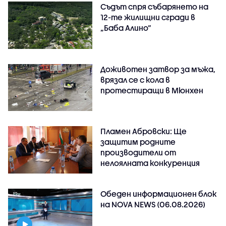
Съдът спря събарянето на
12-те жилищни сгради в
„Баба Алино“
Доживотен затвор за мъжа,
врязал се с кола в
протестиращи в Мюнхен
Пламен Абровски: Ще
защитим родните
производители от
нелоялната конкуренция
Обеден информационен блок
на NOVA NEWS (06.08.2026)