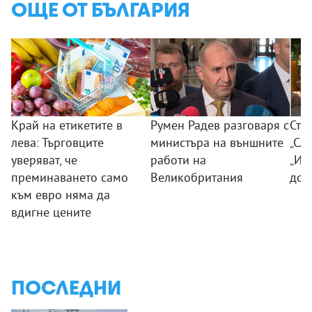
ОЩЕ ОТ БЪЛГАРИЯ
Край на етикетите в
Румен Радев разговаря с
Сто
лева: Търговците
министъра на външните
„Сла
уверяват, че
работи на
„Из
преминаването само
Великобритания
дог
към евро няма да
вдигне цените
ПОСЛЕДНИ