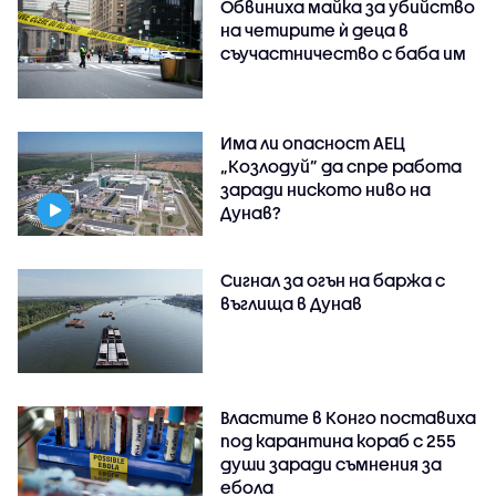
Обвиниха майка за убийство
на четирите ѝ деца в
съучастничество с баба им
Има ли опасност АЕЦ
„Козлодуй” да спре работа
заради ниското ниво на
Дунав?
Сигнал за огън на баржа с
въглища в Дунав
Властите в Конго поставиха
под карантина кораб с 255
души заради съмнения за
ебола