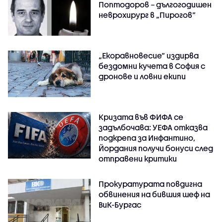
Поптодоров – дългогодишен
неврохирург в „Пирогов“
„Екоравновесие“ издирва
бездомни кучета в София с
дронове и ловни екипи
Кризата във ФИФА се
задълбочава: УЕФА отказва
подкрепа за Инфантино,
Йордания получи бонуси след
отправени критики
Прокуратурата повдигна
обвинения на бившия шеф на
ВиК-Бургас