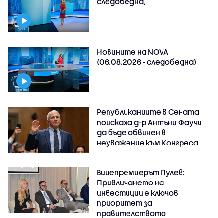
следобедна)
Новините на NOVA
(06.08.2026 - следобедна)
Републиканците в Сената
поискаха д-р Антъни Фаучи
да бъде обвинен в
неуважение към Конгреса
Вицепремиерът Пулев:
Привличането на
инвестиции е ключов
приоритет за
правителството