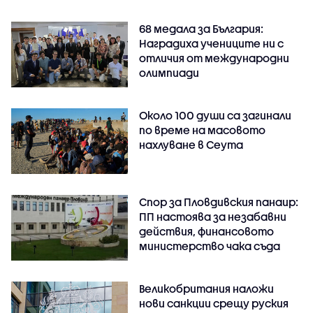
68 медала за България:
Наградиха учениците ни с
отличия от международни
олимпиади
Около 100 души са загинали
по време на масовото
нахлуване в Сеута
Спор за Пловдивския панаир:
ПП настоява за незабавни
действия, финансовото
министерство чака съда
Великобритания наложи
нови санкции срещу руския