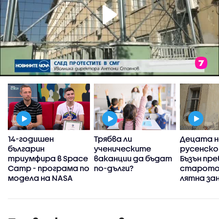
14-годишен
Трябва ли
Децата н
българин
ученическите
русенско
триумфира в Space
ваканции да бъдат
Бъзън пр
Camp - програма по
по-дълги?
старото 
модела на NASA
лятна за