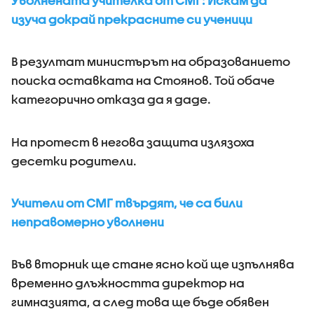
Уволнената учителка от СМГ: Искам да
изуча докрай прекрасните си ученици
В резултат министърът на образованието
поиска оставката на Стоянов. Той обаче
категорично отказа да я даде.
На протест в негова защита излязоха
десетки родители.
Учители от СМГ твърдят, че са били
неправомерно уволнени
Във вторник ще стане ясно кой ще изпълнява
временно длъжността директор на
гимназията, а след това ще бъде обявен