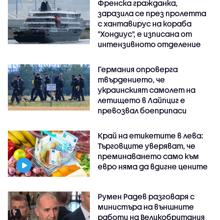
Френска гражданка,
заразила се през пролетта
с хантавирус на кораба
"Хондиус", е изписана от
интензивното отделение
Германия опроверга
твърдението, че
украинският самолет на
летището в Лайпциг е
превозвал боеприпаси
Край на етикетите в лева:
Търговците уверяват, че
преминаването само към
евро няма да вдигне цените
Румен Радев разговаря с
министъра на външните
работи на Великобритания