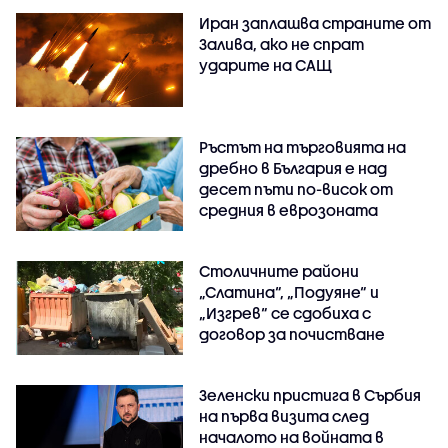
Иран заплашва страните от
Залива, ако не спрат
ударите на САЩ
Ръстът на търговията на
дребно в България е над
десет пъти по-висок от
средния в еврозоната
Столичните райони
„Слатина“, „Подуяне“ и
„Изгрев“ се сдобиха с
договор за почистване
Зеленски пристига в Сърбия
на първа визита след
началото на войната в