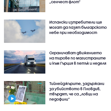
„сенчест флот“
Испански изтребители ще
могат да пазят българското
небе при необходимост
Ограничават движението
на тирове по магистралите
и към Гърция в петък и неделя
Тийнейджърите, задържани
за убийството в Пловдив,
твърдят, че са „ловци на
педофили”