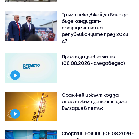
Тръмп иска Джей Ди Ванс да
бъде кандидат-
президентът на
републиканците през 2028
г.?
Прогноза за времето
(06.08.2026 - следобедна)
Оранжев и жълт код за
опасни жеги за почти цяла
България в петък
Спортни новини (06.08.2026 -