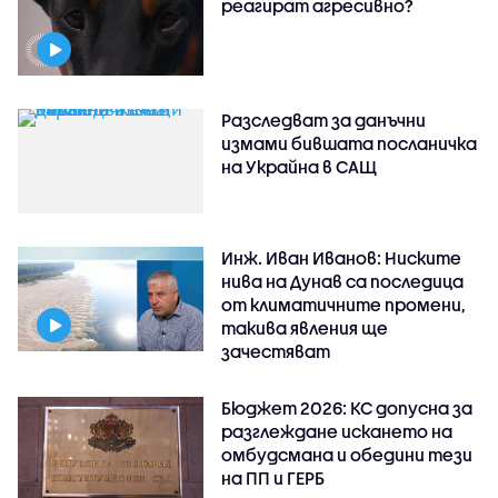
реагират агресивно?
Разследват за данъчни
измами бившата посланичка
на Украйна в САЩ
Инж. Иван Иванов: Ниските
нива на Дунав са последица
от климатичните промени,
такива явления ще
зачестяват
Бюджет 2026: КС допусна за
разглеждане искането на
омбудсмана и обедини тези
на ПП и ГЕРБ