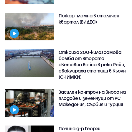
Пожар пламна в столичен
квартал (ВИДЕО)
Откриха 200-килограмова
бомба от Втората
световна война в река Рейн,
евакуираха стотици в Кьолн
(СНИМКИ)
Засилен контрол на вноса на
плодове и зеленчуци от РС
Македония, Сърбия и Турция
Почина д-р Георги