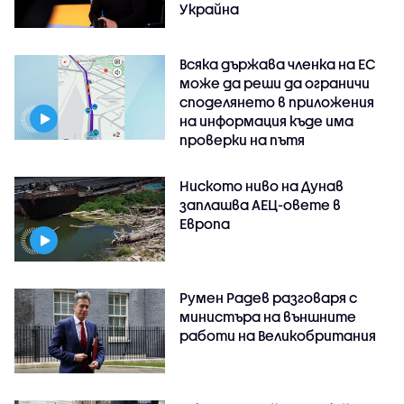
Украйна
Всяка държава членка на ЕС
може да реши да ограничи
споделянето в приложения
на информация къде има
проверки на пътя
Ниското ниво на Дунав
заплашва АЕЦ-овете в
Европа
Румен Радев разговаря с
министъра на външните
работи на Великобритания