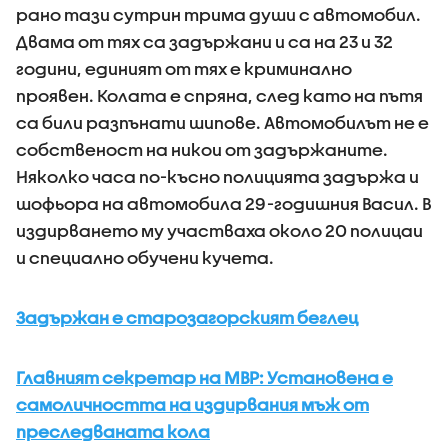
рано тази сутрин трима души с автомобил.
Двама от тях са задържани и са на 23 и 32
години, единият от тях е криминално
проявен. Колата е спряна, след като на пътя
са били разпънати шипове. Автомобилът не е
собственост на никои от задържаните.
Няколко часа по-късно полицията задържа и
шофьора на автомобила 29-годишния Васил. В
издирването му участваха около 20 полицаи
и специално обучени кучета.
Задържан е старозагорският беглец
Главният секретар на МВР: Установена е
самоличността на издирвания мъж от
преследваната кола