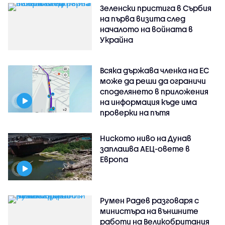
Зеленски пристига в Сърбия
на първа визита след
началото на войната в
Украйна
Всяка държава членка на ЕС
може да реши да ограничи
споделянето в приложения
на информация къде има
проверки на пътя
Ниското ниво на Дунав
заплашва АЕЦ-овете в
Европа
Румен Радев разговаря с
министъра на външните
работи на Великобритания