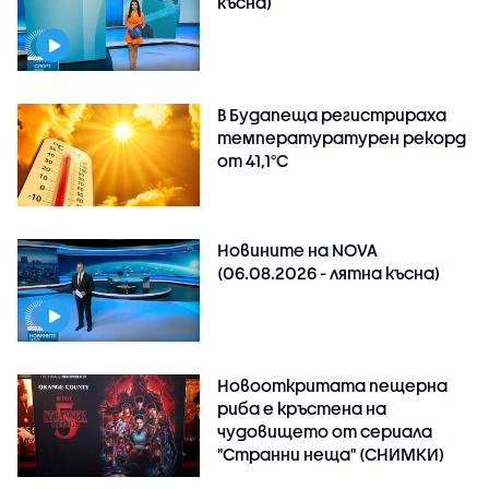
късна)
В Будапеща регистрираха
температуратурен рекорд
от 41,1°C
Новините на NOVA
(06.08.2026 - лятна късна)
Новооткритата пещерна
риба е кръстена на
чудовището от сериала
"Странни неща" (СНИМКИ)