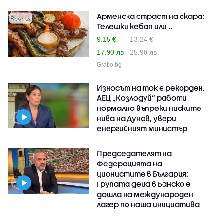
Арменска страст на скара:
Телешки кебап или ..
9.15 €
13.24 €
17.90 лв
25.90 лв
Grabo.bg
Износът на ток е рекорден,
АЕЦ „Козлодуй“ работи
нормално въпреки ниските
нива на Дунав, увери
енергийният министър
Председателят на
Федерацията на
ционистите в България:
Групата деца в Банско е
дошла на международен
лагер по наша инициатива