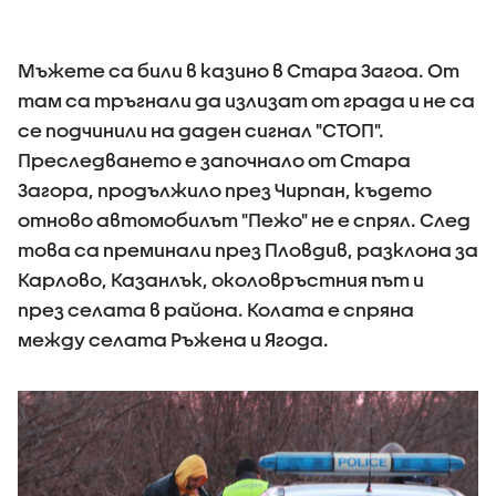
Мъжете са били в казино в Стара Загоа. От
там са тръгнали да излизат от града и не са
се подчинили на даден сигнал "СТОП".
Преследването е започнало от Стара
Загора, продължило през Чирпан, където
отново автомобилът "Пежо" не е спрял. След
това са преминали през Пловдив, разклона за
Карлово, Казанлък, околовръстния път и
през селата в района. Колата е спряна
между селата Ръжена и Ягода.