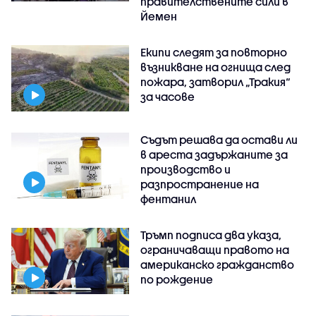
правителствените сили в
Йемен
Екипи следят за повторно
възникване на огнища след
пожара, затворил „Тракия“
за часове
Съдът решава да остави ли
в ареста задържаните за
производство и
разпространение на
фентанил
Тръмп подписа два указа,
ограничаващи правото на
американско гражданство
по рождение