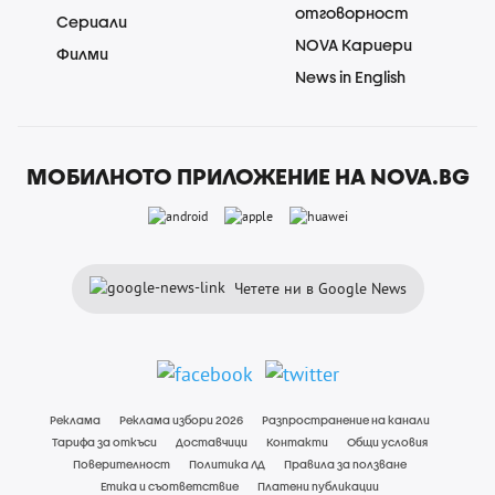
отговорност
Сериали
NOVA Кариери
Филми
News in English
МОБИЛНОТО ПРИЛОЖЕНИЕ НА NOVA.BG
Четете ни в Google News
Реклама
Реклама избори 2026
Разпространение на канали
Тарифа за откъси
Доставчици
Контакти
Общи условия
Поверителност
Политика ЛД
Правила за ползване
Етика и съответствие
Платени публикации