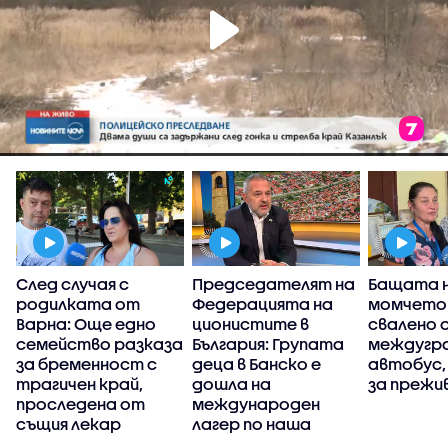
След случая с
Председателят на
Бащата 
я
родилката от
Федерацията на
момчето 
Варна: Още едно
ционистите в
свалено 
семейство разказа
България: Групата
междугр
за бременност с
деца в Банско е
автобус,
трагичен край,
дошла на
за прежи
проследена от
международен
същия лекар
лагер по наша
инициатива