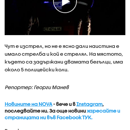
Чут е изстрел, но не е ясно дали наистина е
имало стрелба и кой е стрелял. На мястото,
където са задържани двамата бегълци, има
около 5 полицейски коли.
Репортер: Георги Манев
Новините на NOVA
- вече и в
Instagram
,
последвайте ни.
За още новини
харесайте и
страницата ни във Facebook ТУК.