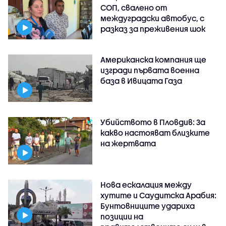
СОП, свалено от
междуградски автобус, с
разказ за преживения шок
Американска компания ще
изгради първата военна
база в Ивицата Газа
Убийството в Пловдив: За
какво настояват близките
на жертвата
Нова ескалация между
хутите и Саудитска Арабия:
Бунтовниците удариха
позиции на