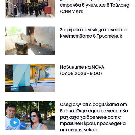
стрелба в училище в Тайланд
(СНИМКИ)
Задържаха мъж за палеж на
кметството в Тръстеник
Новините на NOVA
(07.08.2026 - 9.00)
След случая с родилката от
Варна: Още едно семейство
разказа за бременност с
трагичен край, проследена
от същия лекар