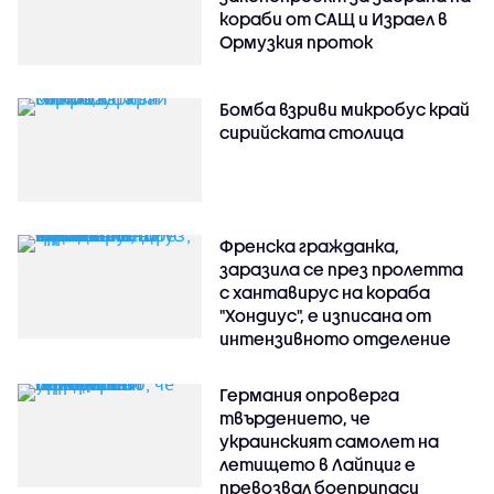
кораби от САЩ и Израел в
Ормузкия проток
Бомба взриви микробус край
сирийската столица
Френска гражданка,
заразила се през пролетта
с хантавирус на кораба
"Хондиус", е изписана от
интензивното отделение
Германия опроверга
твърдението, че
украинският самолет на
летището в Лайпциг е
превозвал боеприпаси