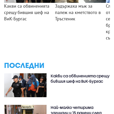
Какви са обвиненията
Задържаха мъж за
Сле
срещу бившия шеф на
палеж на кметството в
от 
ВиК-Бургас
Тръстеник
сем
бре
кра
същ
ПОСЛЕДНИ
Какви са обвиненията срещу
бившия шеф на ВиК-Бургас
Най-малко четирима
загинали и 15 ранени след