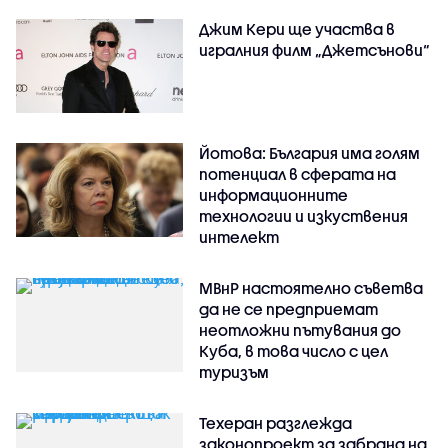
Джим Кери ще участва в
игралния филм „Джетсънови“
Йотова: България има голям
потенциал в сферата на
информационните
технологии и изкуствения
интелект
МВнР настоятелно съветва
да не се предприемат
неотложни пътувания до
Куба, в това число с цел
туризъм
Техеран разглежда
законопроект за забрана на