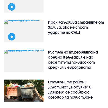
Иран заплашва страните от
Залива, ако не спрат
ударите на САЩ
Ръстът на търговията на
дребно в България е над
десет пъти по-висок от
средния в еврозоната
Столичните райони
„Слатина“, „Подуяне“ и
„Изгрев“ се сдобиха с
договор за почистване