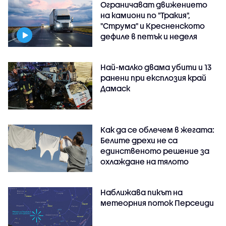
Ограничават движението
на камиони по "Тракия",
"Струма" и Кресненското
дефиле в петък и неделя
Най-малко двама убити и 13
ранени при експлозия край
Дамаск
Как да се облечем в жегата:
Белите дрехи не са
единственото решение за
охлаждане на тялото
Наближава пикът на
метеорния поток Персеиди