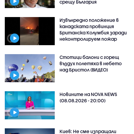
срещу България
Извънредно положение в
канадската провинция
Британска Колумбия заради
неконтролируем пожар
Стотици балони с горещ
въздух полетяха в небето
над Бристол (ВИДЕО)
Новините на NOVA NEWS
(08.08.2026 - 20:00)
Киев: Не сме изпращали