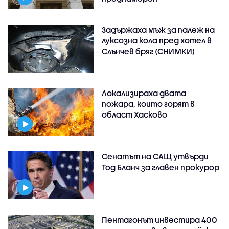
Задържаха мъж за палеж на
луксозна кола пред хотел в
Слънчев бряг (СНИМКИ)
Локализираха двата
пожара, които горят в
област Хасково
Сенатът на САЩ утвърди
Тод Бланч за главен прокурор
Пентагонът инвестира 400