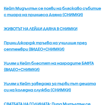
Кейт Мидълтън се появи на бляскаво събитие
с тиара на принцеса Даяна (СНИМКИ)
ЖИВОТЪТ НА ЛЕЙДИ ДАЯНА В СНИМКИ
Принц Джордж тръгва на училище през
септември (ВИДЕО+СНИМКИ)
Уилям и Кейт блестят на наградите БАФТА
(ВИДЕО+СНИМКИ)
Уилям и Кейт заведоха за първи път децата
си на коледна служба (СНИМКИ)
СВАТБАТА НА ГОДИНАТА: Пипа Мидълтън се