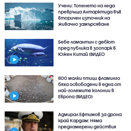
Учени: Топенето на леда
превръща Антарктида във
вторичен източник на
живачно замърсяване
Бебе ламантин с дебют
пред публика в зоопарк в
Южен Китай (ВИДЕО
600 малки птици фламинго
бяха освободени в една от
най-големите колонии в
Европа (ВИДЕО)
Адмирал Ефтимов за дрона
край Кардам: Няма
преднамерени действия