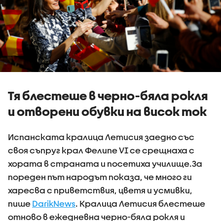
Тя блестеше в черно-бяла рокля
и отворени обувки на висок ток
Испанската кралица Летисия заедно със
своя съпруг крал Фелипе VI се срещнаха с
хората в страната и посетиха училище.За
пореден път народът показа, че много ги
харесва с приветствия, цветя и усмивки,
пише
DarikNews
. Кралица Летисия блестеше
отново в ежедневна черно-бяла рокля и