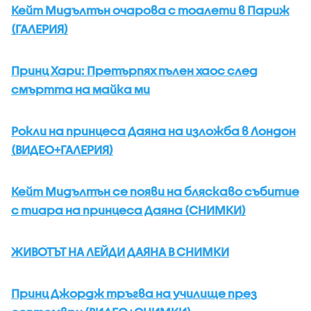
Кейт Мидълтън очарова с тоалети в Париж
(ГАЛЕРИЯ)
Принц Хари: Претърпях пълен хаос след
смъртта на майка ми
Рокли на принцеса Даяна на изложба в Лондон
(ВИДЕО+ГАЛЕРИЯ)
Кейт Мидълтън се появи на бляскаво събитие
с тиара на принцеса Даяна (СНИМКИ)
ЖИВОТЪТ НА ЛЕЙДИ ДАЯНА В СНИМКИ
Принц Джордж тръгва на училище през