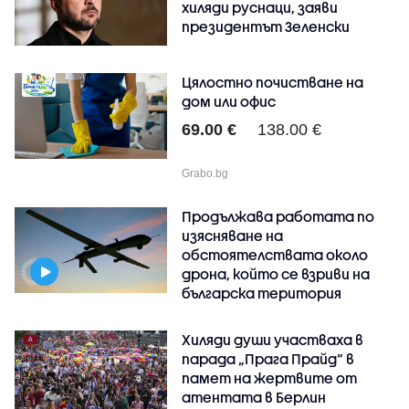
хиляди руснаци, заяви
президентът Зеленски
Цялостно почистване на
дом или офис
69.00 €
138.00 €
Grabo.bg
Продължава работата по
изясняване на
обстоятелствата около
дрона, който се взриви на
българска територия
Хиляди души участваха в
парада „Прага Прайд“ в
памет на жертвите от
атентата в Берлин