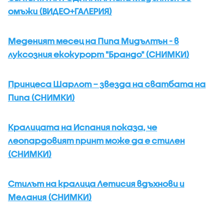
омъжи (ВИДЕО+ГАЛЕРИЯ)
Меденият месец на Пипа Мидълтън - в
луксозния екокурорт "Брандо" (СНИМКИ)
Принцеса Шарлот – звезда на сватбата на
Пипа (СНИМКИ)
Кралицата на Испания показа, че
леопардовият принт може да е стилен
(СНИМКИ)
Стилът на кралица Летисия вдъхнови и
Мелания (СНИМКИ)