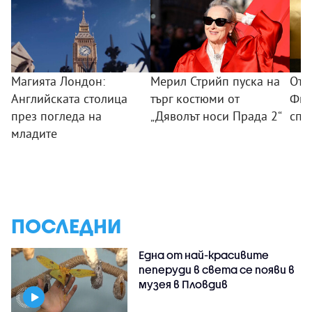
Магията Лондон:
Мерил Стрийп пуска на
От 
Английската столица
търг костюми от
Фил
през погледа на
„Дяволът носи Прада 2“
спо
младите
ПОСЛЕДНИ
Една от най-красивите
пеперуди в света се появи в
музея в Пловдив