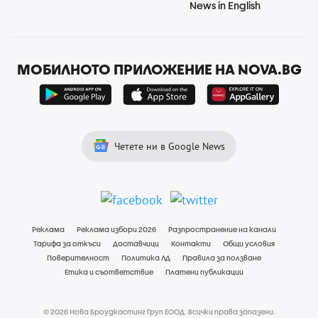
News in English
МОБИЛНОТО ПРИЛОЖЕНИЕ НА NOVA.BG
Четете ни в Google News
Реклама
Реклама избори 2026
Разпространение на канали
Тарифа за откъси
Доставчици
Контакти
Общи условия
Поверителност
Политика ЛД
Правила за ползване
Етика и съответствие
Платени публикации
© 2026 Нова Броудкастинг Груп ЕООД. Всички права запазени.