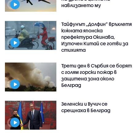
навлизането му
Тайфунът „Долфин” връхлетя
южната японска
префектура Окинава,
Източен Китай се готви за
стихията
Трети ден в Сърбия се борят
с голям горски пожар в
защитена зона около
Белград
Зеленски и Вучич се
срещнаха в Белград