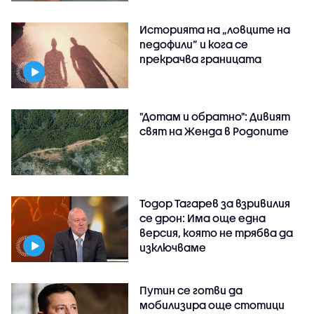
Историята на „ловците на
педофили” и кога се
прекрачва границата
"Дотам и обратно": Дивият
свят на Женда в Родопите
Тодор Тагарев за взривилия
се дрон: Има още една
версия, която не трябва да
изключваме
Путин се готви да
мобилизира още стотици