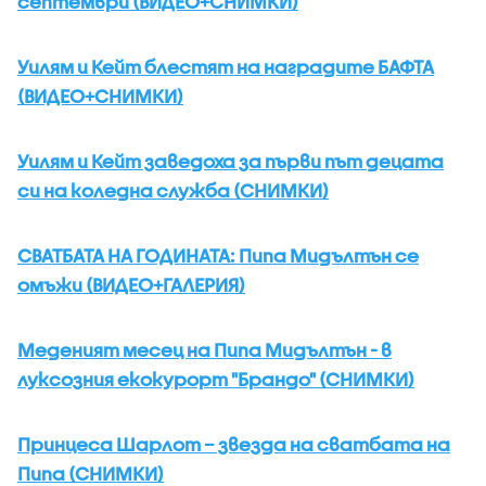
септември (ВИДЕО+СНИМКИ)
Уилям и Кейт блестят на наградите БАФТА
(ВИДЕО+СНИМКИ)
Уилям и Кейт заведоха за първи път децата
си на коледна служба (СНИМКИ)
СВАТБАТА НА ГОДИНАТА: Пипа Мидълтън се
омъжи (ВИДЕО+ГАЛЕРИЯ)
Меденият месец на Пипа Мидълтън - в
луксозния екокурорт "Брандо" (СНИМКИ)
Принцеса Шарлот – звезда на сватбата на
Пипа (СНИМКИ)