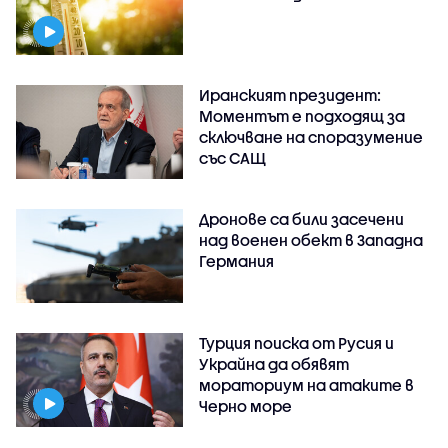
Иранският президент:
Моментът е подходящ за
сключване на споразумение
със САЩ
Дронове са били засечени
над военен обект в Западна
Германия
Турция поиска от Русия и
Украйна да обявят
мораториум на атаките в
Черно море