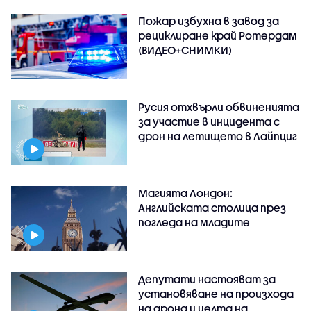
Пожар избухна в завод за
рециклиране край Ротердам
(ВИДЕО+СНИМКИ)
Русия отхвърли обвиненията
за участие в инцидента с
дрон на летището в Лайпциг
Магията Лондон:
Английската столица през
погледа на младите
Депутати настояват за
установяване на произхода
на дрона и целта на