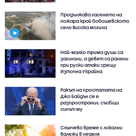
Продължава гасенето на
пожара край бобошевското
село Висока могила
Най-малко трима души са
загинали, а девет са ранени
при руски атаки срещу
Източна Украйна
Ракът на простатата на
Джо Байдън се е
разпространил, съобщи
синът му
Слънчево време с локални
валежи в неделя