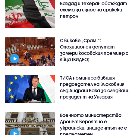
Багдад и Техеран обсъждат
схема за износ на иракски
петрол
С викове „Срам!“:
Опозиционен депутат
замери косовския премиер с
яйца (ВИДЕО)
ТИСА номинира бившия
председател на Върховния
съд Андраш Бака за следващ
президент на Унгария
Военното министерство:
Дронът вероятно е
украински, инцидентът не е
преднамерен