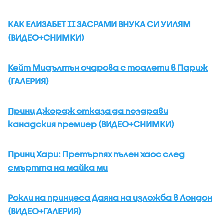
КАК ЕЛИЗАБЕТ II ЗАСРАМИ ВНУКА СИ УИЛЯМ
(ВИДЕО+СНИМКИ)
Кейт Мидълтън очарова с тоалети в Париж
(ГАЛЕРИЯ)
Принц Джордж отказа да поздрави
канадския премиер (ВИДЕО+СНИМКИ)
Принц Хари: Претърпях пълен хаос след
смъртта на майка ми
Рокли на принцеса Даяна на изложба в Лондон
(ВИДЕО+ГАЛЕРИЯ)