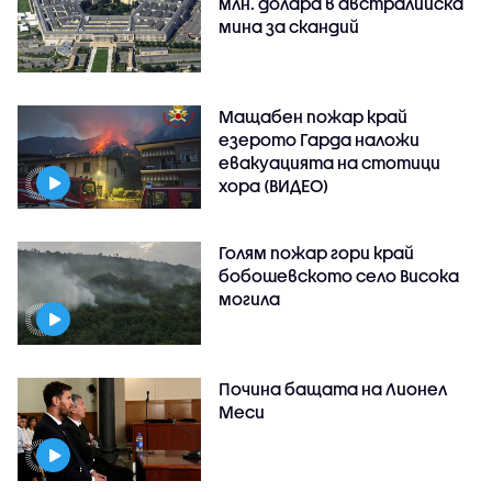
млн. долара в австралийска
мина за скандий
Мащабен пожар край
езерото Гарда наложи
евакуацията на стотици
хора (ВИДЕО)
Голям пожар гори край
бобошевското село Висока
могила
Почина бащата на Лионел
Меси