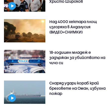
Христо Широков
Над 4000 хектара площ
изгоряха в Андалусия
(ВИДЕО+СНИМКИ)
18-годишен младеж е
задържан за убийството на
чичо си
Снаряд удари кораб край
бреговете на Оман, избухна
пожар