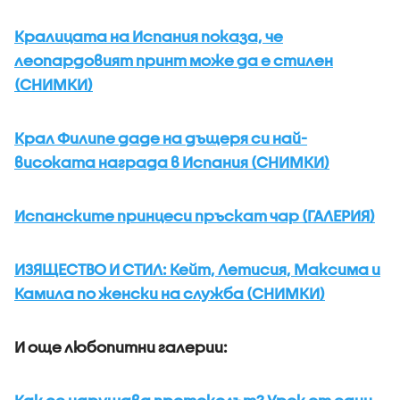
Кралицата на Испания показа, че
леопардовият принт може да е стилен
(СНИМКИ)
Крал Филипе даде на дъщеря си най-
високата награда в Испания (СНИМКИ)
Испанските принцеси пръскат чар (ГАЛЕРИЯ)
ИЗЯЩЕСТВО И СТИЛ: Кейт, Летисия, Максима и
Камила по женски на служба (СНИМКИ)
И още любопитни галерии: