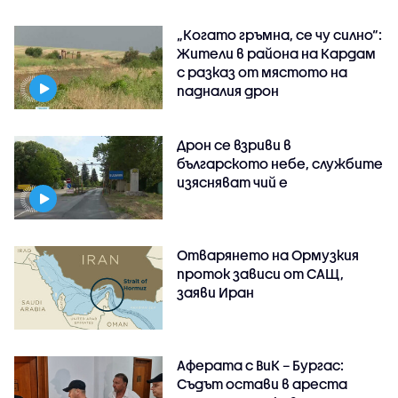
„Когато гръмна, се чу силно“:
Жители в района на Кардам
с разказ от мястото на
падналия дрон
Дрон се взриви в
българското небе, службите
изясняват чий е
Отварянето на Ормузкия
проток зависи от САЩ,
заяви Иран
Аферата с ВиК – Бургас:
Съдът остави в ареста