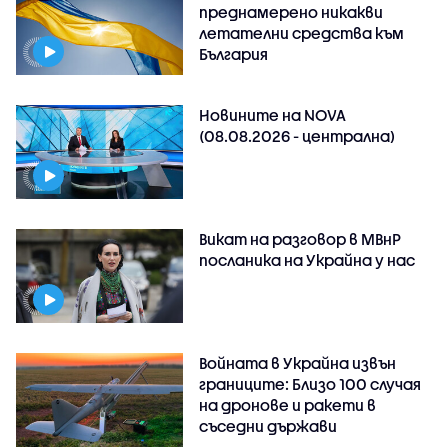
преднамерено никакви
летателни средства към
България
Новините на NOVA
(08.08.2026 - централна)
Викат на разговор в МВнР
посланика на Украйна у нас
Войната в Украйна извън
границите: Близо 100 случая
на дронове и ракети в
съседни държави