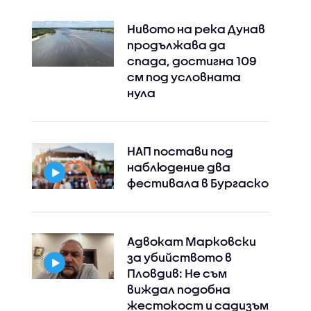
Нивото на река Дунав
продължава да
спада, достигна 109
см под условната
нула
НАП постави под
наблюдение два
фестивала в Бургаско
Адвокат Марковски
за убийството в
Пловдив: Не съм
виждал подобна
жестокост и садизъм