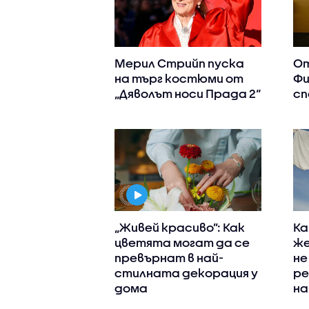
Мерил Стрийп пуска
От
на търг костюми от
Фи
„Дяволът носи Прада 2“
сп
„Живей красиво”: Как
Ка
цветята могат да се
же
превърнат в най-
не
стилната декорация у
ре
дома
на