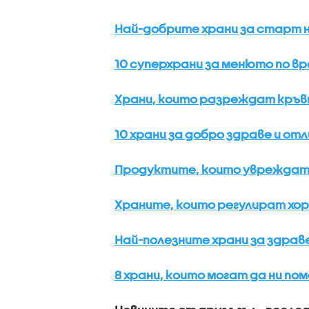
Най-добрите храни за старт на
10 суперхрани за менюто по вр
Храни, които разреждат кръвт
10 храни за добро здраве и отл
Продуктите, които увреждат 
Храните, които регулират хор
Най-полезните храни за здрав
8 храни, които могат да ни по