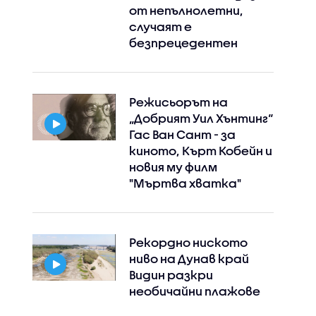
от непълнолетни,
случаят е
безпрецедентен
Режисьорът на
„Добрият Уил Хънтинг“
Гас Ван Сант - за
киното, Кърт Кобейн и
новия му филм
"Мъртва хватка"
Рекордно ниското
ниво на Дунав край
Видин разкри
необичайни плажове