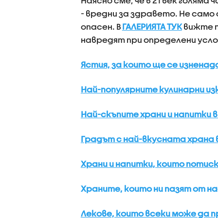
Наясно сме, че в 21 век голям
- вредни за здравето. Не само
опасен. В
ГАЛЕРИЯТА ТУК
вижте п
навредят при определени усло
Ястия, за които ще се изненад
Най-популярните кулинарни изк
Най-скъпите храни и напитки в
Градът с най-вкусната храна в
Храни и напитки, които потис
Храните, които ни пазят от на
Лекове, които всеки може да п