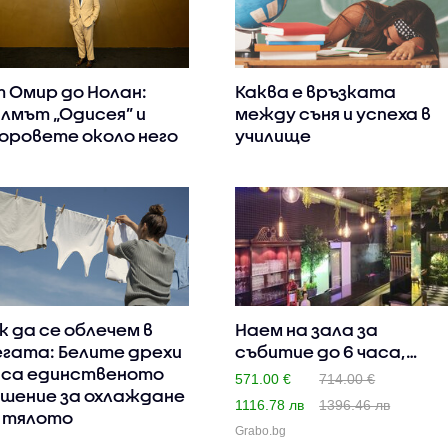
 Омир до Нолан:
Каква е връзката
лмът „Одисея” и
между съня и успеха в
оровете около него
училище
к да се облечем в
Наем на зала за
гата: Белите дрехи
събитие до 6 часа,
 са единственото
плюс барм..
571.00 €
714.00 €
шение за охлаждане
1116.78 лв
1396.46 лв
 тялото
Grabo.bg