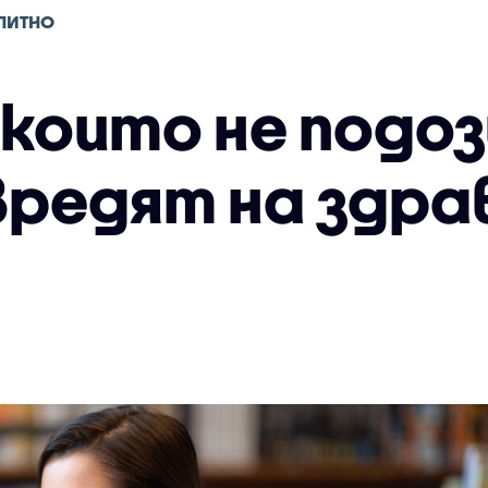
ПИТНО
 които не подо
вредят на здр