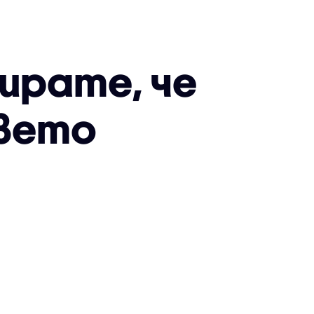
зирате, че
авето