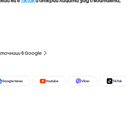
вай ни в
TikTok
и открий лицата зад събитията,
зточници в Google
Google News
Youtube
Viber
TikTok