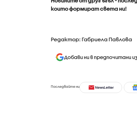
Новините от друг ъгъл - послед
които формират света ни!
Редактор: Габриела Павлова
Добави ни в предпочитани и
Последвайте ни
NewsLetter