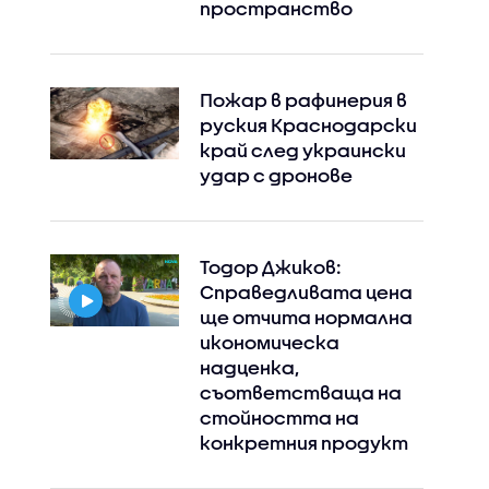
пространство
Пожар в рафинерия в
руския Краснодарски
край след украински
удар с дронове
Тодор Джиков:
Справедливата цена
Instagram
Facebook
ще отчита нормална
икономическа
надценка,
съответстваща на
стойността на
конкретния продукт