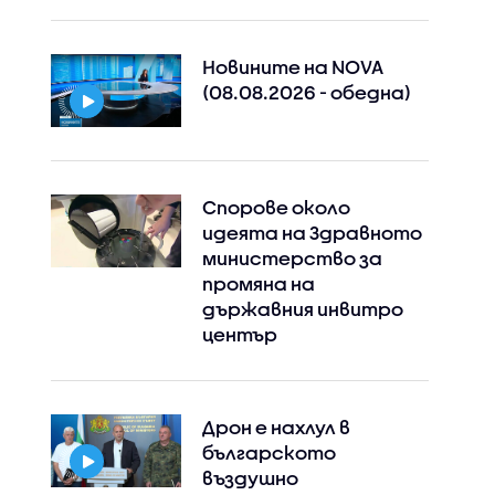
Новините на NOVA
(08.08.2026 - обедна)
Спорове около
идеята на Здравното
министерство за
промяна на
държавния инвитро
център
Дрон е нахлул в
българското
въздушно