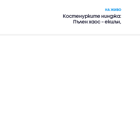
НА ЖИВО
Костенурките нинджа:
Пълен хаос – екшън,
комедия, приключенски