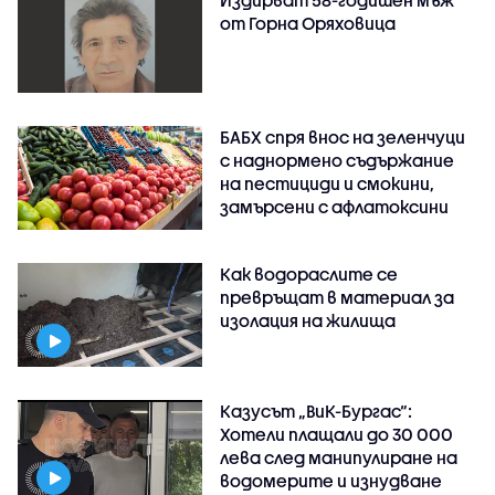
Издирват 58-годишен мъж
от Горна Оряховица
БАБХ спря внос на зеленчуци
с наднормено съдържание
на пестициди и смокини,
замърсени с афлатоксини
Как водораслите се
превръщат в материал за
изолация на жилища
Казусът „ВиК-Бургас“:
Хотели плащали до 30 000
лева след манипулиране на
водомерите и изнудване