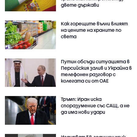
двете държави
Как горещите вълни влияят
на цените на храните по
света
Путин обсъди ситуацията в
Персийския залив и Украйна в
телефонен разговор с
колегата си от ОАЕ
Тръмп: Иран иска
споразумение със САЩ, а не
да има нови удари