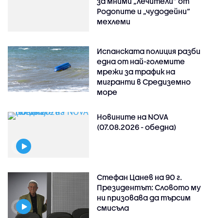
за мними „лечители“ от
Родопите и „чудодейни“
мехлеми
Испанската полиция разби
една от най-големите
мрежи за трафик на
мигранти в Средиземно
море
Новините на NOVA
(07.08.2026 - обедна)
Стефан Цанев на 90 г.
Президентът: Словото му
ни призовава да търсим
смисъла