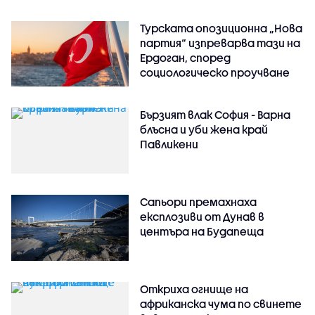
Турската опозиционна „Нова
партия“ изпреварва тази на
Ердоган, според
социологическо проучване
Бързият влак София - Варна
блъсна и уби жена край
Павликени
Сапьори премахнаха
експлозиви от Дунав в
центъра на Будапеща
Откриха огнище на
африканска чума по свинете