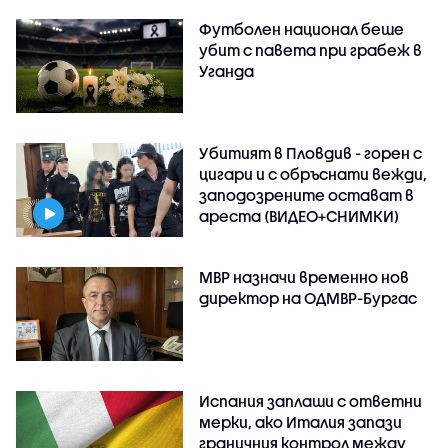
Футболен национал беше
убит с павета при грабеж в
Уганда
Убитият в Пловдив - горен с
цигари и с обръснати вежди,
заподозрените остават в
ареста (ВИДЕО+СНИМКИ)
МВР назначи временно нов
директор на ОДМВР-Бургас
Испания заплаши с ответни
мерки, ако Италия запази
граничния контрол между