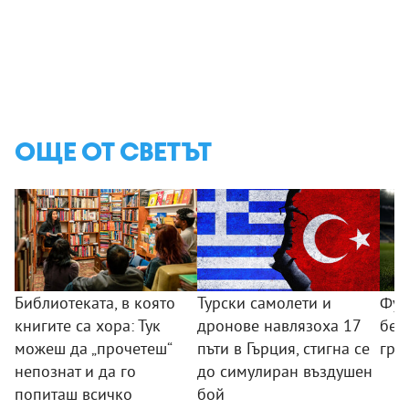
ОЩЕ ОТ СВЕТЪТ
Библиотеката, в която
Турски самолети и
Фут
книгите са хора: Тук
дронове навлязоха 17
беш
можеш да „прочетеш“
пъти в Гърция, стигна се
гра
непознат и да го
до симулиран въздушен
попиташ всичко
бой