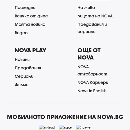
Последни
На живо
Всичко от днес
Лицата на NOVA
Моята новина
Предавания и
сериали
Видео
NOVA PLAY
ОЩЕ ОТ
NOVA
Новини
NOVA
Предавания
отговорност
Сериали
NOVA Кариери
Филми
News in English
МОБИЛНОТО ПРИЛОЖЕНИЕ НА NOVA.BG