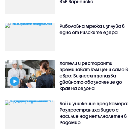
във Варненско
Риболовна мрежа изплува в
едно от Рилските езера
Хотели и ресторанти
преминават към цени само в
евро: Бизнесът запазва
двойното обозначение до
края на сезона
Бой и унижение пред камера:
Разпространиха видео с
насилие над непълнолетен в
Радомир