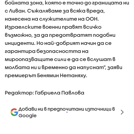
бойната зона, която е точно до границата ни
с Ливан. Съжаляваме за всяка вреда,
нанесена на служителите на ООН.
Израелските военни правят всичко
възможно, за да предотвратят подобни
инциденти. Но най-добрият начин да се
гарантира безопасността на
мироопазващите сили е да се вслушат в
молбата ни и временно да напуснат”, заяви
премиерът Бенямин Нетаняху.
Редактор: Габриела Павлова
Добави ни в предпочитани източници в
Google