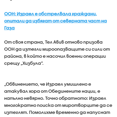
ООН: Израел е обстрелвала граждани,
опитали да избягат от северната част на
Газа
От своя страна, Тел Авив отново призова
ООН да изтегли мироопазващите си сили от
района, в който е насочил военни операции
срещу „Хизбула”.
„Обвинението, че Израел умишлено е
атакувал хора от Обединените нации, е
напълно невярно. Точно обратното: Израел
многократно поиска от миротворците да се
изтеглят. Помолихме временно да напуснат