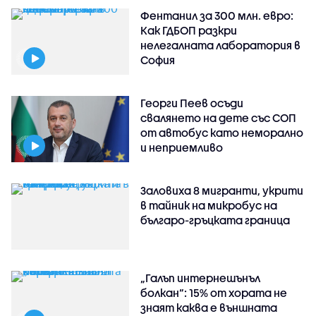
Фентанил за 300 млн. евро:
Как ГДБОП разкри
нелегалната лаборатория в
София
Георги Пеев осъди
свалянето на дете със СОП
от автобус като неморално
и неприемливо
Заловиха 8 мигранти, укрити
в тайник на микробус на
българо-гръцката граница
„Галъп интернешънъл
болкан“: 15% от хората не
знаят каква е външната