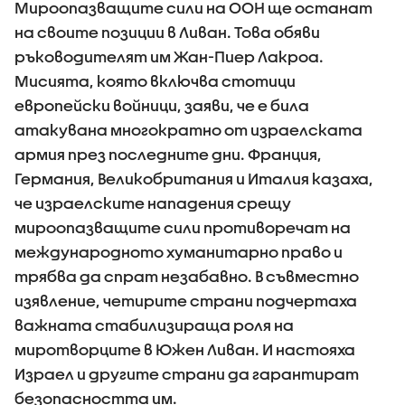
Мироопазващите сили на ООН ще останат
на своите позиции в Ливан. Това обяви
ръководителят им Жан-Пиер Лакроа.
Мисията, която включва стотици
европейски войници, заяви, че е била
атакувана многократно от израелската
армия през последните дни. Франция,
Германия, Великобритания и Италия казаха,
че израелските нападения срещу
мироопазващите сили противоречат на
международното хуманитарно право и
трябва да спрат незабавно. В съвместно
изявление, четирите страни подчертаха
важната стабилизираща роля на
миротворците в Южен Ливан. И настояха
Израел и другите страни да гарантират
безопасността им.