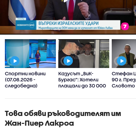
а
Спортни новини
Казусът „ВиК-
Стефан Ц
(07.08.2026 -
Бургас“: Хотели
90 г. Пре
следобедна)
плащали до 30 000
Словото 
лева след
призовав
манипулиране на
търсим с
водомерите и
изнудване
Това обяви ръководителят им
Жан-Пиер Лакроа