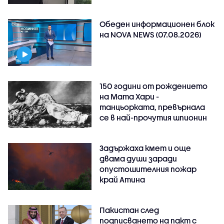
Обеден информационен блок
на NOVA NEWS (07.08.2026)
150 години от рождението
на Мата Хари -
танцьорката, превърнала
се в най-прочутия шпионин
Задържаха кмет и още
двама души заради
опустошителния пожар
край Атина
Пакистан след
подписването на пакт с