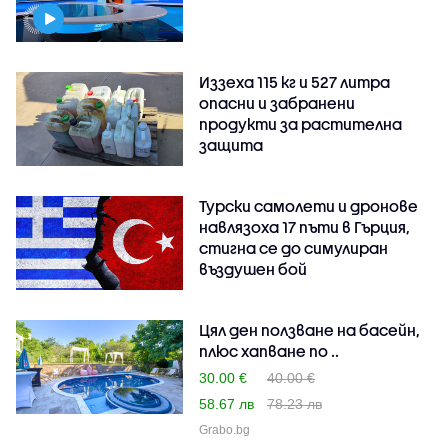
Иззеха 115 кг и 527 литра
опасни и забранени
продукти за растителна
защита
Турски самолети и дронове
навлязоха 17 пъти в Гърция,
стигна се до симулиран
въздушен бой
Цял ден ползване на басейн,
плюс хапване по ..
30.00 €
40.00 €
58.67 лв
78.23 лв
Grabo.bg