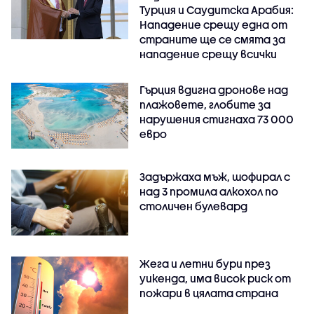
Турция и Саудитска Арабия:
Нападение срещу една от
страните ще се смята за
нападение срещу всички
Гърция вдигна дронове над
плажовете, глобите за
нарушения стигнаха 73 000
евро
Задържаха мъж, шофирал с
над 3 промила алкохол по
столичен булевард
Жега и летни бури през
уикенда, има висок риск от
пожари в цялата страна