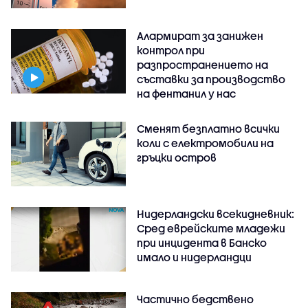
Алармират за занижен
контрол при
разпространението на
съставки за производство
на фентанил у нас
Сменят безплатно всички
коли с електромобили на
гръцки остров
Нидерландски всекидневник:
Сред еврейските младежи
при инцидента в Банско
имало и нидерландци
Частично бедствено