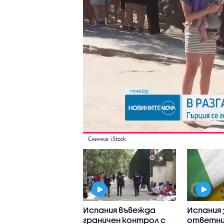
Снимка: iStock
 се стигна до
Испания въвежда
Испания 
уването на
граничен контрол с
ответни