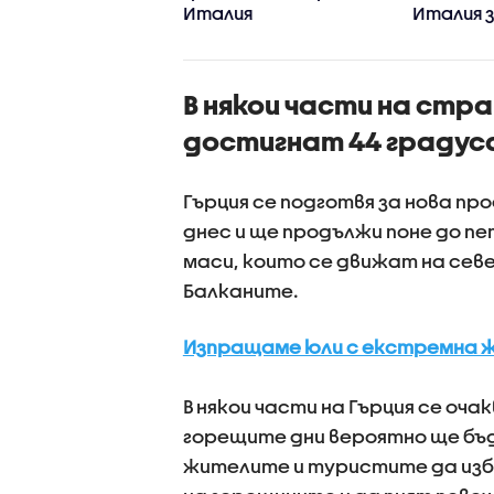
анти в Сеута
Италия
Италия 
граничн
между д
държав
В някои части на стр
достигнат 44 градус
Гърция се подготвя за нова п
днес и ще продължи поне до 
маси, които се движат на се
Балканите.
Изпращаме юли с екстремна 
В някои части на Гърция се оч
горещите дни вероятно ще бъ
жителите и туристите да изб