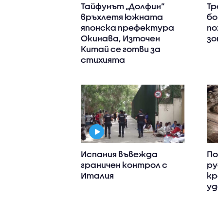
Тайфунът „Долфин”
Тр
връхлетя южната
бо
японска префектура
по
Окинава, Източен
зо
Китай се готви за
стихията
Испания въвежда
По
граничен контрол с
ру
Италия
кр
уд