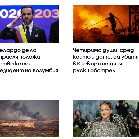
елардо де ла
Четирима души, сред
приеля положи
които и дете, са убити
етва като
в Киев при нощния
езидент на Колумбия
руски обстрел