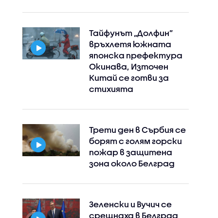
Тайфунът „Долфин”
връхлетя южната
японска префектура
Окинава, Източен
Китай се готви за
стихията
Instagram
Facebook
Трети ден в Сърбия се
борят с голям горски
пожар в защитена
зона около Белград
Зеленски и Вучич се
срещнаха в Белград