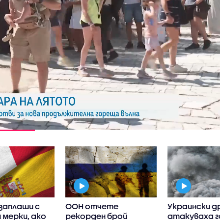
заплаши с
ООН отчете
Украински д
 мерки, ако
рекорден брой
атакуваха г