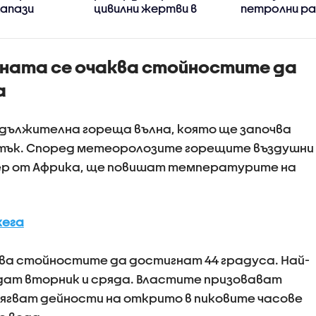
запази
цивилни жертви в
петролни р
ия контрол
Украйна от 2022 г.
в Русия
вете
насам
(ВИДЕО+СНИ
и
аната се очаква стойностите да
а
родължителна гореща вълна, която ще започва
петък. Според метеоролозите горещите въздушни
вер от Африка, ще повишат температурите на
жега
аква стойностите да достигнат 44 градуса. Най-
дат вторник и сряда. Властите призовават
ягват дейности на открито в пиковите часове