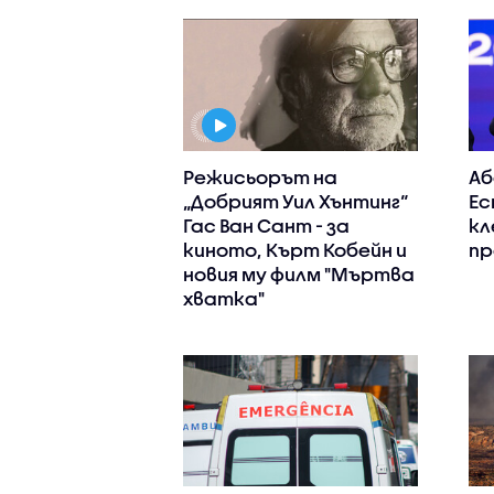
Режисьорът на
Аб
„Добрият Уил Хънтинг“
Ес
Гас Ван Сант - за
кл
киното, Кърт Кобейн и
пр
новия му филм "Мъртва
хватка"