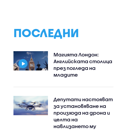
афинерии
опустошителните
Лайпциг заради 
горски пожари във
близо до украин
МКА)
Франция
самолет
ПОСЛЕДНИ
Магията Лондон:
Английската столица
през погледа на
младите
Депутати настояват
за установяване на
произхода на дрона и
целта на
навлизането му