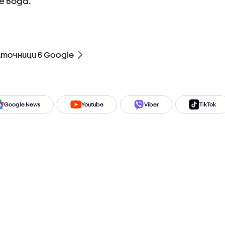
е вода.
зточници в Google
Google News
Youtube
Viber
TikTok