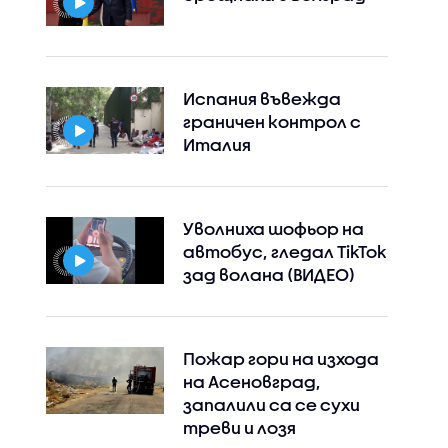
Испания въвежда
граничен контрол с
Италия
Уволниха шофьор на
автобус, гледал TikTok
зад волана (ВИДЕО)
Пожар гори на изхода
на Асеновград,
запалили са се сухи
треви и лозя