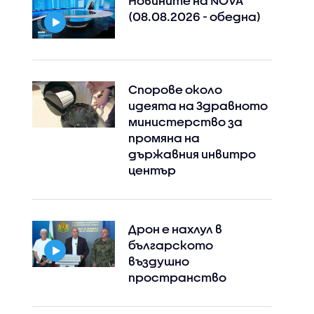
Новините на NOVA
(08.08.2026 - обедна)
Спорове около
идеята на Здравното
министерство за
промяна на
държавния инвитро
център
Дрон е нахлул в
българското
въздушно
пространство