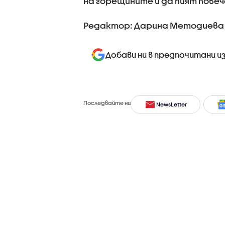
на горещините и да пият повеч
Редактор: Дарина Методиева
Добави ни в предпочитани и
Последвайте ни
NewsLetter