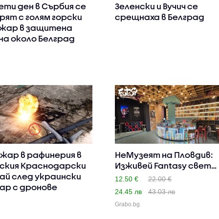
ети ден в Сърбия се
Зеленски и Вучич се
рят с голям горски
срещнаха в Белград
жар в защитена
на около Белград
жар в рафинерия в
НеМузеят на Пловдив:
ския Краснодарски
Изживей Fantasy света
ай след украински
-..
12.50 €
22.00 €
ар с дронове
24.45 лв
43.03 лв
Grabo.bg