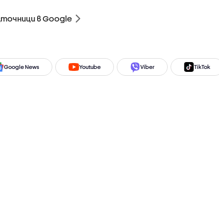
зточници в Google
Google News
Youtube
Viber
TikTok