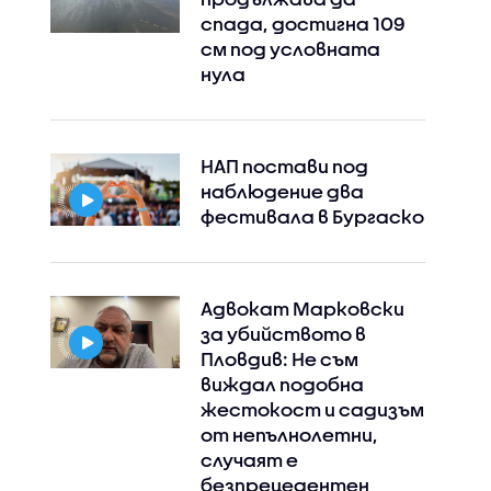
спада, достигна 109
см под условната
нула
Instagram
Facebook
НАП постави под
наблюдение два
фестивала в Бургаско
Адвокат Марковски
за убийството в
Пловдив: Не съм
виждал подобна
жестокост и садизъм
от непълнолетни,
случаят е
безпрецедентен