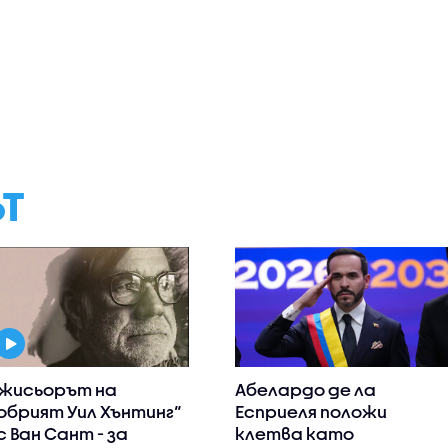
ЪТ
жисьорът на
Абелардо де ла
обрият Уил Хънтинг“
Есприеля положи
с Ван Сант - за
клетва като