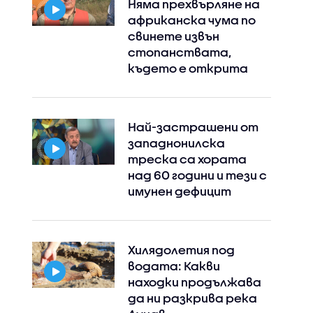
Няма прехвърляне на
африканска чума по
свинете извън
стопанствата,
където е открита
Най-застрашени от
западнонилска
треска са хората
над 60 години и тези с
имунен дефицит
Хилядолетия под
водата: Какви
находки продължава
да ни разкрива река