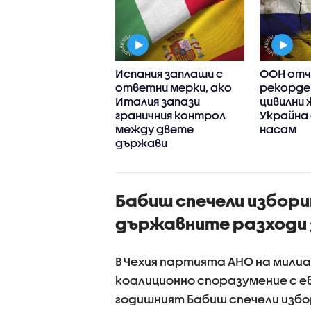
я и Украйна с
Испания заплаши с
ООН от
мни обвинения за
ответни мерки, ако
рекорде
и срещу цивилни
Италия запази
цивилни 
граничния контрол
Украйна 
между двете
насам
държави
Бабиш спечели избори
държавните разходи 
В Чехия партията АНО на мили
коалиционно споразумение с е
годишният Бабиш спечели изб