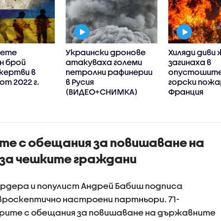
чете
Украински дронове
Хиляди диви
н брой
атакуваха големи
загинаха в
жертви в
петролни рафинерии
опустошит
от 2022 г.
в Русия
горски пожа
(ВИДЕО+СНИМКА)
Франция
те с обещания за повишаване на
за чешките граждани
ардера и популист Андрей Бабиш подписа
вроскептично настроени партньори. 71-
орите с обещания за повишаване на държавните