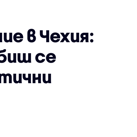
е в Чехия:
биш се
птични