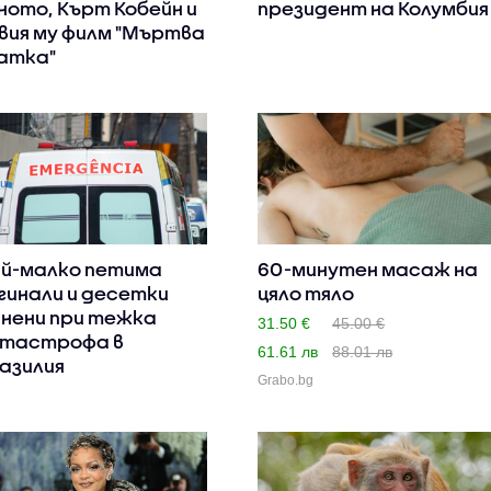
ното, Кърт Кобейн и
президент на Колумбия
вия му филм "Мъртва
атка"
й-малко петима
60-минутен масаж на
гинали и десетки
цяло тяло
нени при тежка
31.50 €
45.00 €
тастрофа в
61.61 лв
88.01 лв
азилия
Grabo.bg