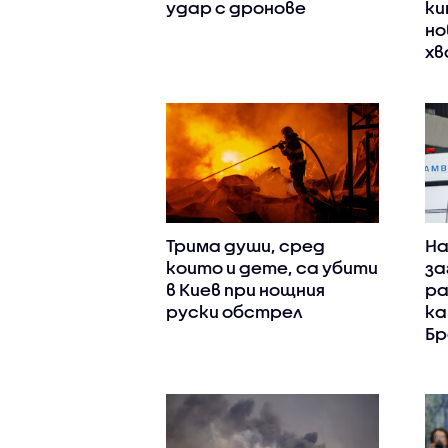
удар с дронове
ки
но
хв
Трима души, сред
На
които и дете, са убити
за
в Киев при нощния
ра
руски обстрел
ка
Бр