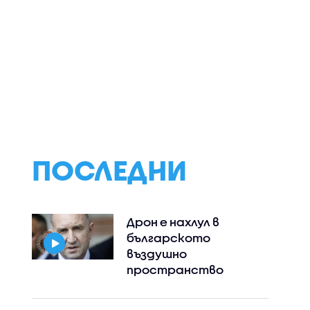
 животни
Спряха полетите от
Защо се стигна 
и до летището на
нахлуването на
елните
Лайпциг заради дрон
мигранти в Сеу
ри във
близо до украински
самолет
ПОСЛЕДНИ
Дрон е нахлул в
българското
въздушно
пространство