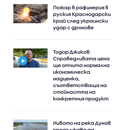
Пожар в рафинерия в
руския Краснодарски
край след украински
удар с дронове
Тодор Джиков:
Справедливата цена
ще отчита нормална
икономическа
надценка,
съответстваща на
стойността на
конкретния продукт
Нивото на река Дунав
продължава да