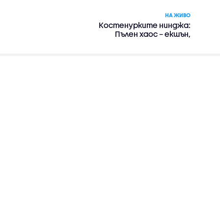
НА ЖИВО
Костенурките нинджа:
Пълен хаос – екшън,
комедия, приключенски