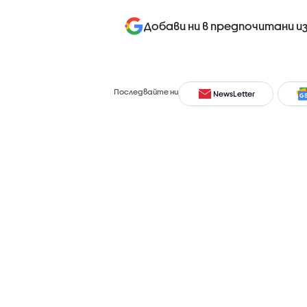
Добави ни в предпочитани и
Последвайте ни
NewsLetter