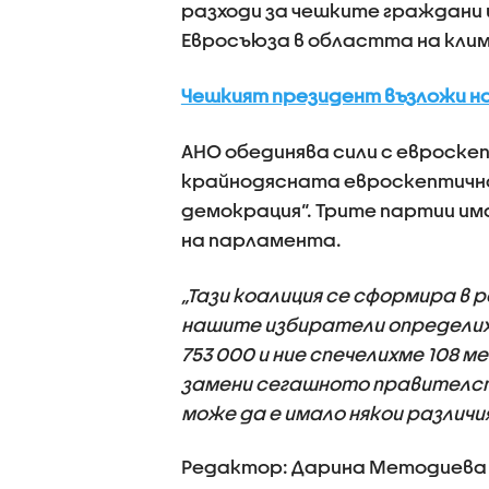
разходи за чешките граждани 
Евросъюза в областта на кли
Чешкият президент възложи н
АНО обединява сили с евроске
крайнодясната евроскептична
демокрация“. Трите партии и
на парламента.
„Тази коалиция се сформира в
нашите избиратели определиха
753 000 и ние спечелихме 108 
замени сегашното правителство
може да е имало някои различи
Редактор: Дарина Методиева