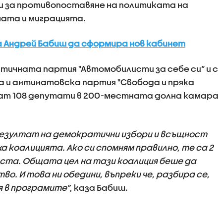
и за противопоставяне на политиката на
мата и миграцията.
а Андрей Бабиш да сформира нов кабинет
птичната партия "Автомобилисти за себе си“ и с
 и антинатовска партия "Свобода и пряка
мат 108 депутати в 200-местната долна камара
 резултат на демократични избори и всъщност
 коалицията. Ако си спомням правилно, те са 2
места. Общата цел на тази коалиция беше да
. И това ни обедини, въпреки че, разбира се,
я в програмите”
, каза Бабиш.