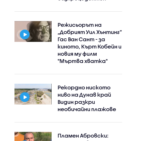
Режисьорът на
„Добрият Уил Хънтинг“
Гас Ван Сант - за
киното, Кърт Кобейн и
новия му филм
"Мъртва хватка"
Рекордно ниското
ниво на Дунав край
Видин разкри
необичайни плажове
Пламен Абровски: