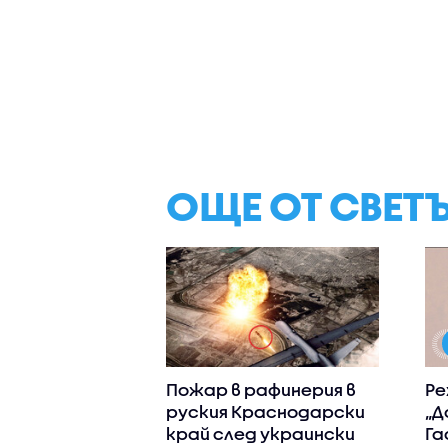
ОЩЕ ОТ СВЕТ
Пожар в рафинерия в
Ре
руския Краснодарски
„Д
край след украински
Га