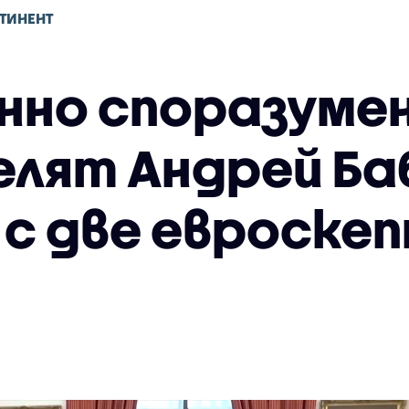
ТИНЕНТ
нно споразумени
лят Андрей Ба
 с две евроске