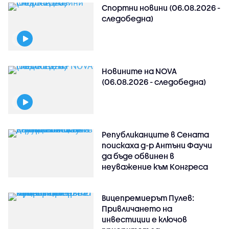
Спортни новини (06.08.2026 -
следобедна)
Новините на NOVA
(06.08.2026 - следобедна)
Републиканците в Сената
поискаха д-р Антъни Фаучи
да бъде обвинен в
неуважение към Конгреса
Вицепремиерът Пулев:
Привличането на
инвестиции е ключов