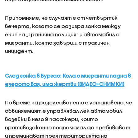
Припомняме, че случаят е от четвъртък
вечерта, когато се разигра гонка между
екип на „Гранична полиция“ и автомобил с
мигранти, която завърши с трагичен
инцидент.
След гонка в Бургас: Кола с мигранти падна в
езерото Вая, има жертви (ВИДЕО+СНИМКИ)
По време на разследването е установено, че
обвиняемият е управлявал лек автомобил,
возейки в него 9 пасажери, които
противозаконно подпомагал да пребивават
и преминават през територията на