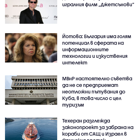
игралния филм „Джетсънови“
Йотова: България има голям
потенциал в сферата на
информационните
технологии и изкуствения
интелект
МВнР настоятелно съветва
да не се предприемат
неотложни пътувания до
Куба, в това число с цел
туризъм
Техеран разглежда
законопроект за забрана на
кораби от САЩ и Израел в