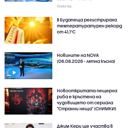
Grabo.bg
В Будапеща регистрираха
температуратурен рекорд
от 41,1°C
Новините на NOVA
(06.08.2026 - лятна късна)
Новооткритата пещерна
риба е кръстена на
чудовището от сериала
"Странни неща" (СНИМКИ)
Джим Кери ще участва в