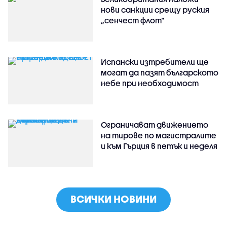
нови санкции срещу руския
„сенчест флот“
Испански изтребители ще
могат да пазят българското
небе при необходимост
Ограничават движението
на тирове по магистралите
и към Гърция в петък и неделя
ВСИЧКИ НОВИНИ