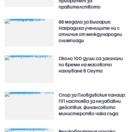
приоритет за
правителството
68 медала за България:
Наградиха учениците ни с
отличия от международни
олимпиади
Около 100 души са загинали
по време на масовото
нахлуване в Сеута
Спор за Пловдивския панаир:
ПП настоява за незабавни
действия, финансовото
министерство чака съда
Великобритания наложи