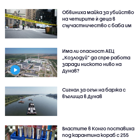
Обвиниха майка за убийство
на четирите ѝ деца в
съучастничество с баба им
Има ли опасност АЕЦ
„Козлодуй” да спре работа
заради ниското ниво на
Дунав?
Сигнал за огън на баржа с
въглища в Дунав
Властите в Конго поставиха
под карантина кораб с 255