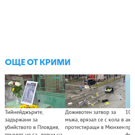
ОЩЕ ОТ КРИМИ
Тийнейджърите,
Доживотен затвор за
10 
задържани за
мъжа, врязал се с кола в
акц
убийството в Пловдив,
протестиращи в Мюнхен
про
твърдят, че са „ловци на
фен