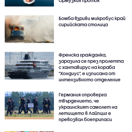
Ормузкия проток
Бомба взриви микробус край
сирийската столица
Френска гражданка,
заразила се през пролетта
с хантавирус на кораба
"Хондиус", е изписана от
интензивното отделение
Германия опроверга
твърдението, че
украинският самолет на
летището в Лайпциг е
превозвал боеприпаси