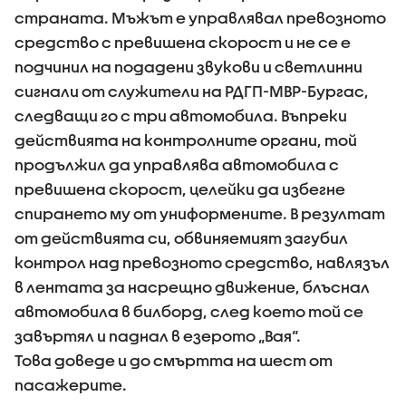
страната. Мъжът е управлявал превозното
средство с превишена скорост и не се е
подчинил на подадени звукови и светлинни
сигнали от служители на РДГП-МВР-Бургас,
следващи го с три автомобила. Въпреки
действията на контролните органи, той
продължил да управлява автомобила с
превишена скорост, целейки да избегне
спирането му от униформените. В резултат
от действията си, обвиняемият загубил
контрол над превозното средство, навлязъл
в лентата за насрещно движение, блъснал
автомобила в билборд, след което той се
завъртял и паднал в езерото „Вая“.
Това доведе и до смъртта на шест от
пасажерите.