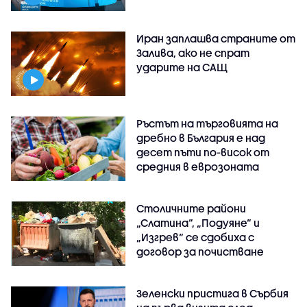
Иран заплашва страните от
Залива, ако не спрат
ударите на САЩ
Ръстът на търговията на
дребно в България е над
десет пъти по-висок от
средния в еврозоната
Столичните райони
„Слатина“, „Подуяне“ и
„Изгрев“ се сдобиха с
договор за почистване
Зеленски пристига в Сърбия