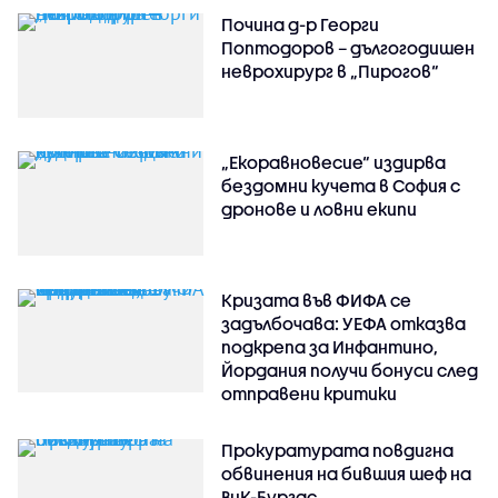
Почина д-р Георги
Поптодоров – дългогодишен
неврохирург в „Пирогов“
„Екоравновесие“ издирва
бездомни кучета в София с
дронове и ловни екипи
Кризата във ФИФА се
задълбочава: УЕФА отказва
подкрепа за Инфантино,
Йордания получи бонуси след
отправени критики
Прокуратурата повдигна
обвинения на бившия шеф на
ВиК-Бургас