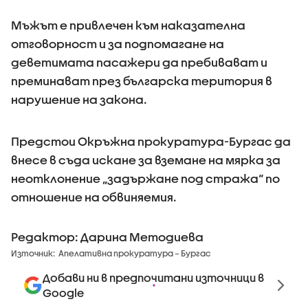
Мъжът е привлечен към наказателна
отговорност и за подпомагане на
деветимата пасажери да пребивават и
преминават през българска територия в
нарушение на закона.
Предстои Окръжна прокуратура-Бургас да
внесе в съда искане за вземане на мярка за
неотклонение „задържане под стража“ по
отношение на обвиняемия.
Редактор: Дарина Методиева
Източник:
Апелативна прокуратура – Бургас
Добави ни в предпочитани източници в
Google