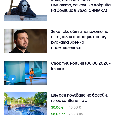
Смъртта, се качи на покрива
на болница в Уелс (СНИМКА)
Зеленски обяви началото на
специални операции срещу
руската военна
промишленост
Спортни новини (06.08.2026 -
късна)
Цял ден ползване на басейн,
плюс хапване по ..
30.00 €
40.00 €
58.67 лв
78.23 лв