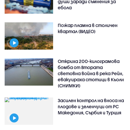
души заради съмнения за
ебола
Пожар пламна в столичен
квартал (ВИДЕО)
Откриха 200-килограмова
бомба от Втората
световна война в река Рейн,
евакуираха стотици в Кьолн
(СНИМКИ)
Засилен контрол на вноса на
плодове и зеленчуци от РС
Македония, Сърбия и Турция