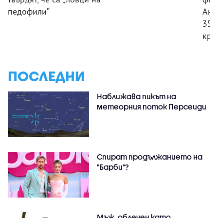
педофили”
Ант
350
кри
ПОСЛЕДНИ
Наближава пикът на
метеорния поток Персеиди
Спират продължанието на
"Барби"?
Мъж, облечен като