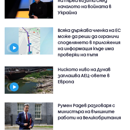
на първа визита след
началото на войната в
Украйна
Всяка държава членка на ЕС
може да реши да ограничи
споделянето в приложения
на информация къде има
проверки на пътя
Ниското ниво на Дунав
заплашва АЕЦ-овете в
Европа
Румен Радев разговаря с
министъра на външните
работи на Великобритания