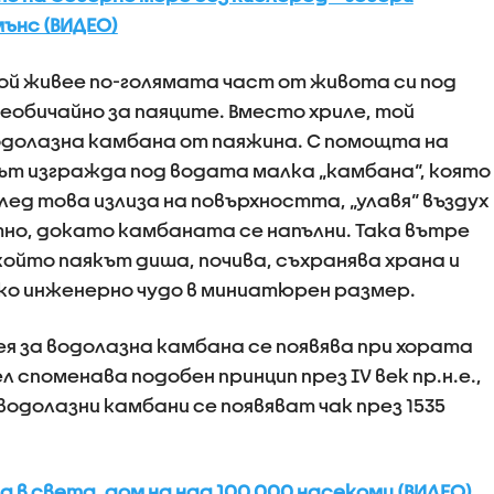
ънс (ВИДЕО)
Той живее по-голямата част от живота си под
еобичайно за паяците. Вместо хриле, той
водолазна камбана от паяжина. С помощта на
ът изгражда под водата малка „камбана“, която
лед това излиза на повърхността, „улавя“ въздух
тно, докато камбаната се напълни. Така вътре
който паякът диша, почива, съхранява храна и
ко инженерно чудо в миниатюрен размер.
ея за водолазна камбана се появява при хората
 споменава подобен принцип през IV век пр.н.е.,
водолазни камбани се появяват чак през 1535
в света, дом на над 100 000 насекоми (ВИДЕО)