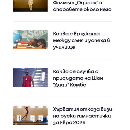
Филмът „Одисея” и
споровете около него
Каква е връзката
между съня и успеха в
училище
Какво се случва с
присъдата на Шон
"Диди" Комбс
Хърватия отказа визи
Instagram
Facebook
на руски гимнастички
за Евро 2026