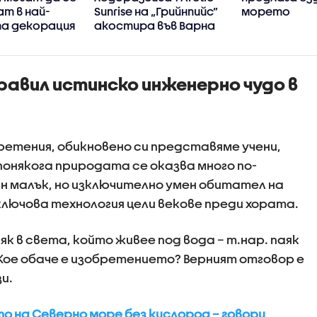
т в най-
Sunrise на „Грийнпийс”
морето
а декорация
акостира във Варна
равил истинско инженерно чудо в
ретения, обикновено си представяме учени,
понякога природата се оказва много по-
н малък, но изключително умен обитател на
ключова технология цели векове преди хората.
к в света, който живее под вода – т.нар. паяк
. Кое обаче е изобретението? Верният отговор е
и.
о на Северно море без кислород – говори