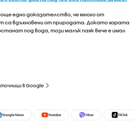
 още едно доказателство, че много от
 са вдъхновени от природата. Докато хората
станат под вода, този малък паяк вече е имал
зточници в Google
Google News
Youtube
Viber
TikTok