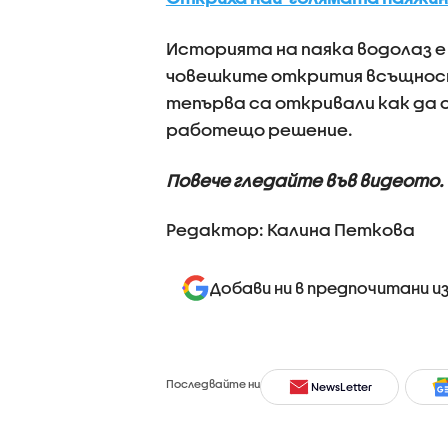
Историята на паяка водолаз е
човешките открития всъщност
тепърва са откривали как да о
работещо решение.
Повече гледайте във видеото.
Редактор: Калина Петкова
Добави ни в предпочитани и
Последвайте ни
NewsLetter