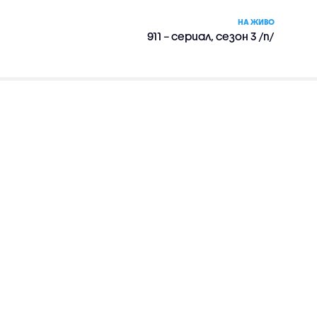
НА ЖИВО
911 – сериал, сезон 3 /п/