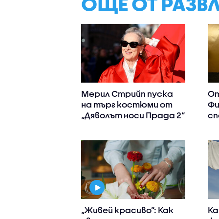
ОЩЕ ОТ РАЗВ
Мерил Стрийп пуска
От
на търг костюми от
Фи
„Дяволът носи Прада 2“
сп
„Живей красиво”: Как
Ка