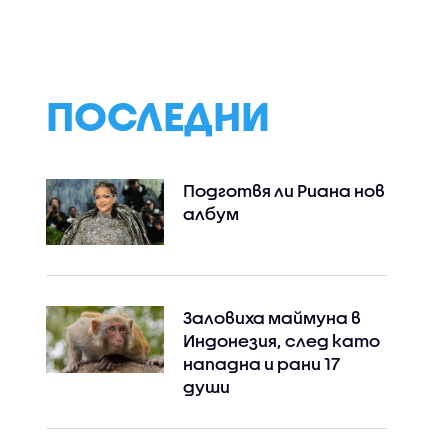
открито небе в Лос
невиждани кадр
Анджелис (ВИДЕО)
Слънцето с най-
детайлните
изображения до
(ВИДЕО+СНИМКИ
ПОСЛЕДНИ
Подготвя ли Риана нов
албум
Заловиха маймуна в
Индонезия, след като
нападна и рани 17
души