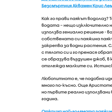
Безсмъртния Аквамен Крис Лем
Как го прави паякът водолаз? 
водата – нещо изключително н
използва гениално решение - 
собствената си паяжина паяк
закрепва за водни растения. С
с тялото си и го пренася обра
се образува въздушен джоб, в 
отглежда малките си. Истинс
Любопитното е, че подобна ид
много по-късно. Още Аристотел
но първите реално използвани 
година.
Откриха най-голямата паяжина 