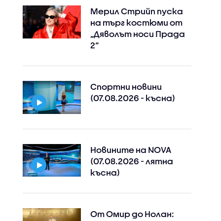
Мерил Стрийп пуска
на търг костюми от
„Дяволът носи Прада
2“
Спортни новини
(07.08.2026 - късна)
Новините на NOVA
(07.08.2026 - лятна
късна)
От Омир до Нолан: