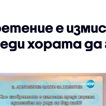
ретение е измис
реди хората да