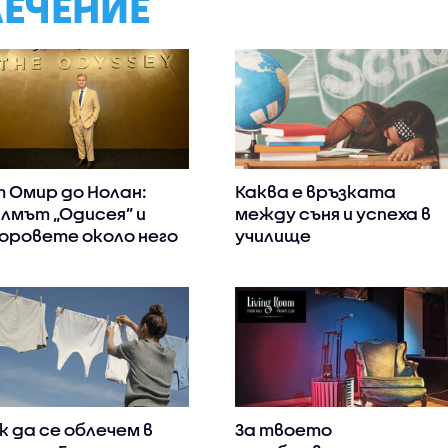
ЛЕЧЕНИЕ
 Омир до Нолан:
Каква е връзката
лмът „Одисея” и
между съня и успеха в
оровете около него
училище
к да се облечем в
За твоето