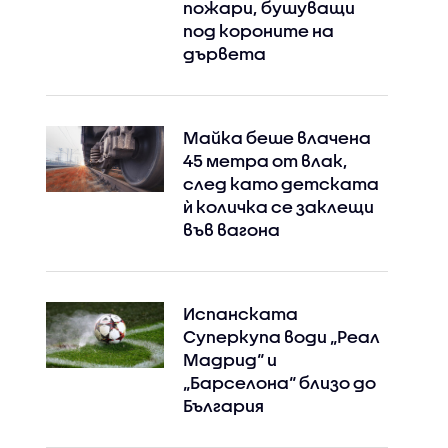
пожари, бушуващи
под короните на
дървета
Майка беше влачена
45 метра от влак,
след като детската
ѝ количка се заклещи
във вагона
Испанската
Суперкупа води „Реал
Мадрид“ и
„Барселона“ близо до
България