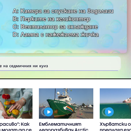
расиво”: Как
Емблематичният
Хърватски 
 могат да се
ледоразбивач Arctic
предлага ез