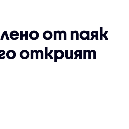
лено от паяк
 го открият