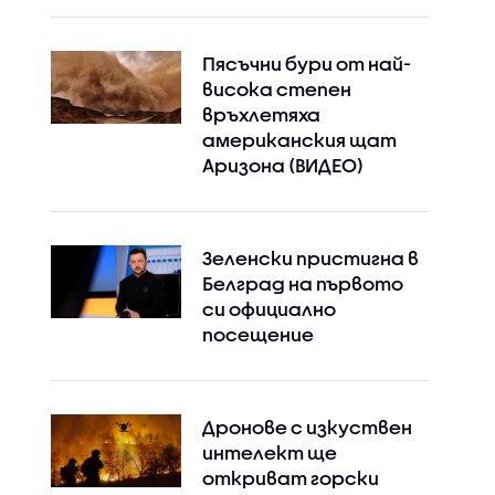
Пясъчни бури от най-
висока степен
връхлетяха
американския щат
Аризона (ВИДЕО)
Зеленски пристигна в
Белград на първото
си официално
посещение
Дронове с изкуствен
интелект ще
откриват горски