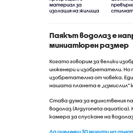
90 км/ч
материал за
превърна
изолация на жилища
стилнат
у дома
Паякът водолаз е нап
миниатюрен размер
Когато говорим за велики изоб
инженери и изобретатели. Но 
изобретателна от човека. Еди
нашата планета е „измислил“ 
Става дума за единствения пая
водолаз (Argyroneta aquatica)
камера за спускане на водолаз
Да оцелееш 30 минути на дънот