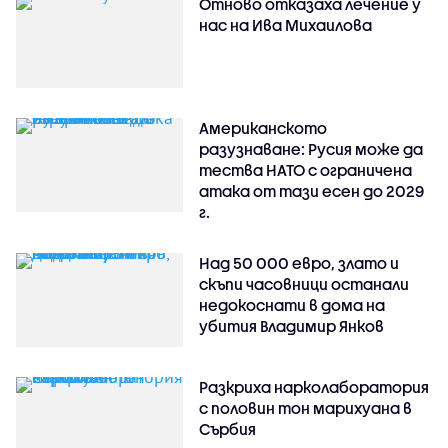
Отново отказаха лечение у
нас на Ива Михаилова
Американското
разузнаване: Русия може да
тества НАТО с ограничена
атака от тази есен до 2029
г.
Над 50 000 евро, злато и
скъпи часовници останали
недокоснати в дома на
убития Владимир Янков
Разкриха нарколаборатория
с половин тон марихуана в
Сърбия