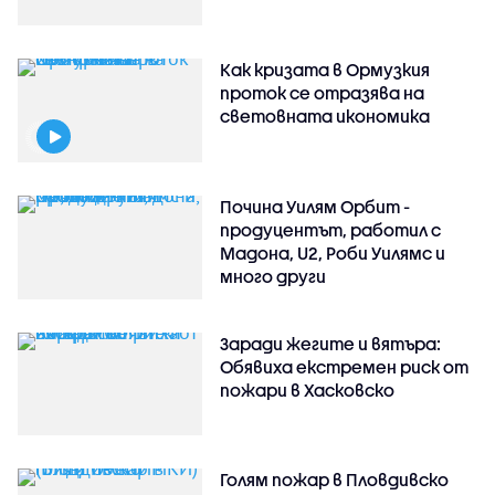
Как кризата в Ормузкия
проток се отразява на
световната икономика
Почина Уилям Орбит -
продуцентът, работил с
Мадона, U2, Роби Уилямс и
много други
Заради жегите и вятъра:
Обявиха екстремен риск от
пожари в Хасковско
Голям пожар в Пловдивско