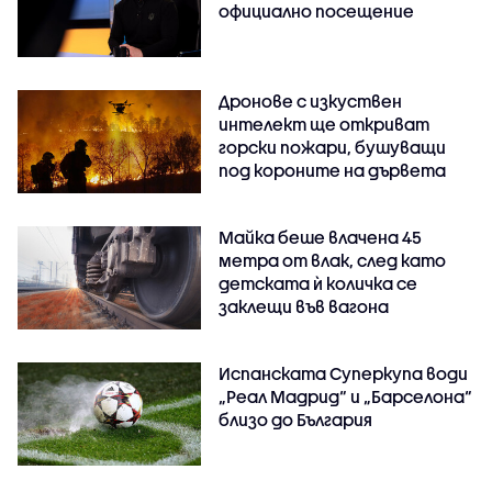
официално посещение
Дронове с изкуствен
интелект ще откриват
горски пожари, бушуващи
под короните на дървета
Майка беше влачена 45
метра от влак, след като
детската ѝ количка се
заклещи във вагона
Испанската Суперкупа води
„Реал Мадрид“ и „Барселона“
близо до България