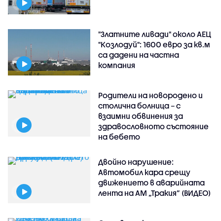
"Златните ливади" около АЕЦ
"Козлодуй": 1600 евро за кв.м
са дадени на частна
компания
Родители на новородено и
столична болница – с
взаимни обвинения за
здравословното състояние
на бебето
Двойно нарушение:
Автомобил кара срещу
движението в аварийната
лента на АМ „Тракия” (ВИДЕО)