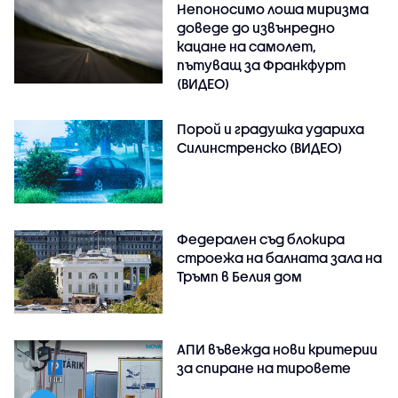
Непоносимо лоша миризма
доведе до извънредно
кацане на самолет,
пътуващ за Франкфурт
(ВИДЕО)
Порой и градушка удариха
Силинстренско (ВИДЕО)
Федерален съд блокира
строежа на балната зала на
Тръмп в Белия дом
АПИ въвежда нови критерии
за спиране на тировете