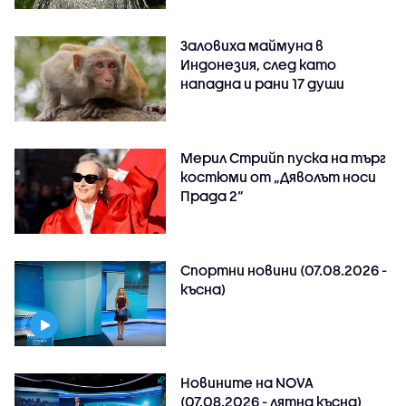
Заловиха маймуна в
Индонезия, след като
нападна и рани 17 души
Мерил Стрийп пуска на търг
костюми от „Дяволът носи
Прада 2“
Спортни новини (07.08.2026 -
късна)
Новините на NOVA
(07.08.2026 - лятна късна)