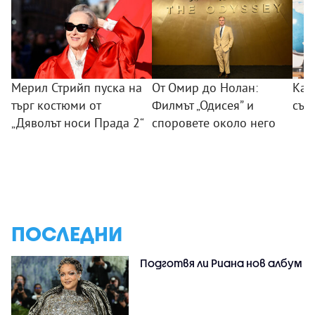
Мерил Стрийп пуска на
От Омир до Нолан:
Как
търг костюми от
Филмът „Одисея” и
сън
„Дяволът носи Прада 2“
споровете около него
ПОСЛЕДНИ
Подготвя ли Риана нов албум