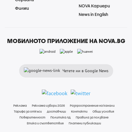
NOVA Кариери
Филми
News in English
МОБИЛНОТО ПРИЛОЖЕНИЕ НА NOVA.BG
Четете ни в Google News
Реклама
Реклама избори 2026
Разпространение на канали
Тарифа за откъси
Доставчици
Контакти
Общи условия
Поверителност
Политика ЛД
Правила за ползване
Етика и съответствие
Платени публикации