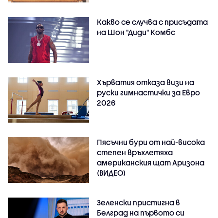
Какво се случва с присъдата
на Шон "Диди" Комбс
Хърватия отказа визи на
руски гимнастички за Евро
2026
Пясъчни бури от най-висока
степен връхлетяха
американския щат Аризона
(ВИДЕО)
Зеленски пристигна в
Белград на първото си