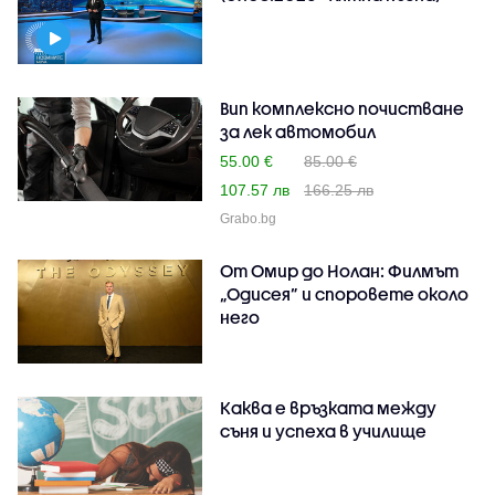
Вип комплексно почистване
за лек автомобил
55.00 €
85.00 €
107.57 лв
166.25 лв
Grabo.bg
От Омир до Нолан: Филмът
„Одисея” и споровете около
него
Каква е връзката между
съня и успеха в училище