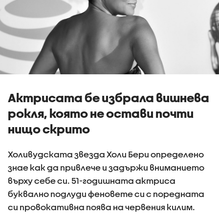
Актрисата бе избрала вишнева
рокля, която не остави почти
нищо скрито
Холивудската звезда Холи Бери определено
знае как да привлече и задържи вниманието
върху себе си. 51-годишната актриса
буквално подлуди феновете си с поредната
си провокативна поява на червения килим.