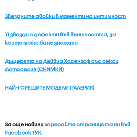
Звездните двойки в моменти на интимност
11 звезди с дефекти във външността, за
които може би не знаехте
Дъщерята на Дейвид Хаселхоф със секси
фотосесия (СНИМКИ)
НАЙ-ГОРЕЩИТЕ МОДЕЛИ (ГАЛЕРИЯ)
За още новини
харесайте страницата ни във
Facebook ТУК.