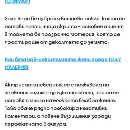
(СНИМКИ)
Холи Бери бе избрала вишнева рокля, която не
остави почти нищо скрито – основен акцент
в тоалета бе прозрачна материя, която се
простираше от деколтето до земята.
Кои бяха най-сексапилните жени преди 10 г.?
(ГАЛЕРИЯ)
Актрисата неведнъж се е появявала на
червения килим с дръзки тоалети, които не
оставят много на мъжкото въображение.
Това обаче рядко провокира негативни
коментари, а повече възхищения заради
перфектната й фигура.