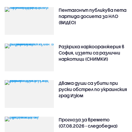
Пентагонът публикува пета
партида досиета за НЛО
(ВИДЕО)
Разкриха наркооранжерия в
София, иззети са различни
наркотици (СНИМКИ)
Двама души са убити при
руски обстрeл по украинския
град Изюм
Прогноза за времето
(07.08.2026 - следобедна)