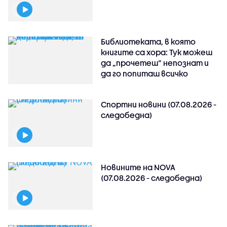
Библиотеката, в която
книгите са хора: Тук можеш
да „прочетеш“ непознат и
да го попиташ всичко
Спортни новини (07.08.2026 -
следобедна)
Новините на NOVA
(07.08.2026 - следобедна)