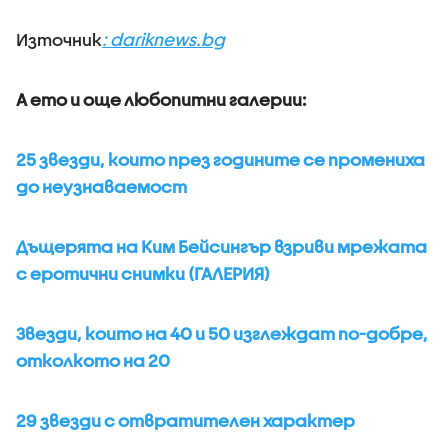
Източник
: dariknews.bg
А ето и още любопитни галерии:
25 звезди, които през годините се промениха
до неузнаваемост
Дъщерята на Ким Бейсингър взриви мрежата
с еротични снимки (ГАЛЕРИЯ)
Звезди, които на 40 и 50 изглеждат по-добре,
отколкото на 20
29 звезди с отвратителен характер