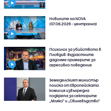
Новините на NOVA
(07.08.2026 - централна)
Психолог за убийството в
Пловдив: Възрастните
дадохме примерите за
агресивно поведение
Земеделският министър
поиска от Европейската
комисия извънредна
подкрепа за секторите
„Мляко“ и „Свиневъдство“