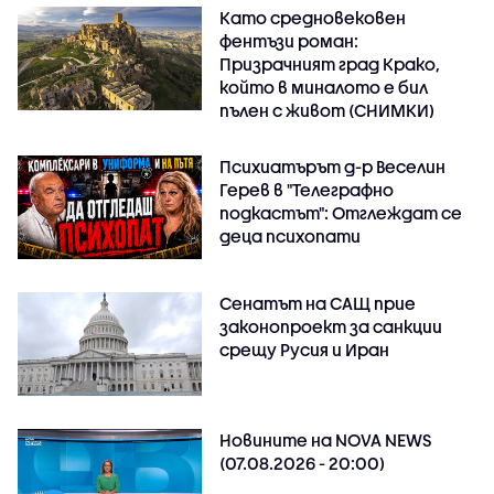
Като средновековен
фентъзи роман:
Призрачният град Крако,
който в миналото е бил
пълен с живот (СНИМКИ)
Психиатърът д-р Веселин
Герев в "Телеграфно
подкастът": Отглеждат се
деца психопати
Сенатът на САЩ прие
законопроект за санкции
срещу Русия и Иран
Новините на NOVA NEWS
(07.08.2026 - 20:00)