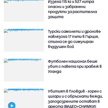
Иззеха 115 кг и 527 литра
опасни и забранени
продукти за растителна
защита
Турски самолети и дронове
навлязоха 17 пъти в Гърция,
стигна се до симулиран
въздушен бой
Футболен национал беше
убит с павета при грабеж в
Уганда
Убитият в Пловдив - горен с
цигари и с обръснати вежди,
заподозрените остават в
ареста (ВИДЕО+СНИМКИ)