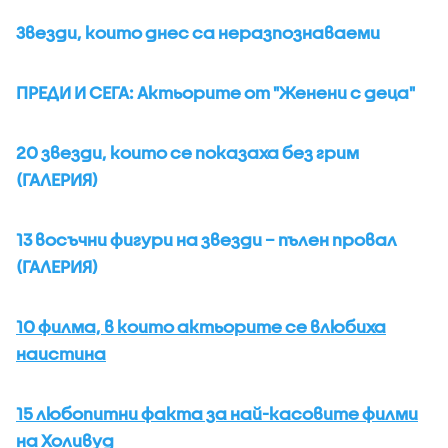
Звезди, които днес са неразпознаваеми
ПРЕДИ И СЕГА: Актьорите от "Женени с деца"
20 звезди, които се показаха без грим
(ГАЛЕРИЯ)
13 восъчни фигури на звезди – пълен провал
(ГАЛЕРИЯ)
10 филма, в които актьорите се влюбиха
наистина
15 любопитни факта за най-касовите филми
на Холивуд