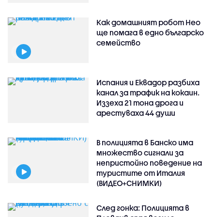
Как домашният робот Нео
ще помага в едно българско
семейство
Испания и Еквадор разбиха
канал за трафик на кокаин.
Иззеха 21 тона дрога и
арестуваха 44 души
В полицията в Банско има
множество сигнали за
непристойно поведение на
туристите от Италия
(ВИДЕО+СНИМКИ)
След гонка: Полицията в