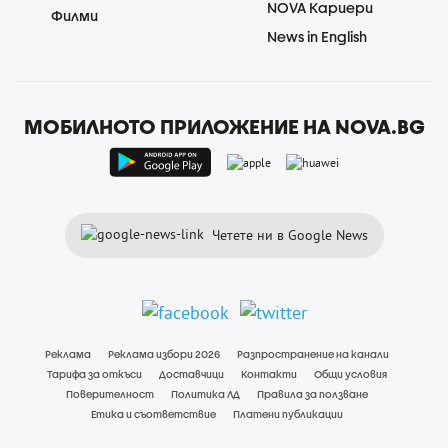
NOVA Кариери
Филми
News in English
МОБИЛНОТО ПРИЛОЖЕНИЕ НА NOVA.BG
Четете ни в Google News
Реклама
Реклама избори 2026
Разпространение на канали
Тарифа за откъси
Доставчици
Контакти
Общи условия
Поверителност
Политика ЛД
Правила за ползване
Етика и съответствие
Платени публикации