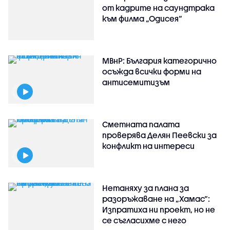
от кадрите на саундтрака
към филма „Одисея“
МВнР: България категорично
осъжда всички форми на
антисемитизъм
Сметната палата
проверява Делян Пеевски за
конфликт на интереси
Нетаняху за плана за
разоръжаване на „Хамас“:
Изпратиха ни проект, но не
се съгласихме с него