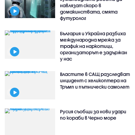
навлязат скоро в
домакинствата, смята
футуролог
България и Украйна разбиха
международна мрежа за
трафик на наркотици,
организаторът е задържан
у нас
Властите в САЩ разследват
инцидент с хеликоптера на
Тръмп и пътнически самолет
Русия съобщи за нови удари
по кораби в Черно море