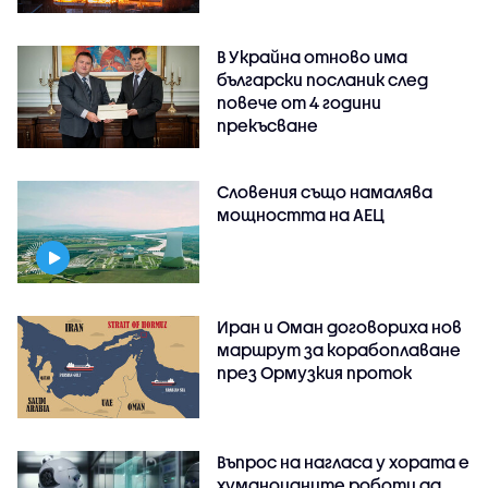
В Украйна отново има
български посланик след
повече от 4 години
прекъсване
Словения също намалява
мощността на АЕЦ
Иран и Оман договориха нов
маршрут за корабоплаване
през Ормузкия проток
Въпрос на нагласа у хората е
хуманоидните роботи да