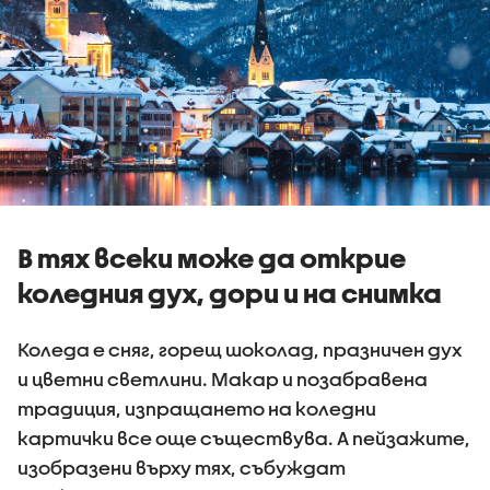
В тях всеки може да открие
коледния дух, дори и на снимка
Коледа е сняг, горещ шоколад, празничен дух
и цветни светлини. Макар и позабравена
традиция, изпращането на коледни
картички все още съществува. А пейзажите,
изобразени върху тях, събуждат