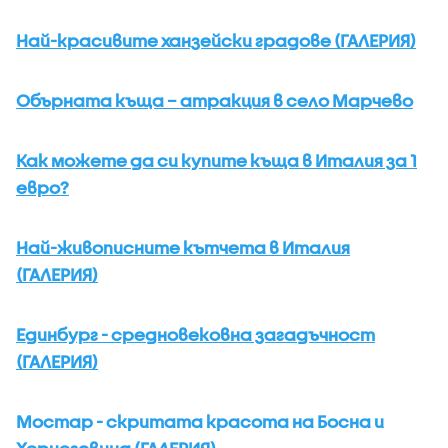
Най-красивите ханзейски градове (ГАЛЕРИЯ)
Обърната къща – атракция в село Марчево
Как можете да си купите къща в Италия за 1
евро?
Най-живописните кътчета в Италия
(ГАЛЕРИЯ)
Единбург - средновековна загадъчност
(ГАЛЕРИЯ)
Мостар - скритата красота на Босна и