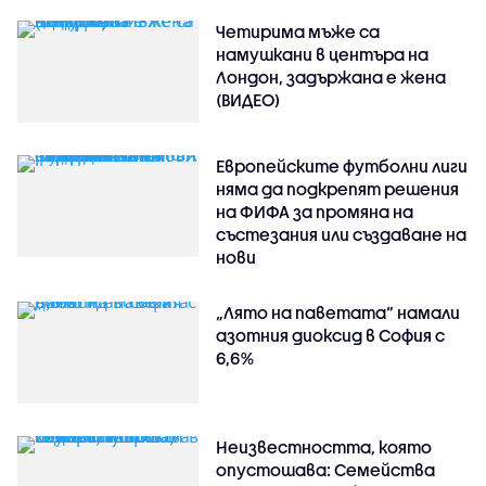
Четирима мъже са
намушкани в центъра на
Лондон, задържана е жена
(ВИДЕО)
Европейските футболни лиги
няма да подкрепят решения
на ФИФА за промяна на
състезания или създаване на
нови
„Лято на паветата“ намали
азотния диоксид в София с
6,6%
Неизвестността, която
опустошава: Семейства