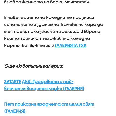
въображението на всеки мечтател.
В навечерието на коледните празници
испанското издание на Traveler ни кара да
мечтаем, показвайки ни селища в Европа,
които приличат на оживяла коледна
картичка. Вижте ги в
ГАЛЕРИЯТА ТУК
Още любопитни галерии:
ЗАТАЕТЕ ДЪХ: Градовете с най-
впечатляващите гледки (ГАЛЕРИЯ)
Пет приказни градчета от целия свят
(ГАЛЕРИЯ)