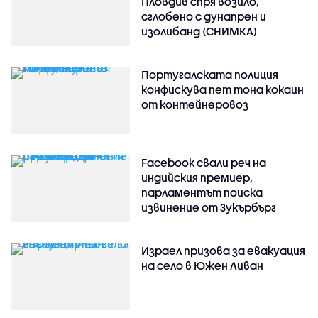
Пловдив спря возило,
сглобено с дунапрен и
изолибанд (СНИМКА)
Португалската полиция
конфискува пет тона кокаин
от контейнеровоз
Facebook свали реч на
индийския премиер,
парламентът поиска
извинение от Зукърбърг
Израел призова за евакуация
на село в Южен Ливан