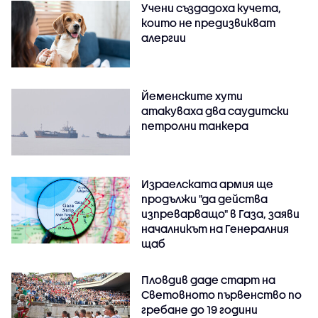
Учени създадоха кучета,
които не предизвикват
алергии
Йеменските хути
атакуваха два саудитски
петролни танкера
Израелската армия ще
продължи "да действа
изпреварващо" в Газа, заяви
началникът на Генералния
щаб
Пловдив даде старт на
Световното първенство по
гребане до 19 години