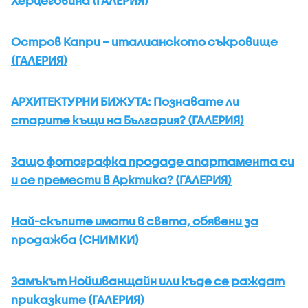
Херцеговина (ГАЛЕРИЯ)
Остров Капри – италианското съкровище
(ГАЛЕРИЯ)
АРХИТЕКТУРНИ БИЖУТА: Познавате ли
старите къщи на България? (ГАЛЕРИЯ)
Защо фотографка продаде апартамента си
и се премести в Арктика? (ГАЛЕРИЯ)
Най-скъпите имоти в света, обявени за
продажба (СНИМКИ)
Замъкът Нойшванщайн или къде се раждат
приказките (ГАЛЕРИЯ)