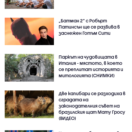
„Батман 2“ с Робърт
Патинсън ще се развива в
заснежен Готъм Сити
Паркът на чудовищата в
Италия - мястото, в което
се преплитат историята и
митологията (СНИМКИ)
Две капибари се разходиха в
сградата на
законодателния съвет на
бразилския щат Мату Гросу
(ВИДЕО)