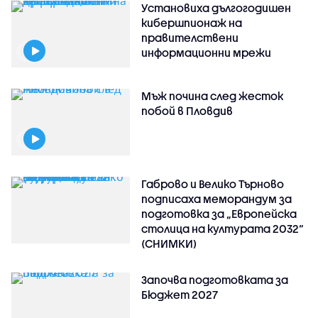
Установиха дългогодишен
кибершпионаж на
правителствени
информационни мрежи
Мъж почина след жесток
побой в Пловдив
Габрово и Велико Търново
подписаха меморандум за
подготовка за „Европейска
столица на културата 2032“
(СНИМКИ)
Започва подготовката за
Бюджет 2027