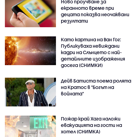
Ново проучване за
екранното време при
децата показва неочаквани
резултати
Като картина на Ван Гог:
Публикуваха невиждани
кадри на Слънцето с най-
детайлните изображения
досега (СНИМКИ)
Дейв Батиста поема ролята
на Кратос в "Богът на
войната"
Пожар край Хага наложи
евакуацията на гости на
хотел (СНИМКА)