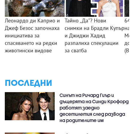
Леонардо ди Каприо и
Тайно „Да“? Нови
64 
Джеф Безос започнаха
снимки на Брадли Купър
на 
инициатива за
и Джиджи Хадид
Мон
спасяването на редки
разпалиха спекулации
до 
животински видове
за сватба
(ВИ
ПОСЛЕДНИ
Синът на Ричард Гиър и
дъщерята на Синди Крофорд
работят заедно
десетилетия след развода
на родителите им