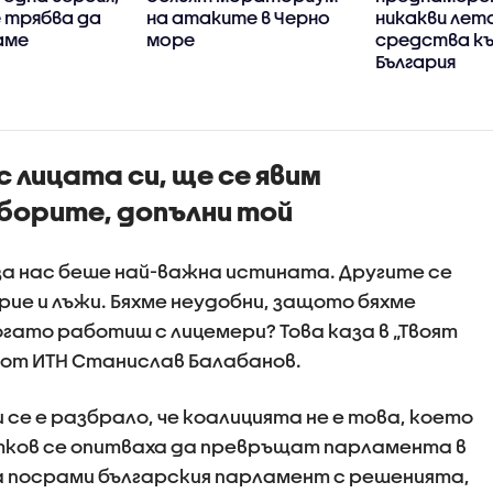
 трябва да
на атаките в Черно
никакви лет
аме
море
средства к
България
с лицата си, ще се явим
борите, допълни той
а нас беше най-важна истината. Другите се
рие и лъжи. Бяхме неудобни, защото бяхме
когато работиш с лицемери? Това каза в „Твоят
 от ИТН Станислав Балабанов.
 се е разбрало, че коалицията не е това, което
Петков се опитваха да превръщат парламента в
а посрами българския парламент с решенията,