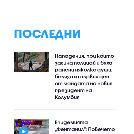
ателни
косовския преми
ъм
яйца (ВИДЕО)
ПОСЛЕДНИ
Нападения, при които
загина полицай и бяха
ранени няколко души,
белязаха първия ден
от мандата на новия
президент на
Колумбия
Епидемията
„Фентанил”: Повечето