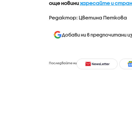
още новини
харесайте и стран
Редактор: Цветина Петкова
Добави ни в предпочитани и
Последвайте ни
NewsLetter