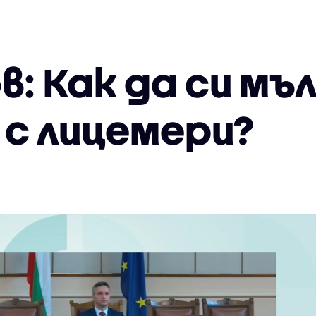
: Как да си мъ
с лицемери?