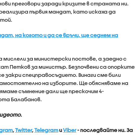
нови преговори заради кризите в страната ни.
реализира първия мандат, като искаха да
 той.
дат, на когото и да се връчи, ще седнем на
а мислели за министерски постове, а заедно с
жат Петков за министър. Безпочвени са опорките
 се закри спецправосъдието. Винаги сме били
 самостоятелно на изборите. Ще обясняваме на
ямаме съмнение дали ще прескочим 4-
рта Балабанов.
видеото.
agram
,
Twitter
,
Telegram
и
Viber
- последвайте ни.
За