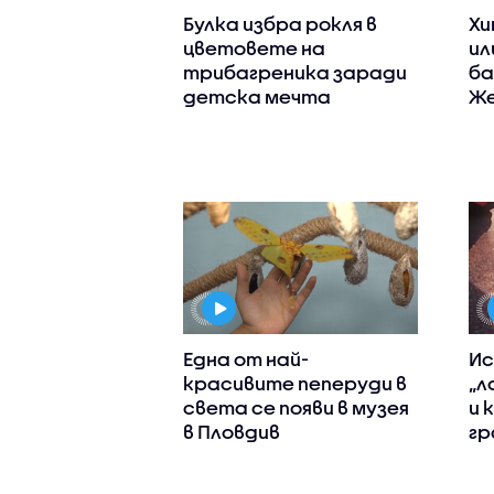
Булка избра рокля в
Хи
цветовете на
ил
трибагреника заради
ба
детска мечта
Же
Една от най-
Ис
красивите пеперуди в
„л
света се появи в музея
и 
в Пловдив
гр