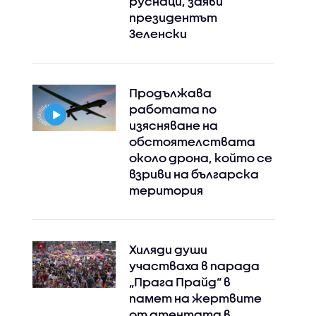
руснаци, заяви
президентът
Зеленски
Продължава
работата по
изясняване на
обстоятелствата
около дрона, който се
взриви на българска
територия
Хиляди души
участваха в парада
„Прага Прайд“ в
памет на жертвите
от атентата в