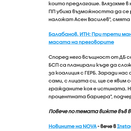
които предлагаше. Влязохме в 
ПП убиха възможността да се 
наложат Асен Василев", смята
Балабанов, ИТН: При трети ман
масата на преговорите
Според него всъщност от ДБ с
БСП са планирали къде да сло
за коалиция с ГЕРБ. Заради нас
сами, с лицата си, ще се явим
гражданите коя е истината. Н
процентната бариера", подче
Повече по темата вижте във 
Новините на NOVA
- вече в
Inst