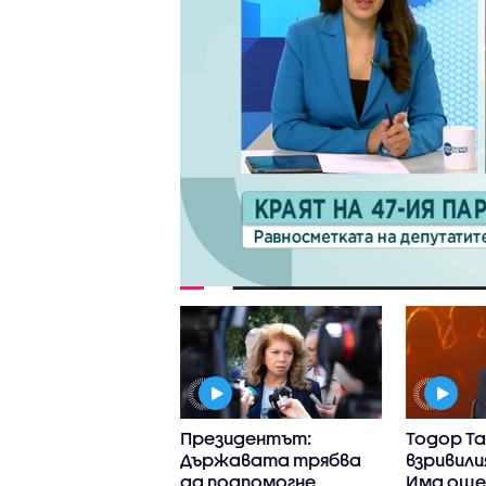
нното
Президентът:
Тодор Та
стерство:
Държавата трябва
взривили
ът вероятно е
да подпомогне
Има още 