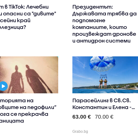
т в TikTok: Лечебни
Президентът:
и опасни са "дивите"
Държавата трябва да
сейни край
подпомогне
лезница?
компаниите, които
произвеждат дронове
и антидрон системи
торията на
Парасейлинг в Св.Св.
овците на педофили”
Константин и Елена -
кога се прекрачва
за..
63.00 €
70.00 €
аницата
Grabo.bg