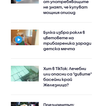
от употребяващите
не знаят, че купуват
мощния опиоид
Булка избра рокля в
цветовете на
трибагреника заради
детска мечта
Хит в TikTok: Лечебни
или опасни са "дивите"
басейни край
Железница?
Президентът: