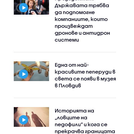
Държавата трябва
да подпомогне
компаниите, които
произвеждат
дронове и антидрон
системи
Една от най-
Instagram
Facebook
красивите пеперуди в
света се появи в музея
в Пловдив
Историята на
„ловците на
педофили” и кога се
прекрачва границата