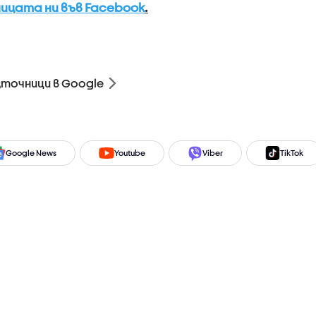
ицата ни във Facebook
.
зточници в Google
Google News
Youtube
Viber
TikTok