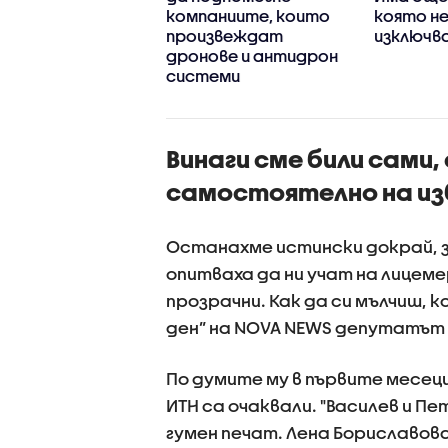
ински,
компаниите, които
която не
дентът не е
произвеждат
изключв
намерен
дронове и антидрон
системи
Винаги сме били сами, 
самостоятелно на из
Останахме истински докрай, з
опитваха да ни учат на лицеме
прозрачни. Как да си мълчиш, 
ден” на NOVA NEWS депутатът
По думите му в първите месеци
ИТН са очаквали. "Василев и 
гумен печат. Лена Бориславов