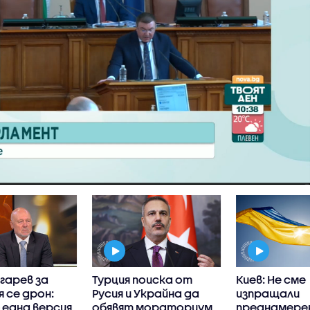
гарев за
Турция поиска от
Киев: Не сме
я се дрон:
Русия и Украйна да
изпращали
една версия,
обявят мораториум
преднамере