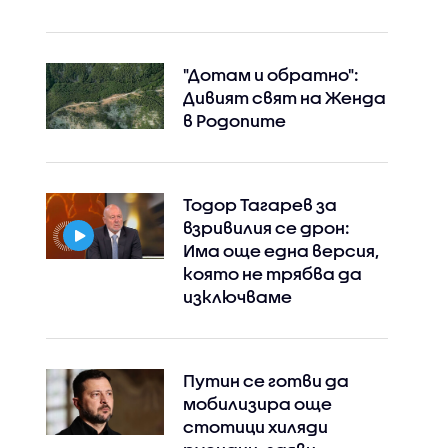
"Дотам и обратно":
Дивият свят на Женда
в Родопите
Тодор Тагарев за
взривилия се дрон:
Има още една версия,
която не трябва да
изключваме
Путин се готви да
мобилизира още
стотици хиляди