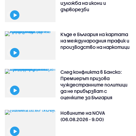
изложба на икони и
дърворезби
Къде е България на картата
на международния трафик и
производство на наркотици
След конфликта в Банско:
Премиерът призова
чуждестранните политици
да не прибързват с
оценките за България
Новините на NOVA
(06.08.2026 - 9.00)