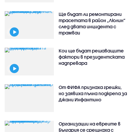
Ще бъдат ли ремонтирани
трасетата в район „Люлин”
след двата инцидента с
трамваи
Кои ще бъдат решаващите
фактори в президентската
надпревара
От ФИФА признаха грешки,
но заявиха пълна подкрепа за
Джани Инфантино
Организации на евреите в
България се срещнаха с