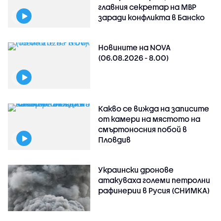
главния секретар на МВР
заради конфликта в Банско
Новините на NOVA
(06.08.2026 - 8.00)
Какво се вижда на записите
от камери на мястото на
смъртоносния побой в
Пловдив
Украински дронове
атакуваха големи петролни
рафинерии в Русия (СНИМКА)