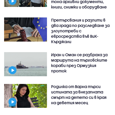
тона архивни документи,
книги, снимки и оборудване
Претърсвания и разпити в
два града по разследване за
злоупотреби с
евросредства във ВиК-
Кърджали
Иран и Оман се разбраха за
маршрута на търговските
кораби през Ормузкия
проток
Родилка от Варна търси
истината за внезапната
смърт на детето си в края
на деветия месец