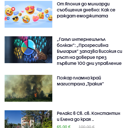
От Япония до милиарди
съобщения дневно: Как се
раждат емоджитата
„Галъп интернешънъл
болкан“: „Прогресивна
България“ запазва високия си
ръст на доверие през
първите 100 дни управление
Пожар пламна край
магистрала „Тракия“
Релакс в Св. св. Константин
и Елена до края ..
65.00 €
100.00 €