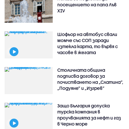
посещението на папа Лъв
XIV
Шофьор на автобус свали
момче със СОП заради
изтекла карта, то вървя с
часове в жегата
Столичната община
подписва договор за
почистването на „Слатина”,
„Подуяне” и „Изгрев”
Защо България допуска
турска компания в
проучванията за нефт и газ
в Черно море