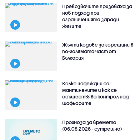
Превозвачите призоваха за
нов подход при
ограниченията заради
жегите
Жълти кодове за горещини в
по-голямата част от
България
Колко надеждни са
мантинелите и как се
осъществява контрол над
шофьорите
Прогноза за времето
(06.08.2026 - сутрешна)