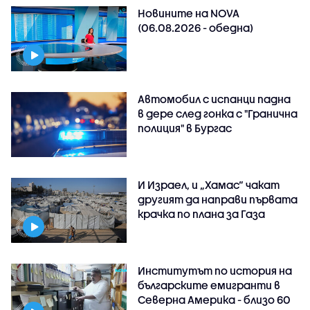
Новините на NOVA
(06.08.2026 - обедна)
Автомобил с испанци падна
в дере след гонка с "Гранична
полиция" в Бургас
И Израел, и „Хамас“ чакат
другият да направи първата
крачка по плана за Газа
Институтът по история на
българските емигранти в
Северна Америка - близо 60