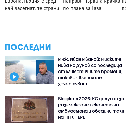
Европа, Гърция е сред
направи първата крачка
на 
най-засегнатите страни
по плана за Газа
пре
ПОСЛЕДНИ
Инж. Иван Иванов: Ниските
нива на Дунав са последица
от климатичните промени,
такива явления ще
зачестяват
Бюджет 2026: КС допусна за
разглеждане искането на
омбудсмана и обедини тези
на ПП и ГЕРБ