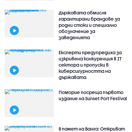
Държавата обмисля
гарантирани брандове за
родни стоки и специално
обозначение за
заведенията
Експерти предупредиха за
изкривена конкуренция в IT
сектора и пропуски в
киберсигурността на
държавата
Поморие посреща първото
издание на Sunset Port Festival
В памет на Ванга: Откриват