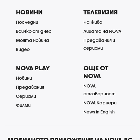
НОВИНИ
ТЕЛЕВИЗИЯ
Последни
На живо
Всичко от днес
Лицата на NOVA
Моята новина
Предавания и
сериали
Видео
NOVA PLAY
ОЩЕ ОТ
NOVA
Новини
NOVA
Предавания
отговорност
Сериали
NOVA Кариери
Филми
News in English
МОБИЛНОТО ПРИЛОЖЕНИЕ НА NOVA.BG