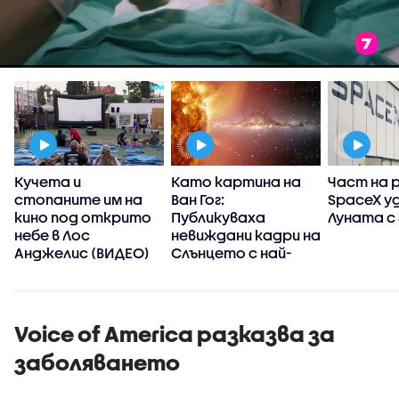
Кучета и
Като картина на
Част на 
стопаните им на
Ван Гог:
SpaceX у
кино под открито
Публикуваха
Луната с 
небе в Лос
невиждани кадри на
Анджелис (ВИДЕО)
Слънцето с най-
детайлните
изображения
досега
(ВИДЕО+СНИМКИ)
Voice of America разказва за
заболяването