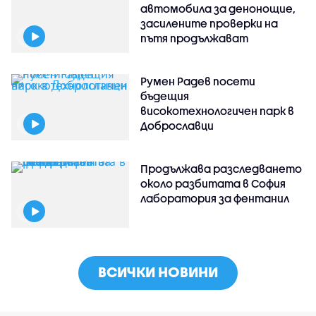
автомобила за денонощие,
засилените проверки на
пътя продължават
Румен Радев посети
бъдещия
високотехнологичен парк в
Доброславци
Продължава разследването
около разбитата в София
лаборатория за фентанил
ВСИЧКИ НОВИНИ