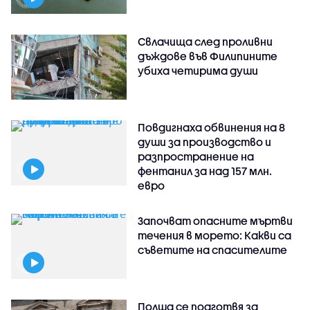
Свлачища след проливни
дъждове във Филипините
убиха четирима души
Повдигнаха обвинения на 8
души за производство и
разпространение на
фентанил за над 157 млн.
евро
Започват опасните мъртви
течения в морето: Какви са
съветите на спасителите
Полша се подготвя за