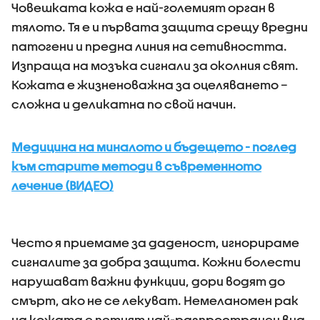
Човешката кожа е най-големият орган в
тялото. Тя е и първата защита срещу вредни
патогени и предна линия на сетивността.
Изпраща на мозъка сигнали за околния свят.
Кожата е жизненоважна за оцеляването –
сложна и деликатна по свой начин.
Медицина на миналото и бъдещето - поглед
към старите методи в съвременното
лечение (ВИДЕО)
Често я приемаме за даденост, игнорираме
сигналите за добра защита. Кожни болести
нарушават важни функции, дори водят до
смърт, ако не се лекуват. Немеланомен рак
на кожата е петият най-разпространен вид