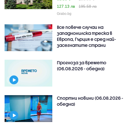
127.13 лв
195.58 лв
Grabo.bg
Все повече случаи на
западнонилска треска в
Европа, Гърция е сред най-
засегнатите страни
Прогноза за времето
(06.08.2026 - обедна)
Спортни новини (06.08.2026 -
обедна)