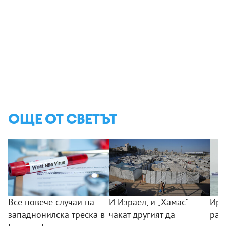
ОЩЕ ОТ СВЕТЪТ
Все повече случаи на
И Израел, и „Хамас“
Ира
западнонилска треска в
чакат другият да
раз