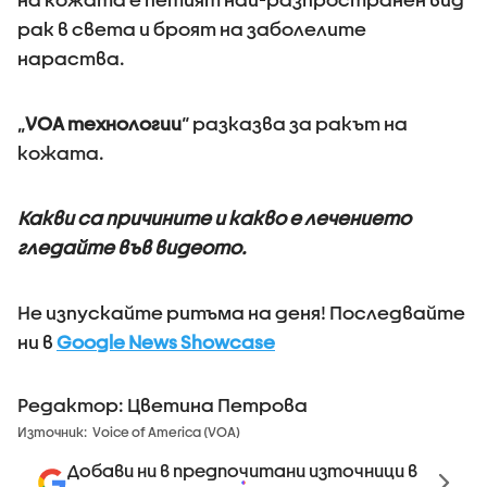
рак в света и броят на заболелите
нараства.
„
VOA технологии
“ разказва за ракът на
кожата.
Какви са причините и какво е лечението
гледайте във видеото.
Не изпускайте ритъма на деня! Последвайте
ни в
Google News Showcase
Редактор: Цветина Петрова
Източник:
Voice of America (VOA)
Добави ни в предпочитани източници в