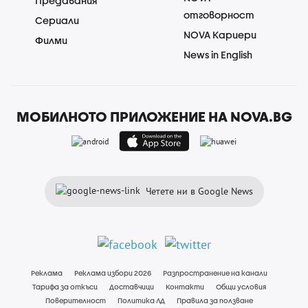
Предавания
отговорност
Сериали
NOVA Кариери
Филми
News in English
МОБИЛНОТО ПРИЛОЖЕНИЕ НА NOVA.BG
Четете ни в Google News
Реклама
Реклама избори 2026
Разпространение на канали
Тарифа за откъси
Доставчици
Контакти
Общи условия
Поверителност
Политика ЛД
Правила за ползване