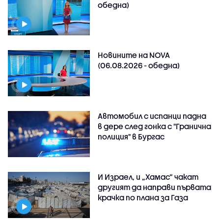
обедна)
Новините на NOVA
(06.08.2026 - обедна)
Автомобил с испанци падна
в дере след гонка с "Гранична
полиция" в Бургас
И Израел, и „Хамас“ чакат
другият да направи първата
крачка по плана за Газа