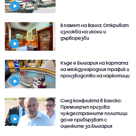
В памет на Ванга: Откриват
изложба на икони и
дърворезби
Къде е България на картата
на международния трафик и
производство на наркотици
След конфликта в Банско:
Премиерът призова
чуждестранните политици
да не прибързват с
оценките за България