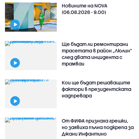
Новините на NOVA
(06.08.2026 - 9.00)
Ще бъдат ли ремонтирани
трасетата в район „Люлин”
след двата инцидента с
трамваи
Кои ще бъдат решаващите
фактори в президентската
надпревара
От ФИФА признаха грешки,
но заявиха пълна подкрепа за
Джани Инфантино