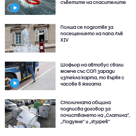
съветите на спасителите
Полша се подготвя за
посещението на папа Лъв
XIV
Шофьор на автобус свали
момче със СОП заради
изтекла карта, то вървя с
часове в жегата
Столичната община
подписва договор за
почистването на „Слатина”,
„Подуяне” и „Изгрев”