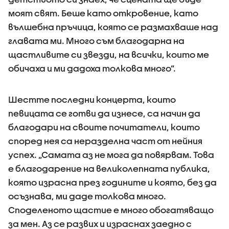
моят свят. Беше като откровение, като
вълшебна пръчица, която се размахваше над
главата ми. Много съм благодарна на
щастливите си звезди, на всички, които ме
обичаха и ми дадоха толкова много”.
Шестте последни концерта, които
певицата се готви да изнесе, са начин да
благодари на своите почитатели, които
според нея са неразделна част от нейния
успех. „Самата аз не мога да повярвам. Това
е благодарение на великолепната публика,
която израсна през годините и която, без да
осъзнава, ми даде толкова много.
Споделеното щастие е много обогатяващо
за мен. Аз се развих и израснах заедно с