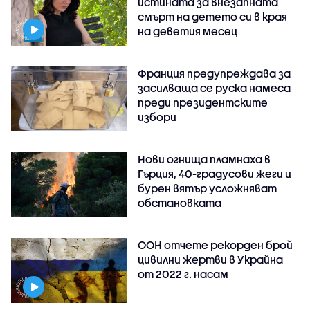
истината за внезапната
смърт на детето си в края
на деветия месец
Франция предупреждава за
засилваща се руска намеса
преди президентските
избори
Нови огнища пламнаха в
Гърция, 40-градусови жеги и
бурен вятър усложняват
обстановката
ООН отчете рекорден брой
цивилни жертви в Украйна
от 2022 г. насам