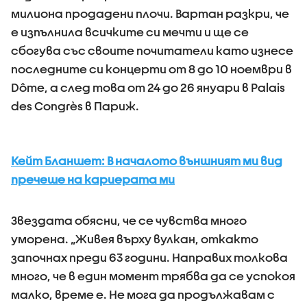
милиона продадени плочи. Вартан разкри, че
е изпълнила всичките си мечти и ще се
сбогува със своите почитатели като изнесе
последните си концерти от 8 до 10 ноември в
Dôme, а след това от 24 до 26 януари в Palais
des Congrès в Париж.
Кейт Бланшет: В началото външният ми вид
пречеше на кариерата ми
Звездата обясни, че се чувства много
уморена. „Живея върху вулкан, откакто
започнах преди 63 години. Направих толкова
много, че в един момент трябва да се успокоя
малко, време е. Не мога да продължавам с