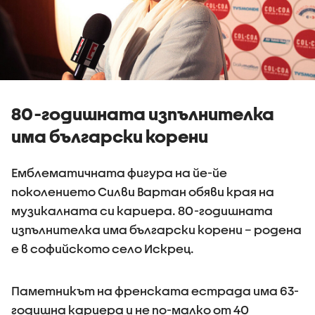
80-годишната изпълнителка
има български корени
Емблематичната фигура на йе-йе
поколението Силви Вартан обяви края на
музикалната си кариера. 80-годишната
изпълнителка има български корени – родена
е в софийското село Искрец.
Паметникът на френската естрада има 63-
годишна кариера и не по-малко от 40