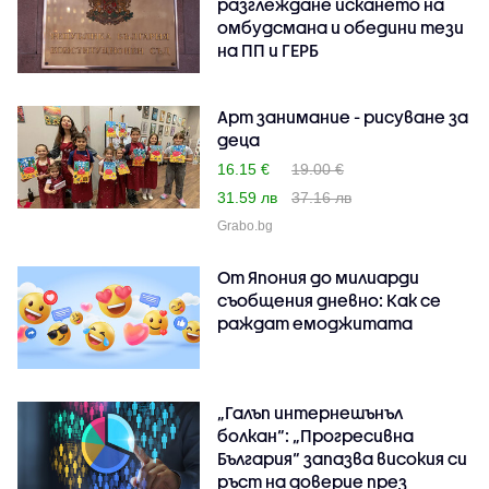
разглеждане искането на
омбудсмана и обедини тези
на ПП и ГЕРБ
Арт занимание - рисуване за
деца
16.15 €
19.00 €
31.59 лв
37.16 лв
Grabo.bg
От Япония до милиарди
съобщения дневно: Как се
раждат емоджитата
„Галъп интернешънъл
болкан“: „Прогресивна
България“ запазва високия си
ръст на доверие през