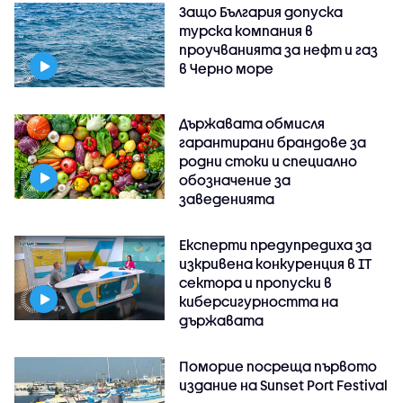
Защо България допуска
турска компания в
проучванията за нефт и газ
в Черно море
Държавата обмисля
гарантирани брандове за
родни стоки и специално
обозначение за
заведенията
Експерти предупредиха за
изкривена конкуренция в IT
сектора и пропуски в
киберсигурността на
държавата
Поморие посреща първото
издание на Sunset Port Festival