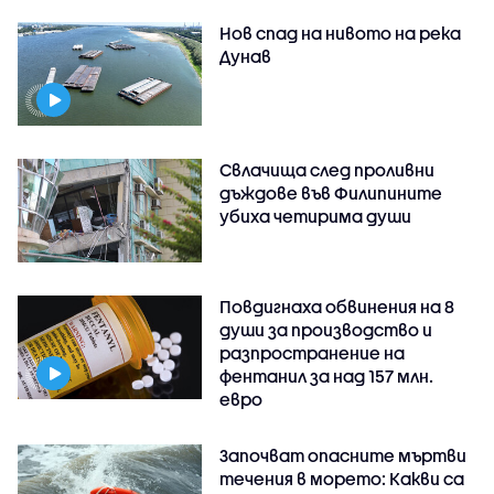
Нов спад на нивото на река
Дунав
Свлачища след проливни
дъждове във Филипините
убиха четирима души
Повдигнаха обвинения на 8
души за производство и
разпространение на
фентанил за над 157 млн.
евро
Започват опасните мъртви
течения в морето: Какви са