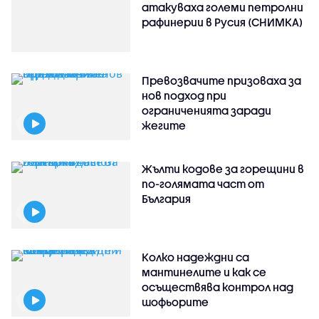
атакуваха големи петролни
рафинерии в Русия (СНИМКА)
Превозвачите призоваха за
нов подход при
ограниченията заради
жегите
Жълти кодове за горещини в
по-голямата част от
България
Колко надеждни са
мантинелите и как се
осъществява контрол над
шофьорите