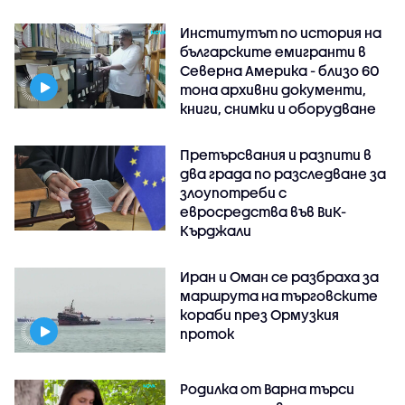
Институтът по история на
българските емигранти в
Северна Америка - близо 60
тона архивни документи,
книги, снимки и оборудване
Претърсвания и разпити в
два града по разследване за
злоупотреби с
евросредства във ВиК-
Кърджали
Иран и Оман се разбраха за
маршрута на търговските
кораби през Ормузкия
проток
Родилка от Варна търси