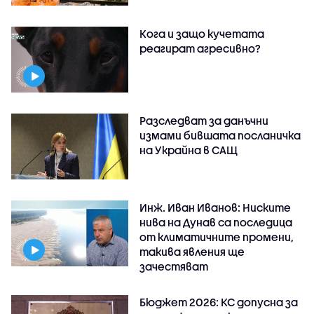
Кога и защо кучетата
реагират агресивно?
Разследват за данъчни
измами бившата посланичка
на Украйна в САЩ
Инж. Иван Иванов: Ниските
нива на Дунав са последица
от климатичните промени,
такива явления ще
зачестяват
Бюджет 2026: КС допусна за