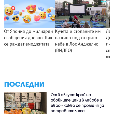
От Япония до милиарди
Кучета и стопаните им
Лео
съобщения дневно: Как
на кино под открито
Дже
се раждат емоджитата
небе в Лос Анджелис
ини
(ВИДЕО)
спа
жив
ПОСЛЕДНИ
От 9 август край на
двойните цени в левове и
евро - какво се променя за
потребителите