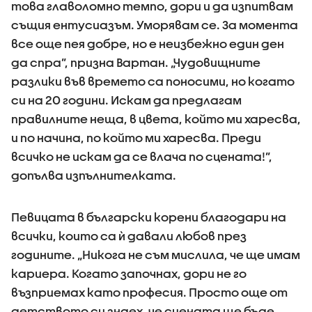
това главоломно темпо, дори и да изпитвам
същия ентусиазъм. Уморявам се. За момента
все още пея добре, но е неизбежно един ден
да спра”, призна Вартан. „Чудовищните
разлики във времето са поносими, но когато
си на 20 години. Искам да предлагам
правилните неща, в цвета, който ми харесва,
и по начина, по който ми харесва. Преди
всичко не искам да се влача по сцената!”,
допълва изпълнителката.
Певицата в български корени благодари на
всички, които са ѝ давали любов през
годините. „Никога не съм мислила, че ще имам
кариера. Когато започнах, дори не го
възприемах като професия. Просто още от
детството си знаех, че сцената ще бъде