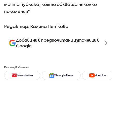
моята публика, която обхваща няколко
поколения”
Редактор: Калина Петкова
Добави ни в предпочитани източници в
Google
Последвайте ни
NewsLetter
Google News
Youtube