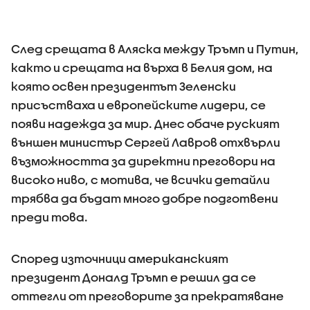
След срещата в Аляска между Тръмп и Путин,
както и срещата на върха в Белия дом, на
която освен президентът Зеленски
присъстваха и европейските лидери, се
появи надежда за мир. Днес обаче руският
външен министър Сергей Лавров отхвърли
възможността за директни преговори на
високо ниво, с мотива, че всички детайли
трябва да бъдат много добре подготвени
преди това.
Според източници американският
президент Доналд Тръмп е решил да се
оттегли от преговорите за прекратяване