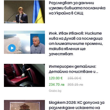
Разследват за данъчни
измами бившата посланичка
на Украйна в САЩ
Инж. Иван Иванов: Ниските
нива на Дунав са последица
от климатичните промени,
такива явления ще
зачестяват
Интериорен детайлинг:
Детайлно почистване и ..
120.00 €
155.00 €
234.70 лв
303.15 лв
Grabo.bg
Бюджет 2026: КС допусна за
разглеждане искането на