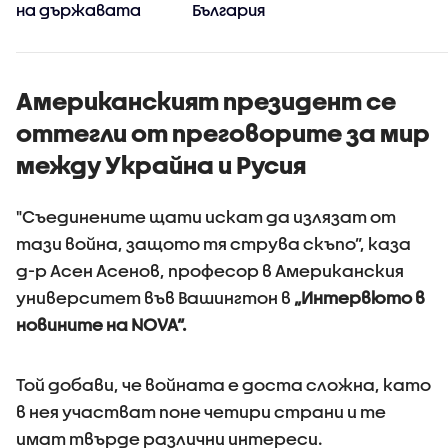
на държавата
България
Американският президент се
оттегли от преговорите за мир
между Украйна и Русия
"Съединените щати искат да излязат от
тази война, защото тя струва скъпо”, каза
д-р Асен Асенов, професор в Американския
университет във Вашингтон в
„Интервюто в
новините на NOVA“.
Той добави, че войната е доста сложна, като
в нея участват поне четири страни и те
имат твърде различни интереси.