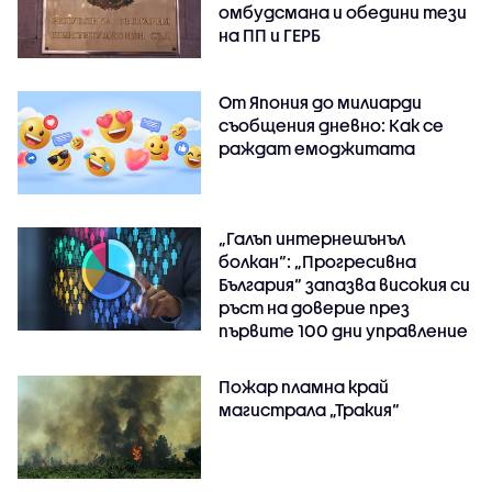
омбудсмана и обедини тези
на ПП и ГЕРБ
От Япония до милиарди
съобщения дневно: Как се
раждат емоджитата
„Галъп интернешънъл
болкан“: „Прогресивна
България“ запазва високия си
ръст на доверие през
първите 100 дни управление
Пожар пламна край
магистрала „Тракия“