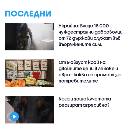
ПОСЛЕДНИ
Украйна: Близо 16 000
чуждестранни доброволци
от 72 държави служат във
въоръжените сили
От 9 август край на
двойните цени в левове и
евро - какво се променя за
потребителите
Кога и защо кучетата
реагират агресивно?