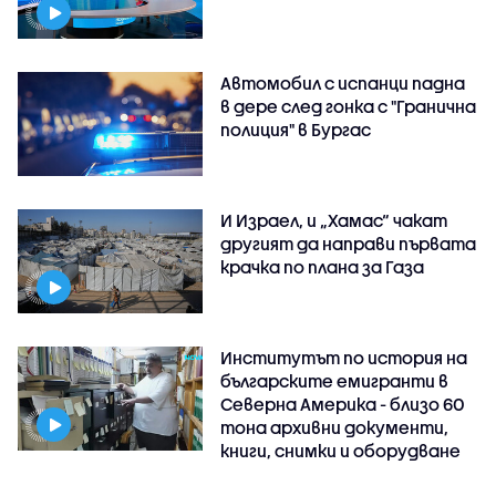
Автомобил с испанци падна
в дере след гонка с "Гранична
полиция" в Бургас
И Израел, и „Хамас“ чакат
другият да направи първата
крачка по плана за Газа
Институтът по история на
българските емигранти в
Северна Америка - близо 60
тона архивни документи,
книги, снимки и оборудване