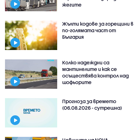
жегите
Жълти кодове за горещини в
по-голямата част от
България
Колко надеждни са
мантинелите и как се
осъществява контрол над
шофьорите
Прогноза за времето
(06.08.2026 - сутрешна)