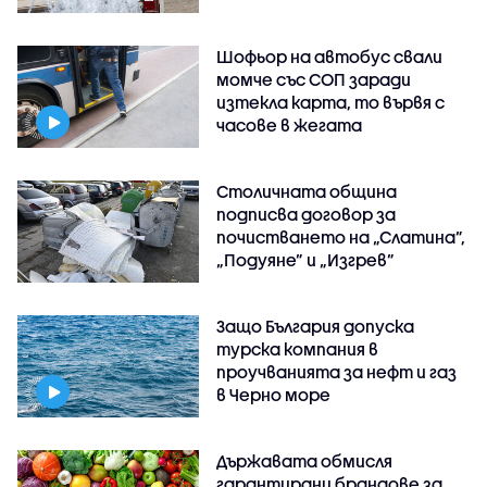
Шофьор на автобус свали
момче със СОП заради
изтекла карта, то вървя с
часове в жегата
Столичната община
подписва договор за
почистването на „Слатина”,
„Подуяне” и „Изгрев”
Защо България допуска
турска компания в
проучванията за нефт и газ
в Черно море
Държавата обмисля
гарантирани брандове за