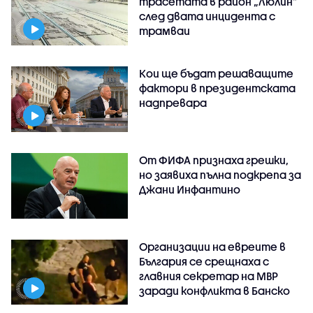
трасетата в район „Люлин”
след двата инцидента с
трамваи
Кои ще бъдат решаващите
фактори в президентската
надпревара
От ФИФА признаха грешки,
но заявиха пълна подкрепа за
Джани Инфантино
Организации на евреите в
България се срещнаха с
главния секретар на МВР
заради конфликта в Банско