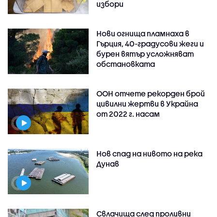
избори
Нови огнища пламнаха в
Гърция, 40-градусови жеги и
бурен вятър усложняват
обстановката
ООН отчете рекорден брой
цивилни жертви в Украйна
от 2022 г. насам
Нов спад на нивото на река
Дунав
Свлачища след проливни