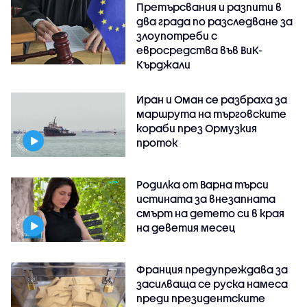
Претърсвания и разпити в
два града по разследване за
злоупотреби с
евросредства във ВиК-
Кърджали
Иран и Оман се разбраха за
маршрута на търговските
кораби през Ормузкия
проток
Родилка от Варна търси
истината за внезапната
смърт на детето си в края
на деветия месец
Франция предупреждава за
засилваща се руска намеса
преди президентските