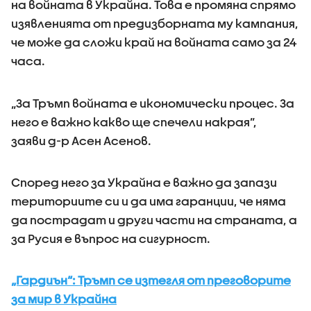
на войната в Украйна. Това е промяна спрямо
изявленията от предизборната му кампания,
че може да сложи край на войната само за 24
часа.
„За Тръмп войната е икономически процес. За
него е важно какво ще спечели накрая”,
заяви д-р Асен Асенов.
Според него за Украйна е важно да запази
териториите си и да има гаранции, че няма
да пострадат и други части на страната, а
за Русия е въпрос на сигурност.
„Гардиън“: Тръмп се изтегля от преговорите
за мир в Украйна