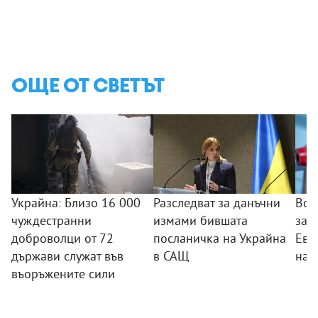
ОЩЕ ОТ СВЕТЪТ
Украйна: Близо 16 000
Разследват за данъчни
Все
чуждестранни
измами бившата
зап
доброволци от 72
посланичка на Украйна
Евр
държави служат във
в САЩ
най
въоръжените сили