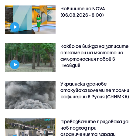
Новините на NOVA
(06.08.2026 - 8.00)
Какво се вижда на записите
от камери на мястото на
смъртоносния побой в
Пловдив
Украински дронове
атакуваха големи петролни
рафинерии в Русия (СНИМКА)
Превозвачите призоваха за
нов подход при
ограниченията заради