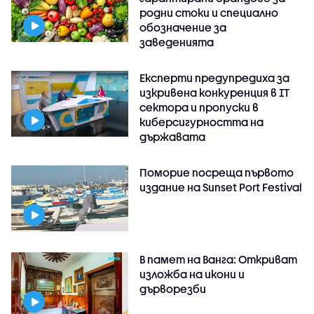
родни стоки и специално
обозначение за
заведенията
Експерти предупредиха за
изкривена конкуренция в IT
сектора и пропуски в
киберсигурността на
държавата
Поморие посреща първото
издание на Sunset Port Festival
В памет на Ванга: Откриват
изложба на икони и
дърворезби