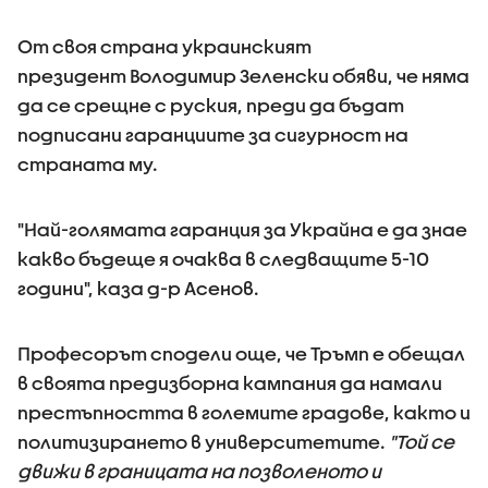
От своя страна украинският
президент Володимир Зеленски обяви, че няма
да се срещне с руския, преди да бъдат
подписани гаранциите за сигурност на
страната му.
"Най-голямата гаранция за Украйна е да знае
какво бъдеще я очаква в следващите 5-10
години", каза д-р Асенов.
Професорът сподели още, че Тръмп е обещал
в своята предизборна кампания да намали
престъпността в големите градове, както и
политизирането в университетите.
"Той се
движи в границата на позволеното и