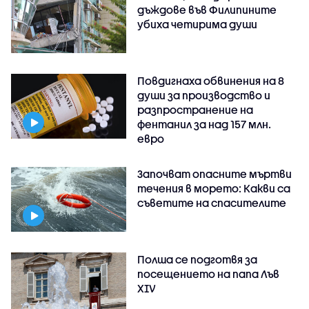
дъждове във Филипините
убиха четирима души
Повдигнаха обвинения на 8
души за производство и
разпространение на
фентанил за над 157 млн.
евро
Започват опасните мъртви
течения в морето: Какви са
съветите на спасителите
Полша се подготвя за
посещението на папа Лъв
XIV