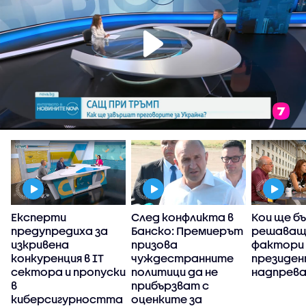
Експерти
След конфликта в
Кои ще б
предупредиха за
Банско: Премиерът
решаващ
изкривена
призова
фактори 
конкуренция в IT
чуждестранните
президе
сектора и пропуски
политици да не
надпрев
в
прибързват с
киберсигурността
оценките за