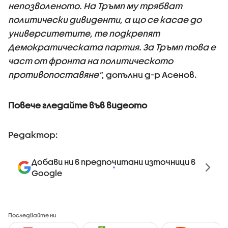
непозволеното. На Тръмп му трябват
политически дивиденти, а що се касае до
университетите, те подкрепят
Демократическата партия. За Тръмп това е
част от фронта на политическото
противопоставяне"
, допълни д-р Асенов.
Повече гледайте във видеото
Редактор:
Добави ни в предпочитани източници в
Google
Последвайте ни