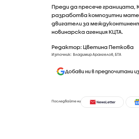
Преди да пресече границата,
разработва композитни матери
двигатели за междуконтинен
новинарска агенция КЦТА.
Редактор: Цветина Петкова
Източник:
Владимир Арангелов, БТА
Добави ни в предпочитани и
Последвайте ни
NewsLetter