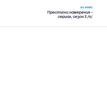
НА ЖИВО
Престъпни намерения –
сериал, сезон 3 /п/