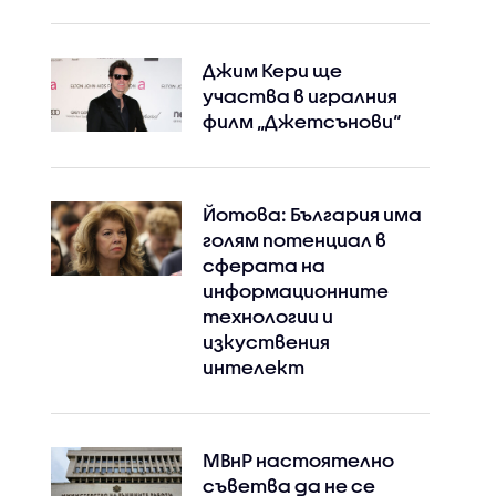
Джим Кери ще
участва в игралния
филм „Джетсънови“
Йотова: България има
голям потенциал в
сферата на
информационните
технологии и
изкуствения
Instagram
Facebook
интелект
МВнР настоятелно
съветва да не се