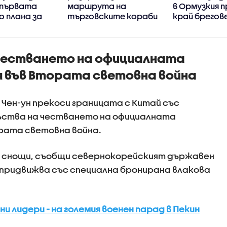
 първата
маршрута на
в Ормузкия 
о плана за
търговските кораби
край брегов
през Ормузкия
Оман
проток
 честването на официалната
я във Втората световна война
Чен-ун прекоси границата с Китай със
исъства на честването на официалната
ората световна война.
й снощи, съобщи севернокорейският държавен
е придвижва със специална бронирана влакова
ни лидери - на големия военен парад в Пекин