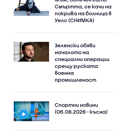
Смъртта, се качи на
покрива на болница в
Уелс (СНИМКА)
Зеленски обяви
началото на
специални операции
срещу руската
военна
промишленост
Спортни новини
(06.08.2026 - късна)