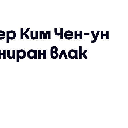
р Ким Чен-ун
ниран влак