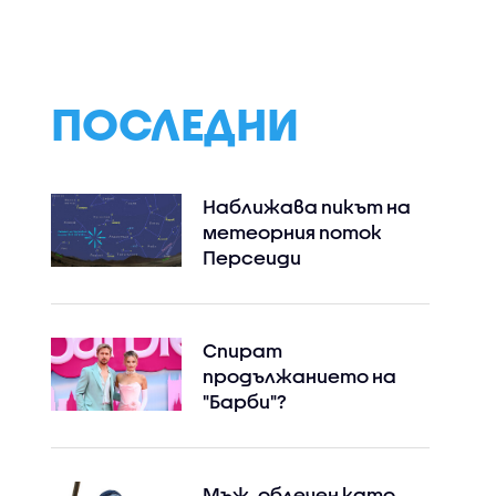
проток
маршрут за
„Хамас“: Изпрат
ете на
корабоплаване през
ни проект, но не
Ормузкия проток
съгласихме с не
ПОСЛЕДНИ
Наближава пикът на
метеорния поток
Персеиди
Спират
продължанието на
"Барби"?
Мъж, облечен като