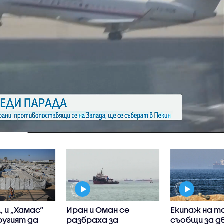
, и „Хамас“
Иран и Оман се
Екипаж на т
ругият да
разбраха за
съобщи за д