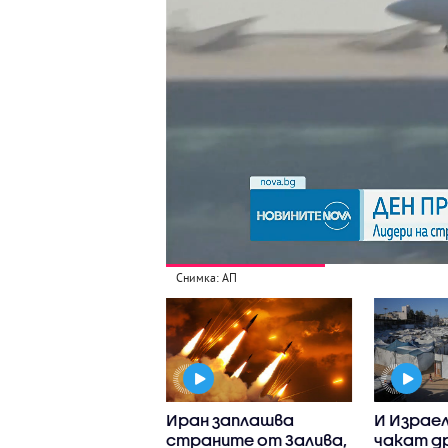
Снимка: АП
2000
Иран заплашва
И Израел
нодесни
страните от Залива,
чакат д