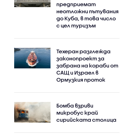
предприемат
неотложни пътувания
до Куба, в това число
с цел туризъм
Техеран разглежда
законопроект за
забрана на кораби от
САЩ и Израел в
Ормузкия проток
Бомба взриви
микробус край
сирийската столица