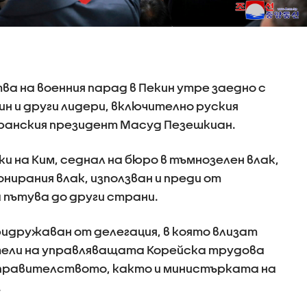
а на военния парад в Пекин утре заедно с
н и други лидери, включително руския
иранския президент Масуд Пезешкиан.
ки на Ким, седнал на бюро в тъмнозелен влак,
нирания влак, използван и преди от
 пътува до други страни.
ридружаван от делегация, в която влизат
ели на управляващата Корейска трудова
правителството, както и министърката на
.