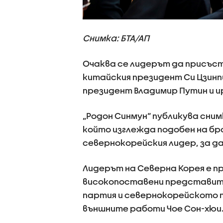
Снимка: БТА/АП
Очаква се лидерът да присъств
китайския президент Си Цзинпи
президент Владимир Путин и 
„Родон Синмун“ публикува сним
който изглежда подобен на бро
севернокорейския лидер, за да
Лидерът на Северна Корея е п
високопоставени представит
партия и севернокорейското 
външните работи Чое Сон-хюи