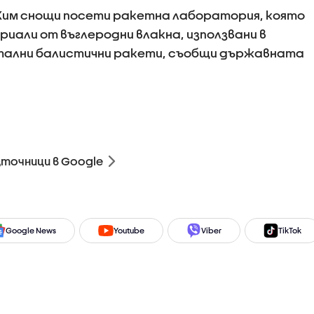
 Ким снощи посети ракетна лаборатория, която
али от въглеродни влакна, използвани в
тални балистични ракети, съобщи държавната
зточници в Google
Google News
Youtube
Viber
TikTok