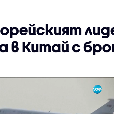
орейският лиде
а в Китай с бро