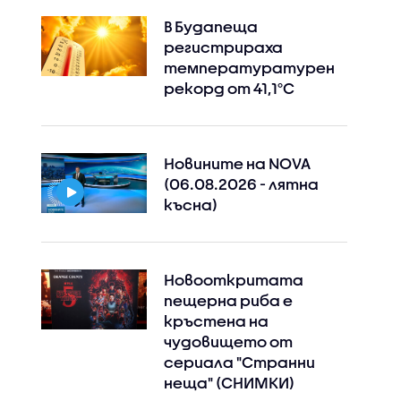
В Будапеща
регистрираха
температуратурен
рекорд от 41,1°C
Новините на NOVA
(06.08.2026 - лятна
късна)
Новооткритата
пещерна риба е
кръстена на
чудовището от
сериала "Странни
неща" (СНИМКИ)