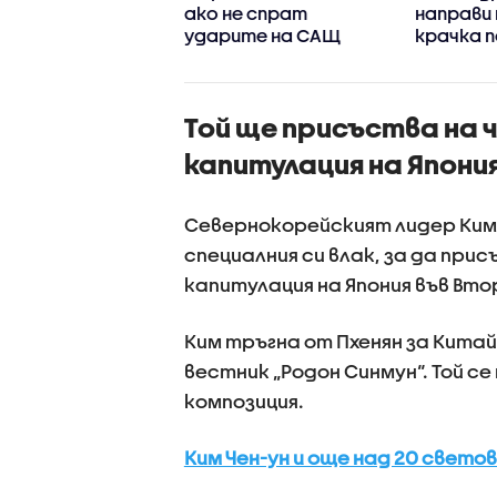
елци влязоха в
ако не спрат
направи
ия в Йерусалим
ударите на САЩ
крачка п
Газа
Той ще присъства на
капитулация на Япони
Севернокорейският лидер Ким 
специалния си влак, за да пр
капитулация на Япония във Вт
Ким тръгна от Пхенян за Кита
вестник „Родон Синмун“. Той с
композиция.
Ким Чен-ун и още над 20 светов