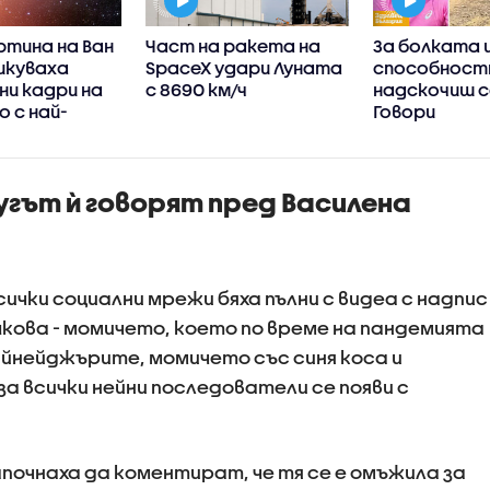
ртина на Ван
Част на ракета на
За болката 
ликуваха
SpaceX удари Луната
способност
ни кадри на
с 8690 км/ч
надскочиш с
 с най-
Говори
ите
ултрамарат
ения досега
пробягал би
СНИМКИ)
Стара план
угът ѝ говорят пред Василена
сички социални мрежи бяха пълни с видеа с надпис
шкова - момичето, което по време на пандемията
йнейджърите, момичето със синя коса и
за всички нейни последователи се появи с
очнаха да коментират, че тя се е омъжила за