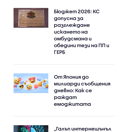
Бюджет 2026: КС
допусна за
разглеждане
искането на
омбудсмана и
обедини тези на ПП и
ГЕРБ
От Япония до
милиарди съобщения
дневно: Как се
раждат
емоджитата
„Галъп интернешънъл