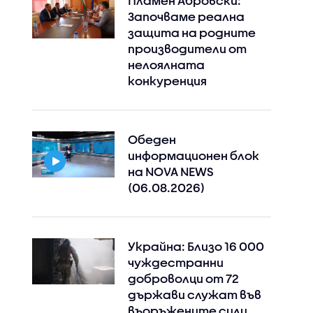
Пламен Абровски:
Започваме реална
защита на родните
производители от
нелоялната
конкуренция
Обеден
информационен блок
на NOVA NEWS
(06.08.2026)
Украйна: Близо 16 000
чуждестранни
доброволци от 72
държави служат във
въоръжените сили