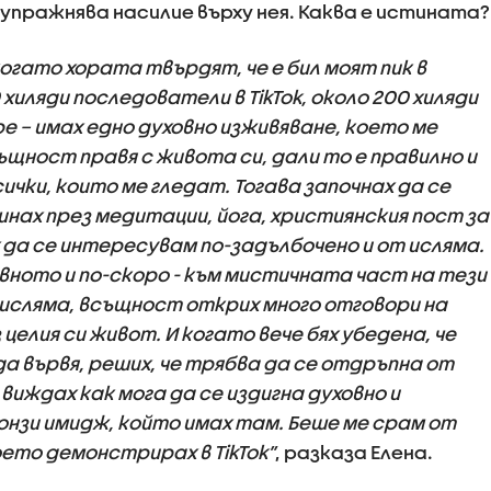
 упражнява насилие върху нея. Каква е истината?
огато хората твърдят, че е бил моят пик в
хиляди последователи в TikTok, около 200 хиляди
ube – имах едно духовно изживяване, което ме
ъщност правя с живота си, дали то е правилно и
ички, които ме гледат. Тогава започнах да се
нах през медитации, йога, християнския пост за
 да се интересувам по-задълбочено и от исляма.
вното и по-скоро - към мистичната част на тези
 исляма, всъщност открих много отговори на
целия си живот. И когато вече бях убедена, че
да вървя, реших, че трябва да се отдръпна от
иждах как мога да се издигна духовно и
онзи имидж, който имах там. Беше ме срам от
ето демонстрирах в TikTok
”
, разказа Елена.