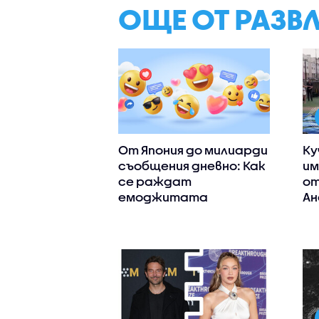
ОЩЕ ОТ РАЗВ
От Япония до милиарди
Ку
съобщения дневно: Как
им
се раждат
от
емоджитата
Ан