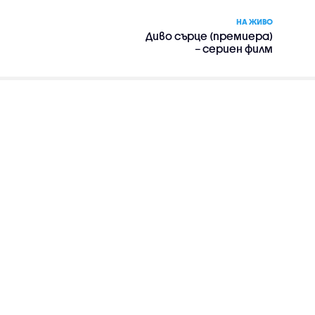
НА ЖИВО
Диво сърце (премиера)
– сериен филм