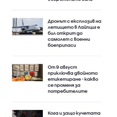
Дронът с експлозив на
летището в Лайпциг е
бил открит до
самолет с военни
боеприпаси
От 9 август
приключва двойното
етикетиране - какво
се променя за
потребителите
Instagram
Facebook
Кога и защо кучетата