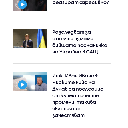
реагират агресивно?
Разследват за
данъчни измами
бившата посланичка
на Украйна в САЩ
Инж. Иван Иванов:
Ниските нива на
Дунав са последица
от климатичните
промени, такива
явления ще
зачестяват