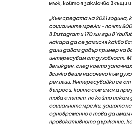
мъж, който я заключва вкъщи и
„
Към средата на 2021 година, к
социалните мрежи – почти 800 
в Instagram и 170 хиляди в YouT
накара да се замисля какво вс
дали давам добър пример на вс
интересувам от духовност. Ми
Великден, след което започнах
Всичко беше насочено към духо
религии. Интересувайки се от
въпроси, които съм имала през 
това е пътят, по който искам 
социалните мрежи, защото не в
едновременно с това да имам 
провокативното държание, ко