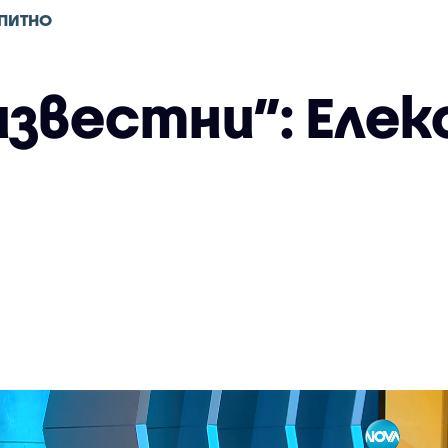
ПИТНО
звестни”: Елек