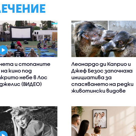
ЛЕЧЕНИЕ
чета и стопаните
Леонардо ди Каприо и
 на кино под
Джеф Безос започнаха
крито небе в Лос
инициатива за
джелис (ВИДЕО)
спасяването на редки
животински видове