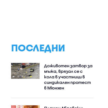
и
За първи път от
Сърфисти на че
та да
десетилетия:
лапи: Кучета
ебе си:
Пуснаха амурски
демонстрираха
тигър в дивата
спортни умения 
онецът,
природа в Казахстан
плаж в Калифорн
лото на
ина
ПОСЛЕДНИ
Доживотен затвор за
мъжа, врязал се с
кола в участници в
синдикален протест
в Мюнхен