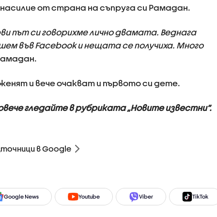
 насилие от страна на съпруга си Рамадан.
рви път си говорихме лично двамата. Веднага
шем във Facebook и нещата се получиха. Много
 Рамадан.
оженят и вече очакват и първото си дете.
повече гледайте в рубриката „Новите известни”.
зточници в Google
Google News
Youtube
Viber
TikTok