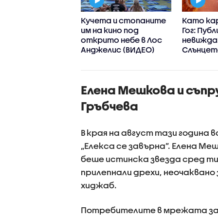
рсене на
Кучета и стопаните
Като ка
лада: Бебе
им на кино под
Гог: Пуб
че си взе студен
открито небе в Лос
невижда
в австрийски
Анджелис (ВИДЕО)
Слънцето
арк (ВИДЕО)
детайлн
изображ
(ВИДЕО+
Елена Мешкова и съпр
Гръбчева
В края на август тази година в
„Елекса се завърна”. Елена Ме
беше истинска звезда сред ти
прилепнали дрехи, неочаквано 
хиджаб.
Потребителите в мрежата зап