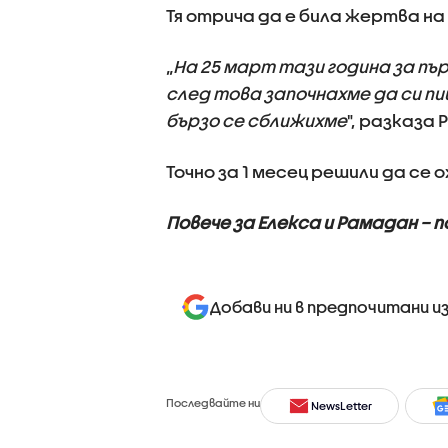
Тя отрича да е била жертва на
„
На 25 март тази година за пъ
след това започнахме да си пи
бързо се сближихме
", разказа
Точно за 1 месец решили да се 
Повече за Елекса и Рамадан – 
Добави ни в предпочитани и
Последвайте ни
NewsLetter